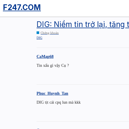
F247.COM
DIG: Niềm tin trở lại, tăn
Chứng khoán
DIG
CaMap68
Tin xấu gì vậy Cụ ?
Phuc_Huynh_Tan
DIG tịt cái cpq lun mà kkk