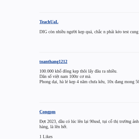
TeachUaL
DIG còn nhiều người kẹp quá, chắc n phải kéo test cung
toanthang1212
100.000 khổ đông kẹp thôi lấy đâu ra nhiều.
Dân số việt nam 100tr cơ mà.
Phong dại, hà lé kẹp 4 năm chưa kêu, 10x đang mong 50
Congpm
Đợt 2023, dầu có lúc lên lại 90usd, tụi cổ thị trường ản
hàng, là lên hết.
1 Likes