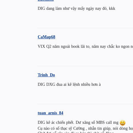
DIG dang làm như vậy mấy ngày nay đó, kkk
CaMap68
VIX Q2 năm ngoái book lãi to, năm nay chắc ko ngon 
Trinh_Do
DIG DXG đua ai kê lệnh nhiều hơn à
tuan_arnis_84
DIG kê ác chiến phết. Dư xăng số MBS call mg
Cụ nào có số thạc sỹ Cường , nhắn tin giúp, nói dòng họ