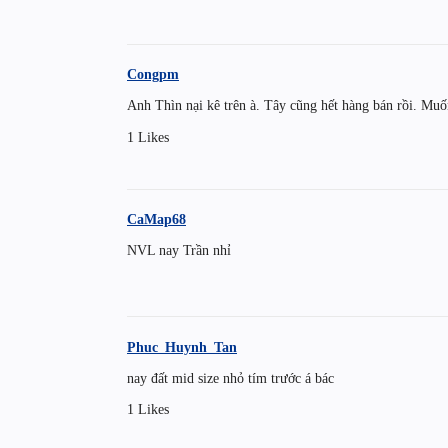
Congpm
Anh Thìn nại kê trên à. Tây cũng hết hàng bán rồi. Mu
1 Likes
CaMap68
NVL nay Trần nhỉ
Phuc_Huynh_Tan
nay đất mid size nhỏ tím trước á bác
1 Likes