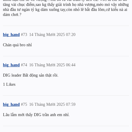
tăng vài chục điểm,sao kg thấy giải trình họ nhà vượng,méo mó vậy những
nhà đầu tư ngàn tỷ kg dám xuống tay,còn nhỏ lẽ bắt đầu lõm,cứ kiểu nà ai
dám chơi.?
big_hand
#73
14 Tháng Mười 2025 07:20
Chán quá bro nhỉ
big_hand
#74
16 Tháng Mười 2025 06:44
DIG leader Bất động sản thật rồi.
1 Likes
big_hand
#75
16 Tháng Mười 2025 07:59
Lâu lắm mới thấy DIG trần anh em nhỉ.