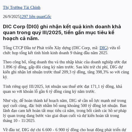
Thị Trường Tài Chính
26/9/2025
1297 liên quan
Gốc
DIC Corp (DIG) ghi nhận kết quả kinh doanh khả
quan trong quý III/2025, tiến gần mục tiêu kế
hoạch cả năm.
Tổng CTCP Đầu tư Phát triển Xây dựng (DIC Corp, mã:
DIG
) vừa tổ
chức họp tổng kết tình hình kinh doanh 9 tháng đầu năm 2025.
Theo công bố, tổng doanh thu và thu nhập khác của doanh nghiệp ước đạt
1.896 tỷ đồng, gấp đôi cùng kỳ năm trước. Sau khi trừ chi phí, DIG dự
kiến ghi nhận lợi nhuận trước thuế 209,3 tỷ đồng, tăng 398,3% so với cùng
kỳ.
Tính riêng quý III/2025, lợi nhuận sau thuế ước đạt 171,1 tỷ đồng, khả
quan so với khoản lỗ gần 6 tỷ đồng cùng kỳ năm trước.
Như vậy, để hoàn thành kế hoạch năm, DIG sẽ cần nỗ lực mạnh mẽ trong
quý cuối cùng, đặc biệt nhằm bổ sung khoảng 500 tỷ đồng lợi nhuận. Ban
lãnh đạo cam kết hoàn tất mục tiêu cả năm, trong bối cảnh các hồ sơ pháp
lý quan trọng đang bước vào giai đoạn cuối và dự kiến hoàn tất trong
tháng 10 - 11/2025.
Về đầu tư, DIG dự chi 6.600 - 6.900 tỷ đồng cho hoạt động phát triển dự