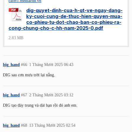
cafef1.mediacdn.vn
dig-quyet-dinh-cua-h-qt-ve-ngay-dang-
ky-cuoi-cung-de-thuc-hien-quyen-mua-
co-phieu-tu-dot-chao-ban-co-phieu-ra-
cong-chung-cho-c-hh-nam-2025-0.pdf
2.83 MB
big_hand
#66
1 Tháng Mười 2025 06:43
DIG sau cơn mưa trời lại nắng.
big_hand
#67
2 Tháng Mười 2025 03:12
DIG tạo đáy trung và dài hạn rồi đó anh em.
big_hand
#68
13 Tháng Mười 2025 02:54