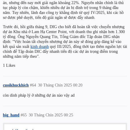
án, nhưng đến nay mới giải ngân khoảng 22%. Nguyên nhân chính là thủ
tục pháp lý còn chậm, khiến nhiều dự án bị đình trệ trong 9 tháng đầu
năm. Tuy nhiên, lãnh đạo công ty khẳng định từ quý IV/2025, khi các hồ
sơ được phê duyệt, tiến độ giải ngân sẽ được đẩy nhanh.
Trước đó, hồi giữa tháng 9, DIG cho biết đã hoàn tất việc chuyển nhượng
dự án Khu nhà ở Lam Hạ Center Point, với doanh thu ghi nhận hơn 1.300
tỷ đồng. Ông Nguyễn Quang Tín, Tổng Giám đốc Tập đoàn DIG nhận
định: “Việc hoàn tất chuyển nhượng dự án này sẽ đóng góp đáng kể vào
kết quả sản xuất
kinh doanh
quý III/2025, đồng thời tạo thêm nguồn lực tài
chính để Tập đoàn DIC đẩy nhanh tiến độ các dự án trọng điểm trong
những năm tiếp theo”.
1 Likes
cuoikhuckhich
#64
30 Tháng Chín 2025 00:20
còn dính pháp lý ở những dự án nào vậy ad
big_hand
#65
30 Tháng Chín 2025 00:25