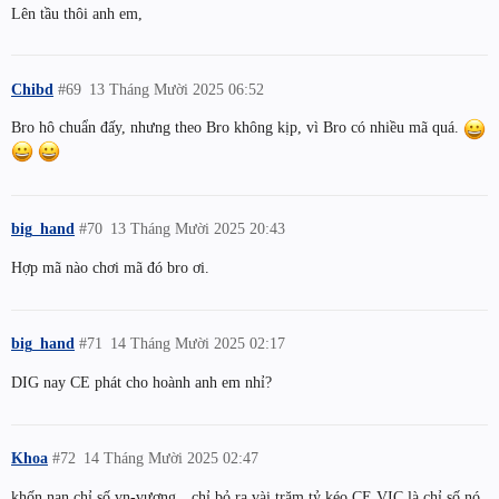
Lên tầu thôi anh em,
Chibd
#69
13 Tháng Mười 2025 06:52
Bro hô chuẩn đấy, nhưng theo Bro không kịp, vì Bro có nhiều mã quá.
big_hand
#70
13 Tháng Mười 2025 20:43
Hợp mã nào chơi mã đó bro ơi.
big_hand
#71
14 Tháng Mười 2025 02:17
DIG nay CE phát cho hoành anh em nhỉ?
Khoa
#72
14 Tháng Mười 2025 02:47
khốn nạn chỉ số vn-vượng…chỉ bỏ ra vài trăm tỷ kéo CE VIC là chỉ số nó