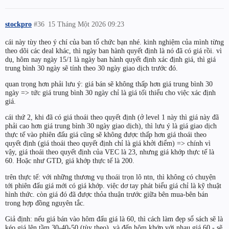
stockpro
#36
15 Tháng Một 2026 09:23
cái này tùy theo ý chí của ban tổ chức bạn nhé. kinh nghiệm của mình từng
theo dõi các deal khác, thì ngày ban hành quyết định là nó đã có giá rồi. vì
dụ, hôm nay ngày 15/1 là ngày ban hành quyết định xác định giá, thì giá
trung bình 30 ngày sẽ tính theo 30 ngày giao dịch trước đó.
quan trọng hơn phải lưu ý: giá bán sẽ không thấp hơn giá trung bình 30
ngày => tức giá trung bình 30 ngày chỉ là giá tối thiểu cho việc xác định
giá.
cái thứ 2, khi đã có giá thoái theo quyết định (ở level 1 này thì giá này đã
phải cao hơn giá trung bình 30 ngày giao dịch), thì lưu ý là giá giao dịch
thực tế vào phiên đấu giá cũng sẽ không được thấp hơn giá thoái theo
quyết định (giá thoái theo quyết định chỉ là giá khởi điểm) => chính vì
vậy, giá thoái theo quyết định của VEC là 23, nhưng giá khớp thực tế là
60. Hoặc như GTD, giá khớp thực tế là 200.
trên thực tế: với những thương vụ thoái trọn lô ntn, thì không có chuyện
tới phiên đấu giá mới có giá khớp. việc dơ tay phát biểu giá chỉ là kỹ thuật
hình thức. còn giá đó đã được thỏa thuận trước giữa bên mua-bên bán
trong hợp đồng nguyên tắc.
Giả định: nếu giá bán vào hôm đấu giá là 60, thì cách làm đẹp sổ sách sẽ là
kéo giá lên tầm 30-40-50 (tùy theo), và đến hôm khớp với nhau giá 60 - sẽ