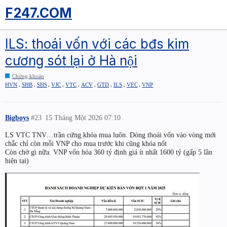
F247.COM
ILS: thoái vốn với các bđs kim
cương sót lại ở Hà nội
Chứng khoán
,
,
,
,
,
,
,
,
,
HVN
SHB
SHS
VJC
VTC
ACV
GTD
ILS
VEC
VNP
Bigboys
#23
15 Tháng Một 2026 07:10
LS VTC TNV…trần cứng khóa mua luôn. Dòng thoái vốn vào vòng mới
chắc chỉ còn mỗi VNP cho mua trước khi cũng khóa nốt
Còn chờ gì nữa. VNP vốn hóa 360 tỷ định giá ít nhất 1600 tỷ (gấp 5 lần
hiện tại)