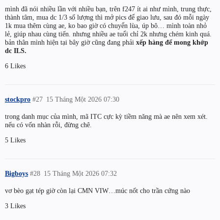
mình đã nói nhiều lần với nhiều bạn, trên f247 ít ai như mình, trung thực,
thành tâm, mua dc 1/3 số lượng thì mở pics để giao lưu, sau đó mỗi ngày
1k mua thêm cùng ae, ko bao giờ có chuyển lùa, úp bô… mình toàn nhỏ
lẻ, giúp nhau cùng tiến. nhưng nhiều ae tuổi chỉ 2k nhưng chém kinh quá.
bản thân mình hiện tại bây giờ cũng đang phải
xếp hàng để mong khớp
dc ILS.
6 Likes
stockpro
#27
15 Tháng Một 2026 07:30
trong danh mục của mình, mã ITC cực kỳ tiềm năng mà ae nên xem xét.
nếu có vốn nhàn rỗi, đừng chê.
5 Likes
Bigboys
#28
15 Tháng Một 2026 07:32
vơ bèo gạt tép giờ còn lại CMN VIW…múc nốt cho trần cứng nào
3 Likes