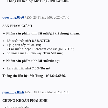
Thông tin liên hệ: Mr Tùng - 091.649.6866.
quoctung.8866
#256
28 Tháng Một 2026 07:40
SẢN PHẨM CƠ SỞ
➢ Nhóm sản phẩm tính lãi suất/giá trị chứng khoán:
Lãi suất thấp nhất
8.8%/GTCK
;
Tỷ lệ đòn bẩy tối đa
1:9;
- Lãi suất dư cọc 13%/năm
cho các gói GTCK;
Số lượng mã CK cho vay:
Trên 500 mã;
➢ Nhóm sản phẩm tính lãi suất/dư nợ:
Lãi suất thấp nhất
7.5%/Dư nợ
Thông tin liên hệ: Mr Tùng - 091.649.6866.
quoctung.8866
#257
30 Tháng Một 2026 07:09
CHỨNG KHOÁN PHÁI SINH