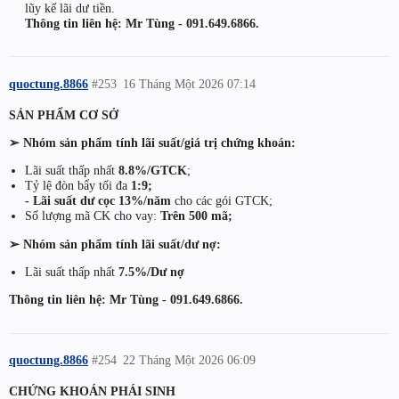
lũy kế lãi dư tiền.
Thông tin liên hệ: Mr Tùng - 091.649.6866.
quoctung.8866
#253
16 Tháng Một 2026 07:14
SẢN PHẨM CƠ SỞ
➢ Nhóm sản phẩm tính lãi suất/giá trị chứng khoán:
Lãi suất thấp nhất
8.8%/GTCK
;
Tỷ lệ đòn bẩy tối đa
1:9;
- Lãi suất dư cọc 13%/năm
cho các gói GTCK;
Số lượng mã CK cho vay:
Trên 500 mã;
➢ Nhóm sản phẩm tính lãi suất/dư nợ:
Lãi suất thấp nhất
7.5%/Dư nợ
Thông tin liên hệ: Mr Tùng - 091.649.6866.
quoctung.8866
#254
22 Tháng Một 2026 06:09
CHỨNG KHOÁN PHÁI SINH