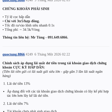
quoctung.8866
#248
5 Tháng Một 2026 02:03
CHỨNG KHOÁN PHÁI SINH
• Tỷ lệ cọc hấp dẫn
•
Chỉ với 3tr5/hợp đồng.
• Tốc độ ra/vào lệnh siêu nhanh 0.1s
• Tổng phí: ~ 34.5k/Vòng.
Thông tin liên hệ: Mr Tùng - 091.649.6866.
quoctung.8866
#249
6 Tháng Một 2026 02:22
Chính sách áp dụng lãi suất dư tiền trong tài khoản giao dịch chứng
khoán CỰC KỲ HẤP DẪN:
(Tiền lãi tiền gửi có lãi suất gửi siêu lớn - gấp gần 3 lần lãi suất ngân
hàng)
Lãi dư tiền 13%
Áp dụng đối với các tài khoản giao dịch chứng khoán có lũy kế phí hợp
tác lớn hơn lũy kế lãi dư tiền.
Lãi dư tiền 7%
Tài khoản chưa phát sinh giao dịch.