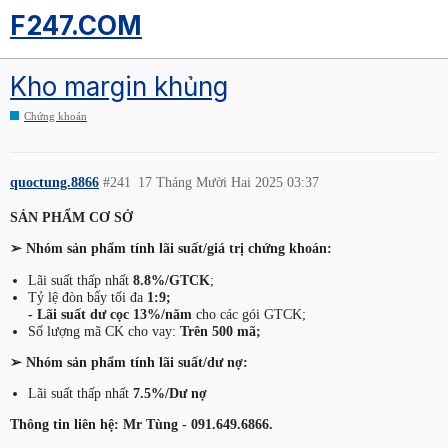
F247.COM
Kho margin khủng
Chứng khoán
quoctung.8866
#241
17 Tháng Mười Hai 2025 03:37
SẢN PHẨM CƠ SỞ
➢ Nhóm sản phẩm tính lãi suất/giá trị chứng khoán:
Lãi suất thấp nhất
8.8%/GTCK
;
Tỷ lệ đòn bẩy tối đa
1:9;
- Lãi suất dư cọc 13%/năm
cho các gói GTCK;
Số lượng mã CK cho vay:
Trên 500 mã;
➢ Nhóm sản phẩm tính lãi suất/dư nợ:
Lãi suất thấp nhất
7.5%/Dư nợ
Thông tin liên hệ: Mr Tùng - 091.649.6866.