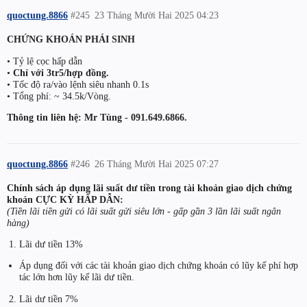
quoctung.8866
#245
23 Tháng Mười Hai 2025 04:23
CHỨNG KHOÁN PHÁI SINH
• Tỷ lệ cọc hấp dẫn
•
Chỉ với 3tr5/hợp đồng.
• Tốc độ ra/vào lệnh siêu nhanh 0.1s
• Tổng phí: ~ 34.5k/Vòng.
Thông tin liên hệ: Mr Tùng - 091.649.6866.
quoctung.8866
#246
26 Tháng Mười Hai 2025 07:27
Chính sách áp dụng lãi suất dư tiền trong tài khoản giao dịch chứng
khoán CỰC KỲ HẤP DẪN:
(Tiền lãi tiền gửi có lãi suất gửi siêu lớn - gấp gần 3 lần lãi suất ngân
hàng)
Lãi dư tiền 13%
Áp dụng đối với các tài khoản giao dịch chứng khoán có lũy kế phí hợp
tác lớn hơn lũy kế lãi dư tiền.
Lãi dư tiền 7%