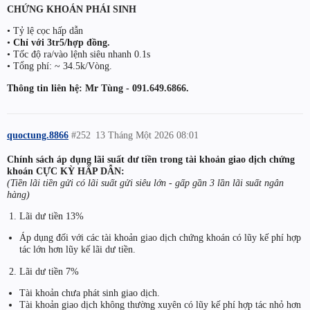
CHỨNG KHOÁN PHÁI SINH
• Tỷ lệ cọc hấp dẫn
•
Chỉ với 3tr5/hợp đồng.
• Tốc độ ra/vào lệnh siêu nhanh 0.1s
• Tổng phí: ~ 34.5k/Vòng.
Thông tin liên hệ: Mr Tùng - 091.649.6866.
quoctung.8866
#252
13 Tháng Một 2026 08:01
Chính sách áp dụng lãi suất dư tiền trong tài khoản giao dịch chứng
khoán CỰC KỲ HẤP DẪN:
(Tiền lãi tiền gửi có lãi suất gửi siêu lớn - gấp gần 3 lần lãi suất ngân
hàng)
Lãi dư tiền 13%
Áp dụng đối với các tài khoản giao dịch chứng khoán có lũy kế phí hợp
tác lớn hơn lũy kế lãi dư tiền.
Lãi dư tiền 7%
Tài khoản chưa phát sinh giao dịch.
Tài khoản giao dịch không thường xuyên có lũy kế phí hợp tác nhỏ hơn