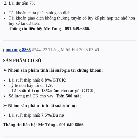
Lãi dư tiền 7%
Tài khoản chưa phát sinh giao dịch.
Tài khoản giao dịch không thường xuyên có lũy kế phí hợp tác nhỏ hơn
lũy kế lãi dư tiền.
Thông tin liên hệ: Mr Tùng - 091.649.6866.
quoctung.8866
#244
22 Tháng Mười Hai 2025 03:49
SẢN PHẨM CƠ SỞ
➢ Nhóm sản phẩm tính lãi suất/giá trị chứng khoán:
Lãi suất thấp nhất
8.8%/GTCK
;
Tỷ lệ đòn bẩy tối đa
1:9;
- Lãi suất dư cọc 13%/năm
cho các gói GTCK;
Số lượng mã CK cho vay:
Trên 500 mã;
➢ Nhóm sản phẩm tính lãi suất/dư nợ:
Lãi suất thấp nhất
7.5%/Dư nợ
Thông tin liên hệ: Mr Tùng - 091.649.6866.