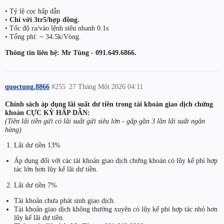
• Tỷ lệ cọc hấp dẫn
•
Chỉ với 3tr5/hợp đồng.
• Tốc độ ra/vào lệnh siêu nhanh 0.1s
• Tổng phí: ~ 34.5k/Vòng.
Thông tin liên hệ: Mr Tùng - 091.649.6866.
quoctung.8866
#255
27 Tháng Một 2026 04:11
Chính sách áp dụng lãi suất dư tiền trong tài khoản giao dịch chứng
khoán CỰC KỲ HẤP DẪN:
(Tiền lãi tiền gửi có lãi suất gửi siêu lớn - gấp gần 3 lần lãi suất ngân
hàng)
Lãi dư tiền 13%
Áp dụng đối với các tài khoản giao dịch chứng khoán có lũy kế phí hợp
tác lớn hơn lũy kế lãi dư tiền.
Lãi dư tiền 7%
Tài khoản chưa phát sinh giao dịch.
Tài khoản giao dịch không thường xuyên có lũy kế phí hợp tác nhỏ hơn
lũy kế lãi dư tiền.