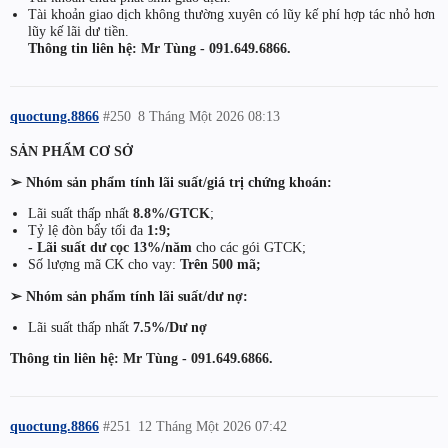
Tài khoản giao dịch không thường xuyên có lũy kế phí hợp tác nhỏ hơn
lũy kế lãi dư tiền.
Thông tin liên hệ: Mr Tùng - 091.649.6866.
quoctung.8866
#250
8 Tháng Một 2026 08:13
SẢN PHẨM CƠ SỞ
➢ Nhóm sản phẩm tính lãi suất/giá trị chứng khoán:
Lãi suất thấp nhất
8.8%/GTCK
;
Tỷ lệ đòn bẩy tối đa
1:9;
- Lãi suất dư cọc 13%/năm
cho các gói GTCK;
Số lượng mã CK cho vay:
Trên 500 mã;
➢ Nhóm sản phẩm tính lãi suất/dư nợ:
Lãi suất thấp nhất
7.5%/Dư nợ
Thông tin liên hệ: Mr Tùng - 091.649.6866.
quoctung.8866
#251
12 Tháng Một 2026 07:42