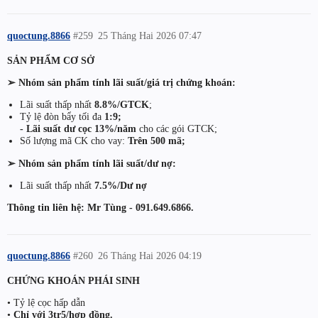
quoctung.8866
#259
25 Tháng Hai 2026 07:47
SẢN PHẨM CƠ SỞ
➢ Nhóm sản phẩm tính lãi suất/giá trị chứng khoán:
Lãi suất thấp nhất
8.8%/GTCK
;
Tỷ lệ đòn bẩy tối đa
1:9;
- Lãi suất dư cọc 13%/năm
cho các gói GTCK;
Số lượng mã CK cho vay:
Trên 500 mã;
➢ Nhóm sản phẩm tính lãi suất/dư nợ:
Lãi suất thấp nhất
7.5%/Dư nợ
Thông tin liên hệ: Mr Tùng - 091.649.6866.
quoctung.8866
#260
26 Tháng Hai 2026 04:19
CHỨNG KHOÁN PHÁI SINH
• Tỷ lệ cọc hấp dẫn
•
Chỉ với 3tr5/hợp đồng.