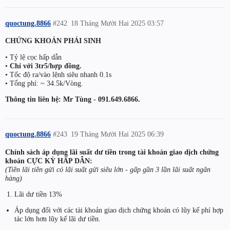
quoctung.8866
#242
18 Tháng Mười Hai 2025 03:57
CHỨNG KHOÁN PHÁI SINH
• Tỷ lệ cọc hấp dẫn
•
Chỉ với 3tr5/hợp đồng.
• Tốc độ ra/vào lệnh siêu nhanh 0.1s
• Tổng phí: ~ 34.5k/Vòng.
Thông tin liên hệ: Mr Tùng - 091.649.6866.
quoctung.8866
#243
19 Tháng Mười Hai 2025 06:39
Chính sách áp dụng lãi suất dư tiền trong tài khoản giao dịch chứng
khoán CỰC KỲ HẤP DẪN:
(Tiền lãi tiền gửi có lãi suất gửi siêu lớn - gấp gần 3 lần lãi suất ngân
hàng)
Lãi dư tiền 13%
Áp dụng đối với các tài khoản giao dịch chứng khoán có lũy kế phí hợp
tác lớn hơn lũy kế lãi dư tiền.