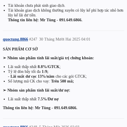
Tài khoản chưa phát sinh giao dịch.
Tài khoản giao dịch không thường xuyên có lũy kế phí hợp tác nhỏ hơn
lũy kế lãi dư tiền.
Thông tin liên hệ: Mr Tùng - 091.649.6866.
quoctung.8866
#247
30 Tháng Mười Hai 2025 04:01
SẢN PHẨM CƠ SỞ
➢ Nhóm sản phẩm tính lãi suất/giá trị chứng khoán:
Lãi suất thấp nhất
8.8%/GTCK
;
Tỷ lệ đòn bẩy tối đa
1:9;
- Lãi suất dư cọc 13%/năm
cho các gói GTCK;
Số lượng mã CK cho vay:
Trên 500 mã;
➢ Nhóm sản phẩm tính lãi suất/dư nợ:
Lãi suất thấp nhất
7.5%/Dư nợ
Thông tin liên hệ: Mr Tùng - 091.649.6866.