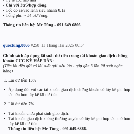
• Tỷ lệ cọc hấp dẫn
•
Chỉ với 3tr5/hợp đồng.
• Tốc độ ra/vào lệnh siêu nhanh 0.1s
• Tổng phí: ~ 34.5k/Vòng.
Thông tin liên hệ: Mr Tùng - 091.649.6866.
quoctung.8866
#258
11 Tháng Hai 2026 06:34
Chính sách áp dụng lãi suất dư tiền trong tài khoản giao dịch chứng
khoán CỰC KỲ HẤP DẪN:
(Tiền lãi tiền gửi có lãi suất gửi siêu lớn - gấp gần 3 lần lãi suất ngân
hàng)
Lãi dư tiền 13%
Áp dụng đối với các tài khoản giao dịch chứng khoán có lũy kế phí hợp
tác lớn hơn lũy kế lãi dư tiền.
Lãi dư tiền 7%
Tài khoản chưa phát sinh giao dịch.
Tài khoản giao dịch không thường xuyên có lũy kế phí hợp tác nhỏ hơn
lũy kế lãi dư tiền.
Thông tin liên hệ: Mr Tùng - 091.649.6866.