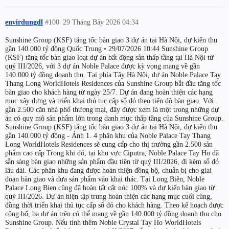
envirdungdl
#100
29 Tháng Bảy 2026 04:34
Sunshine Group (KSF) tăng tốc bàn giao 3 dự án tại Hà Nội, dự kiến thu
gần 140.000 tỷ đồng Quốc Trung • 29/07/2026 10:44 Sunshine Group
(KSF) tăng tốc bàn giao loạt dự án bất động sản thấp tầng tại Hà Nội từ
quý III/2026, với 3 dự án Noble Palace được kỳ vọng mang về gần
140.000 tỷ đồng doanh thu. Tại phía Tây Hà Nội, dự án Noble Palace Tay
Thang Long WorldHotels Residences của Sunshine Group bắt đầu tăng tốc
bàn giao cho khách hàng từ ngày 25/7. Dự án đang hoàn thiện các hạng
mục xây dựng và triển khai thủ tục cấp sổ đỏ theo tiến độ bàn giao. Với
gần 2.500 căn nhà phố thương mại, đây được xem là một trong những dự
án có quy mô sản phẩm lớn trong danh mục thấp tầng của Sunshine Group.
Sunshine Group (KSF) tăng tốc bàn giao 3 dự án tại Hà Nội, dự kiến thu
gần 140.000 tỷ đồng - Ảnh 1. 4 phân khu của Noble Palace Tay Thang
Long WorldHotels Residences sẽ cung cấp cho thị trường gần 2.500 sản
phẩm cao cấp Trong khi đó, tại khu vực Ciputra, Noble Palace Tay Ho đã
sẵn sàng bàn giao những sản phẩm đầu tiên từ quý III/2026, đi kèm sổ đỏ
lâu dài. Các phân khu đang được hoàn thiện đồng bộ, chuẩn bị cho giai
đoạn bàn giao và đưa sản phẩm vào khai thác. Tại Long Biên, Noble
Palace Long Bien cũng đã hoàn tất cất nóc 100% và dự kiến bàn giao từ
quý III/2026. Dự án hiện tập trung hoàn thiện các hạng mục cuối cùng,
đồng thời triển khai thủ tục cấp sổ đỏ cho khách hàng. Theo kế hoạch được
công bố, ba dự án trên có thể mang về gần 140.000 tỷ đồng doanh thu cho
Sunshine Group. Nếu tính thêm Noble Crystal Tay Ho WorldHotels