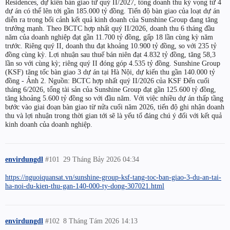
Residences, dự kiến bàn giao từ quý II/2027, tổng doanh thu kỳ vọng từ 4
dự án có thể lên tới gần 185.000 tỷ đồng. Tiến độ bàn giao của loạt dự án
diễn ra trong bối cảnh kết quả kinh doanh của Sunshine Group đang tăng
trưởng mạnh. Theo BCTC hợp nhất quý II/2026, doanh thu 6 tháng đầu
năm của doanh nghiệp đạt gần 11.700 tỷ đồng, gấp 18 lần cùng kỳ năm
trước. Riêng quý II, doanh thu đạt khoảng 10.900 tỷ đồng, so với 235 tỷ
đồng cùng kỳ. Lợi nhuận sau thuế bán niên đạt 4.832 tỷ đồng, tăng 58,3
lần so với cùng kỳ; riêng quý II đóng góp 4.535 tỷ đồng. Sunshine Group
(KSF) tăng tốc bàn giao 3 dự án tại Hà Nội, dự kiến thu gần 140.000 tỷ
đồng - Ảnh 2. Nguồn: BCTC hợp nhất quý II/2026 của KSF Đến cuối
tháng 6/2026, tổng tài sản của Sunshine Group đạt gần 125.600 tỷ đồng,
tăng khoảng 5.600 tỷ đồng so với đầu năm. Với việc nhiều dự án thấp tầng
bước vào giai đoạn bàn giao từ nửa cuối năm 2026, tiến độ ghi nhận doanh
thu và lợi nhuận trong thời gian tới sẽ là yếu tố đáng chú ý đối với kết quả
kinh doanh của doanh nghiệp.
envirdungdl
#101
29 Tháng Bảy 2026 04:34
https://nguoiquansat.vn/sunshine-group-ksf-tang-toc-ban-giao-3-du-an-tai-
ha-noi-du-kien-thu-gan-140-000-ty-dong-307021.html
envirdungdl
#102
8 Tháng Tám 2026 14:13