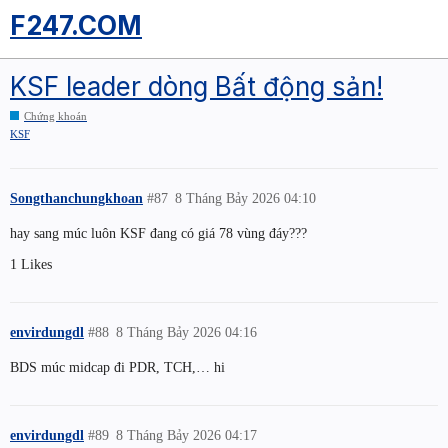
F247.COM
KSF leader dòng Bất động sản!
Chứng khoán
KSF
Songthanchungkhoan
#87
8 Tháng Bảy 2026 04:10
hay sang múc luôn KSF đang có giá 78 vùng đáy???
1 Likes
envirdungdl
#88
8 Tháng Bảy 2026 04:16
BDS múc midcap đi PDR, TCH,… hi
envirdungdl
#89
8 Tháng Bảy 2026 04:17