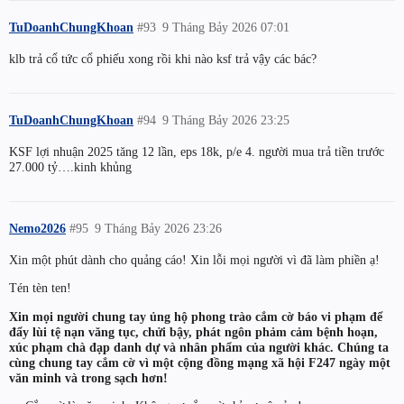
TuDoanhChungKhoan
#93
9 Tháng Bảy 2026 07:01
klb trả cổ tức cổ phiếu xong rồi khi nào ksf trả vậy các bác?
TuDoanhChungKhoan
#94
9 Tháng Bảy 2026 23:25
KSF lợi nhuận 2025 tăng 12 lần, eps 18k, p/e 4. người mua trả tiền trước
27.000 tỷ….kinh khủng
Nemo2026
#95
9 Tháng Bảy 2026 23:26
Xin một phút dành cho quảng cáo! Xin lỗi mọi người vì đã làm phiền ạ!
Tén tèn ten!
Xin mọi người chung tay ủng hộ phong trào cắm cờ báo vi phạm để
đẩy lùi tệ nạn văng tục, chửi bậy, phát ngôn phảm cảm bệnh hoạn,
xúc phạm chà đạp danh dự và nhân phẩm của người khác. Chúng ta
cùng chung tay cắm cờ vì một cộng đồng mạng xã hội F247 ngày một
văn minh và trong sạch hơn!