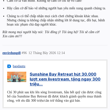
Cắm cờ là văn minh. Không sợ cắm cờ chỉ sợ vô cảm!
Hãy cắm cờ để bảo vệ những người bạn yêu mến xung quanh chúng ta.
Chúng ta có thể chấp nhận mọi cách chơi chứng khoán khác nhau.
Nhưng chúng ta không chấp nhận những lời lẽ dung tục, đồi bại, bệnh
hoạn xúc phạm chà đạp người khác.
Rất mong mọi người hãy nói: Tôi đồng ý! Tôi ủng hộ! Tôi sẽ cắm cờ!
Xin cảm ơn!!!
envirdungdl
#96
12 Tháng Bảy 2026 12:14
baodautu
Sunshine Bay Retreat hút 30.000
lượt xem livestream, tặng ngay 300
triệu...
Chỉ 30 phút sau khi lên sóng livestream, hầu hết quỹ căn được công
bố của Sunshine Bay Retreat đã được khách giành quyền mua thành
công, với ưu đãi 300 triệu/căn trừ thẳng vào giá bán.