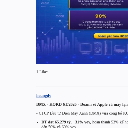
1 Likes
hoangdv
DMX - KQKD 6T/2026 - Doanh số Apple và máy lạnh
-
CTCP Đầu tư Điện Máy Xanh (DMX) vừa công bố KQKD
DT đạt 65.279 tỷ, +31% yoy,
hoàn thành 53% kế hoạ
đến 50% và 60% yoy