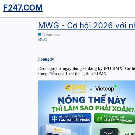
F247.COM
MWG - Cơ hội 2026 với nh
Chứng khoán
MWG
hoangdv
Đếm ngược
2 ngày đóng sổ đăng ký IPO DMX: Cơ hội
Cùng điểm qua 1 vài thông tin về DMX