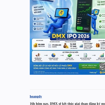
hoangdv
16h hôm nay, DMX sẽ kết thúc giai đoạn đăng ký m