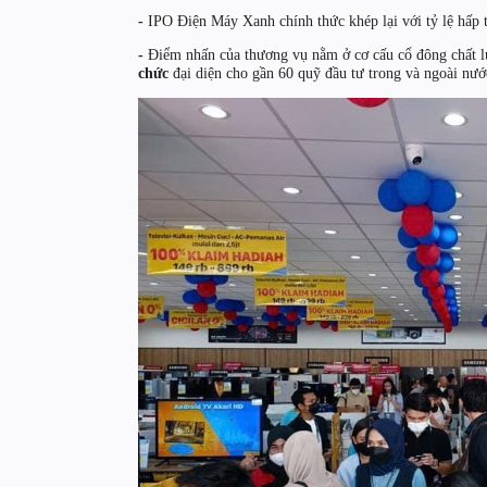
-
IPO Điện Máy Xanh chính thức khép lại với tỷ lệ hấp 
-
Điểm nhấn của thương vụ nằm ở cơ cấu cổ đông chất 
chức
đại diện cho gần 60 quỹ đầu tư trong và ngoài nướ