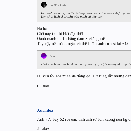
mr.Black247:
Đến thời điểm này có thể kết luận thời điểm đảo chiều thực sự củ
Đen chốt lệnh short nhẹ của mình và tiếp tục
Hà hà
Chổ này thì thỉ biết đợi thôi
Oánh mạnh thì L chẳng dám S chẳng mê…
Tuy vậy nếu oánh ngắn có thể L để canh cú test lại 645
boo:
nhát quá hôm qua ko dám mua gì các cụ ạ :(( hôm nay nhìn lại tiế
Ừ, vừa rồi ace mình đã đồng qđ là tt rung lắc nhưng oán
6 Likes
Xuandoa
Anh vừa buy 52 rồi em, tính anh sợ bán xuống nên kg d
3 Likes