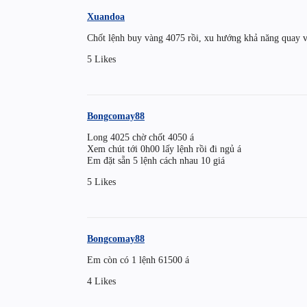
Xuandoa
Chốt lệnh buy vàng 4075 rồi, xu hướng khả năng quay 
5 Likes
Bongcomay88
Long 4025 chờ chốt 4050 á
Xem chút tới 0h00 lấy lệnh rồi đi ngủ á
Em đặt sẵn 5 lệnh cách nhau 10 giá
5 Likes
Bongcomay88
Em còn có 1 lệnh 61500 á
4 Likes