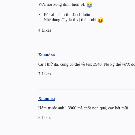
Vừa nói xong dính luôn SL
Bé cái nhầm thì đảo L luôn.
Nhẽ đúng đây là tl vị thế L nhỉ
4 Likes
Xuandoa
Cứ l thử đã, cũng có thể về test 3940. Nó kg thể vượt đc
7 Likes
Xuandoa
Hôm trước anh l 3960 mà chốt non quá, cay hết mũi
5 Likes