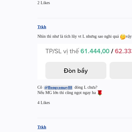
2 Likes
Ttkh
Nhìn thì như là tích lũy vt L nhưng sao nghi quá
vậy
Cô
đóng L chưa?
@Bongcomay88
Nếu MG lớn thì cũng ngọt ngay ha
4 Likes
Ttkh