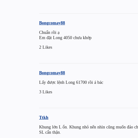
Bongcomay88
Chuẩn rồi ạ
Em đặt Long 4050 chưa khớp
2 Likes
Bongcomay88
Lấy được lệnh Long 61700 rồi á bác
3 Likes
Ttkh
Khung lớn L ổn. Khung nhỏ nến nhìn cũng muốn đảo chi
SL cẩn thận.