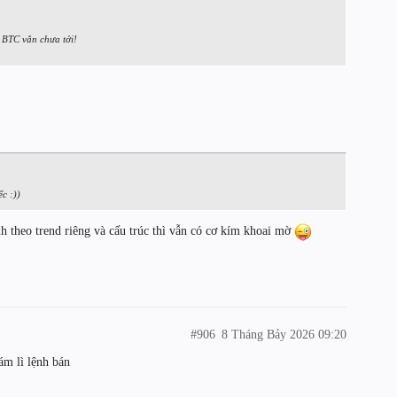
a BTC vẫn chưa tới!
c :))
h theo trend riêng và cấu trúc thì vẫn có cơ kím khoai mờ
#906
8 Tháng Bảy 2026 09:20
ám lì lệnh bán