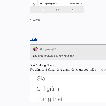
4 Likes
Ttkh
Bongcomay88:
Lấy được lệnh Long 61700 rồi á bác
A mới đóng S xong.
Ko dám L vì động năng giảm vẫn chưa bớt nhiều → chi