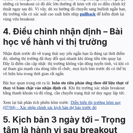
những cú breakout có độ dốc lớn thường đi kèm với rủi ro điều chỉnh kỹ
thuật ngay sau đó. Vì vậy, dù xu hướng đã chuyển sang bullish ngắn hạn,
thị trường vẫn có xác suất cao xuất hiện nhịp
pullback
để kiểm định lại
vùng vừa breakout.
4. Điều chỉnh nhận định – Bài
học về hành vi thị trường
Nhận định trước đó về trạng thái suy yếu ngắn hạn là đúng tại thời điểm
đó, nhưng thị trường đã thay đổi quá nhanh khi dòng tiền lớn quay lại.
Đây là điểm cần cập nhật: thị trường không vận động tuyến tính, và khi có
sự tham gia mạnh của dòng tiền tổ chức, mọi kịch bản trước đó có thể bị
vô hiệu hóa trong thời gian rất ngắn.
Bài học quan trọng rút ra là:
luôn ưu tiên phản ứng theo dữ liệu thực tế
thay vì bám chặt vào nhận định cũ
. Khi thị trường xác nhận breakout
bằng thanh khoản và độ rộng, cần chuyển trạng thái tư duy ngay lập tức.
Xem lại bài phân tích phiên hôm trước:
Diễn biến thị trường hôm nay
(07/04) – Xác nhận chính xác kịch bản dự báo trước đó
5. Kịch bản 3 ngày tới – Trọng
tâm là hành vi sau breakout