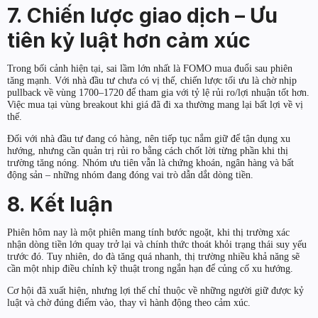
7. Chiến lược giao dịch – Ưu
tiên kỷ luật hơn cảm xúc
Trong bối cảnh hiện tại, sai lầm lớn nhất là FOMO mua đuổi sau phiên
tăng mạnh. Với nhà đầu tư chưa có vị thế, chiến lược tối ưu là chờ nhịp
pullback về vùng 1700–1720 để tham gia với tỷ lệ rủi ro/lợi nhuận tốt hơn.
Việc mua tại vùng breakout khi giá đã đi xa thường mang lại bất lợi về vị
thế.
Đối với nhà đầu tư đang có hàng, nên tiếp tục nắm giữ để tận dụng xu
hướng, nhưng cần quản trị rủi ro bằng cách chốt lời từng phần khi thị
trường tăng nóng. Nhóm ưu tiên vẫn là chứng khoán, ngân hàng và bất
động sản – những nhóm đang đóng vai trò dẫn dắt dòng tiền.
8. Kết luận
Phiên hôm nay là một phiên mang tính bước ngoặt, khi thị trường xác
nhận dòng tiền lớn quay trở lại và chính thức thoát khỏi trạng thái suy yếu
trước đó. Tuy nhiên, do đà tăng quá nhanh, thị trường nhiều khả năng sẽ
cần một nhịp điều chỉnh kỹ thuật trong ngắn hạn để củng cố xu hướng.
Cơ hội đã xuất hiện, nhưng lợi thế chỉ thuộc về những người giữ được kỷ
luật và chờ đúng điểm vào, thay vì hành động theo cảm xúc.