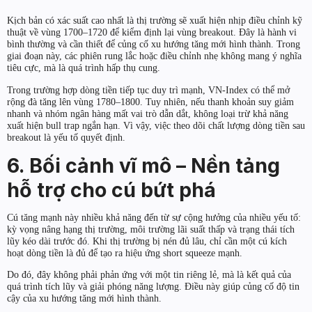
Kịch bản có xác suất cao nhất là thị trường sẽ xuất hiện nhịp điều chỉnh kỹ
thuật về vùng 1700–1720 để kiểm định lại vùng breakout. Đây là hành vi
bình thường và cần thiết để củng cố xu hướng tăng mới hình thành. Trong
giai đoạn này, các phiên rung lắc hoặc điều chỉnh nhẹ không mang ý nghĩa
tiêu cực, mà là quá trình hấp thụ cung.
Trong trường hợp dòng tiền tiếp tục duy trì mạnh, VN-Index có thể mở
rộng đà tăng lên vùng 1780–1800. Tuy nhiên, nếu thanh khoản suy giảm
nhanh và nhóm ngân hàng mất vai trò dẫn dắt, không loại trừ khả năng
xuất hiện bull trap ngắn hạn. Vì vậy, việc theo dõi chất lượng dòng tiền sau
breakout là yếu tố quyết định.
6. Bối cảnh vĩ mô – Nền tảng
hỗ trợ cho cú bứt phá
Cú tăng mạnh này nhiều khả năng đến từ sự cộng hưởng của nhiều yếu tố:
kỳ vọng nâng hạng thị trường, môi trường lãi suất thấp và trạng thái tích
lũy kéo dài trước đó. Khi thị trường bị nén đủ lâu, chỉ cần một cú kích
hoạt dòng tiền là đủ để tạo ra hiệu ứng short squeeze mạnh.
Do đó, đây không phải phản ứng với một tin riêng lẻ, mà là kết quả của
quá trình tích lũy và giải phóng năng lượng. Điều này giúp củng cố độ tin
cậy của xu hướng tăng mới hình thành.