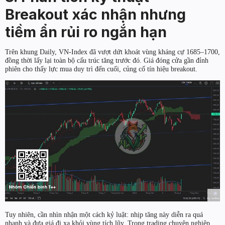
Breakout xác nhận nhưng
tiềm ẩn rủi ro ngắn hạn
Trên khung Daily, VN-Index đã vượt dứt khoát vùng kháng cự 1685–1700,
đồng thời lấy lại toàn bộ cấu trúc tăng trước đó. Giá đóng cửa gần đỉnh
phiên cho thấy lực mua duy trì đến cuối, củng cố tín hiệu breakout.
Tuy nhiên, cần nhìn nhận một cách kỷ luật: nhịp tăng này diễn ra quá
nhanh và đưa giá đi xa khỏi vùng tích lũy. Trong trading chuyên nghiệp,