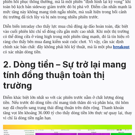
phiên hồi phục thông thường, mà là một phiên “định hình lại kỳ vọng” khi
toàn bộ kịch bản sideway giảm trước đó bị phá vỡ. Điểm cần nhấn mạnh là
mức tăng này không mang tính ngẫu nhiên, mà xuất hiện trong bối cảnh
thị trường đã tích lũy và bị nén trong nhiều phiên trước.
Diễn biến intraday cho thấy lực mua chủ động áp đảo hoàn toàn, đặc biệt
vào cuối phiên khi chỉ số đóng cửa gần mức cao nhất. Khi một thị trường
có thể đóng cửa ở vùng high trong một phiên tăng mạnh, đó là tín hiệu rõ
ràng cho thấy bên mua đang kiểm soát cuộc chơi. Vì vậy, cần xác định
chính xác bản chất: đây không phải hồi kỹ thuật, mà là một pha
breakout
có xác nhận dòng tiền.
2. Dòng tiền – Sự trở lại mang
tính đồng thuận toàn thị
trường
Điểm khác biệt lớn nhất so với các phiên trước nằm ở chất lượng dòng
tiền. Nếu trước đó dòng tiền chỉ mang tính thăm dò và phân hóa, thì hôm
nay đã chuyển sang trạng thái đồng thuận trên diện rộng. Thanh khoản
tăng vọt lên khoảng 36.000 tỷ cho thấy dòng tiền lớn thực sự quay lại, thay
vì chỉ là dòng tiền ngắn hạn.