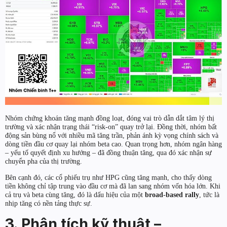
Nhóm chứng khoán tăng mạnh đồng loạt, đóng vai trò dẫn dắt tâm lý thị
trường và xác nhận trạng thái “risk-on” quay trở lại. Đồng thời, nhóm bất
động sản bùng nổ với nhiều mã tăng trần, phản ánh kỳ vọng chính sách và
dòng tiền đầu cơ quay lại nhóm beta cao. Quan trọng hơn, nhóm ngân hàng
– yếu tố quyết định xu hướng – đã đồng thuận tăng, qua đó xác nhận sự
chuyển pha của thị trường.
Bên cạnh đó, các cổ phiếu trụ như HPG cũng tăng mạnh, cho thấy dòng
tiền không chỉ tập trung vào đầu cơ mà đã lan sang nhóm vốn hóa lớn. Khi
cả trụ và beta cùng tăng, đó là dấu hiệu của một
broad-based rally
, tức là
nhịp tăng có nền tảng thực sự.
3. Phân tích kỹ thuật –