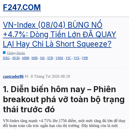
F247.COM
VN-Index (08/04) BÙNG NỔ
+4.7%: Dòng Tiền Lớn ĐÃ QUAY
LẠI Hay Chỉ Là Short Squeeze?
Chứng khoán
,
,
,
,
,
,
,
,
,
DXG
HCM
MBB
SHB
SSI
STB
VHM
VIC
VIX
VPB
caotrader86
#1
8 Tháng Tư 2026 08:18
1. Diễn biến hôm nay – Phiên
breakout phá vỡ toàn bộ trạng
thái trước đó
VN-Index tăng mạnh +4.71% lên 1756 điểm, một mức tăng đủ lớn để thay
đổi hoàn toàn cấu trúc ngắn hạn của thị trường. Đây không còn là một