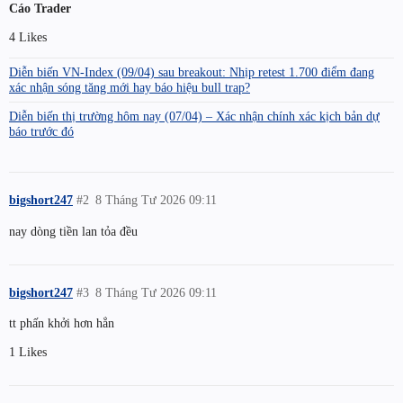
Cáo Trader
4 Likes
Diễn biến VN-Index (09/04) sau breakout: Nhịp retest 1.700 điểm đang
xác nhận sóng tăng mới hay báo hiệu bull trap?
Diễn biến thị trường hôm nay (07/04) – Xác nhận chính xác kịch bản dự
báo trước đó
bigshort247
#2
8 Tháng Tư 2026 09:11
nay dòng tiền lan tỏa đều
bigshort247
#3
8 Tháng Tư 2026 09:11
tt phấn khởi hơn hẳn
1 Likes