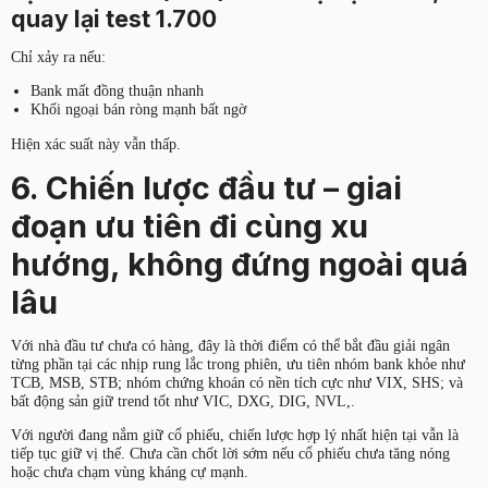
quay lại test 1.700
Chỉ xảy ra nếu:
Bank mất đồng thuận nhanh
Khối ngoại bán ròng mạnh bất ngờ
Hiện xác suất này vẫn thấp.
6. Chiến lược đầu tư – giai
đoạn ưu tiên đi cùng xu
hướng, không đứng ngoài quá
lâu
Với nhà đầu tư chưa có hàng, đây là thời điểm có thể bắt đầu giải ngân
từng phần tại các nhịp rung lắc trong phiên, ưu tiên nhóm bank khỏe như
TCB, MSB, STB; nhóm chứng khoán có nền tích cực như VIX, SHS; và
bất động sản giữ trend tốt như VIC, DXG, DIG, NVL,.
Với người đang nắm giữ cổ phiếu, chiến lược hợp lý nhất hiện tại vẫn là
tiếp tục giữ vị thế. Chưa cần chốt lời sớm nếu cổ phiếu chưa tăng nóng
hoặc chưa chạm vùng kháng cự mạnh.