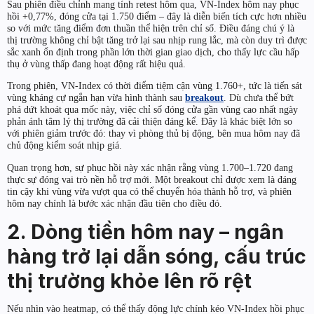
Sau phiên điều chỉnh mang tính retest hôm qua, VN-Index hôm nay phục
hồi +0,77%, đóng cửa tại 1.750 điểm – đây là diễn biến tích cực hơn nhiều
so với mức tăng điểm đơn thuần thể hiện trên chỉ số. Điều đáng chú ý là
thị trường không chỉ bật tăng trở lại sau nhịp rung lắc, mà còn duy trì được
sắc xanh ổn định trong phần lớn thời gian giao dịch, cho thấy lực cầu hấp
thụ ở vùng thấp đang hoạt động rất hiệu quả.
Trong phiên, VN-Index có thời điểm tiệm cận vùng 1.760+, tức là tiến sát
vùng kháng cự ngắn hạn vừa hình thành sau
breakout
. Dù chưa thể bứt
phá dứt khoát qua mốc này, việc chỉ số đóng cửa gần vùng cao nhất ngày
phản ánh tâm lý thị trường đã cải thiện đáng kể. Đây là khác biệt lớn so
với phiên giảm trước đó: thay vì phòng thủ bị động, bên mua hôm nay đã
chủ động kiểm soát nhịp giá.
Quan trọng hơn, sự phục hồi này xác nhận rằng vùng 1.700–1.720 đang
thực sự đóng vai trò nền hỗ trợ mới. Một breakout chỉ được xem là đáng
tin cậy khi vùng vừa vượt qua có thể chuyển hóa thành hỗ trợ, và phiên
hôm nay chính là bước xác nhận đầu tiên cho điều đó.
2. Dòng tiền hôm nay – ngân
hàng trở lại dẫn sóng, cấu trúc
thị trường khỏe lên rõ rệt
Nếu nhìn vào heatmap, có thể thấy động lực chính kéo VN-Index hồi phục