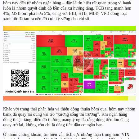
hôm nay đến từ nhóm ngân hàng – đây là tín hiệu rất quan trọng vì bank
luôn là nhóm quyết định độ bền của xu hướng tăng. TCB tăng mạnh hơn
4%, MSB bứt phá hơn 5%, cùng với EIB, STB, MBB, VPB đồng loạt
xanh tốt đã tạo ra nền đỡ cực kỳ vững cho chỉ số.
Khác với trạng thái phân hóa và thiếu đồng thuận hôm qua, hôm nay nhóm
bank đã quay lại đúng vai trò “xương sống thị trường”. Khi ngân hàng
đồng thuận tăng, điều đó thường mang ý nghĩa rằng dòng tiền lớn đang
quay trở lại, không còn chỉ là dòng tiền đầu cơ ngắn hạn.
Ở nhóm chứng khoán, tín hiệu vẫn tích cực nhưng thận trọng hơn: VIX