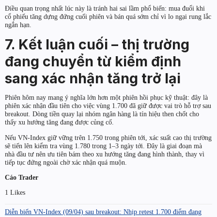
Điều quan trọng nhất lúc này là tránh hai sai lầm phổ biến: mua đuổi khi
cổ phiếu tăng dựng đứng cuối phiên và bán quá sớm chỉ vì lo ngại rung lắc
ngắn hạn.
7. Kết luận cuối – thị trường
đang chuyển từ kiểm định
sang xác nhận tăng trở lại
Phiên hôm nay mang ý nghĩa lớn hơn một phiên hồi phục kỹ thuật: đây là
phiên xác nhận đầu tiên cho việc vùng 1.700 đã giữ được vai trò hỗ trợ sau
breakout. Dòng tiền quay lại nhóm ngân hàng là tín hiệu then chốt cho
thấy xu hướng tăng đang được củng cố.
Nếu VN-Index giữ vững trên 1.750 trong phiên tới, xác suất cao thị trường
sẽ tiến lên kiểm tra vùng 1.780 trong 1–3 ngày tới. Đây là giai đoạn mà
nhà đầu tư nên ưu tiên bám theo xu hướng tăng đang hình thành, thay vì
tiếp tục đứng ngoài chờ xác nhận quá muộn.
Cáo Trader
1 Likes
Diễn biến VN-Index (09/04) sau breakout: Nhịp retest 1.700 điểm đang