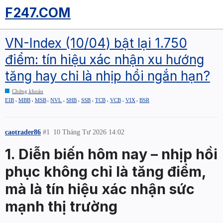
F247.COM
VN-Index (10/04) bật lại 1.750
điểm: tín hiệu xác nhận xu hướng
tăng hay chỉ là nhịp hồi ngắn hạn?
Chứng khoán
,
,
,
,
,
,
,
,
,
EIB
MBB
MSB
NVL
SHB
SSB
TCB
VCB
VIX
BSR
caotrader86
#1
10 Tháng Tư 2026 14:02
1. Diễn biến hôm nay – nhịp hồi
phục không chỉ là tăng điểm,
mà là tín hiệu xác nhận sức
mạnh thị trường