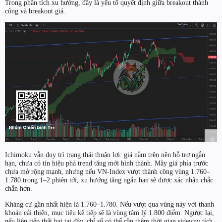
Trong phân tích xu hướng, đây là yếu tố quyết định giữa breakout thành
công và breakout giả.
Ichimoku vẫn duy trì trạng thái thuận lợi: giá nằm trên nền hỗ trợ ngắn
hạn, chưa có tín hiệu phá trend tăng mới hình thành. Mây giá phía trước
chưa mở rộng mạnh, nhưng nếu VN-Index vượt thành công vùng 1.760–
1.780 trong 1–2 phiên tới, xu hướng tăng ngắn hạn sẽ được xác nhận chắc
chắn hơn.
Kháng cự gần nhất hiện là 1.760–1.780. Nếu vượt qua vùng này với thanh
khoản cải thiện, mục tiêu kế tiếp sẽ là vùng tâm lý 1.800 điểm. Ngược lại,
nếu liên tiếp thất bại tại đây, chỉ số có thể cần thêm thời gian sideway tích