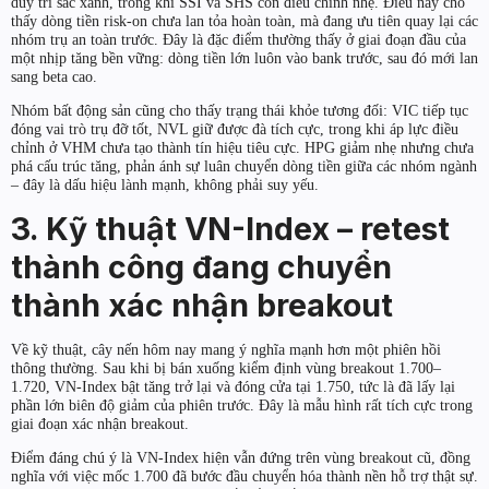
duy trì sắc xanh, trong khi SSI và SHS còn điều chỉnh nhẹ. Điều này cho
thấy dòng tiền risk-on chưa lan tỏa hoàn toàn, mà đang ưu tiên quay lại các
nhóm trụ an toàn trước. Đây là đặc điểm thường thấy ở giai đoạn đầu của
một nhịp tăng bền vững: dòng tiền lớn luôn vào bank trước, sau đó mới lan
sang beta cao.
Nhóm bất động sản cũng cho thấy trạng thái khỏe tương đối: VIC tiếp tục
đóng vai trò trụ đỡ tốt, NVL giữ được đà tích cực, trong khi áp lực điều
chỉnh ở VHM chưa tạo thành tín hiệu tiêu cực. HPG giảm nhẹ nhưng chưa
phá cấu trúc tăng, phản ánh sự luân chuyển dòng tiền giữa các nhóm ngành
– đây là dấu hiệu lành mạnh, không phải suy yếu.
3. Kỹ thuật VN-Index – retest
thành công đang chuyển
thành xác nhận breakout
Về kỹ thuật, cây nến hôm nay mang ý nghĩa mạnh hơn một phiên hồi
thông thường. Sau khi bị bán xuống kiểm định vùng breakout 1.700–
1.720, VN-Index bật tăng trở lại và đóng cửa tại 1.750, tức là đã lấy lại
phần lớn biên độ giảm của phiên trước. Đây là mẫu hình rất tích cực trong
giai đoạn xác nhận breakout.
Điểm đáng chú ý là VN-Index hiện vẫn đứng trên vùng breakout cũ, đồng
nghĩa với việc mốc 1.700 đã bước đầu chuyển hóa thành nền hỗ trợ thật sự.