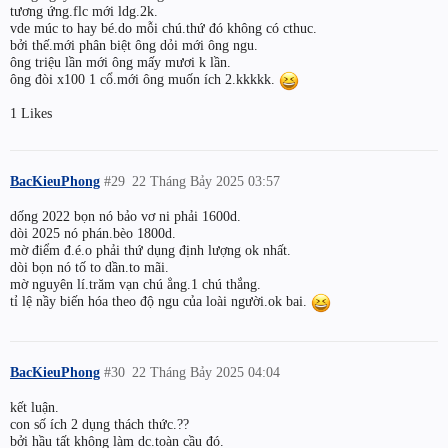
tương ứng.flc mới ldg.2k.
vde múc to hay bé.do mỗi chú.thứ đó không có cthuc.
bởi thế.mới phân biệt ông dỏi mới ông ngu.
ông triệu lần mới ông mấy mươi k lần.
ông đòi x100 1 cổ.mới ông muốn ích 2.kkkkk.
1 Likes
BacKieuPhong
#29
22 Tháng Bảy 2025 03:57
dống 2022 bọn nó bảo vơ ni phải 1600d.
dòi 2025 nó phán.bèo 1800d.
mờ điểm đ.é.o phải thứ dụng định lượng ok nhất.
dòi bọn nó tố to dần.to mãi.
mờ nguyên lí.trăm vạn chú ẳng.1 chú thắng.
tỉ lệ nầy biến hóa theo độ ngu của loài người.ok bai.
BacKieuPhong
#30
22 Tháng Bảy 2025 04:04
kết luận.
con số ích 2 dụng thách thức.??
bởi hầu tất không làm dc.toàn cầu đó.