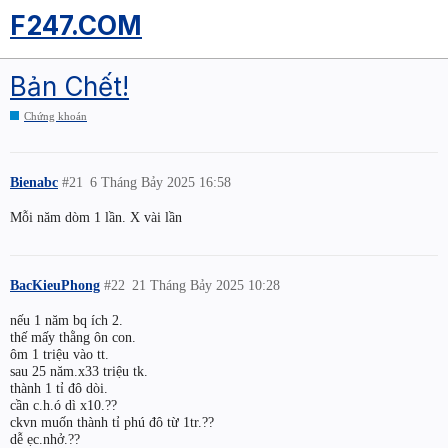
F247.COM
Bản Chết!
Chứng khoán
Bienabc
#21
6 Tháng Bảy 2025 16:58
Mỗi năm dòm 1 lần. X vài lần
BacKieuPhong
#22
21 Tháng Bảy 2025 10:28
nếu 1 năm bq ích 2.
thế mấy thằng ôn con.
ôm 1 triệu vào tt.
sau 25 năm.x33 triệu tk.
thành 1 tỉ đô dòi.
cần c.h.ó dì x10.??
ckvn muốn thành tỉ phú đô từ 1tr.??
dễ ẹc.nhở.??