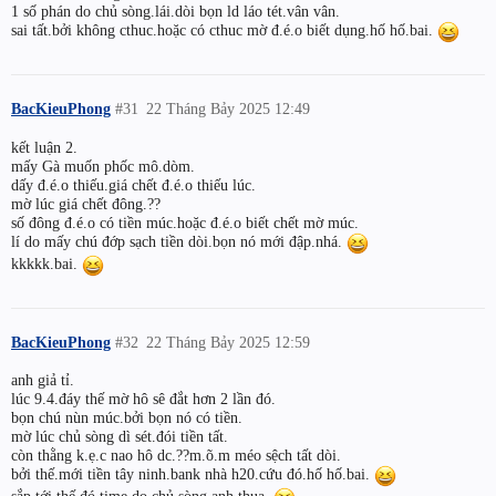
1 số phán do chủ sòng.lái.dòi bọn ld láo tét.vân vân.
sai tất.bởi không cthuc.hoặc có cthuc mờ đ.é.o biết dụng.hố hố.bai.
BacKieuPhong
#31
22 Tháng Bảy 2025 12:49
kết luận 2.
mấy Gà muốn phốc mô.dòm.
dấy đ.é.o thiếu.giá chết đ.é.o thiếu lúc.
mờ lúc giá chết đông.??
số đông đ.é.o có tiền múc.hoặc đ.é.o biết chết mờ múc.
lí do mấy chú đớp sạch tiền dòi.bọn nó mới đập.nhá.
kkkkk.bai.
BacKieuPhong
#32
22 Tháng Bảy 2025 12:59
anh giả tỉ.
lúc 9.4.đáy thế mờ hô sê đắt hơn 2 lần đó.
bọn chú nùn múc.bởi bọn nó có tiền.
mờ lúc chủ sòng dì sét.đói tiền tất.
còn thằng k.ẹ.c nao hô dc.??m.õ.m méo sệch tất dòi.
bởi thế.mới tiền tây ninh.bank nhà h20.cứu đó.hố hố.bai.