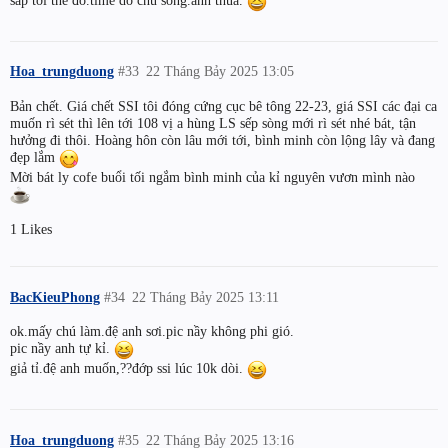
sắp tới thế đó.time do chủ sòng.anh thua.
Hoa_trungduong
#33
22 Tháng Bảy 2025 13:05
Bản chết. Giá chết SSI tôi đóng cứng cục bê tông 22-23, giá SSI các đại ca
muốn rì sét thì lên tới 108 vị a hùng LS sếp sòng mới rì sét nhé bát, tận
hưởng đi thôi. Hoàng hôn còn lâu mới tới, bình minh còn lộng lây và đang
đẹp lắm
Mời bát ly cofe buổi tối ngắm bình minh của kỉ nguyên vươn mình nào
1 Likes
BacKieuPhong
#34
22 Tháng Bảy 2025 13:11
ok.mấy chú làm.đệ anh sơi.pic nầy không phi gió.
pic nầy anh tự kỉ.
giả tỉ.đệ anh muốn,??đớp ssi lúc 10k dòi.
Hoa_trungduong
#35
22 Tháng Bảy 2025 13:16