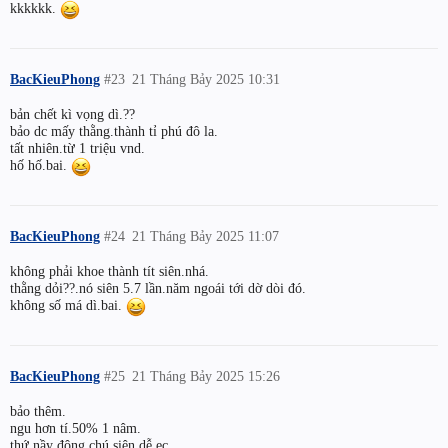
kkkkkk.
BacKieuPhong
#23
21 Tháng Bảy 2025 10:31
bản chết kì vọng dì.??
bảo dc mấy thằng.thành tỉ phú đô la.
tất nhiên.từ 1 triệu vnd.
hố hố.bai.
BacKieuPhong
#24
21 Tháng Bảy 2025 11:07
không phải khoe thành tít siên.nhá.
thằng dỏi??.nó siên 5.7 lần.năm ngoái tới dờ dòi đó.
không số má dì.bai.
BacKieuPhong
#25
21 Tháng Bảy 2025 15:26
bảo thêm.
ngu hơn tí.50% 1 nâm.
thứ nầy đông chú siên dễ ẹc.