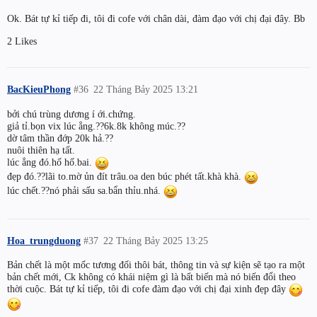
Ok. Bát tự kỉ tiếp đi, tôi đi cofe với chân dài, đàm đạo với chị đại đây. Bb
2 Likes
BacKieuPhong
#36
22 Tháng Bảy 2025 13:21
bởi chú trùng dương í ới.chứng.
giả tỉ.bọn vix lúc ẳng.??6k.8k không múc.??
dờ tâm thần đớp 20k hả.??
nuôi thiên hạ tất.
lúc ẳng đó.hố hố.bai.
đẹp đó.??lãi to.mờ ủn đít trâu.oa den búc phét tất.khà khà.
lúc chết.??nó phải sấu sa.bẩn thỉu.nhá.
Hoa_trungduong
#37
22 Tháng Bảy 2025 13:25
Bản chết là một mốc tương đối thôi bát, thông tin và sự kiện sẽ tạo ra một
bản chết mới, Ck không có khái niệm gì là bất biến mà nó biến đổi theo
thời cuộc. Bát tự kỉ tiếp, tôi đi cofe đàm đạo với chị đại xinh đẹp đây