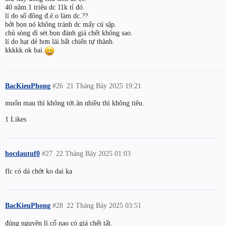
40 năm.1 triệu dc 11k tỉ đó.
lí do số đông đ.é.o làm dc.??
bởi bọn nó không tránh dc mấy cú sập.
chủ sòng dì sét.bọn đánh giá chết không sao.
lí do hạt dẻ hơn lái.bất chiến tự thành.
kkkkk.ok bai.
BacKieuPhong
#26
21 Tháng Bảy 2025 19:21
muốn mau thì không tới.ăn nhiều thì không tiêu.
1 Likes
hocdautuf0
#27
22 Tháng Bảy 2025 01:03
flc có dá chớt ko dai ka
BacKieuPhong
#28
22 Tháng Bảy 2025 03:51
đúng nguyên lí.cổ nao có giá chết tất.