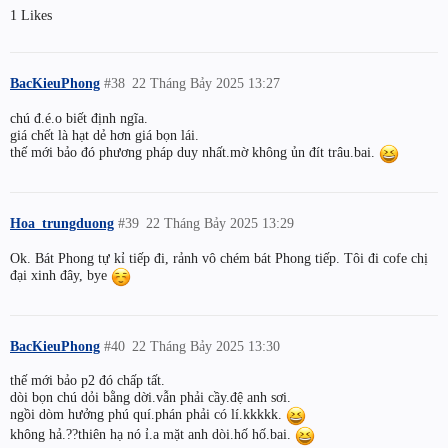
1 Likes
BacKieuPhong
#38
22 Tháng Bảy 2025 13:27
chú đ.é.o biết định ngĩa.
giá chết là hạt dẻ hơn giá bọn lái.
thế mới bảo đó phương pháp duy nhất.mờ không ủn đít trâu.bai.
Hoa_trungduong
#39
22 Tháng Bảy 2025 13:29
Ok. Bát Phong tự kỉ tiếp đi, rảnh vô chém bát Phong tiếp. Tôi đi cofe chị
đại xinh đây, bye
BacKieuPhong
#40
22 Tháng Bảy 2025 13:30
thế mới bảo p2 đó chấp tất.
dòi bọn chú dỏi bằng dời.vẫn phải cầy.đệ anh sơi.
ngồi dòm hưởng phú quí.phán phải có lí.kkkkk.
không hả.??thiên hạ nó ỉ.a mặt anh dòi.hố hố.bai.