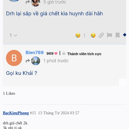
1 Likes
BacKieuPhong
#15
13 Tháng Tư 2024 03:57
drh.giá chết 2k.
3k phi tí.ok.