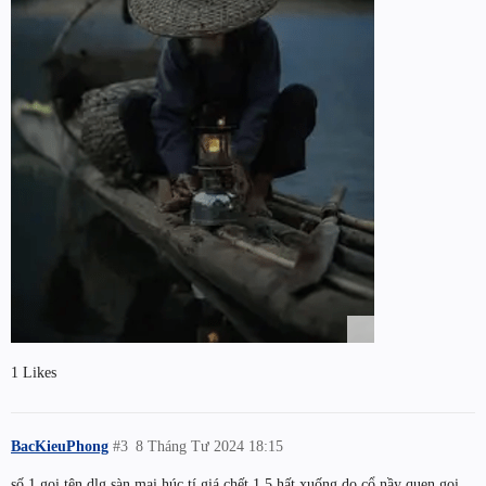
1 Likes
BacKieuPhong
#3
8 Tháng Tư 2024 18:15
số 1.gọi tên dlg.sàn mai.húc tí.giá chết 1.5.hất xuống.do cổ nầy quen.gọi