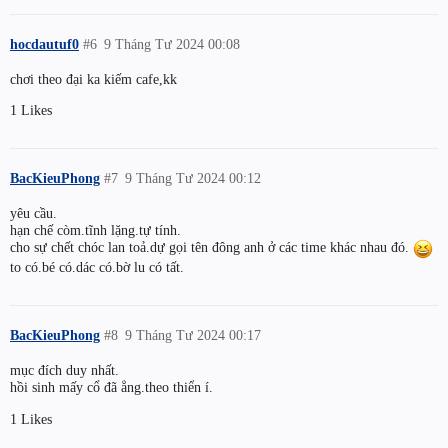
hocdautuf0
#6
9 Tháng Tư 2024 00:08
chơi theo đại ka kiếm cafe,kk
1 Likes
BacKieuPhong
#7
9 Tháng Tư 2024 00:12
yêu cầu.
hạn chế còm.tĩnh lặng.tự tính.
cho sự chết chóc lan toả.dự gọi tên đông anh ở các time khác nhau đó.
to có.bé có.dác có.bờ lu có tất.
BacKieuPhong
#8
9 Tháng Tư 2024 00:17
mục đích duy nhất.
hồi sinh mấy cổ đã ẳng.theo thiển í.
1 Likes