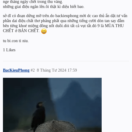
nge tháng ngày chết trong thu vàng.
những giai điệu ngân lên.ôi thật kì diệu biết bao.
sở dĩ có đoạn dửng mỡ trên.do backieuphong mời dc cao thủ ẩn dật.tư vấn
phần dai điệu.chất thơ phảng phất qua những tiếng cười dòn tan say đắm
bên từng khoé miệng đông nốt duồi.dòi tất cả vụt tắt.đó 9 là MÙA THU
CHẾT ở BẢN CHẾT.
tu bi.con ti niu.
1 Likes
BacKieuPhong
#2
8 Tháng Tư 2024 17:59