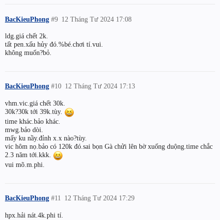
BacKieuPhong
#9
12 Tháng Tư 2024 17:08
ldg.giá chết 2k.
tất pen.xấu hủy đó.%bé.chơi tí.vui.
không muốn?bỏ.
BacKieuPhong
#10
12 Tháng Tư 2024 17:13
vhm.vic.giá chết 30k.
30k?30k tới 39k.tùy.
time khác.bảo khác.
mwg.bảo dòi.
mấy ku nầy.đỉnh x.x nào?tùy.
vic hôm nọ.bảo có 120k đó.sai bọn Gà chửi lên bờ xuống duộng.time chắc
2.3 năm tới.kkk.
vui mõ.m.phi.
BacKieuPhong
#11
12 Tháng Tư 2024 17:29
hpx.hải nát.4k.phi tí.