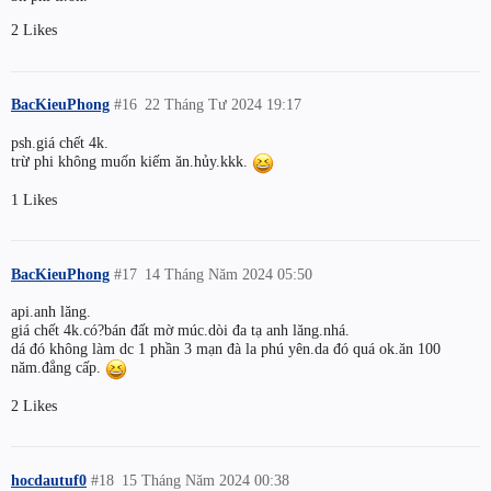
2 Likes
BacKieuPhong
#16
22 Tháng Tư 2024 19:17
psh.giá chết 4k.
trừ phi không muốn kiếm ăn.hủy.kkk.
1 Likes
BacKieuPhong
#17
14 Tháng Năm 2024 05:50
api.anh lăng.
giá chết 4k.có?bán đất mờ múc.dòi đa tạ anh lăng.nhá.
dá đó không làm dc 1 phần 3 mạn đà la phú yên.da đó quá ok.ăn 100
năm.đẳng cấp.
2 Likes
hocdautuf0
#18
15 Tháng Năm 2024 00:38