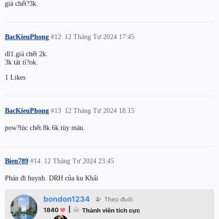
giá chết?3k.
BacKieuPhong
#12
12 Tháng Tư 2024 17:45
dl1.giá chết 2k.
3k tát tí?ok.
1 Likes
BacKieuPhong
#13
12 Tháng Tư 2024 18:15
pow?lúc chết.8k.6k.tùy máu.
Bien789
#14
12 Tháng Tư 2024 23:45
Phán đi huynh. DRH của ku Khải