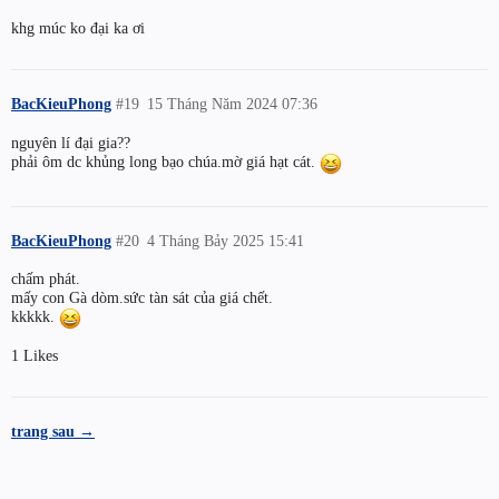
khg múc ko đại ka ơi
BacKieuPhong
#19
15 Tháng Năm 2024 07:36
nguyên lí đại gia??
phải ôm dc khủng long bạo chúa.mờ giá hạt cát.
BacKieuPhong
#20
4 Tháng Bảy 2025 15:41
chấm phát.
mấy con Gà dòm.sức tàn sát của giá chết.
kkkkk.
1 Likes
trang sau →