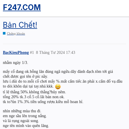
F247.COM
Bản Chết!
Chứng khoán
BacKieuPhong
#1
8 Tháng Tư 2024 17:43
nhằm ngày 1/3.
mấy cổ đang ok.bỗng lăn đùng ngã ngửa.dãy đành đạch.tõm tới giá
chết.được gọi tên ở píc nầy.
lưu í.dủi do to.mỗi cổ chơi mấy %.mất cấm tiếc.ăn phải x.cấm đổ vạ.đầu
to dòi.khôn dại tại tay.nhá.kkk.
tỉ lệ thắng.50%.không thắng?hủy nêm.
tổng 20% tk.3 cổ.5 cổ.lãi bán non.ok.
tk to?ủn 1%.3%.tiền uống rượu.kiều mỗ hoan hỉ.
nhìn những mùa thu đi.
em nge sầu lên trong nắng.
và lá rụng ngoài song.
nge tên mình vào quên lãng.