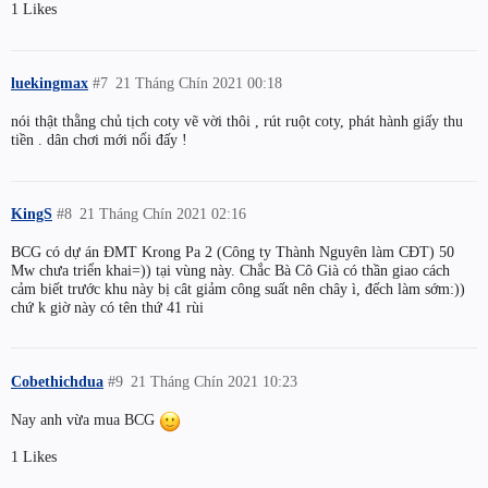
1 Likes
luekingmax
#7
21 Tháng Chín 2021 00:18
nói thật thằng chủ tịch coty vẽ vời thôi , rút ruột coty, phát hành giấy thu
tiền . dân chơi mới nổi đấy !
KingS
#8
21 Tháng Chín 2021 02:16
BCG có dự án ĐMT Krong Pa 2 (Công ty Thành Nguyên làm CĐT) 50
Mw chưa triển khai=)) tại vùng này. Chắc Bà Cô Già có thần giao cách
cảm biết trước khu này bị cât giảm công suất nên chây ì, đếch làm sớm:))
chứ k giờ này có tên thứ 41 rùi
Cobethichdua
#9
21 Tháng Chín 2021 10:23
Nay anh vừa mua BCG
1 Likes