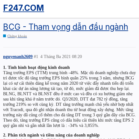
F247.COM
BCG - Tham vọng dẫn đầu ngành
Chứng khoán
nguyenanh2609
#1
4 Tháng Ba 2021 08:20
1. Tình hình hoạt động kinh doanh
Tăng trưởng EPS (TTM) trung bình -48%. Mặc dù doanh nghiệp chưa duy
trì được tốc độ tăng trưởng EPS bình quân 25% trong 3 năm, nhưng BCG
lại có sự cải thiện đáng kể trong năm 2020 từ việc đẩy nhanh tiến độ triển
khai các dự án năng lượng tái tạo, từ đó, mức giảm đã được thu hẹp lại.
BLNG, BLNTT và BLNST đều ở mức cao và đều có xu hướng giảm nhẹ
sau khi tăng khá ở năm trước đó. Q3/2020, DTT đạt 782 tỷ đồng, tăng
trưởng 219% so với cùng kỳ. DT tăng trưởng mạnh chủ yếu nhờ hợp nhất
với Tracodi, qua đó ghi nhận doanh thu từ hoạt động xây dựng. Mức tăng
trưởng này đã củng cố thêm cho đà tăng DT trong 3 quý gần đây của BCG.
Theo đó, tăng trưởng EPS cũng có dấu hiệu cải thiện khi mức tăng EPS 2
quý gần nhì và gần nhất lần lượt là : -34% và 3,855%.
2. Phân tích ngành và tiềm năng của doanh nghiệp