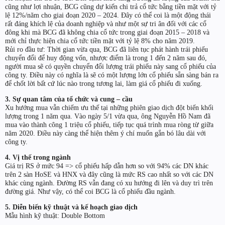
cũng như lợi nhuận, BCG cũng dự kiến chi trả cổ tức bằng tiền mặt với tỷ
lệ 12%/năm cho giai đoạn 2020 – 2024. Đây có thể coi là một động thái
rất đáng khích lệ của doanh nghiệp và như một sự tri ân đối với các cổ
đông khi mà BCG đã không chia cổ tức trong giai đoạn 2015 – 2018 và
mới chỉ thực hiện chia cổ tức tiền mặt với tỷ lệ 8% cho năm 2019.
Rủi ro đầu tư: Thời gian vừa qua, BCG đã liên tục phát hành trái phiếu
chuyển đổi để huy động vốn, nhược điểm là trong 1 đến 2 năm sau đó,
người mua sẽ có quyền chuyển đổi lượng trái phiếu này sang cổ phiếu của
công ty. Điều này có nghĩa là sẽ có một lượng lớn cổ phiếu sẵn sàng bán ra
để chốt lời bất cứ lúc nào trong tương lai, làm giá cổ phiếu đi xuống.
3. Sự quan tâm của tổ chức và cung – cầu
Xu hướng mua vẫn chiếm ưu thế tại những phiên giao dịch đột biến khối
lượng trong 1 năm qua. Vào ngày 5/1 vừa qua, ông Nguyễn Hồ Nam đã
mua vào thành công 1 triệu cổ phiếu, tiếp tục quá trình mua ròng từ giữa
năm 2020. Điều này càng thể hiện thêm ý chí muốn gắn bó lâu dài với
công ty.
4. Vị thế trong ngành
Giá trị RS ở mức 94 => cổ phiếu hấp dẫn hơn so với 94% các DN khác
trên 2 sàn HoSE và HNX và đây cũng là mức RS cao nhất so với các DN
khác cùng ngành. Đường RS vẫn đang có xu hướng đi lên và duy trì trên
đường giá. Như vậy, có thể coi BCG là cổ phiếu đầu ngành.
5. Diễn biến kỹ thuật và kế hoạch giao dịch
Mẫu hình kỹ thuật: Double Bottom