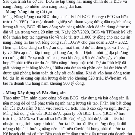
Sau quá trình tái cơ cấu, BCG sẽ tập trung hai mảng chính đó là BĐS và
năng lượng, có nhiều tiềm năng trong dài hạn.
- Mảng Năng lượng tái tạo
Mảng Năng lượng của BCG được quản lý bởi BCG Energy (BCG sở hữu
trực tiếp 99%). Là một doanh nghiệp với tham vọng đứng đầu ngành năng
lượng tái tạo, BCG đã huy động vốn bằng nhiều cách để tận dụng được ưu
đãi về giá trong vòng 20 năm tới. Ngày 22/7/2020, BCG và TPBank ký kết
thỏa thuận hợp tác nguyên tắc về việc tài trợ 11.000 tỷ đồng cho các dự án
năng lượng tái tạo với tổng công suất 1,6GW cho giai đọan 2020 – 2022.
Hiện tại, BCG đang có 8 dự án điện mặt trời, 3 dự án điện gió, và 1 công
ty về điện áp mái, tập trung tại Long An, Bình Định – những địa phương
có cường độ bức xạ mặt trời cao, vào khoảng 4.9 kWh/m2/ngày và phù
hợp để phát triển các dự án điện năng lượng mặt trời. Dự án Phù Mỹ đã
giải phóng mặt bằng khoảng 100ha của dự án và phần còn lại dự kiến sẽ
được giải phóng hoàn toàn từ đây tới cuối năm. Khi đi vào hoạt động toàn
bộ, dự án sẽ cung cấp sản lượng điện vào khoảng 520 triệu kWh/năm và
tạo ra doanh thu hàng năm khoảng 900 tỷ đồng.
- Mảng Xây dựng và Bất động sản
Theo như Tầm nhìn được công bố của BCG, xây dựng và bất động sản là
nền móng để có thể phát triển ngành năng lượng tái tạo. Phần lớn bất động
sản của BCG nằm ở lĩnh vực resort, du lịch, nhà ở cao cấp và nghỉ dưỡng.
Mảng bất động sản của BCG được quản lý bởi BCG Land (BCG sở hữu
trực tiếp 62.5% và Tracodi sở hữu 36.7%) sẽ gặt hái được rất nhiều lợi
nhuận trong tình trạng kinh tế nước ta liên tục đi lên, nhưng cũng là đối
tượng chịu ảnh hưởng nặng nền nhất nếu Covid tái bùng phát ở nước ta.
Kế hoạch chi trả cổ tức: Bên cạnh mức tăng trưởng ấn tượng của doanh thu