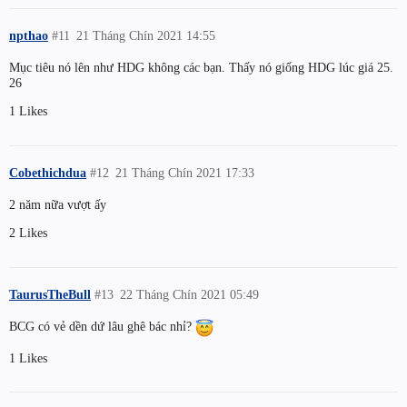
npthao
#11
21 Tháng Chín 2021 14:55
Mục tiêu nó lên như HDG không các bạn. Thấy nó giống HDG lúc giá 25.
26
1 Likes
Cobethichdua
#12
21 Tháng Chín 2021 17:33
2 năm nữa vượt ấy
2 Likes
TaurusTheBull
#13
22 Tháng Chín 2021 05:49
BCG có vẻ dền dứ lâu ghê bác nhỉ?
1 Likes