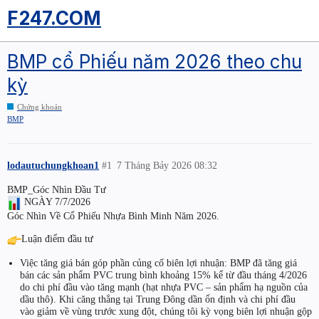
F247.COM
BMP cổ Phiếu năm 2026 theo chu
kỳ
Chứng khoán
BMP
lodautuchungkhoan1
#1
7 Tháng Bảy 2026 08:32
BMP_Góc Nhìn Đầu Tư
NGÀY 7/7/2026
Góc Nhìn Về Cổ Phiếu Nhựa Bình Minh Năm 2026.
Luận điểm đầu tư
Việc tăng giá bán góp phần củng cố biên lợi nhuận: BMP đã tăng giá
bán các sản phẩm PVC trung bình khoảng 15% kể từ đầu tháng 4/2026
do chi phí đầu vào tăng mạnh (hạt nhựa PVC – sản phẩm hạ nguồn của
dầu thô). Khi căng thẳng tại Trung Đông dần ổn định và chi phí đầu
vào giảm về vùng trước xung đột, chúng tôi kỳ vọng biên lợi nhuận gộp