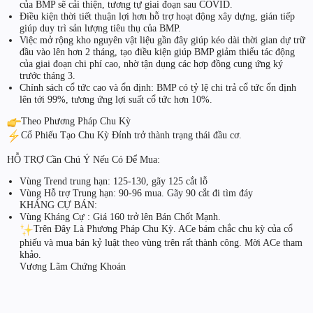
của BMP sẽ cải thiện, tương tự giai đoạn sau COVID.
Điều kiện thời tiết thuận lợi hơn hỗ trợ hoạt động xây dựng, gián tiếp
giúp duy trì sản lượng tiêu thụ của BMP.
Việc mở rộng kho nguyên vật liệu gần đây giúp kéo dài thời gian dự trữ
đầu vào lên hơn 2 tháng, tạo điều kiện giúp BMP giảm thiểu tác động
của giai đoạn chi phí cao, nhờ tận dụng các hợp đồng cung ứng ký
trước tháng 3.
Chính sách cổ tức cao và ổn định: BMP có tỷ lệ chi trả cổ tức ổn định
lên tới 99%, tương ứng lợi suất cổ tức hơn 10%.
Theo Phương Pháp Chu Kỳ
Cổ Phiếu Tạo Chu Kỳ Đỉnh trở thành trạng thái đầu cơ.
HỖ TRỢ Cần Chú Ý Nếu Có Để Mua:
Vùng Trend trung hạn: 125-130, gãy 125 cắt lỗ
Vùng Hỗ trợ Trung hạn: 90-96 mua. Gãy 90 cắt đi tìm đáy
KHÁNG CỰ BÁN:
Vùng Kháng Cự : Giá 160 trở lên Bán Chốt Mạnh.
Trên Đây Là Phương Pháp Chu Kỳ. ACe bám chắc chu kỳ của cổ
phiếu và mua bán kỷ luật theo vùng trên rất thành công. Mời ACe tham
khảo.
Vương Lãm Chứng Khoán