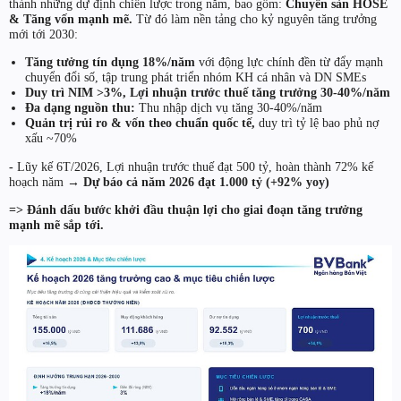
thành những dự định chiến lược trong năm, bao gồm:
Chuyển sàn HOSE
& Tăng vốn mạnh mẽ.
Từ đó làm nền tảng cho kỷ nguyên tăng trưởng
mới tới 2030:
Tăng tưởng tín dụng 18%/năm
với động lực chính đền từ đẩy mạnh
chuyển đổi số, tập trung phát triển nhóm KH cá nhân và DN SMEs
Duy trì NIM >3%, Lợi nhuận trước thuế tăng trưởng 30-40%/năm
Đa dạng nguồn thu:
Thu nhập dịch vụ tăng 30-40%/năm
Quản trị rủi ro & vốn theo chuẩn quốc tế,
duy trì tỷ lệ bao phủ nợ
xấu ~70%
-
Lũy kế 6T/2026, Lợi nhuận trước thuế đạt 500 tỷ, hoàn thành 72% kế
hoạch năm →
Dự báo cả năm 2026 đạt 1.000 tỷ (+92% yoy)
=> Đánh dấu bước khởi đầu thuận lợi cho giai đoạn tăng trưởng
mạnh mẽ sắp tới.