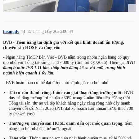
hoangdv
#8
15 Tháng Bảy 2026 06:34
BVB - Tiềm năng tái định giá với kết quả kinh doanh ấn tượng,
chuyển sàn HOSE và tăng vốn
-
Ngân hàng TMCP Bản Việt - BVB nằm trong nhóm ngân hàng có quy
mô nhỏ với Tổng tài sản gần 137.000 tỷ (tính tới Q1/2026). Hiện tại,
BVB
đang ở mức P/B 1.11 lần, thấp hơn đáng kể so với mức trung bình
ngành hiện quanh 1.6x lần.
-
BVB hoàn toàn có thể đạt được mức định giá cao hơn nhờ:
Tái cơ cấu thành công, bước vào giai đoạn tăng trưởng mới:
BVB
duy trì tăng trưởng lợi nhuận >30% trong 2 năm liên tiếp. Đồng thời
Tổng tài sản, dư nợ và tệp khách hàng ngày càng rộng nhờ đẩy mạnh
chuyển đổi số. Năm 2026 BVB đặt kế hoạch Lợi nhuận trước thuế 700
tỷ (+34% yoy)
Thương vụ chuyển sàn HOSE đánh dấu cột mốc quan trọng,
tiềm
năng thu hút nhà đầu tư nước ngoài
Tăng vốn:
Thông qua phương án phát hành quyền mua, tỷ lệ 50% và