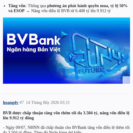
Tăng vốn:
Thông qua
phương án phát hành quyền mua, tỷ lệ 50%
và ESOP
→ Nâng vốn điều lệ BVB từ 6.408 tỷ lên 9.912 tỷ
hoangdv
#7
14 Tháng Bảy 2026 03:21
BVB được chấp thuận tăng vốn thêm tối đa 3.504 tỷ, nâng vốn điều lệ
lên 9.912 tỷ đồng
-
Ngày 09/07, NHNN đã chấp thuận cho BVBank tăng vốn điều lệ thêm tối
đa 3,504 tỷ đồng. Theo đó Ngân hàng dự kiến: