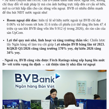
-
Sự kiến chuyển sàn HOSE của BVBank đánh dấu bước ngoặt lớn, không
chỉ thay đổi về mặt pháp lý mà còn ảnh hưởng trực tiếp đến cơ cấu sở hữu,
mở ra cơ hội hấp dẫn cho các dòng vốn ngoại. BVB có nhiều điểm mạnh
để thu hút NĐT nước ngoài như:
Room ngoại dồi dào:
hiện tỷ lệ sở hữu nước ngoài tại BVB chỉ đạt
0.06% và hở room tới hơn 31.6 triệu cổ phiếu (có thể tăng lên hơn 47.4
triệu cp sau khi BVB tăng vốn lên 9.912 tỷ trong 2026), do rào cản của
sàn UpCom.
Lợi thế quy mô nhỏ, linh hoạt và tăng trưởng thần tốc:
Chiến lược
lấy Ngân hàng số làm trụ cột giúp L
ợi nhuận BVB bằng lần từ 2023.
KQKD Q1/2026 cũng tăng trưởng 170% yoy, dự kiến 2026 tăng
34% yoy.
- Ngoài ra, BVB cũng vừa được Fitch Ratings nâng xếp hạng lên mức
B+ với triển vọng ổn định → cải thiện tâm lý nhà đầu tư ngoại