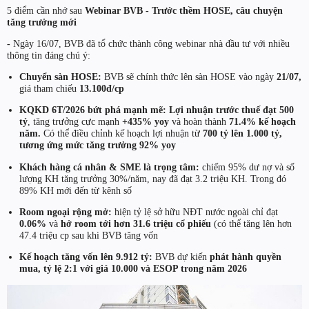
5 điểm cần nhớ sau
Webinar BVB - Trước thềm HOSE, câu chuyện
tăng trưởng mới
-
Ngày 16/07, BVB đã tổ chức thành công webinar nhà đầu tư với nhiều
thông tin đáng chú ý:
Chuyển sàn HOSE:
BVB sẽ chính thức lên sàn HOSE vào ngày
21/07,
giá tham chiếu
13.100đ/cp
KQKD 6T/2026 bứt phá mạnh mẽ:
Lợi nhuận trước thuế đạt 500
tỷ
, tăng trưởng cực mạnh
+435% yoy
và hoàn thành
71.4% kế hoạch
năm.
Có thể điều chỉnh kế hoạch lợi nhuận từ
700 tỷ lên 1.000 tỷ,
tương ứng mức tăng trưởng 92% yoy
Khách hàng cá nhân & SME là trọng tâm:
chiếm 95% dư nợ và số
lượng KH tăng trưởng 30%/năm, nay đã đạt 3.2 triệu KH. Trong đó
89% KH mới đến từ kênh số
Room ngoại rộng mở:
hiện tỷ lệ sở hữu NĐT nước ngoài chỉ đạt
0.06%
và
hở room tới hơn 31.6 triệu cổ phiếu
(có thể tăng lên hơn
47.4 triệu cp sau khi BVB tăng vốn
Kế hoạch tăng vốn lên 9.912 tỷ:
BVB dự kiến
phát hành quyền
mua, tỷ lệ 2:1 với giá 10.000 và ESOP trong năm 2026