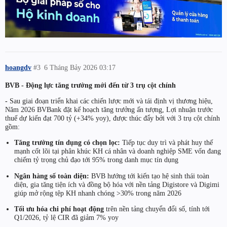
hoangdv
#3
6 Tháng Bảy 2026 03:17
BVB - Động lực tăng trưởng mới đến từ 3 trụ cột chính
-
Sau giai đoạn triển khai các chiến lược mới và tái định vị thương hiệu,
Năm 2026 BVBank đặt kế hoạch tăng trưởng ấn tượng, Lợi nhuận trước
thuế dự kiến đạt 700 tỷ (+34% yoy), được thúc đẩy bởi với 3 trụ cột chính
gồm:
Tăng trưởng tín dụng có chọn lọc:
Tiếp tục duy trì và phát huy thế
mạnh cốt lõi tại phân khúc KH cá nhân và doanh nghiệp SME vốn đang
chiếm tỷ trọng chủ đạo tới 95% trong danh mục tín dụng
Ngân hàng số toàn diện:
BVB hướng tới kiến tạo hệ sinh thái toàn
diện, gia tăng tiện ích và đồng bộ hóa với nền tảng Digistore và Digimi
giúp mở rộng tệp KH nhanh chóng >30% trong năm 2026
Tối ưu hóa chi phí hoạt động
trên nền tảng chuyển đổi số, tính tới
Q1/2026, tỷ lệ CIR đã giảm 7% yoy