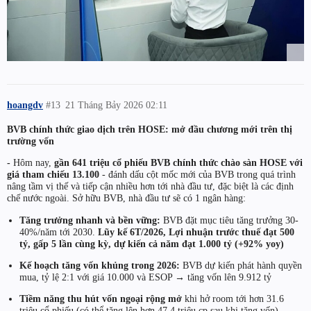
hoangdv
#13
21 Tháng Bảy 2026 02:11
BVB chính thức giao dịch trên HOSE: mở đầu chương mới trên thị
trường vốn
-
Hôm nay,
gần 641 triệu cổ phiếu BVB chính thức chào sàn HOSE với
giá tham chiếu 13.100
- đánh dấu cột mốc mới của BVB trong quá trình
nâng tầm vị thế và tiếp cận nhiều hơn tới nhà đầu tư, đặc biệt là các định
chế nước ngoài. Sở hữu BVB, nhà đầu tư sẽ có 1 ngân hàng:
Tăng trưởng nhanh và bền vững:
BVB đặt mục tiêu tăng trưởng 30-
40%/năm tới 2030.
Lũy kế 6T/2026, Lợi nhuận trước thuế đạt 500
tỷ, gấp 5 lần cùng kỳ, dự kiến cả năm đạt 1.000 tỷ (+92% yoy)
Kế hoạch tăng vốn khủng trong 2026:
BVB dự kiến phát hành quyền
mua, tỷ lệ 2:1 với giá 10.000 và ESOP → tăng vốn lên 9.912 tỷ
Tiềm năng thu hút vốn ngoại rộng mở
khi hở room tới hơn 31.6
triệu cổ phiếu (có thể tăng lên hơn 47.4 triệu cp sau khi tăng vốn)