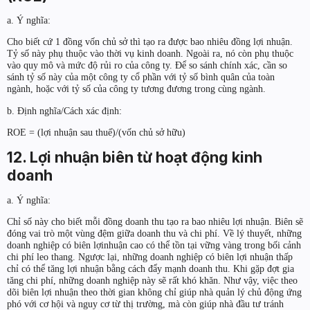
a. Ý nghĩa:
Cho biết cứ 1 đồng vốn chủ sở thì tạo ra được bao nhiêu đồng lợi nhuận.
Tỷ số này phụ thuộc vào thời vụ kinh doanh. Ngoài ra, nó còn phụ thuộc
vào quy mô và mức độ rủi ro của công ty. Để so sánh chính xác, cần so
sánh tỷ số này của một công ty cổ phần với tỷ số bình quân của toàn
ngành, hoặc với tỷ số của công ty tương đương trong cùng ngành.
b. Định nghĩa/Cách xác định:
ROE = (lợi nhuận sau thuế)/(vốn chủ sở hữu)
12. Lợi nhuận biên từ hoạt động kinh
doanh
a. Ý nghĩa:
Chỉ số này cho biết mỗi đồng doanh thu tạo ra bao nhiêu lợi nhuận. Biên sẽ
đóng vai trò một vùng đệm giữa doanh thu và chi phí. Về lý thuyết, những
doanh nghiệp có biên lợinhuận cao có thể tồn tại vững vàng trong bối cảnh
chi phí leo thang. Ngược lại, những doanh nghiệp có biên lợi nhuận thấp
chỉ có thể tăng lợi nhuận bằng cách đẩy mạnh doanh thu. Khi gặp đợt gia
tăng chi phí, những doanh nghiệp này sẽ rất khó khăn. Như vậy, việc theo
dõi biên lợi nhuận theo thời gian không chỉ giúp nhà quản lý chủ động ứng
phó với cơ hội và nguy cơ từ thị trường, mà còn giúp nhà đầu tư tránh