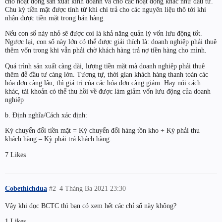
cho hoạt động sản xuất kinh doanh và cho các hoạt động khác như đầu tư.
Chu kỳ tiền mặt được tính từ khi chi trả cho các nguyên liệu thô tới khi
nhận được tiền mặt trong bán hàng.
Nếu con số này nhỏ sẽ được coi là khả năng quản lý vốn lưu động tốt.
Ngược lại, con số này lớn có thể được giải thích là: doanh nghiệp phải thuê
thêm vốn trong khi vẫn phải chờ khách hàng trả nợ tiền hàng cho mình.
Quá trình sản xuất càng dài, lượng tiền mặt mà doanh nghiệp phải thuê
thêm để đầu tư càng lớn. Tương tự, thời gian khách hàng thanh toán các
hóa đơn càng lâu, thì giá trị của các hóa đơn càng giảm. Hay nói cách
khác, tài khoản có thể thu hồi về được làm giảm vốn lưu động của doanh
nghiệp
b. Định nghĩa/Cách xác định:
Kỳ chuyển đổi tiền mặt = Kỳ chuyển đổi hàng tồn kho + Kỳ phải thu
khách hàng – Kỳ phải trả khách hàng.
7 Likes
Cobethichdua
#2
4 Tháng Ba 2021 23:30
Vậy khi đọc BCTC thì bạn có xem hết các chỉ số này không?
1 Likes