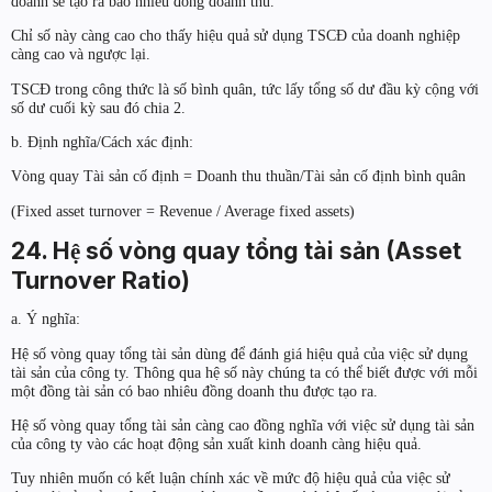
doanh sẽ tạo ra bao nhiêu đồng doanh thu.
Chỉ số này càng cao cho thấy hiệu quả sử dụng TSCĐ của doanh nghiệp
càng cao và ngược lại.
TSCĐ trong công thức là số bình quân, tức lấy tổng số dư đầu kỳ cộng với
số dư cuối kỳ sau đó chia 2.
b. Định nghĩa/Cách xác định:
Vòng quay Tài sản cố định = Doanh thu thuần/Tài sản cố định bình quân
(Fixed asset turnover = Revenue / Average fixed assets)
24. Hệ số vòng quay tổng tài sản (Asset
Turnover Ratio)
a. Ý nghĩa:
Hệ số vòng quay tổng tài sản dùng để đánh giá hiệu quả của việc sử dụng
tài sản của công ty. Thông qua hệ số này chúng ta có thể biết được với mỗi
một đồng tài sản có bao nhiêu đồng doanh thu được tạo ra.
Hệ số vòng quay tổng tài sản càng cao đồng nghĩa với việc sử dụng tài sản
của công ty vào các hoạt động sản xuất kinh doanh càng hiệu quả.
Tuy nhiên muốn có kết luận chính xác về mức độ hiệu quả của việc sử