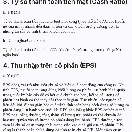
3. Tỷ số thanh toán tiền mặt (Cash Ratio)
a. Ý nghĩa:
Tỷ số thanh toán tiền mặt cho biết một công ty có thể trả được các khoản
nợ của mình nhanh đến đâu, vì tiền và các khoản tương đương tiền là
những tài sản có tính thanh khoản cao nhất.
b. Định nghĩa/Cách xác định:
Tỷ số thanh toán tiền mặt = (Các khoản tiền và tương đương tiền)/(Nợ
ngắn hạn)
4. Thu nhập trên cổ phần (EPS)
a. Ý nghĩa:
EPS đóng vai trò như một chỉ số về hiệu quả hoạt động của công ty. Khi
tính EPS, người ta thường dùng khối lượng cổ phiếu lưu hành bình quân
trong suốt kỳ báo cáo để có kết quả chính xác hơn, bởi vì số lượng cổ
phiếu lưu hành có thể thay đổi theo thời gian. Tuy nhiên, các nguồn dữ
liệu đôi khi sẽ đơn giản hóa quá trình tính toán bằng cách dùng số lượng cổ
phiếu đang lưu hành vào cuối kỳ. EPS pha loãng khác EPS cơ bản ở chỗ
EPS pha loãng thường cộng thêm số lượng trái phiếu có thể chuyển đổi
hay trái quyền vào số lượng cổ phiếu đang lưu hành. EPS thường được
xem là chỉ số quan trọng nhất trong việc xác định giá của cổ phiếu. Đây
cũng là thành phần chính dùng để tính toán chỉ số P/E. Một điểm quan