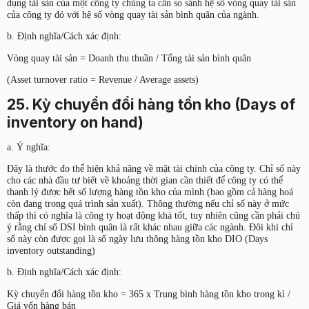
dụng tài sản của một công ty chúng ta cần so sánh hệ số vòng quay tài sản
của công ty đó với hệ số vòng quay tài sản bình quân của ngành.
b. Định nghĩa/Cách xác định:
Vòng quay tài sản = Doanh thu thuần / Tổng tài sản bình quân
(Asset turnover ratio = Revenue / Average assets)
25. Kỳ chuyển đổi hàng tồn kho (Days of
inventory on hand)
a. Ý nghĩa:
Đây là thước đo thể hiện khả năng về mặt tài chính của công ty. Chỉ số này
cho các nhà đầu tư biết về khoảng thời gian cần thiết để công ty có thể
thanh lý được hết số lượng hàng tồn kho của mình (bao gồm cả hàng hoá
còn đang trong quá trình sản xuất). Thông thường nếu chỉ số này ở mức
thấp thì có nghĩa là công ty hoạt động khá tốt, tuy nhiên cũng cần phải chú
ý rằng chỉ số DSI bình quân là rất khác nhau giữa các ngành. Đôi khi chỉ
số này còn được gọi là số ngày lưu thông hàng tồn kho DIO (Days
inventory outstanding)
b. Định nghĩa/Cách xác định:
Kỳ chuyển đổi hàng tồn kho = 365 x Trung bình hàng tồn kho trong kì /
Giá vốn hàng bán