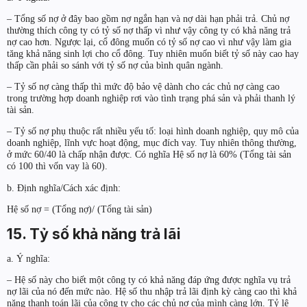
– Tổng số nợ ở đây bao gồm nợ ngắn hạn và nợ dài hạn phải trả. Chủ nợ
thường thích công ty có tỷ số nợ thấp vì như vậy công ty có khả năng trả
nợ cao hơn. Ngược lại, cổ đông muốn có tỷ số nợ cao vì như vậy làm gia
tăng khả năng sinh lợi cho cổ đông. Tuy nhiên muốn biết tỷ số này cao hay
thấp cần phải so sánh với tỷ số nợ của bình quân ngành.
– Tỷ số nợ càng thấp thì mức độ bảo vệ dành cho các chủ nợ càng cao
trong trường hợp doanh nghiệp rơi vào tình trạng phá sản và phải thanh lý
tài sản.
– Tỷ số nợ phụ thuộc rất nhiều yếu tố: loại hình doanh nghiệp, quy mô của
doanh nghiệp, lĩnh vực hoạt động, mục đích vay. Tuy nhiên thông thường,
ở mức 60/40 là chấp nhận được. Có nghĩa Hệ số nợ là 60% (Tổng tài sản
có 100 thì vốn vay là 60).
b. Định nghĩa/Cách xác định:
Hệ số nợ = (Tổng nợ)/ (Tổng tài sản)
15. Tỷ số khả năng trả lãi
a. Ý nghĩa:
– Hệ số này cho biết một công ty có khả năng đáp ứng được nghĩa vụ trả
nợ lãi của nó đến mức nào. Hệ số thu nhập trả lãi định kỳ càng cao thì khả
năng thanh toán lãi của công ty cho các chủ nợ của mình càng lớn. Tỷ lệ