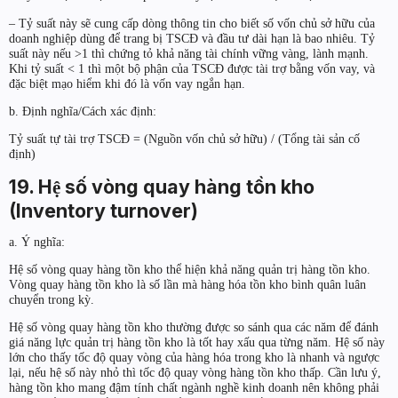
– Tỷ suất này sẽ cung cấp dòng thông tin cho biết số vốn chủ sở hữu của
doanh nghiệp dùng để trang bị TSCĐ và đầu tư dài hạn là bao nhiêu. Tỷ
suất này nếu >1 thì chứng tỏ khả năng tài chính vững vàng, lành mạnh.
Khi tỷ suất < 1 thì một bộ phận của TSCĐ được tài trợ bằng vốn vay, và
đặc biệt mạo hiểm khi đó là vốn vay ngắn hạn.
b. Định nghĩa/Cách xác định:
Tỷ suất tự tài trợ TSCĐ = (Nguồn vốn chủ sở hữu) / (Tổng tài sản cố
định)
19. Hệ số vòng quay hàng tồn kho
(Inventory turnover)
a. Ý nghĩa:
Hệ số vòng quay hàng tồn kho thể hiện khả năng quản trị hàng tồn kho.
Vòng quay hàng tồn kho là số lần mà hàng hóa tồn kho bình quân luân
chuyển trong kỳ.
Hệ số vòng quay hàng tồn kho thường được so sánh qua các năm để đánh
giá năng lực quản trị hàng tồn kho là tốt hay xấu qua từng năm. Hệ số này
lớn cho thấy tốc độ quay vòng của hàng hóa trong kho là nhanh và ngược
lại, nếu hệ số này nhỏ thì tốc độ quay vòng hàng tồn kho thấp. Cần lưu ý,
hàng tồn kho mang đậm tính chất ngành nghề kinh doanh nên không phải