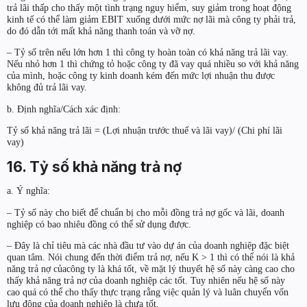
trả lãi thấp cho thấy một tình trạng nguy hiểm, suy giảm trong hoạt động
kinh tế có thể làm giảm EBIT xuống dưới mức nợ lãi mà công ty phải trả,
do đó dẫn tới mất khả năng thanh toán và vỡ nợ.
– Tỷ số trên nếu lớn hơn 1 thì công ty hoàn toàn có khả năng trả lãi vay.
Nếu nhỏ hơn 1 thì chứng tỏ hoặc công ty đã vay quá nhiều so với khả năng
của mình, hoặc công ty kinh doanh kém đến mức lợi nhuận thu được
không đủ trả lãi vay.
b. Định nghĩa/Cách xác định:
Tỷ số khả năng trả lãi = (Lợi nhuận trước thuế và lãi vay)/ (Chi phí lãi
vay)
16. Tỷ số khả năng trả nợ
a. Ý nghĩa:
– Tỷ số này cho biết để chuẩn bị cho mỗi đồng trả nợ gốc và lãi, doanh
nghiệp có bao nhiêu đồng có thể sử dụng được.
– Đây là chỉ tiêu mà các nhà đầu tư vào dự án của doanh nghiệp đặc biệt
quan tâm. Nói chung đến thời điểm trả nợ, nếu K > 1 thì có thể nói là khả
năng trả nợ củacông ty là khá tốt, về mặt lý thuyết hệ số này càng cao cho
thấy khả năng trả nợ của doanh nghiệp các tốt. Tuy nhiên nếu hệ số này
cao quá có thể cho thấy thực trạng rằng việc quản lý và luân chuyển vốn
lưu động của doanh nghiệp là chưa tốt.