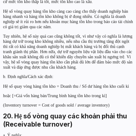
cứ mức tồn kho thấp là tốt, mức tồn kho cao là xấu.
Hệ số vòng quay hàng tồn kho càng cao càng cho thấy doanh nghiệp bán
hàng nhanh và hàng tồn kho không bị ứ đọng nhiều. Có nghĩa là doanh
nghiệp sẽ ít rủi ro hơn nếu khoản mục hàng tồn kho trong báo cáo tài chính
có giá trị giảm qua các năm.
Tuy nhiên, hệ số này quá cao cũng không tốt, vì như vậy có nghĩa là lượng
hàng dự trữ trong kho không nhiều, nếu nhu cầu thị trường tăng đột ngột
thì rất có khả năng doanh nghiệp bị mất khách hàng và bị đối thủ cạnh
tranh giành thị phần. Hơn nữa, dự trữ nguyên liệu vật liệu đầu vào cho các
khâu sản xuất không đủ có thể khiến dây chuyền sản xuất bị ngưng trệ. Vì
vậy, hệ số vòng quay hàng tồn kho cần phải đủ lớn để đảm bảo mức độ sản
xuất và đáp ứng được nhu cầu khách hàng.
b. Định nghĩa/Cách xác định:
Hệ số quay vòng hàng tồn kho = Doanh thu / Số dư hàng tồn kho cuối kì
hoặc [=Giá vốn hàng bán/Trung bình hàng tồn kho trong kì]
(Inventory turnover = Cost of goods sold / average inventory)
20. Hệ số vòng quay các khoản phải thu
(Receivable turnover)
a. Ý nghĩa: