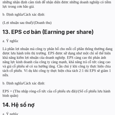
những nhận định cảm tính để nhận diện được những doanh nghiệp có tiềm
lực trong cơn bão giá.
b. Định nghĩa/Cách xác định:
(Lợi nhuận sau thuế)/(Doanh thu)
13. EPS cơ bản (Earning per share)
a. Ý nghĩa:
Là phần lợi nhuận mà công ty phân bổ cho mỗi cổ phần thông thường đang
được lưu hành trên thị trường. EPS được sử dụng như một chỉ số thể hiện
khả năng kiếm lợi nhuận của doanh nghiệp. EPS càng cao thì phản ánh
năng lực kinh doanh của công ty càng mạnh, khả năng trả cổ tức càng cao
và giá cổ phiêu sẽ có xu hướng tăng. Cần chú ý khi công ty thực hiện chia
tách cổ phiếu. Ví dụ khi công ty thực hiện chia tách 2:1 thì EPS sẽ giảm 1
nửa.
b. Định nghĩa/Cách xác định:
EPS = (Thu nhập ròng-cổ tức của cổ phiếu ưu đãi)/(Số cổ phiếu lưu hành
bình quân)
14. Hệ số nợ
a. Ý nghĩa: