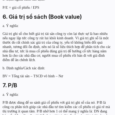
P/E = giá cổ phiếu / EPS
6. Giá trị sổ sách (Book value)
a. Ý nghĩa:
Giá trị ghi sổ cho biết giá trị tài sản công ty còn lại thực sự là bao nhiêu
nếu ngay lập tức công ty rút lui khỏi kinh doanh. Vì giá trị ghi sổ là một
thước đo rất chính xác giá trị của công ty, yếu tố không biến đổi quá
nhanh, tương đối ổn định, nên nó là số liệu thích hợp để phân tích cho các
nhà đầu tư, tức là mua cổ phiếu đúng giá trị để hưởng cổ tức hàng năm
hơn là cho các nhà đầu cơ, người mua cổ phiếu rồi bán đi với giá đỉnh
điểm để ăn chênh lệch.
b. Định nghĩa/Cách xác định:
BV = Tổng tài sản – TSCĐ vô hình – Nợ
7. P/B
a. Ý nghĩa:
P/B được dùng để so sánh giá cổ phiếu với giá trị ghi sổ của nó. P/B là
công cụ phân tích giúp các nhà đầu tư tìm kiếm các cổ phiếu có giá rẻ mà
thị trường ít quan tâm. P/B nhở hơn 1 có thể mang ý nghĩa là: DN đang