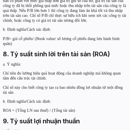
bán cổ phần với mức giá thấp hơn giá trị ghi số của nó; giá trị tài sản của
công ty đã bị thổi phồng quá mức hoặc thu nhập trên tài sản của công ty là
quá thấp. Nếu P/B lớn hơn 1 thì công ty đang làm ăn khá tốt và thu nhập
trên tài sản cao. Chỉ số P/B chỉ thực sự hữu ích khi xem xét các công ty tài
chính, hoặc công ty có giá trị tài sản tương đối lớn.
b. Định nghĩa/Cách xác định:
P/B= giá cổ phiếu/ (Book value/ số lượng cổ phiếu đang lưu hành bình
quân)
8. Tỷ suất sinh lời trên tài sản (ROA)
a. Ý nghĩa:
Chỉ tiêu đo lường hiệu quả hoạt động của doanh nghiệp mà không quan
tâm đến cấu trúc tài chính.
Chỉ số này cho biết công ty tạo ra bao nhiêu đồng lợi nhuận từ một đồng
tài sản.
b. Định nghĩa/Cách xác định:
ROA = (Tổng LN sau thuế) / (Tổng tài sản)
9. Tỷ suất lợi nhuận thuần