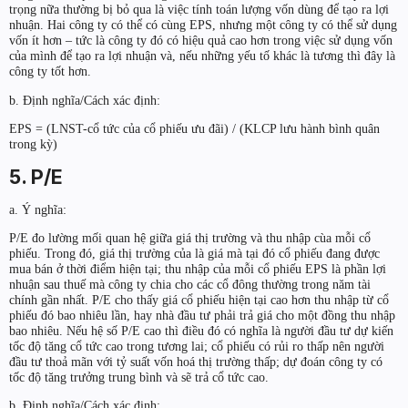
trọng nữa thường bị bỏ qua là việc tính toán lượng vốn dùng để tạo ra lợi
nhuận. Hai công ty có thể có cùng EPS, nhưng một công ty có thể sử dụng
vốn ít hơn – tức là công ty đó có hiệu quả cao hơn trong việc sử dụng vốn
của mình để tạo ra lợi nhuận và, nếu những yếu tố khác là tương thì đây là
công ty tốt hơn.
b. Định nghĩa/Cách xác định:
EPS = (LNST-cổ tức của cổ phiếu ưu đãi) / (KLCP lưu hành bình quân
trong kỳ)
5. P/E
a. Ý nghĩa:
P/E đo lường mối quan hệ giữa giá thị trường và thu nhập cùa mỗi cổ
phiếu. Trong đó, giá thị trường của là giá mà tại đó cổ phiếu đang được
mua bán ở thời điểm hiện tại; thu nhập của mỗi cổ phiếu EPS là phần lợi
nhuận sau thuế mà công ty chia cho các cổ đông thường trong năm tài
chính gần nhất. P/E cho thấy giá cổ phiếu hiện tại cao hơn thu nhập từ cổ
phiếu đó bao nhiêu lần, hay nhà đầu tư phải trả giá cho một đồng thu nhập
bao nhiêu. Nếu hệ số P/E cao thì điều đó có nghĩa là người đầu tư dự kiến
tốc độ tăng cổ tức cao trong tương lai; cổ phiếu có rủi ro thấp nên người
đầu tư thoả mãn với tỷ suất vốn hoá thị trường thấp; dự đoán công ty có
tốc độ tăng trưởng trung bình và sẽ trả cổ tức cao.
b. Định nghĩa/Cách xác định: