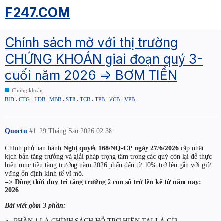
F247.COM
Chính sách mở với thị trường
CHỨNG KHOÁN giai đoạn quý 3-
cuối năm 2026 => BƠM TIỀN
Chứng khoán
,
,
,
,
,
,
,
,
BID
CTG
HDB
MBB
STB
TCB
TPB
VCB
VPB
Quoctu
#1
29 Tháng Sáu 2026 02:38
Chính phủ ban hành
Nghị quyết 168/NQ-CP ngày 27/6/2026
cập nhật
kịch bản tăng trưởng và giải pháp trọng tâm trong các quý còn lại để thực
hiện mục tiêu tăng trưởng năm 2026 phấn đấu từ 10% trở lên gắn với giữ
vững ổn định kinh tế vĩ mô.
=> Đồng thời duy trì tăng trưởng 2 con số trở lên kể từ năm nay:
2026
Bài viết gồm 3 phần:
PHẦN 1 LÀ CHÍNH SÁCH HỖ TRỢ HIỆN TẠI LÀ GÌ?