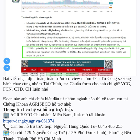
Bài viết nhận định tuần, tuần trước có view nhóm Đầu Tư Công sẽ song
hành chạy cùng nhóm Tài Chính, => Chuẩn form cho anh chị giữ VCG,
FCN, CTD, CII luôn nhé
Đoạn này anh chị chưa biết đầu tư nhóm ngành nào thì về team em tại
Chứng Khoán AGRISECO hỗ trợ nhé:
Thông tin liên hệ và hỗ trợ trực tiếp:
AGRISECO Chi nhánh Miền Nam, link mở tài khoản:
https://dangky.agr.vn/031374
Cán bộ hỗ trợ trực tiếp: Nguyễn Hùng Quốc Tú- 0845 485 253
Địa chỉ: 179 Nguyễn Công Trứ (2-2A Phó Đức Chính), Phường Bến
Thành, Thành Phố Hồ Chí Minh