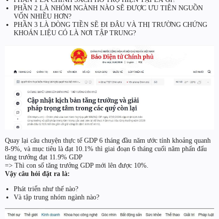
PHẦN 2 LÀ NHÓM NGÀNH NÀO SẼ ĐƯỢC ƯU TIÊN NGUỒN
VỐN NHIỀU HƠN?
PHẦN 3 LÀ DÒNG TIỀN SẼ ĐI ĐÂU VÀ THỊ TRƯỜNG CHỨNG
KHOÁN LIỆU CÓ LÀ NƠI TẬP TRUNG?
Quay lại câu chuyện thực tế GDP 6 tháng đầu năm ước tính khoảng quanh
8-9%, và mục tiêu là đạt 10.1% thì giai đoạn 6 tháng cuối năm phấn đấu
tăng trưởng đạt 11.9% GDP
=> Thì con số tăng trưởng GDP mới lên được 10%.
Vậy câu hỏi đặt ra là:
Phát triển như thế nào?
Và tập trung nhóm ngành nào?