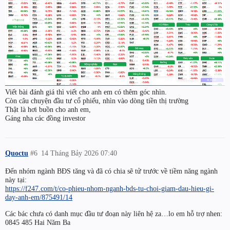
Viết bài đánh giá thì viết cho anh em có thêm góc nhìn.
Còn câu chuyện đầu tư cổ phiếu, nhìn vào dòng tiền thị trường
Thật là hơi buồn cho anh em,
Gáng nha các đồng investor
Quoctu
#6
14 Tháng Bảy 2026 07:40
Đến nhóm ngành BĐS tăng và đã có chia sẽ tử trước về tiềm năng ngành
này tại:
https://f247.com/t/co-phieu-nhom-nganh-bds-tu-choi-giam-dau-hieu-gi-
day-anh-em/875491/14
Các bác chưa có danh mục đầu tư đoạn này liên hệ za…lo em hỗ trợ nhen:
0845 485 Hai Năm Ba