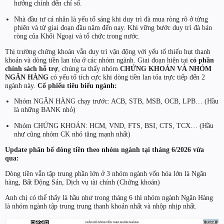
hưởng chính đến chỉ số.
Nhà đầu tư cá nhân là yếu tố sáng khi duy trì đà mua ròng rõ ở từng
phiên và từ giai đoạn đầu năm đến nay. Khi vững bước duy trì đà bán
ròng của Khối Ngoại và tổ chức trong nước.
Thị trường chứng khoán vẫn duy trì vận động với yếu tố thiếu hụt thanh
khoản và dòng tiền lan tỏa ở các nhóm ngành. Giai đoạn hiện tại
có phần
chính sách hỗ trợ
, chúng ta thấy nhóm
CHỨNG KHOÁN VÀ NHÓM
NGÂN HÀNG
có yếu tố tích cực khi dòng tiền lan tỏa trực tiếp đến 2
ngành này.
Cổ phiếu tiêu biểu ngành:
Nhóm NGÂN HÀNG chạy trước: ACB, STB, MSB, OCB, LPB… (Hầu
là những BANK nhỏ)
Nhóm CHỨNG KHOÁN: HCM, VND, FTS, BSI, CTS, TCX… (Hầu
như cũng nhóm CK nhỏ tăng mạnh nhất)
Update phân bổ dòng tiền theo nhóm ngành tại tháng 6/2026 vừa
qua:
Dòng tiền vẫn tập trung phần lớn ở 3 nhóm ngành vốn hóa lớn là Ngân
hàng, Bất Động Sản, Dịch vụ tài chính (Chứng khoán)
Anh chị có thể thấy là hầu như trong tháng 6 thì nhóm ngành Ngân Hàng
là nhóm ngành tập trung trung thanh khoản nhất và nhộp nhịp nhất.