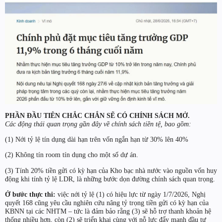
PHẦN ĐẦU TIÊN CHẮC CHẮN SẼ CÓ CHÍNH SÁCH MỞ.
Các động thái quan trọng gần đây về chính sách tiền tệ, bao gồm:
(1) Nới tỷ lệ tín dụng dài hạn trên vốn ngắn hạn từ 30% lên 40%
(2) Không tín room tín dụng cho một số dự án.
(3) Tính 20% tiền gửi có kỳ hạn của Kho bạc nhà nước vào nguồn vốn huy
động khi tính tỷ lệ LDR, là những bước dọn đường chính sách quan trọng.
Ở bước thực thi:
việc nới tỷ lệ (1) có hiệu lực từ ngày 1/7/2026, Nghị
quyết 168 cũng yêu cầu nghiên cứu nâng tỷ trọng tiền gửi có kỳ hạn của
KBNN tại các NHTM – tức là đảm bảo rằng (3) sẽ hỗ trợ thanh khoản hệ
thống nhiều hơn, còn (2) sẽ triển khai cùng với nỗ lực đẩy mạnh đầu tư