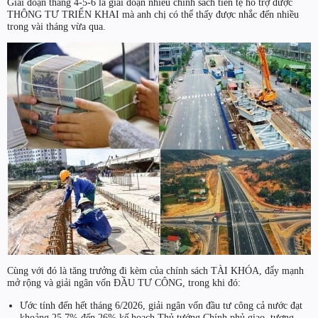
Giai đoạn tháng 4-5-6 là giai đoạn nhiều chính sách tiền tệ hỗ trợ được
THÔNG TƯ TRIỂN KHAI mà anh chị có thể thấy được nhắc đến nhiều
trong vài tháng vừa qua.
Cùng với đó là tăng trưởng đi kèm của chính sách TÀI KHÓA, đẩy mạnh
mở rộng và giải ngân vốn ĐẦU TƯ CÔNG, trong khi đó:
Ước tính đến hết tháng 6/2026, giải ngân vốn đầu tư công cả nước đạt
khoảng 25,7% đến 26% kế hoạch Thủ tướng Chính phủ giao, tương