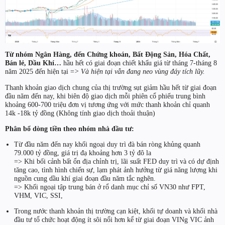
Từ nhóm Ngân Hàng, đến Chứng khoán, Bất Động Sản, Hóa Chất,
Bán lẻ, Dầu Khí…
hầu hết có giai đoạn chiết khấu giá từ tháng 7-tháng 8
năm 2025 đến hiện tại =
> Và hiện tại vẫn đang neo vùng đáy tích lũy.
Thanh khoản giao dịch chung của thị trường sụt giảm hầu hết từ giai đoạn
đầu năm đến nay, khi biên độ giao dịch mỗi phiên cổ phiếu trung bình
khoảng 600-700 triệu đơn vị tương ứng với mức thanh khoản chỉ quanh
14k -18k tỷ đồng (Không tính giao dịch thoải thuận)
Phân bổ dòng tiền theo nhóm nhà đầu tư:
Từ đầu năm đến nay khối ngoại duy trì đà bán ròng khủng quanh
79.000 tỷ đồng, giá trị đạ khoảng hơn 3 tỷ đô la
=> Khi bối cảnh bất ổn địa chỉnh trị, lãi suất FED duy trì và có dự định
tăng cao, tình hình chiến sự, lạm phát ảnh hưởng từ giá năng lượng khi
nguồn cung dầu khí giai đoạn đầu năm tắc nghẽn.
=> Khối ngoại tập trung bán ở rổ danh mục chỉ số VN30 như FPT,
VHM, VIC, SSI,
Trong nước thanh khoản thị trường cạn kiệt, khối tự doanh và khối nhà
đầu tư tổ chức hoạt động ít sôi nổi hơn kể từ giai đoạn VINg VIC ảnh