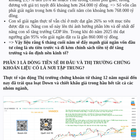
đương với giá trị tuyệt đối khoảng hơn 264.000 tỷ đồng. => Số vốn cần
phải giải ngân trong hơn 6 tháng cuối năm còn khoảng hơn 768.000 tỷ
đồng.
Con số giải ngân thực tế vẫn chỉ ở mức đạt gần 26% so với mục tiêu
được đặt ra. Nâng con số này lên thì ảnh hưởng phần lớn và dễ nhất để
nâng con số tăng trưởng GDP lên. Trong khi đó năm 2025 thì đạt
ngưỡng gần 95% vốn giải ngân đặt ra là gần 860.000 tỷ đồng.
=
> Vậy liệu rằng 6 tháng cuối năm sẽ đẩy mạnh giải ngân vốn đầu
tư công là ưu tiên trước và đi kèm chính sách tiền tệ để tăng
trưởng và ổn định nền kinh tế?
PHẦN 3 LÀ DÒNG TIỀN SẼ ĐI ĐÂU VÀ THỊ TRƯỜNG CHỨNG
KHOÁN LIỆU CÓ LÀ NƠI TẬP TRUNG?
Thực tế vận động Thị trường chứng khoán từ tháng 12 năm ngoái đến
nay đã trải qua loạt Down và chiết khấu giá trong hầu hết tất cả các
nhóm ngành,