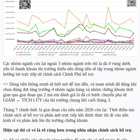
Các nhóm ngành còn lại ngoài 3 nhóm ngành trên thì là đà ở vùng dưới,
yếu tố thanh khoản thị trường thiếu nên dòng tiền sẽ tập trung nhóm ngành
hưởng lợi trực tiếp từ chính sách Chính Phủ hỗ trợ.
=> Dòng tiền thông minh sẽ biết nơi để tìm đến, và team mình đã đúng khi
chọn đúng đợt tăng trưởng ở nhóm ngân hàng và nhóm chứng khoán thời
gian qua giai đoạn quí 2 mà em đánh giá là đã có bước chuyển pha từ
GIẢM → TÍCH LŨY của thị trường chung hồi cuối tháng 3.
Tháng 7 chính thức là giai đoạn của nữa năm 2026 còn lại. Thời điểm mà
chính sách sẽ hỗ trợ và phản ánh trực tiếp khi được thực thi đi vào nền
kinh tế và phản ảnh lên thị trường chứng khoán.
Hiện tại thì có vẻ là rõ ràng hơn trong nhìn nhận chính sách hỗ trợ.
=> Sẽ có nhiều câu chuyện tăng trưởng để anh chị có thể tự tin đi vốn