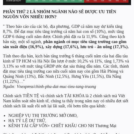
PHẦN THỨ 2 LÀ NHÓM NGÀNH NÀO SẼ ĐƯỢC ƯU TIÊN
NGUỒN VỐN NHIỀU HƠN?
" Theo báo cáo của các bộ, địa phương, GDP cả năm nay dự kiến tăng
8,7%. Để đạt mục tiêu tăng trưởng cả năm hai con số (10%), mức tăng
GDP 6 tháng cuối năm được Chính phủ đặt ra là 11,9%. Cũng theo kịch
bản này, một số ngành,
phân ngành có mục tiêu tăng trưởng cao gồm
sản xuất điện (16,9%), xây dựng (17,6%), lưu trú - ăn uống (17,3%).
Tính theo địa bàn, kịch bản tăng trưởng 6 tháng cuối năm của hai đầu tàu
kinh tế TP HCM và Hà Nội lần lượt ở mức 10,2% và 11%, tăng 1,73% và
3,13% so với mức tăng GRDP ước đạt sáu tháng đầu năm. Các tỉnh, thành
đặt mục tiêu tăng trưởng cao nửa cuối năm nay còn gồm Hải Phòng và
Quảng Ninh (13%), Bắc Ninh (12,5%), Hưng Yên (11,5%), Đà Nẵng
(11,22%)…"
Nguồn: Vnexpress/chinh-phu-dat-muc-tieu-tang-truong
Chính sách TIỀN TỆ và chính sách TÀI KHÓA là 2 chính sách mà Việt
Nam kiểm soát nền kinh tế, chúng ta thấy trong năm nay có nhiều đợt siết
chính sách lãi suất rồi nới lại lãi suất, rồi bơm tiền qua kênh:
NGHIỆP VỤ THỊ TRƯỜNG MỞ OMO,
HẠ TỶ LỆ DỰ TRỮ,
KÊNH TÁI CẤP VỐN+ CHIẾT KHẤU CHO NH Thương Mại