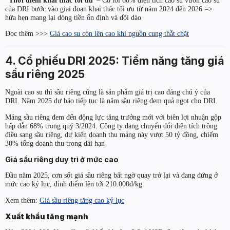
“Thời điểm khai thác tối ưu”
– Có tới 60% diện tích cao su vườn cao su
của DRI bước vào giai đoạn khai thác tối ưu từ năm 2024 đến 2026 =>
hứa hẹn mang lại dòng tiền ổn định và dồi dào
Đọc thêm >>>
Giá cao su còn lên cao khi nguồn cung thắt chặt
4. Cổ phiếu DRI 2025: Tiềm năng tăng giá
sầu riêng 2025
Ngoài cao su thì sầu riêng cũng là sản phẩm giá trị cao đáng chú ý của
DRI. Năm 2025 dự báo tiếp tục là năm sầu riêng đem quả ngọt cho DRI.
Mảng sầu riêng đem đến động lực tăng trưởng mới với biên lợi nhuận gộp
hấp dẫn 68% trong quý 3/2024. Công ty đang chuyển đổi diện tích trồng
điều sang sầu riêng, dự kiến doanh thu mảng này vượt 50 tỷ đồng, chiếm
30% tổng doanh thu trong dài hạn
Giá sầu riêng duy trì ở mức cao
Đầu năm 2025, cơn sốt giá sầu riêng bất ngờ quay trở lại và đang đứng ở
mức cao kỷ lục, đỉnh điểm lên tới 210.000đ/kg.
Xem thêm:
Giá sầu riêng tăng cao kỷ lục
Xuất khẩu tăng mạnh