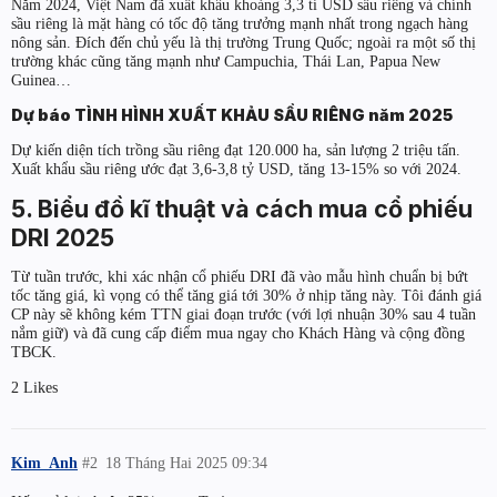
Năm 2024, Việt Nam đã xuất khẩu khoảng 3,3 tỉ USD sầu riêng và chính
sầu riêng là mặt hàng có tốc độ tăng trưởng mạnh nhất trong ngạch hàng
nông sản. Đích đến chủ yếu là thị trường Trung Quốc; ngoài ra một số thị
trường khác cũng tăng mạnh như Campuchia, Thái Lan, Papua New
Guinea…
Dự báo TÌNH HÌNH XUẤT KHẢU SẦU RIÊNG năm 2025
Dự kiến diện tích trồng sầu riêng đạt 120.000 ha, sản lượng 2 triệu tấn.
Xuất khẩu sầu riêng ước đạt 3,6-3,8 tỷ USD, tăng 13-15% so với 2024.
5. Biểu đồ kĩ thuật và cách mua cổ phiếu
DRI 2025
Từ tuần trước, khi xác nhận cổ phiếu DRI đã vào mẫu hình chuẩn bị bứt
tốc tăng giá, kì vọng có thể tăng giá tới 30% ở nhịp tăng này. Tôi đánh giá
CP này sẽ không kém TTN giai đoạn trước (với lợi nhuận 30% sau 4 tuần
nắm giữ) và đã cung cấp điểm mua ngay cho Khách Hàng và cộng đồng
TBCK.
2 Likes
Kim_Anh
#2
18 Tháng Hai 2025 09:34