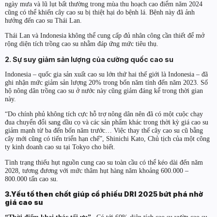
ngày mưa và lũ lụt bất thường trong mùa thu hoạch cao điểm năm 2024
cũng có thể khiến cây cao su bị thiệt hại do bệnh lá. Bệnh này đã ảnh
hưởng đến cao su Thái Lan.
Thái Lan và Indonesia không thể cung cấp đủ nhân công cần thiết để mở
rộng diện tích trồng cao su nhằm đáp ứng mức tiêu thụ.
2. Sự suy giảm sản lượng của cường quốc cao su
Indonesia – quốc gia sản xuất cao su lớn thứ hai thế giới là Indonesia – đã
ghi nhận mức giảm sản lượng 20% trong bốn năm tính đến năm 2023. Số
hộ nông dân trồng cao su ở nước này cũng giảm đáng kể trong thời gian
này.
“Do chính phủ không tích cực hỗ trợ nông dân nên đã có một cuộc chạy
đua chuyển đổi sang dầu cọ và các sản phẩm khác trong thời kỳ giá cao su
giảm mạnh từ ba đến bốn năm trước… Việc thay thế cây cao su cũ bằng
cây mới cũng có tiến triển hạn chế”, Shinichi Kato, Chủ tịch của một công
ty kinh doanh cao su tại Tokyo cho biết.
Tình trạng thiếu hụt nguồn cung cao su toàn cầu có thể kéo dài đến năm
2028, tương đương với mức thâm hụt hàng năm khoảng 600.000 –
800.000 tấn cao su.
3.Yếu tố then chốt giúp cổ phiếu DRI 2025 bứt phá nhờ
giá cao su