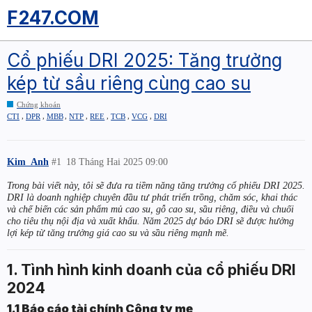
F247.COM
Cổ phiếu DRI 2025: Tăng trưởng
kép từ sầu riêng cùng cao su
Chứng khoán
,
,
,
,
,
,
,
CTI
DPR
MBB
NTP
REE
TCB
VCG
DRI
Kim_Anh
#1
18 Tháng Hai 2025 09:00
Trong bài viết này, tôi sẽ đưa ra tiềm năng tăng trưởng cổ phiếu DRI 2025.
DRI là doanh nghiệp chuyên đầu tư phát triển trồng, chăm sóc, khai thác
và chế biến các sản phẩm mủ cao su, gỗ cao su, sầu riêng, điều và chuối
cho tiêu thụ nội địa và xuất khẩu. Năm 2025 dự báo DRI sẽ được hưởng
lợi kép từ tăng trưởng giá cao su và sầu riêng mạnh mẽ.
1. Tình hình kinh doanh của cổ phiếu DRI
2024
1.1 Báo cáo tài chính Công ty mẹ