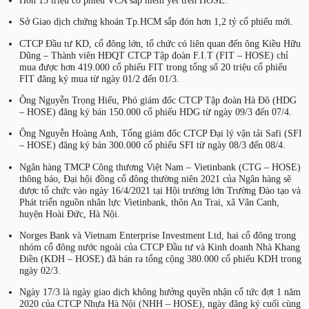
Hơn 15 triệu cổ phiếu VCA sắp niêm yết trên HOSE.
Sở Giao dịch chứng khoán Tp.HCM sắp đón hơn 1,2 tỷ cổ phiếu mới.
CTCP Đầu tư KD, cổ đông lớn, tổ chức có liên quan đến ông Kiều Hữu
Dũng – Thành viên HĐQT CTCP Tập đoàn F.I.T (FIT – HOSE) chỉ
mua được hơn 419.000 cổ phiếu FIT trong tổng số 20 triệu cổ phiếu
FIT đăng ký mua từ ngày 01/2 đến 01/3.
Ông Nguyễn Trọng Hiếu, Phó giám đốc CTCP Tập đoàn Hà Đô (HDG
– HOSE) đăng ký bán 150.000 cổ phiếu HDG từ ngày 09/3 đến 07/4.
Ông Nguyễn Hoàng Anh, Tổng giám đốc CTCP Đại lý vận tải Safi (SFI
– HOSE) đăng ký bán 300.000 cổ phiếu SFI từ ngày 08/3 đến 08/4.
Ngân hàng TMCP Công thương Việt Nam – Vietinbank (CTG – HOSE)
thông báo, Đại hội đồng cổ đông thường niên 2021 của Ngân hàng sẽ
được tổ chức vào ngày 16/4/2021 tại Hội trường lớn Trường Đào tạo và
Phát triển nguồn nhân lực Vietinbank, thôn An Trai, xã Vân Canh,
huyện Hoài Đức, Hà Nội.
Norges Bank và Vietnam Enterprise Investment Ltd, hai cổ đông trong
nhóm cổ đông nước ngoài của CTCP Đầu tư và Kinh doanh Nhà Khang
Điền (KDH – HOSE) đã bán ra tổng cộng 380.000 cổ phiếu KDH trong
ngày 02/3.
Ngày 17/3 là ngày giao dịch không hưởng quyền nhận cổ tức đợt 1 năm
2020 của CTCP Nhựa Hà Nội (NHH – HOSE), ngày đăng ký cuối cùng