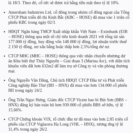
là 18/3. Theo đó, cổ tức sẽ được trả bằng tiền mặt theo tỷ lệ 10%.
Amersham Industries Ltd, cổ đông trong nhóm cổ đông ngoại của Tổng
CTCP Phát triển đô thị Kinh Bắc (KBC – HOSE) đã mua vào 1 triệu cổ
phiếu KBC trong ngày 02/3.
HĐQT Ngân hàng TMCP Xuất nhập khẩu Việt Nam – Eximbank (EIB
– HOSE) thông qua một số chỉ tiêu kinh doanh 2021 với tổng tài sản
177.000 tỷ đồng, huy động vốn 148.000 tỷ đồng, lợi nhuận trước thuế
2.150 tỷ đồng, nợ xấu bằng hoặc thấp hơn 2,5%/tổng dư nợ.
CTCP MHC (MHC – HOSE) thông qua việc nhận chuyển nhượng dự
án Khu biệt thự Thủy Nguyên – Giai đoạn 3 (Marina Arc), với diện tích
khuôn viên đất hơn 632m2 để làm trụ sở Công ty và văn phòng thương
mại.
Ông Nguyễn Văn Dũng, Chủ tịch HĐQT CTCP Đầu tư và Phát triển
Công nghiệp Bảo Thư (BII – HNX) đã mua vào hơn 134.000 cổ phiếu
BII trong ngày 24/2.
Ông Trần Ngọc Hưng, Giám đốc CTCP Vicem bao bì Bút Sơn (BBS –
HNX) đăng ký bán toàn bộ hơn 939.000 cổ phiếu BBS sở hữu, tỷ lệ
15,66%.
CTCP Chứng khoán VIX, tổ chức đầu tư đã mua vào hơn 2,85 triệu cổ
phiếu của CTCP Viglacera Hạ Long (VHL – HNX), tương ứng tỷ lệ
11,4% trong ngày 26/2.