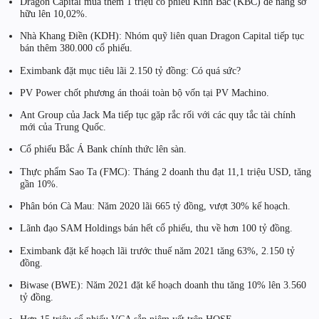
Dragon Capital mua thêm 1 triệu cổ phiếu Kinh Bắc (KBC) để nâng sở
hữu lên 10,02%.
Nhà Khang Điền (KDH): Nhóm quỹ liên quan Dragon Capital tiếp tục
bán thêm 380.000 cổ phiếu.
Eximbank đặt mục tiêu lãi 2.150 tỷ đồng: Có quá sức?
PV Power chốt phương án thoái toàn bộ vốn tại PV Machino.
Ant Group của Jack Ma tiếp tục gặp rắc rối với các quy tắc tài chính
mới của Trung Quốc.
Cổ phiếu Bắc Á Bank chính thức lên sàn.
Thực phẩm Sao Ta (FMC): Tháng 2 doanh thu đạt 11,1 triệu USD, tăng
gần 10%.
Phân bón Cà Mau: Năm 2020 lãi 665 tỷ đồng, vượt 30% kế hoạch.
Lãnh đạo SAM Holdings bán hết cổ phiếu, thu về hơn 100 tỷ đồng.
Eximbank đặt kế hoạch lãi trước thuế năm 2021 tăng 63%, 2.150 tỷ
đồng.
Biwase (BWE): Năm 2021 đặt kế hoạch doanh thu tăng 10% lên 3.560
tỷ đồng.