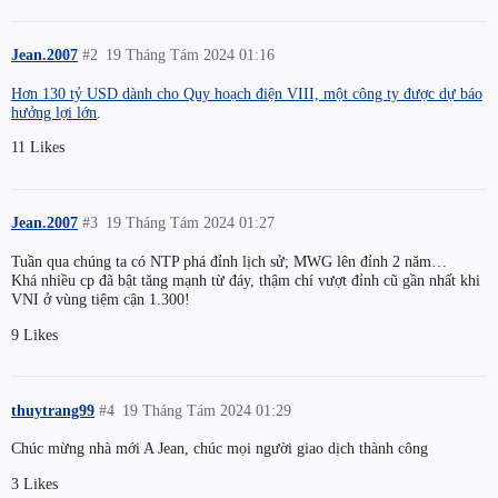
Jean.2007
#2
19 Tháng Tám 2024 01:16
Hơn 130 tỷ USD dành cho Quy hoạch điện VIII, một công ty được dự báo
hưởng lợi lớn
.
11 Likes
Jean.2007
#3
19 Tháng Tám 2024 01:27
Tuần qua chúng ta có NTP phá đỉnh lịch sử; MWG lên đỉnh 2 năm…
Khá nhiều cp đã bật tăng mạnh từ đáy, thậm chí vượt đỉnh cũ gần nhất khi
VNI ở vùng tiệm cận 1.300!
9 Likes
thuytrang99
#4
19 Tháng Tám 2024 01:29
Chúc mừng nhà mới A Jean, chúc mọi người giao dịch thành công
3 Likes