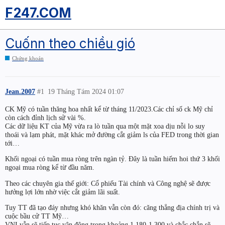
F247.COM
Cuốnn theo chiều gió
Chứng khoán
Jean.2007
#1
19 Tháng Tám 2024 01:07
CK Mỹ có tuần thăng hoa nhất kể từ tháng 11/2023.Các chỉ số ck Mỹ chỉ
còn cách đỉnh lịch sử vài %.
Các dữ liệu KT của Mỹ vừa ra lò tuần qua một mặt xoa dịu nỗi lo suy
thoái và lạm phát, mặt khác mở đường cắt giảm ls của FED trong thời gian
tới…
Khối ngoại có tuần mua ròng trên ngàn tỷ. Đây là tuần hiếm hoi thứ 3 khối
ngoại mua ròng kể từ đầu năm.
Theo các chuyên gia thế giới: Cổ phiếu Tài chính và Công nghệ sẽ được
hưởng lợi lớn nhờ việc cắt giảm lãi suất.
Tuy TT đã tạo đáy nhưng khó khăn vẫn còn đó: căng thẳng địa chính trị và
cuộc bầu cử TT Mỹ…
VNI vẫn sẽ tiếp tục vận động trong khoảng 1.180-1.300 và chắc chắn sẽ