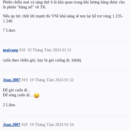
Phiên chiều mai và sáng thứ 4 là khá quan trọng khi lượng hàng được cho
là phiên “bùng nổ” về TK.
Nếu áp lực chốt lời mạnh thì VNI khả năng sẽ test lại hỗ trợ vùng 1.235-
1.240.
7 Likes
maivang
#18
19 Tháng Tám 2024 01:51
cuốn theo chiều gió, hay bị gió cuống đi, hihihj
Jean.2007
#19
19 Tháng Tám 2024 01:52
Để gió cuốn đi…
Để sóng cuốn đi…
2 Likes
Jean.2007
#20
19 Tháng Tám 2024 01:54