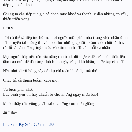
tiếp tục phân hoá.
Chúng ta cần tiếp tục gia cố danh mục khoẻ và thanh lý dần những cp yếu,
thiếu triển vọng…
Lưu ý:
Tôi có thể sẽ tiếp tục hỗ trợ mọi người một phần nhỏ trong việc nhận định
TT, truyền tải thông tin và chọn lọc những cp tốt…Còn việc chốt lãi hay
cắt lỗ là hành động tuỳ thuộc vào tình hình TK của mỗi cá nhân.
Mọi người hãy nên rèn rũa nâng cao trình độ thực chiến của bản thân lên
tầm cao mới để đáp ứng tình hình ngày càng khó khăn, phức tạp của TT.
Nên nhớ: dưới bóng cây cổ thụ chỉ toàn là cỏ dại mà thôi
Chúc tất cả thuận buồm xuôi gió!
Và luôn phải nhớ:
Lúc bình yên thì hãy chuẩn bị cho những ngày mưa bão!
Muốn thấy cầu vồng phải trải qua từng cơn mưa giông…
40 Likes
Lục xuất Kỳ Sơn: Cửa ải 1.300