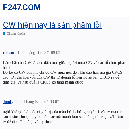
F247.COM
CW hiện nay là sản phẩm lỗi
Chứng khoán
redant
#1
2 Tháng Ba 2021 09:03
Bản chất của CW là việc đặt cược giữa người mua CW và các tổ chức phát
hành.
Do ko có CW bán mà chỉ có CW mua nên đến khi đáo hạn mà giá CKCS
cao hơn giá hòa vốn của CW thì tự doanh lỗ nên họ sẽ bán CKCS ra để
dìm giá, và hậu quả là CKCS ko tăng mạnh được.
Joody
#2
2 Tháng Ba 2021 09:07
nghĩ không phải bác ơi giá trị của toàn bộ 1 chứng quyền 1 vài tỷ mà các
sản phẩm chứng quyền toàn các mã mạnh làm sao dùng vài chục vài trăm
tỷ để dìm để thắng vài tỷ được