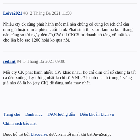
Loive2021
#3
2 Tháng Ba 2021 11:50
Nhiều cty ck cùng phát hành một mã nên chúng có cùng lợi ích,chỉ cần
dìm giá hoặc dìm 5 phiên cuối là ok.Phái sinh thì short làm bà kon tháng
nào cũng sợ tới ngày đèn đỏ,CW thì CKCS tự doanh nó táng vỡ mặt ko
cho lên bảo sao 1200 hoài ko qua nỗi.
redant
#4
3 Tháng Ba 2021 09:08
Mỗi cty CK phát hành nhiều CW khác nhau, họ chỉ dìm chỉ số chung là tất
cả đều xuống. Lý tưởng nhất là chỉ số VNI cứ loanh quanh trong 1 vùng
giá nào đó là họ (cty CK) dễ dàng múa may nhất.
Trang chủ
Danh mục
FAQ/Hướng dẫn
Điều khoản Dịch vụ
Chính sách bảo mật
Được hỗ trợ bởi
Discourse
, được xem tốt nhất khi bật JavaScript