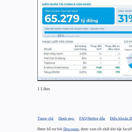
1 Likes
Trang chủ
Danh mục
FAQ/Hướng dẫn
Điều khoản D
Được hỗ trợ bởi
Discourse
, được xem tốt nhất khi bật JavaS