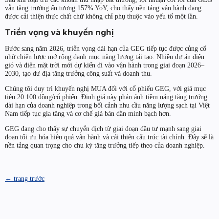
vẫn tăng trưởng ấn tượng 157% YoY, cho thấy nền tảng vận hành đang
được cải thiện thực chất chứ không chỉ phụ thuộc vào yếu tố một lần.
Triển vọng và khuyến nghị
Bước sang năm 2026, triển vọng dài hạn của GEG tiếp tục được củng cố
nhờ chiến lược mở rộng danh mục năng lượng tái tạo. Nhiều dự án điện
gió và điện mặt trời mới dự kiến đi vào vận hành trong giai đoạn 2026–
2030, tạo dư địa tăng trưởng công suất và doanh thu.
Chúng tôi duy trì khuyến nghị MUA đối với cổ phiếu GEG, với giá mục
tiêu 20.100 đồng/cổ phiếu. Định giá này phản ánh tiềm năng tăng trưởng
dài hạn của doanh nghiệp trong bối cảnh nhu cầu năng lượng sạch tại Việt
Nam tiếp tục gia tăng và cơ chế giá bán dần minh bạch hơn.
GEG đang cho thấy sự chuyển dịch từ giai đoạn đầu tư mạnh sang giai
đoạn tối ưu hóa hiệu quả vận hành và cải thiện cấu trúc tài chính. Đây sẽ là
nền tảng quan trọng cho chu kỳ tăng trưởng tiếp theo của doanh nghiệp.
← trang trước