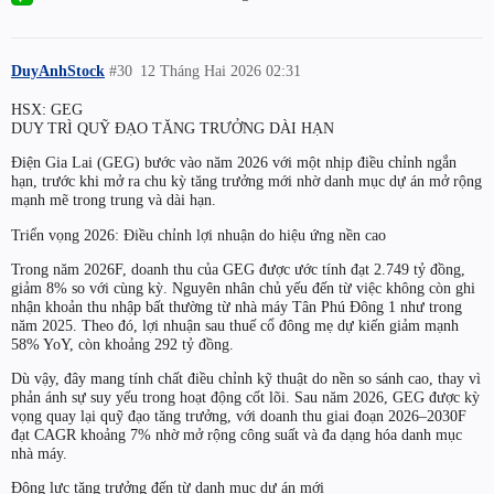
DuyAnhStock
#30
12 Tháng Hai 2026 02:31
HSX: GEG
DUY TRÌ QUỸ ĐẠO TĂNG TRƯỞNG DÀI HẠN
Điện Gia Lai (GEG) bước vào năm 2026 với một nhịp điều chỉnh ngắn
hạn, trước khi mở ra chu kỳ tăng trưởng mới nhờ danh mục dự án mở rộng
mạnh mẽ trong trung và dài hạn.
Triển vọng 2026: Điều chỉnh lợi nhuận do hiệu ứng nền cao
Trong năm 2026F, doanh thu của GEG được ước tính đạt 2.749 tỷ đồng,
giảm 8% so với cùng kỳ. Nguyên nhân chủ yếu đến từ việc không còn ghi
nhận khoản thu nhập bất thường từ nhà máy Tân Phú Đông 1 như trong
năm 2025. Theo đó, lợi nhuận sau thuế cổ đông mẹ dự kiến giảm mạnh
58% YoY, còn khoảng 292 tỷ đồng.
Dù vậy, đây mang tính chất điều chỉnh kỹ thuật do nền so sánh cao, thay vì
phản ánh sự suy yếu trong hoạt động cốt lõi. Sau năm 2026, GEG được kỳ
vọng quay lại quỹ đạo tăng trưởng, với doanh thu giai đoạn 2026–2030F
đạt CAGR khoảng 7% nhờ mở rộng công suất và đa dạng hóa danh mục
nhà máy.
Động lực tăng trưởng đến từ danh mục dự án mới