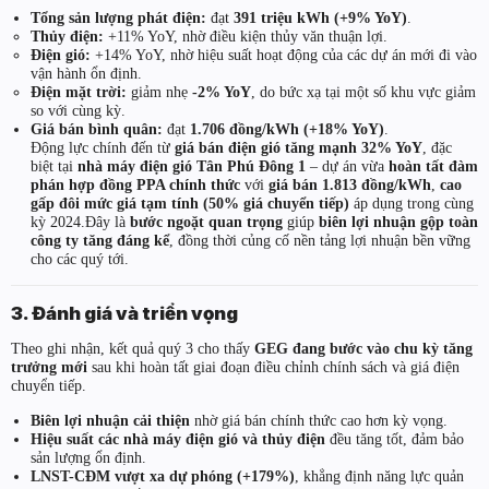
Tổng sản lượng phát điện:
đạt
391 triệu kWh (+9% YoY)
.
Thủy điện:
+11% YoY, nhờ điều kiện thủy văn thuận lợi.
Điện gió:
+14% YoY, nhờ hiệu suất hoạt động của các dự án mới đi vào
vận hành ổn định.
Điện mặt trời:
giảm nhẹ
-2% YoY
, do bức xạ tại một số khu vực giảm
so với cùng kỳ.
Giá bán bình quân:
đạt
1.706 đồng/kWh (+18% YoY)
.
Động lực chính đến từ
giá bán điện gió tăng mạnh 32% YoY
, đặc
biệt tại
nhà máy điện gió Tân Phú Đông 1
– dự án vừa
hoàn tất đàm
phán hợp đồng PPA chính thức
với
giá bán 1.813 đồng/kWh
,
cao
gấp đôi mức giá tạm tính (50% giá chuyển tiếp)
áp dụng trong cùng
kỳ 2024.Đây là
bước ngoặt quan trọng
giúp
biên lợi nhuận gộp toàn
công ty tăng đáng kể
, đồng thời củng cố nền tảng lợi nhuận bền vững
cho các quý tới.
3. Đánh giá và triển vọng
Theo ghi nhận, kết quả quý 3 cho thấy
GEG đang bước vào chu kỳ tăng
trưởng mới
sau khi hoàn tất giai đoạn điều chỉnh chính sách và giá điện
chuyển tiếp.
Biên lợi nhuận cải thiện
nhờ giá bán chính thức cao hơn kỳ vọng.
Hiệu suất các nhà máy điện gió và thủy điện
đều tăng tốt, đảm bảo
sản lượng ổn định.
LNST-CĐM vượt xa dự phóng (+179%)
, khẳng định năng lực quản