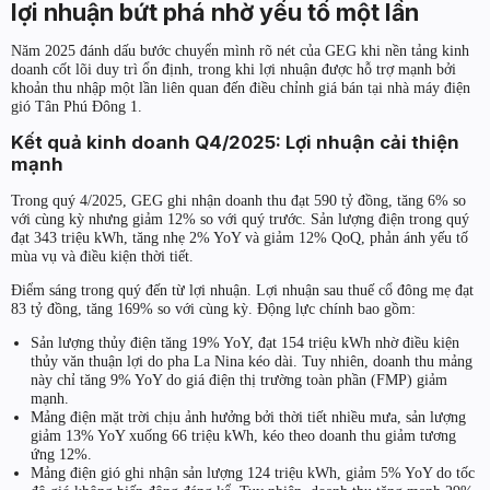
lợi nhuận bứt phá nhờ yếu tố một lần
Năm 2025 đánh dấu bước chuyển mình rõ nét của GEG khi nền tảng kinh
doanh cốt lõi duy trì ổn định, trong khi lợi nhuận được hỗ trợ mạnh bởi
khoản thu nhập một lần liên quan đến điều chỉnh giá bán tại nhà máy điện
gió Tân Phú Đông 1.
Kết quả kinh doanh Q4/2025: Lợi nhuận cải thiện
mạnh
Trong quý 4/2025, GEG ghi nhận doanh thu đạt 590 tỷ đồng, tăng 6% so
với cùng kỳ nhưng giảm 12% so với quý trước. Sản lượng điện trong quý
đạt 343 triệu kWh, tăng nhẹ 2% YoY và giảm 12% QoQ, phản ánh yếu tố
mùa vụ và điều kiện thời tiết.
Điểm sáng trong quý đến từ lợi nhuận. Lợi nhuận sau thuế cổ đông mẹ đạt
83 tỷ đồng, tăng 169% so với cùng kỳ. Động lực chính bao gồm:
Sản lượng thủy điện tăng 19% YoY, đạt 154 triệu kWh nhờ điều kiện
thủy văn thuận lợi do pha La Nina kéo dài. Tuy nhiên, doanh thu mảng
này chỉ tăng 9% YoY do giá điện thị trường toàn phần (FMP) giảm
mạnh.
Mảng điện mặt trời chịu ảnh hưởng bởi thời tiết nhiều mưa, sản lượng
giảm 13% YoY xuống 66 triệu kWh, kéo theo doanh thu giảm tương
ứng 12%.
Mảng điện gió ghi nhận sản lượng 124 triệu kWh, giảm 5% YoY do tốc