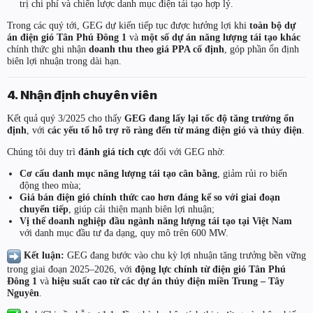
trị chi phí và chiến lược danh mục điện tái tạo hợp lý.
Trong các quý tới, GEG dự kiến tiếp tục được hưởng lợi khi
toàn bộ dự
án điện gió Tân Phú Đông 1
và
một số dự án năng lượng tái tạo khác
chính thức ghi nhận
doanh thu theo giá PPA cố định
, góp phần ổn định
biên lợi nhuận trong dài hạn.
4. Nhận định chuyên viên
Kết quả quý 3/2025 cho thấy
GEG đang lấy lại tốc độ tăng trưởng ổn
định
, với
các yếu tố hỗ trợ rõ ràng đến từ mảng điện gió và thủy điện
.
Chúng tôi duy trì
đánh giá tích cực
đối với GEG nhờ:
Cơ cấu danh mục năng lượng tái tạo cân bằng
, giảm rủi ro biến
động theo mùa;
Giá bán điện gió chính thức cao hơn đáng kể so với giai đoạn
chuyển tiếp
, giúp cải thiện mạnh biên lợi nhuận;
Vị thế doanh nghiệp đầu ngành năng lượng tái tạo tại Việt Nam
với danh mục đầu tư đa dạng, quy mô trên 600 MW.
Kết luận:
GEG đang bước vào chu kỳ lợi nhuận tăng trưởng bền vững
trong giai đoạn 2025–2026, với
động lực chính từ điện gió Tân Phú
Đông 1
và
hiệu suất cao từ các dự án thủy điện miền Trung – Tây
Nguyên
.