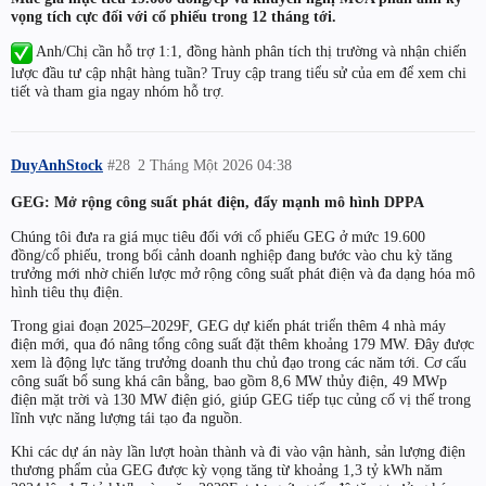
vọng tích cực đối với cổ phiếu trong 12 tháng tới.
Anh/Chị cần hỗ trợ 1:1, đồng hành phân tích thị trường và nhận chiến
lược đầu tư cập nhật hàng tuần? Truy cập trang tiểu sử của em để xem chi
tiết và tham gia ngay nhóm hỗ trợ.
DuyAnhStock
#28
2 Tháng Một 2026 04:38
GEG: Mở rộng công suất phát điện, đẩy mạnh mô hình DPPA
Chúng tôi đưa ra giá mục tiêu đối với cổ phiếu GEG ở mức 19.600
đồng/cổ phiếu, trong bối cảnh doanh nghiệp đang bước vào chu kỳ tăng
trưởng mới nhờ chiến lược mở rộng công suất phát điện và đa dạng hóa mô
hình tiêu thụ điện.
Trong giai đoạn 2025–2029F, GEG dự kiến phát triển thêm 4 nhà máy
điện mới, qua đó nâng tổng công suất đặt thêm khoảng 179 MW. Đây được
xem là động lực tăng trưởng doanh thu chủ đạo trong các năm tới. Cơ cấu
công suất bổ sung khá cân bằng, bao gồm 8,6 MW thủy điện, 49 MWp
điện mặt trời và 130 MW điện gió, giúp GEG tiếp tục củng cố vị thế trong
lĩnh vực năng lượng tái tạo đa nguồn.
Khi các dự án này lần lượt hoàn thành và đi vào vận hành, sản lượng điện
thương phẩm của GEG được kỳ vọng tăng từ khoảng 1,3 tỷ kWh năm