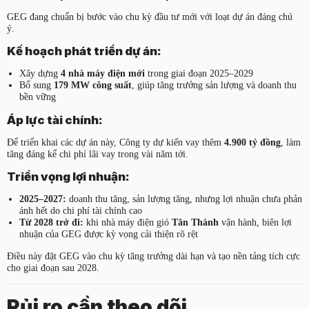
GEG đang chuẩn bị bước vào chu kỳ đầu tư mới với loạt dự án đáng chú
ý.
Kế hoạch phát triển dự án:
Xây dựng
4 nhà máy điện mới
trong giai đoạn 2025–2029
Bổ sung
179 MW công suất
, giúp tăng trưởng sản lượng và doanh thu
bền vững
Áp lực tài chính:
Để triển khai các dự án này, Công ty dự kiến vay thêm
4.900 tỷ đồng
, làm
tăng đáng kể chi phí lãi vay trong vài năm tới.
Triển vọng lợi nhuận:
2025–2027:
doanh thu tăng, sản lượng tăng, nhưng lợi nhuận chưa phản
ánh hết do chi phí tài chính cao
Từ 2028 trở đi:
khi nhà máy điện gió
Tân Thành
vận hành, biên lợi
nhuận của GEG được kỳ vọng cải thiện rõ rệt
Điều này đặt GEG vào chu kỳ tăng trưởng dài hạn và tạo nền tảng tích cực
cho giai đoạn sau 2028.
Rủi ro cần theo dõi