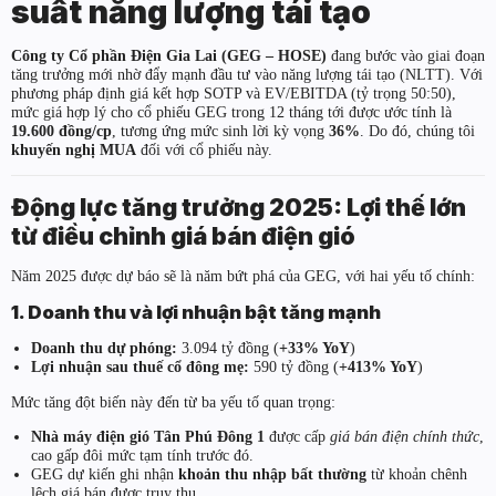
suất năng lượng tái tạo
Công ty Cổ phần Điện Gia Lai (GEG – HOSE)
đang bước vào giai đoạn
tăng trưởng mới nhờ đẩy mạnh đầu tư vào năng lượng tái tạo (NLTT). Với
phương pháp định giá kết hợp SOTP và EV/EBITDA (tỷ trọng 50:50),
mức giá hợp lý cho cổ phiếu GEG trong 12 tháng tới được ước tính là
19.600 đồng/cp
, tương ứng mức sinh lời kỳ vọng
36%
. Do đó, chúng tôi
khuyến nghị MUA
đối với cổ phiếu này.
Động lực tăng trưởng 2025: Lợi thế lớn
từ điều chỉnh giá bán điện gió
Năm 2025 được dự báo sẽ là năm bứt phá của GEG, với hai yếu tố chính:
1. Doanh thu và lợi nhuận bật tăng mạnh
Doanh thu dự phóng:
3.094 tỷ đồng (
+33% YoY
)
Lợi nhuận sau thuế cổ đông mẹ:
590 tỷ đồng (
+413% YoY
)
Mức tăng đột biến này đến từ ba yếu tố quan trọng:
Nhà máy điện gió Tân Phú Đông 1
được cấp
giá bán điện chính thức
,
cao gấp đôi mức tạm tính trước đó.
GEG dự kiến ghi nhận
khoản thu nhập bất thường
từ khoản chênh
lệch giá bán được truy thu.