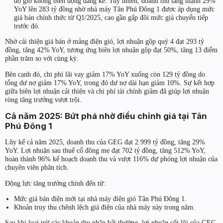
độ gió không biến động đáng kể. Tuy nhiên, doanh thu tăng mạnh 29%
YoY lên 283 tỷ đồng nhờ nhà máy Tân Phú Đông 1 được áp dụng mức
giá bán chính thức từ Q1/2025, cao gần gấp đôi mức giá chuyển tiếp
trước đó.
Nhờ cải thiện giá bán ở mảng điện gió, lợi nhuận gộp quý 4 đạt 293 tỷ
đồng, tăng 42% YoY, tương ứng biên lợi nhuận gộp đạt 50%, tăng 13 điểm
phần trăm so với cùng kỳ.
Bên cạnh đó, chi phí lãi vay giảm 17% YoY xuống còn 129 tỷ đồng do
tổng dư nợ giảm 17% YoY, trong đó dư nợ dài hạn giảm 10%. Sự kết hợp
giữa biên lợi nhuận cải thiện và chi phí tài chính giảm đã giúp lợi nhuận
ròng tăng trưởng vượt trội.
Cả năm 2025: Bứt phá nhờ điều chỉnh giá tại Tân
Phú Đông 1
Lũy kế cả năm 2025, doanh thu của GEG đạt 2.999 tỷ đồng, tăng 29%
YoY. Lợi nhuận sau thuế cổ đông mẹ đạt 702 tỷ đồng, tăng 512% YoY,
hoàn thành 96% kế hoạch doanh thu và vượt 116% dự phóng lợi nhuận của
chuyên viên phân tích.
Động lực tăng trưởng chính đến từ:
Mức giá bán điện mới tại nhà máy điện gió Tân Phú Đông 1.
Khoản truy thu chênh lệch giá điện của nhà máy này trong năm.
Sau khi loại trừ các khoản thu nhập bất thường, lợi nhuận cốt lõi của GEG