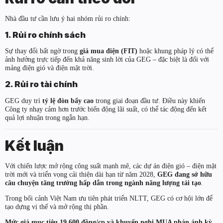
Nhà đầu tư cần lưu ý hai nhóm rủi ro chính:
1. Rủi ro chính sách
Sự thay đổi bất ngờ trong
giá mua điện (FIT)
hoặc khung pháp lý có thể
ảnh hưởng trực tiếp đến khả năng sinh lời của GEG – đặc biệt là đối với
mảng điện gió và điện mặt trời.
2. Rủi ro tài chính
GEG duy trì
tỷ lệ đòn bẩy cao
trong giai đoạn đầu tư. Điều này khiến
Công ty nhạy cảm hơn trước biến động lãi suất, có thể tác động đến kết
quả lợi nhuận trong ngắn hạn.
Kết luận
Với chiến lược mở rộng công suất mạnh mẽ, các dự án điện gió – điện mặt
trời mới và triển vọng cải thiện dài hạn từ năm 2028,
GEG đang sở hữu
câu chuyện tăng trưởng hấp dẫn trong ngành năng lượng tái tạo
.
Trong bối cảnh Việt Nam ưu tiên phát triển NLTT, GEG có cơ hội lớn để
tạo dựng vị thế và mở rộng thị phần.
Mức giá mục tiêu 19.600 đồng/cp và khuyến nghị MUA phản ánh kỳ