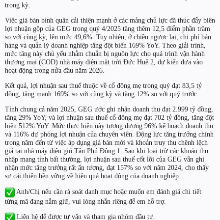
trong kỳ.
Việc giá bán bình quân cải thiện mạnh ở các mảng chủ lực đã thúc đẩy biên
lợi nhuận gộp của GEG trong quý 4/2025 tăng thêm 12,5 điểm phần trăm
so với cùng kỳ, lên mức 49,6%. Tuy nhiên, ở chiều ngược lại, chi phí bán
hàng và quản lý doanh nghiệp tăng đột biến 169% YoY. Theo giải trình,
mức tăng này chủ yếu nhằm chuẩn bị nguồn lực cho quá trình vận hành
thương mại (COD) nhà máy điện mặt trời Đức Huệ 2, dự kiến đưa vào
hoạt động trong nửa đầu năm 2026.
Kết quả, lợi nhuận sau thuế thuộc về cổ đông mẹ trong quý đạt 83,5 tỷ
đồng, tăng mạnh 169% so với cùng kỳ và tăng 12% so với quý trước.
Tính chung cả năm 2025, GEG ước ghi nhận doanh thu đạt 2.999 tỷ đồng,
tăng 29% YoY, và lợi nhuận sau thuế cổ đông mẹ đạt 702 tỷ đồng, tăng đột
biến 512% YoY. Mức thực hiện này tương đương 96% kế hoạch doanh thu
và 116% dự phóng lợi nhuận của chuyên viên. Động lực tăng trưởng chính
trong năm đến từ việc áp dụng giá bán mới và khoản truy thu chênh lệch
giá tại nhà máy điện gió Tân Phú Đông 1. Sau khi loại trừ các khoản thu
nhập mang tính bất thường, lợi nhuận sau thuế cốt lõi của GEG vẫn ghi
nhận mức tăng trưởng rất ấn tượng, đạt 157% so với năm 2024, cho thấy
sự cải thiện bền vững về hiệu quả hoạt động của doanh nghiệp.
Anh/Chị nếu cần rà soát danh mục hoặc muốn em đánh giá chi tiết
từng mã đang nắm giữ, vui lòng nhắn riêng để em hỗ trợ.
Liên hệ để được tư vấn và tham gia nhóm đầu tư.