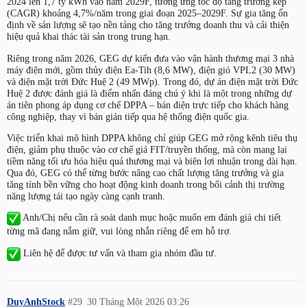
2024 lên 1,7 tỷ kWh vào năm 2029F, tương ứng tốc độ tăng trưởng kép
(CAGR) khoảng 4,7%/năm trong giai đoạn 2025–2029F. Sự gia tăng ổn
định về sản lượng sẽ tạo nền tảng cho tăng trưởng doanh thu và cải thiện
hiệu quả khai thác tài sản trong trung hạn.
Riêng trong năm 2026, GEG dự kiến đưa vào vận hành thương mại 3 nhà
máy điện mới, gồm thủy điện Ea-Tih (8,6 MW), điện gió VPL2 (30 MW)
và điện mặt trời Đức Huệ 2 (49 MWp). Trong đó, dự án điện mặt trời Đức
Huệ 2 được đánh giá là điểm nhấn đáng chú ý khi là một trong những dự
án tiên phong áp dụng cơ chế DPPA – bán điện trực tiếp cho khách hàng
công nghiệp, thay vì bán gián tiếp qua hệ thống điện quốc gia.
Việc triển khai mô hình DPPA không chỉ giúp GEG mở rộng kênh tiêu thụ
điện, giảm phụ thuộc vào cơ chế giá FIT/truyền thống, mà còn mang lại
tiềm năng tối ưu hóa hiệu quả thương mại và biên lợi nhuận trong dài hạn.
Qua đó, GEG có thể từng bước nâng cao chất lượng tăng trưởng và gia
tăng tính bền vững cho hoạt động kinh doanh trong bối cảnh thị trường
năng lượng tái tạo ngày càng cạnh tranh.
Anh/Chị nếu cần rà soát danh mục hoặc muốn em đánh giá chi tiết
từng mã đang nắm giữ, vui lòng nhắn riêng để em hỗ trợ.
Liên hệ để được tư vấn và tham gia nhóm đầu tư.
DuyAnhStock
#29
30 Tháng Một 2026 03:26