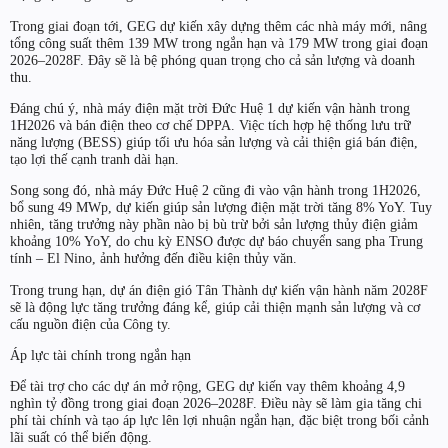
Trong giai đoạn tới, GEG dự kiến xây dựng thêm các nhà máy mới, nâng
tổng công suất thêm 139 MW trong ngắn hạn và 179 MW trong giai đoạn
2026–2028F. Đây sẽ là bệ phóng quan trọng cho cả sản lượng và doanh
thu.
Đáng chú ý, nhà máy điện mặt trời Đức Huệ 1 dự kiến vận hành trong
1H2026 và bán điện theo cơ chế DPPA. Việc tích hợp hệ thống lưu trữ
năng lượng (BESS) giúp tối ưu hóa sản lượng và cải thiện giá bán điện,
tạo lợi thế cạnh tranh dài hạn.
Song song đó, nhà máy Đức Huệ 2 cũng đi vào vận hành trong 1H2026,
bổ sung 49 MWp, dự kiến giúp sản lượng điện mặt trời tăng 8% YoY. Tuy
nhiên, tăng trưởng này phần nào bị bù trừ bởi sản lượng thủy điện giảm
khoảng 10% YoY, do chu kỳ ENSO được dự báo chuyển sang pha Trung
tính – El Nino, ảnh hưởng đến điều kiện thủy văn.
Trong trung hạn, dự án điện gió Tân Thành dự kiến vận hành năm 2028F
sẽ là động lực tăng trưởng đáng kể, giúp cải thiện mạnh sản lượng và cơ
cấu nguồn điện của Công ty.
Áp lực tài chính trong ngắn hạn
Để tài trợ cho các dự án mở rộng, GEG dự kiến vay thêm khoảng 4,9
nghìn tỷ đồng trong giai đoạn 2026–2028F. Điều này sẽ làm gia tăng chi
phí tài chính và tạo áp lực lên lợi nhuận ngắn hạn, đặc biệt trong bối cảnh
lãi suất có thể biến động.