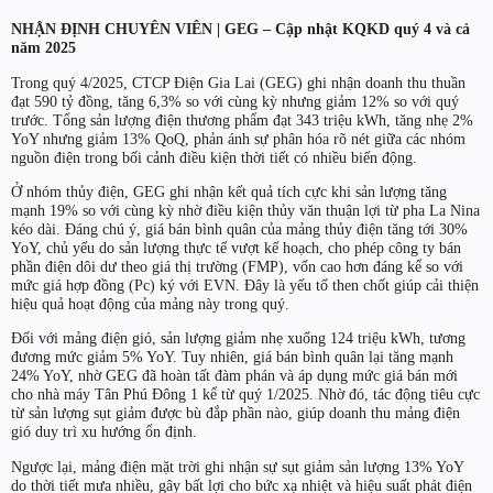
NHẬN ĐỊNH CHUYÊN VIÊN | GEG – Cập nhật KQKD quý 4 và cả
năm 2025
Trong quý 4/2025, CTCP Điện Gia Lai (GEG) ghi nhận doanh thu thuần
đạt 590 tỷ đồng, tăng 6,3% so với cùng kỳ nhưng giảm 12% so với quý
trước. Tổng sản lượng điện thương phẩm đạt 343 triệu kWh, tăng nhẹ 2%
YoY nhưng giảm 13% QoQ, phản ánh sự phân hóa rõ nét giữa các nhóm
nguồn điện trong bối cảnh điều kiện thời tiết có nhiều biến động.
Ở nhóm thủy điện, GEG ghi nhận kết quả tích cực khi sản lượng tăng
mạnh 19% so với cùng kỳ nhờ điều kiện thủy văn thuận lợi từ pha La Nina
kéo dài. Đáng chú ý, giá bán bình quân của mảng thủy điện tăng tới 30%
YoY, chủ yếu do sản lượng thực tế vượt kế hoạch, cho phép công ty bán
phần điện dôi dư theo giá thị trường (FMP), vốn cao hơn đáng kể so với
mức giá hợp đồng (Pc) ký với EVN. Đây là yếu tố then chốt giúp cải thiện
hiệu quả hoạt động của mảng này trong quý.
Đối với mảng điện gió, sản lượng giảm nhẹ xuống 124 triệu kWh, tương
đương mức giảm 5% YoY. Tuy nhiên, giá bán bình quân lại tăng mạnh
24% YoY, nhờ GEG đã hoàn tất đàm phán và áp dụng mức giá bán mới
cho nhà máy Tân Phú Đông 1 kể từ quý 1/2025. Nhờ đó, tác động tiêu cực
từ sản lượng sụt giảm được bù đắp phần nào, giúp doanh thu mảng điện
gió duy trì xu hướng ổn định.
Ngược lại, mảng điện mặt trời ghi nhận sự sụt giảm sản lượng 13% YoY
do thời tiết mưa nhiều, gây bất lợi cho bức xạ nhiệt và hiệu suất phát điện