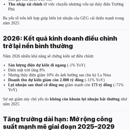
Thu nhập tài chính
từ việc chuyển nhượng vốn tại thủy điện Trường
Phú.
Ba yếu tố trên kết hợp giúp biên lợi nhuận của GEG cải thiện mạnh trong
năm 2025.
2026: Kết quả kinh doanh điều chỉnh
trở lại nền bình thường
Năm 2026 nhiều khả năng sẽ chứng kiến sự điều chỉnh:
Sản lượng điện dự kiến đi ngang
(-1% YoY)
Điện mặt trời tăng 8%
Nhưng thủy điện giảm 10% do ảnh hưởng sau chu kỳ La Nina
Doanh thu dự kiến giảm còn 2.800 tỷ đồng
(-11% YoY)
Lợi nhuận sau thuế cổ đông mẹ
giảm mạnh còn
173 tỷ đồng
(-71%
YoY)
Sự sụt giảm này chủ yếu do
không còn khoản lợi nhuận bất thường
như
năm 2025.
Tăng trưởng dài hạn: Mở rộng công
suất mạnh mẽ giai đoạn 2025–2029