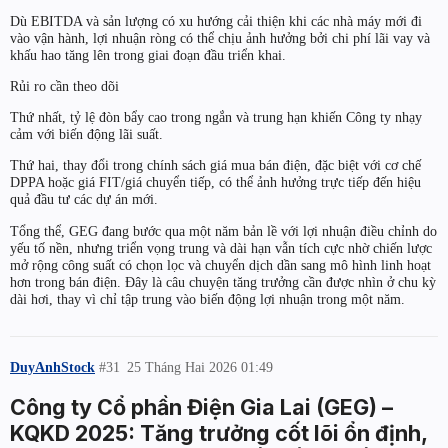
Dù EBITDA và sản lượng có xu hướng cải thiện khi các nhà máy mới đi
vào vận hành, lợi nhuận ròng có thể chịu ảnh hưởng bởi chi phí lãi vay và
khấu hao tăng lên trong giai đoạn đầu triển khai.
Rủi ro cần theo dõi
Thứ nhất, tỷ lệ đòn bẩy cao trong ngắn và trung hạn khiến Công ty nhạy
cảm với biến động lãi suất.
Thứ hai, thay đổi trong chính sách giá mua bán điện, đặc biệt với cơ chế
DPPA hoặc giá FIT/giá chuyển tiếp, có thể ảnh hưởng trực tiếp đến hiệu
quả đầu tư các dự án mới.
Tổng thể, GEG đang bước qua một năm bản lề với lợi nhuận điều chỉnh do
yếu tố nền, nhưng triển vọng trung và dài hạn vẫn tích cực nhờ chiến lược
mở rộng công suất có chọn lọc và chuyển dịch dần sang mô hình linh hoạt
hơn trong bán điện. Đây là câu chuyện tăng trưởng cần được nhìn ở chu kỳ
dài hơi, thay vì chỉ tập trung vào biến động lợi nhuận trong một năm.
DuyAnhStock
#31
25 Tháng Hai 2026 01:49
Công ty Cổ phần Điện Gia Lai (GEG) –
KQKD 2025: Tăng trưởng cốt lõi ổn định,