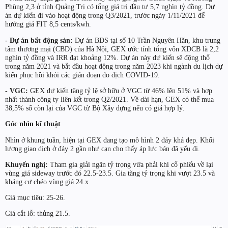
Phùng 2,3 ở tỉnh Quảng Trị có tổng giá trị đầu tư 5,7 nghìn tỷ đồng. Dự
án dự kiến đi vào hoạt động trong Q3/2021, trước ngày 1/11/2021 để
hưởng giá FIT 8,5 cents/kwh.
- Dự án bất động sản:
Dự án BĐS tại số 10 Trần Nguyên Hãn, khu trung
tâm thương mại (CBD) của Hà Nội, GEX ước tính tổng vốn XDCB là 2,2
nghìn tỷ đồng và IRR đạt khoảng 12%. Dự án này dự kiến sẽ động thổ
trong năm 2021 và bắt đầu hoạt động trong năm 2023 khi ngành du lịch dự
kiến phục hồi khỏi các gián đoạn do dịch COVID-19.
- VGC:
GEX dự kiến tăng tỷ lệ sở hữu ở VGC từ 46% lên 51% và hợp
nhất thành công ty liên kết trong Q2/2021. Về dài hạn, GEX có thể mua
38,5% số còn lại của VGC từ Bộ Xây dựng nếu có giá hợp lý.
Góc nhìn kĩ thuật
Nhìn ở khung tuần, hiện tại GEX đang tạo mô hình 2 đáy khá đẹp. Khối
lượng giao dịch ở đáy 2 gần như cạn cho thấy áp lực bán đã yếu đi.
Khuyến nghị:
Tham gia giải ngân tỷ trọng vừa phải khi cổ phiếu về lại
vùng giá sideway trước đó 22.5-23.5. Gia tăng tỷ trọng khi vượt 23.5 và
kháng cự chéo vùng giá 24.x
Giá mục tiêu: 25-26.
Giá cắt lỗ: thủng 21.5.