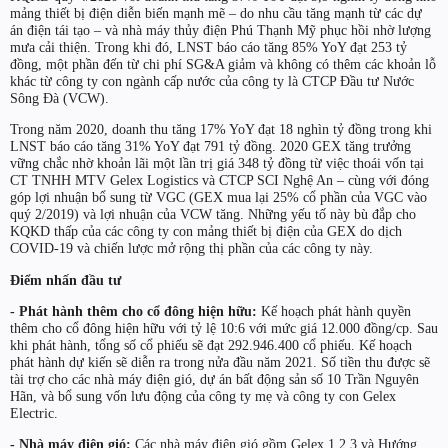
mảng thiết bị điện diễn biến mạnh mẽ – do nhu cầu tăng mạnh từ các dự
án điện tái tạo – và nhà máy thủy điện Phú Thạnh Mỹ phục hồi nhờ lượng
mưa cải thiện. Trong khi đó, LNST báo cáo tăng 85% YoY đạt 253 tỷ
đồng, một phần đến từ chi phí SG&A giảm và không có thêm các khoản lỗ
khác từ công ty con ngành cấp nước của công ty là CTCP Đầu tư Nước
Sông Đà (VCW).
Trong năm 2020, doanh thu tăng 17% YoY đạt 18 nghìn tỷ đồng trong khi
LNST báo cáo tăng 31% YoY đạt 791 tỷ đồng. 2020 GEX tăng trưởng
vững chắc nhờ khoản lãi một lần trị giá 348 tỷ đồng từ việc thoái vốn tại
CT TNHH MTV Gelex Logistics và CTCP SCI Nghệ An – cùng với đóng
góp lợi nhuận bổ sung từ VGC (GEX mua lại 25% cổ phần của VGC vào
quý 2/2019) và lợi nhuận của VCW tăng. Những yếu tố này bù đắp cho
KQKD thấp của các công ty con mảng thiết bị điện của GEX do dịch
COVID-19 và chiến lược mở rộng thị phần của các công ty này.
Điểm nhấn đầu tư
- Phát hành thêm cho cổ đông hiện hữu:
Kế hoạch phát hành quyền
thêm cho cổ đông hiện hữu với tỷ lệ 10:6 với mức giá 12.000 đồng/cp. Sau
khi phát hành, tổng số cổ phiếu sẽ đạt 292.946.400 cổ phiếu. Kế hoạch
phát hành dự kiến sẽ diễn ra trong nửa đầu năm 2021. Số tiền thu được sẽ
tài trợ cho các nhà máy điện gió, dự án bất động sản số 10 Trần Nguyên
Hãn, và bổ sung vốn lưu động của công ty mẹ và công ty con Gelex
Electric.
- Nhà máy điện gió:
Các nhà máy điện gió gồm Gelex 1,2,3 và Hướng