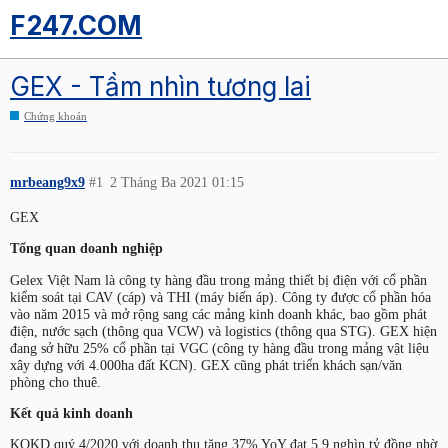
F247.COM
GEX - Tầm nhìn tương lai
Chứng khoán
mrbeang9x9
#1
2 Tháng Ba 2021 01:15
GEX
Tổng quan doanh nghiệp
Gelex Việt Nam là công ty hàng đầu trong mảng thiết bị điện với cổ phần
kiểm soát tại CAV (cáp) và THI (máy biến áp). Công ty được cổ phần hóa
vào năm 2015 và mở rộng sang các mảng kinh doanh khác, bao gồm phát
điện, nước sạch (thông qua VCW) và logistics (thông qua STG). GEX hiện
đang sở hữu 25% cổ phần tại VGC (công ty hàng đầu trong mảng vật liệu
xây dựng với 4.000ha đất KCN). GEX cũng phát triển khách sạn/văn
phòng cho thuê.
Kết quả kinh doanh
KQKD quý 4/2020 với doanh thu tăng 37% YoY đạt 5,9 nghìn tỷ đồng nhờ