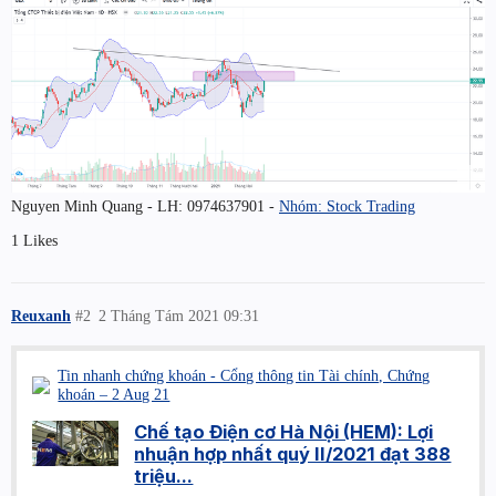
Nguyen Minh Quang - LH: 0974637901 -
Nhóm: Stock Trading
1 Likes
Reuxanh
#2
2 Tháng Tám 2021 09:31
Tin nhanh chứng khoán - Cổng thông tin Tài chính, Chứng
khoán – 2 Aug 21
Chế tạo Điện cơ Hà Nội (HEM): Lợi
nhuận hợp nhất quý II/2021 đạt 388
triệu...