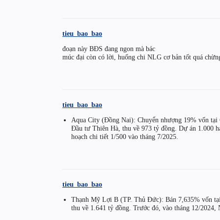
tieu_bao_bao
đoạn này BĐS đang ngon mà bác
múc đại còn có lời, huống chi NLG cơ bản tốt quá chừn
tieu_bao_bao
Aqua City (Đồng Nai): Chuyển nhượng 19% vốn tạ
Đầu tư Thiên Hà, thu về 973 tỷ đồng. Dự án 1.000 ha
hoạch chi tiết 1/500 vào tháng 7/2025.
tieu_bao_bao
Thạnh Mỹ Lợi B (TP. Thủ Đức): Bán 7,635% vốn t
thu về 1.641 tỷ đồng. Trước đó, vào tháng 12/2024,