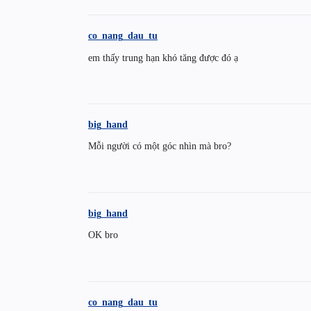
co_nang_dau_tu
em thấy trung hạn khó tăng được đó ạ
big_hand
Mỗi người có một góc nhìn mà bro?
big_hand
OK bro
co_nang_dau_tu