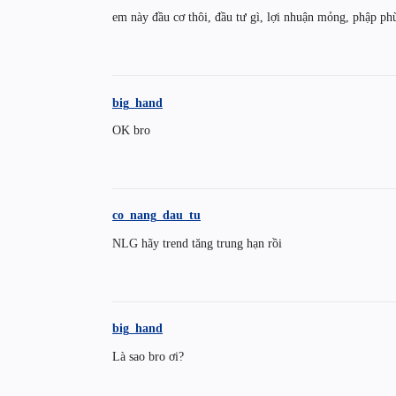
em này đầu cơ thôi, đầu tư gì, lợi nhuận mỏng, phập phù,
big_hand
OK bro
co_nang_dau_tu
NLG hãy trend tăng trung hạn rồi
big_hand
Là sao bro ơi?