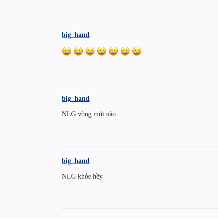
big_hand
big_hand
NLG vòng mới nào.
big_hand
NLG khỏe hềy