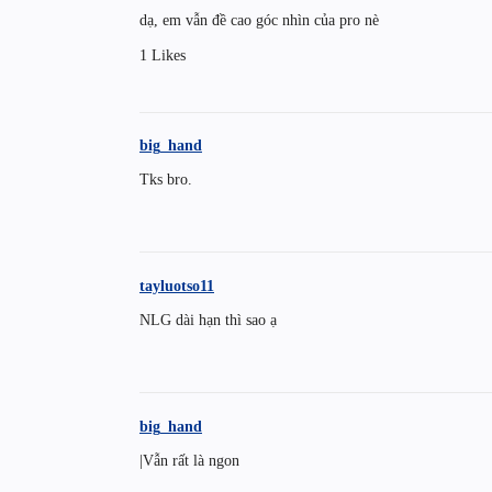
dạ, em vẫn đề cao góc nhìn của pro nè
1 Likes
big_hand
Tks bro.
tayluotso11
NLG dài hạn thì sao ạ
big_hand
|Vẫn rất là ngon