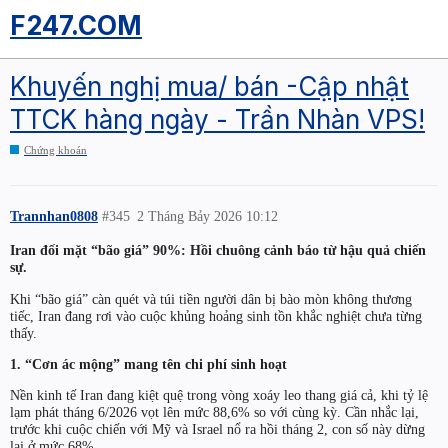
F247.COM
Khuyến nghị mua/ bán -Cập nhật
TTCK hàng ngày - Trần Nhàn VPS!
Chứng khoán
Trannhan0808
#345
2 Tháng Bảy 2026 10:12
Iran đối mặt “bão giá” 90%: Hồi chuông cảnh báo từ hậu quả chiến
sự.
Khi “bão giá” càn quét và túi tiền người dân bị bào mòn không thương
tiếc, Iran đang rơi vào cuộc khủng hoảng sinh tồn khắc nghiệt chưa từng
thấy.
1. “Cơn ác mộng” mang tên chi phí sinh hoạt
Nền kinh tế Iran đang kiệt quệ trong vòng xoáy leo thang giá cả, khi tỷ lệ
lạm phát tháng 6/2026 vọt lên mức 88,6% so với cùng kỳ. Cần nhắc lại,
trước khi cuộc chiến với Mỹ và Israel nổ ra hồi tháng 2, con số này dừng
lại ở mức 68%.