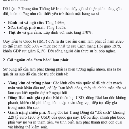
Dữ liệu từ Trung tâm Thống kê Iran cho thấy giá cả thực phẩm tăng gấp
đôi, biến những nhu cầu thiết yếu trở thành mặt hàng xa xỉ:
Bánh mì và ngũ cốc:
Tăng 139%;
Sữa, trứng, phô mai:
Tăng 152%.
Thịt đỏ và gia cầm:
Lập đỉnh với mức tăng 178%.
Quỹ Tiền tệ Quốc tế (IMF) đưa ra dự báo ảm đạm: lạm phát cả năm 2026
có thể chạm mốc 69% – mức cao nhất từ sau Cách mạng Hồi giáo 1979,
khiến GDP sụt giảm 6,1%. Đời sống người dân thực sự bị bóp nghẹt.
2. Cội nguồn của “cơn bão” lạm phát
Sự bùng nổ của lạm phát không phải là hiện tượng ngẫu nhiên, mà là hệ
quả từ sự sụp đổ của các trụ cột kinh tế:
Vòng kim cô trừng phạt:
Các lệnh cấm vận quốc tế đã cắt đứt mạch
máu xuất khẩu dầu mỏ, cô lập Iran khỏi dòng chảy tài chính toàn cầu và
làm cạn kiệt nguồn dự trữ ngoại hối.
Đồng Rial mất giá tự do:
Khi thiếu hụt USD, đồng Rial lao dốc không
phanh, khiến chi phí hàng hóa nhập khẩu tăng vọt, tiếp tục đẩy giá
trong nước lên cao.
Gánh nặng chiến phí:
Xung đột tại Trung Đông đã “đốt sạch” khoảng
229 tỷ euro (260 tỷ USD) của quốc gia này. Để bù đắp, chính phủ buộc
phải vay nợ và in thêm tiền, vô tình biến lạm phát thành một con quái
vật không thể kiểm soát.