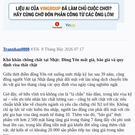
Trannhan0808
#356
8 Tháng Bảy 2026 07:17
Khó khăn chồng chất tại Nhật: Đồng Yên mất giá, bão giá và quy
định visa thắt chặt
Giữa thời điểm đồng Yên rơi xuống mức thấp kỷ lục sau 39 năm, cộng
đồng người Việt tại Nhật đang phải đối mặt với làn sóng dịch chuyển lớn
do vật giá leo thang cùng các quy định visa ngày càng nghiêm ngặt.
Giờ đây, sở hữu vĩnh trú không còn là “lá chắn” bảo đảm, trong khi visa kỹ
sư – vốn ưu tiên nhân lực chất lượng cao – cũng bị siết chặt với các tiêu
chuẩn khắt khe về chuyên ngành và yêu cầu chứng chỉ N2 trở lên. Không
chỉ áp lực từ việc kiếm thu nhập, người lao động còn phải đối mặt với chi
phí gia hạn visa tăng mạnh từ tháng 10. Thêm vào đó, “bão giá” thực
phẩm với hơn 2.500 mặt hàng tăng giá trong tháng 7 đang đẩy chi phí sinh
hoạt lên cao, trong khi đồng tiền mất giá khiến đời sống càng thêm chật
vật; dự kiến sẽ có khoảng 20.000 sản phẩm tiếp tục tăng giá trong năm
nay.