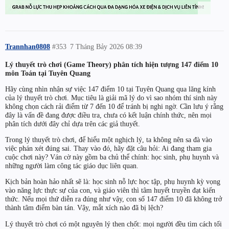
Trannhan0808
#353
7 Tháng Bảy 2026 08:39
Lý thuyết trò chơi (Game Theory) phân tích hiện tượng 147 điểm 10
môn Toán tại Tuyên Quang
Hãy cùng nhìn nhận sự việc 147 điểm 10 tại Tuyên Quang qua lăng kính
của lý thuyết trò chơi. Mục tiêu là giải mã lý do vì sao nhóm thí sinh này
không chọn cách rải điểm từ 7 đến 10 để tránh bị nghi ngờ. Cần lưu ý rằng
đây là vấn đề đang được điều tra, chưa có kết luận chính thức, nên mọi
phân tích dưới đây chỉ dựa trên các giả thuyết.
Trong lý thuyết trò chơi, để hiểu một nghịch lý, ta không nên sa đà vào
việc phán xét đúng sai. Thay vào đó, hãy đặt câu hỏi: Ai đang tham gia
cuộc chơi này? Ván cờ này gồm ba chủ thể chính: học sinh, phụ huynh và
những người làm công tác giáo dục liên quan.
Kịch bản hoàn hảo nhất sẽ là: học sinh nỗ lực học tập, phụ huynh kỳ vọng
vào năng lực thực sự của con, và giáo viên thì tâm huyết truyền đạt kiến
thức. Nếu mọi thứ diễn ra đúng như vậy, con số 147 điểm 10 đã không trở
thành tâm điểm bàn tán. Vậy, mắt xích nào đã bị lệch?
Lý thuyết trò chơi có một nguyên lý then chốt: mọi người đều tìm cách tối