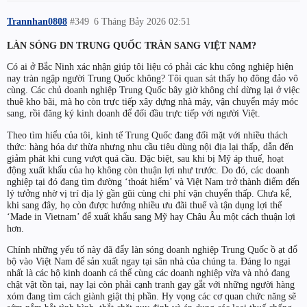
Trannhan0808
#349
6 Tháng Bảy 2026 02:51
LÀN SÓNG DN TRUNG QUỐC TRÀN SANG VIỆT NAM?
Có ai ở Bắc Ninh xác nhận giúp tôi liệu có phải các khu công nghiệp hiện
nay tràn ngập người Trung Quốc không? Tôi quan sát thấy họ đông đảo vô
cùng. Các chủ doanh nghiệp Trung Quốc bây giờ không chỉ dừng lại ở việc
thuê kho bãi, mà họ còn trực tiếp xây dựng nhà máy, vận chuyển máy móc
sang, rồi đăng ký kinh doanh để đối đầu trực tiếp với người Việt.
Theo tìm hiểu của tôi, kinh tế Trung Quốc đang đối mặt với nhiều thách
thức: hàng hóa dư thừa nhưng nhu cầu tiêu dùng nội địa lại thấp, dẫn đến
giảm phát khi cung vượt quá cầu. Đặc biệt, sau khi bị Mỹ áp thuế, hoạt
động xuất khẩu của họ không còn thuận lợi như trước. Do đó, các doanh
nghiệp tại đó đang tìm đường ‘thoát hiểm’ và Việt Nam trở thành điểm đến
lý tưởng nhờ vị trí địa lý gần gũi cùng chi phí vận chuyển thấp. Chưa kể,
khi sang đây, họ còn được hưởng nhiều ưu đãi thuế và tận dụng lợi thế
‘Made in Vietnam’ để xuất khẩu sang Mỹ hay Châu Âu một cách thuận lợi
hơn.
Chính những yếu tố này đã đẩy làn sóng doanh nghiệp Trung Quốc ồ ạt đổ
bộ vào Việt Nam để sản xuất ngay tại sân nhà của chúng ta. Đáng lo ngại
nhất là các hộ kinh doanh cá thể cùng các doanh nghiệp vừa và nhỏ đang
chật vật tồn tại, nay lại còn phải cạnh tranh gay gắt với những người hàng
xóm đang tìm cách giành giật thị phần. Hy vọng các cơ quan chức năng sẽ