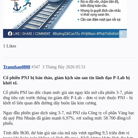
1 Likes
Trannhan0808
#347
3 Tháng Bảy 2026 05:51
Cổ phiếu PNJ bị bán tháo, giảm kịch sàn sau tin lãnh đạo P-Lab bị
khởi tố.
Cổ phiếu PNJ lao dốc chạm mức giá sàn ngay khi mở cửa phiên 3-7, phản
ứng tiêu cực trước thông tin giám đốc P-Lab – đơn vị trực thuộc PNJ – bị
khởi tố liên quan đến đường dây buôn lậu kim cương.
Ngay đầu phiên giao dịch sáng 3-7, mã PNJ của Công ty cổ phần Vàng bạc
đá quý Phú Nhuận đã giảm mạnh 6,97%, rơi xuống mức 58.700 đồng/cổ
phiếu.
Tính đến 9h30, dư bán giá sàn của mã này vượt ngưỡng 9,5 triệu đơn vị