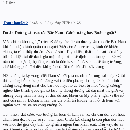
1 Likes
Trannhan0808
#346
3 Tháng Bảy 2026 03:48
Dự án Đường sắt cao tốc Bắc Nam: Gánh nặng hay Bước ngoặt?
Việc chi ra khoảng 1,7 triệu tỷ đồng cho dự án đường sắt cao tốc Bắc Nam
khi thu nhập bình quân của người Việt còn ở mức trung bình dễ khiến
chúng ta cảm thấy dự án này quá sức. Tuy nhiên, thật thiếu sót nếu dùng
túi tiền hiện tại để đánh giá một công trình sẽ định hình tương lai 50-60
năm tới. Thực tế, hạ tầng chính là đòn bẩy thúc đẩy kinh tế tăng trưởng,
chứ không phải đợi đến khi giàu có rồi mới bắt đầu xây dựng.
Nếu chúng ta kỳ vọng Việt Nam sẽ bứt phá mạnh mẽ trong hai thập kỷ tới,
thì hạ tầng bắt buộc phải đóng vai trò tiên phong. Trung Quốc là minh
chứng sống động nhất cho bài học này: họ đã biến từ một “công xưởng”
nghèo khó thành quốc gia sở hữu hệ thống đường sắt dài nhất thế giới và
những công trình hạ tầng vĩ đại, đủ sức khiến cả Mỹ phải e ngại vị thế số
một của mình. Đương nhiên, cái giá phải trả không hề nhỏ, đi kèm với
nguồn vốn lớn và nợ công khổng lồ.
Tất nhiên, đặt cược vào tương lai luôn đi kèm rủi ro; chỉ cần đội vốn hoặc
chậm tiến độ, hệ lụy sẽ rất nhãn tiền. Chưa kể, chúng ta còn phải đối mặt
với một thế giới đầy biến động nằm ngoài tầm kiểm soát. Dẫu vậy, dự án
này không phải là sự bốc đồng, mà là kết quả của việc cân nhắc kỹ lưỡng