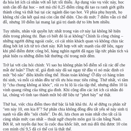
đa hóa lợi ích cá nhân với nỗ lực tối thiểu. Áp dụng vào vụ việc này, học
sinh cần đỗ đại học – nơi mà chỉ 0,25 điểm cũng đủ tạo ra ranh giới giữa
thành công và thất bại tại các ngành đào tạo hot. Về phía phụ huynh, họ
không chỉ cần kết quả mà còn cần thể diện. Cho dù mức 7 điểm vẫn có thể
đỗ, nhưng 10 điểm lại mang lại giá trị danh dự to lớn hơn nhiều.
Tuy nhiên, nhân vật quyền lực nhất trong ván cờ này lại không hề hiện
diện trong phòng thi. Bạn có biết đó là ai không? Chính là công chúng –
những người đứng ngoài cuộc, có cái nhìn khách quan và không chịu tác
động bởi lợi ích từ trò chơi này. Kết hợp với sức mạnh của dữ liệu, ngay
khi phổ điểm được công bố, hàng nghìn người đã ngay lập tức phân tích và
phát hiện ra những điểm bất thường chỉ trong một đêm.
Trở lại với câu hỏi chính: Vì sao họ không phân bổ điểm số rải rác để che
mắt dư luận? Thực tế, giả định này đã sai ngay từ đầu vì nó mặc định có
một “bộ não” điều khiển tổng thể. Hoàn toàn không! Ở đây có hàng trăm
thí sinh, và mỗi cá nhân đều tự tối ưu hóa mục tiêu riêng. Thứ nhất, vì tâm
lý “cha chung không ai khóc”, rủi ro bị lộ là của tập thể, nhưng điểm 10 là
vinh quang riêng của từng gia đình. Khi cộng dồn các lợi ích cá nhân đó
lại, chúng vô tình tạo thành một bộ dữ liệu tự “phơi bày” sự thật.
Thứ hai, việc chia điểm theo thứ bậc là bất khả thi. Ai sẽ đứng ra phân xử
“em này 10, em kia 8”? Sự phân chia không đồng đều tất yếu sẽ nảy sinh tị
nạnh và dẫn đến “nội chiến”. Do đó, lựa chọn an toàn nhất cho tất cả là
cùng nhận mức cao nhất – thuật ngữ chuyên môn gọi là cân bằng Nash.
Bởi lẽ, xét tuyển đại học là cuộc đua khốc liệt, nơi mà đối thủ được 10 còn
con mình chỉ 9,5 đã có thể coi là thất thế.