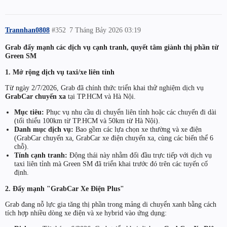
Trannhan0808
#352
7 Tháng Bảy 2026 03:19
Grab đẩy mạnh các dịch vụ cạnh tranh, quyết tâm giành thị phần từ
Green SM
1. Mở rộng dịch vụ taxi/xe liên tỉnh
Từ ngày 2/7/2026, Grab đã chính thức triển khai thử nghiệm dịch vụ
GrabCar chuyến xa
tại TP.HCM và Hà Nội.
Mục tiêu:
Phục vụ nhu cầu di chuyển liên tỉnh hoặc các chuyến đi dài
(tối thiểu 100km từ TP.HCM và 50km từ Hà Nội).
Danh mục dịch vụ:
Bao gồm các lựa chọn xe thường và xe điện
(GrabCar chuyến xa, GrabCar xe điện chuyến xa, cùng các biến thể 6
chỗ).
Tính cạnh tranh:
Động thái này nhằm đối đầu trực tiếp với dịch vụ
taxi liên tỉnh mà Green SM đã triển khai trước đó trên các tuyến cố
định.
2. Đẩy mạnh "GrabCar Xe Điện Plus"
Grab đang nỗ lực gia tăng thị phần trong mảng di chuyển xanh bằng cách
tích hợp nhiều dòng xe điện và xe hybrid vào ứng dụng: