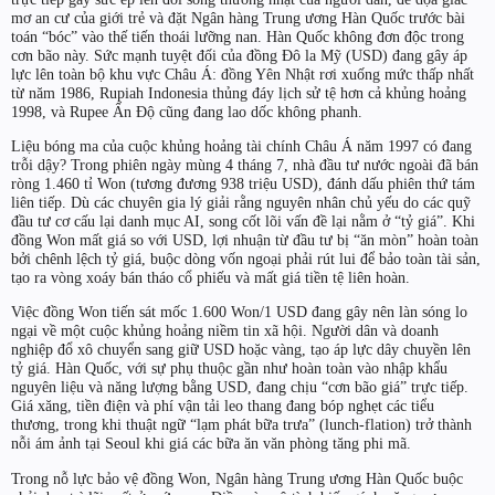
mơ an cư của giới trẻ và đặt Ngân hàng Trung ương Hàn Quốc trước bài
toán “bóc” vào thế tiến thoái lưỡng nan. Hàn Quốc không đơn độc trong
cơn bão này. Sức mạnh tuyệt đối của đồng Đô la Mỹ (USD) đang gây áp
lực lên toàn bộ khu vực Châu Á: đồng Yên Nhật rơi xuống mức thấp nhất
từ năm 1986, Rupiah Indonesia thủng đáy lịch sử tệ hơn cả khủng hoảng
1998, và Rupee Ấn Độ cũng đang lao dốc không phanh.
Liệu bóng ma của cuộc khủng hoảng tài chính Châu Á năm 1997 có đang
trỗi dậy? Trong phiên ngày mùng 4 tháng 7, nhà đầu tư nước ngoài đã bán
ròng 1.460 tỉ Won (tương đương 938 triệu USD), đánh dấu phiên thứ tám
liên tiếp. Dù các chuyên gia lý giải rằng nguyên nhân chủ yếu do các quỹ
đầu tư cơ cấu lại danh mục AI, song cốt lõi vấn đề lại nằm ở “tỷ giá”. Khi
đồng Won mất giá so với USD, lợi nhuận từ đầu tư bị “ăn mòn” hoàn toàn
bởi chênh lệch tỷ giá, buộc dòng vốn ngoại phải rút lui để bảo toàn tài sản,
tạo ra vòng xoáy bán tháo cổ phiếu và mất giá tiền tệ liên hoàn.
Việc đồng Won tiến sát mốc 1.600 Won/1 USD đang gây nên làn sóng lo
ngại về một cuộc khủng hoảng niềm tin xã hội. Người dân và doanh
nghiệp đổ xô chuyển sang giữ USD hoặc vàng, tạo áp lực dây chuyền lên
tỷ giá. Hàn Quốc, với sự phụ thuộc gần như hoàn toàn vào nhập khẩu
nguyên liệu và năng lượng bằng USD, đang chịu “cơn bão giá” trực tiếp.
Giá xăng, tiền điện và phí vận tải leo thang đang bóp nghẹt các tiểu
thương, trong khi thuật ngữ “lạm phát bữa trưa” (lunch-flation) trở thành
nỗi ám ảnh tại Seoul khi giá các bữa ăn văn phòng tăng phi mã.
Trong nỗ lực bảo vệ đồng Won, Ngân hàng Trung ương Hàn Quốc buộc