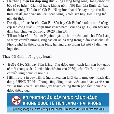
Hệ thống hiện tại đáp ứng đủ:
Vùng Đồng bằng sông Hồng được dự
báo sẽ sở hữu 4 đầu mối hàng không gồm: Nội Bài, Gia Bình, sân bay
thứ hai vùng Thủ đô và Cát Bi. Năng lực khai thác này được cho là
thừa đủ để gánh vác nhu cầu toàn vùng, khiến sân bay Tiên Lãng trở
nên dư thừa.
Dư địa phát triển của Cát Bi:
Sân bay Cát Bi hoàn toàn có thể nâng
cấp lên công suất 18 triệu lượt khách/năm. Với nhà ga T2, sân bay này
đảm bảo phục vụ tốt trong 10-20 năm tới.
Tối ưu hóa vốn đầu tư:
Nguồn ngân sách dự kiến dành cho Tiên Lãng
sẽ được chuyển hướng sang các dự án hạ tầng trọng điểm khác của Hải
Phòng như hệ thống cảng biển, hạ tầng giao thông kết nối và dịch vụ
logistics.
Thay đổi định hướng quy hoạch
Trước đây:
Sân bay Tiên Lãng từng được quy hoạch làm sân bay quốc
tế mới (công suất 12 triệu khách/năm vào 2050), còn Cát Bi dự kiến
chuyển sang phục vụ nội địa.
Hiện nay:
Sân bay Tiên Lãng bị xóa tên khỏi danh mục quy hoạch dân
dụng. UBND TP Hải Phòng cũng đồng thuận việc tạm hoãn và sẽ xem
xét lại tính khả thi sau khi Quy hoạch chung thành phố tầm nhìn 2075
được thông qua.