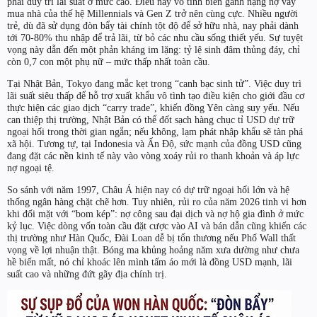
phải duy trì lãi suất ở mức cao. Điều này vô tình biến gánh nặng nợ vay
mua nhà của thế hệ Millennials và Gen Z trở nên cùng cực. Nhiều người
trẻ, dù đã sử dụng đòn bẩy tài chính tột độ để sở hữu nhà, nay phải dành
tới 70-80% thu nhập để trả lãi, từ bỏ các nhu cầu sống thiết yếu. Sự tuyệt
vọng này dẫn đến một phản kháng im lặng: tỷ lệ sinh đâm thủng đáy, chỉ
còn 0,7 con một phụ nữ – mức thấp nhất toàn cầu.
Tại Nhật Bản, Tokyo đang mắc kẹt trong “canh bạc sinh tử”. Việc duy trì
lãi suất siêu thấp để hỗ trợ xuất khẩu vô tình tạo điều kiện cho giới đầu cơ
thực hiện các giao dịch “carry trade”, khiến đồng Yên càng suy yếu. Nếu
can thiệp thị trường, Nhật Bản có thể đốt sạch hàng chục tỉ USD dự trữ
ngoại hối trong thời gian ngắn; nếu không, lạm phát nhập khẩu sẽ tàn phá
xã hội. Tương tự, tại Indonesia và Ấn Độ, sức mạnh của đồng USD cũng
đang đặt các nền kinh tế này vào vòng xoáy rủi ro thanh khoản và áp lực
nợ ngoại tệ.
So sánh với năm 1997, Châu Á hiện nay có dự trữ ngoại hối lớn và hệ
thống ngân hàng chặt chẽ hơn. Tuy nhiên, rủi ro của năm 2026 tinh vi hơn
khi đối mặt với “bom kép”: nợ công sau đại dịch và nợ hộ gia đình ở mức
kỷ lục. Việc dòng vốn toàn cầu đặt cược vào AI và bán dẫn cũng khiến các
thị trường như Hàn Quốc, Đài Loan dễ bị tổn thương nếu Phố Wall thất
vọng về lợi nhuận thật. Bóng ma khủng hoảng năm xưa dường như chưa
hề biến mất, nó chỉ khoác lên mình tấm áo mới là đồng USD mạnh, lãi
suất cao và những đứt gãy địa chính trị.