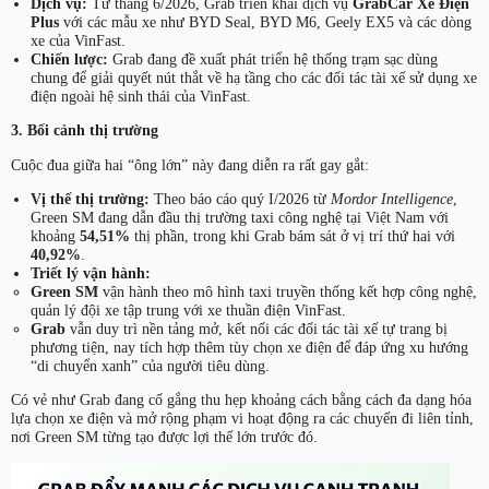
Dịch vụ:
Từ tháng 6/2026, Grab triển khai dịch vụ
GrabCar Xe Điện
Plus
với các mẫu xe như BYD Seal, BYD M6, Geely EX5 và các dòng
xe của VinFast.
Chiến lược:
Grab đang đề xuất phát triển hệ thống trạm sạc dùng
chung để giải quyết nút thắt về hạ tầng cho các đối tác tài xế sử dụng xe
điện ngoài hệ sinh thái của VinFast.
3. Bối cảnh thị trường
Cuộc đua giữa hai “ông lớn” này đang diễn ra rất gay gắt:
Vị thế thị trường:
Theo báo cáo quý I/2026 từ
Mordor Intelligence
,
Green SM đang dẫn đầu thị trường taxi công nghệ tại Việt Nam với
khoảng
54,51%
thị phần, trong khi Grab bám sát ở vị trí thứ hai với
40,92%
.
Triết lý vận hành:
Green SM
vận hành theo mô hình taxi truyền thống kết hợp công nghệ,
quản lý đội xe tập trung với xe thuần điện VinFast.
Grab
vẫn duy trì nền tảng mở, kết nối các đối tác tài xế tự trang bị
phương tiện, nay tích hợp thêm tùy chọn xe điện để đáp ứng xu hướng
“di chuyển xanh” của người tiêu dùng.
Có vẻ như Grab đang cố gắng thu hẹp khoảng cách bằng cách đa dạng hóa
lựa chọn xe điện và mở rộng phạm vi hoạt động ra các chuyến đi liên tỉnh,
nơi Green SM từng tạo được lợi thế lớn trước đó.