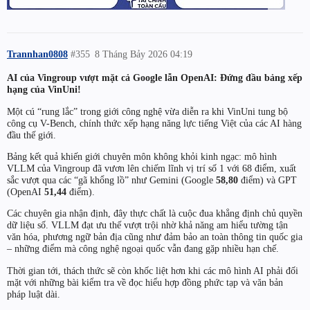
Trannhan0808
#355
8 Tháng Bảy 2026 04:19
AI của Vingroup vượt mặt cả Google lẫn OpenAI: Đứng đầu bảng xếp
hạng của VinUni!
Một cú “rung lắc” trong giới công nghệ vừa diễn ra khi VinUni tung bộ
công cụ V-Bench, chính thức xếp hạng năng lực tiếng Việt của các AI hàng
đầu thế giới.
Bảng kết quả khiến giới chuyên môn không khỏi kinh ngạc: mô hình
VLLM của Vingroup đã vươn lên chiếm lĩnh vị trí số 1 với 68 điểm, xuất
sắc vượt qua các “gã khổng lồ” như Gemini (Google
58,80
điểm) và GPT
(OpenAI
51,44
điểm).
Các chuyên gia nhận định, đây thực chất là cuộc đua khẳng định chủ quyền
dữ liệu số. VLLM đạt ưu thế vượt trội nhờ khả năng am hiểu tường tận
văn hóa, phương ngữ bản địa cũng như đảm bảo an toàn thông tin quốc gia
– những điểm mà công nghệ ngoại quốc vẫn đang gặp nhiều hạn chế.
Thời gian tới, thách thức sẽ còn khốc liệt hơn khi các mô hình AI phải đối
mặt với những bài kiểm tra về đọc hiểu hợp đồng phức tạp và văn bản
pháp luật dài.