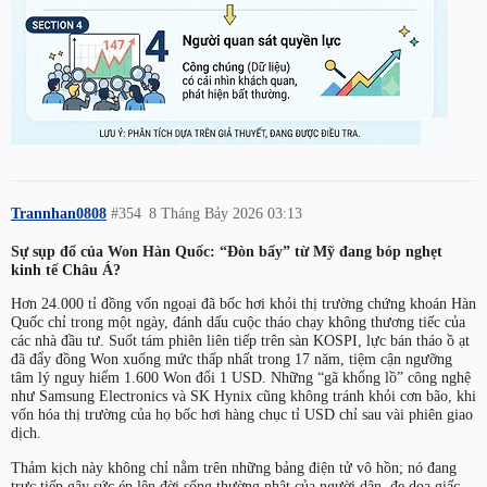
Trannhan0808
#354
8 Tháng Bảy 2026 03:13
Sự sụp đổ của Won Hàn Quốc: “Đòn bẩy” từ Mỹ đang bóp nghẹt
kinh tế Châu Á?
Hơn 24.000 tỉ đồng vốn ngoại đã bốc hơi khỏi thị trường chứng khoán Hàn
Quốc chỉ trong một ngày, đánh dấu cuộc tháo chạy không thương tiếc của
các nhà đầu tư. Suốt tám phiên liên tiếp trên sàn KOSPI, lực bán tháo ồ ạt
đã đẩy đồng Won xuống mức thấp nhất trong 17 năm, tiệm cận ngưỡng
tâm lý nguy hiểm 1.600 Won đổi 1 USD. Những “gã khổng lồ” công nghệ
như Samsung Electronics và SK Hynix cũng không tránh khỏi cơn bão, khi
vốn hóa thị trường của họ bốc hơi hàng chục tỉ USD chỉ sau vài phiên giao
dịch.
Thảm kịch này không chỉ nằm trên những bảng điện tử vô hồn; nó đang
trực tiếp gây sức ép lên đời sống thường nhật của người dân, đe dọa giấc