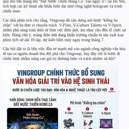
quy mô lớn mang tên “Đất Nước Thiên Hùng Ca” vào ngày 3/7 tại Hà Nội,
tích hợp các kỹ thuật sân khấu hiện đại như công nghệ hologram và trình
chiếu laser.
Các nhà phân tích cho rằng, Vingroup đã xây dựng mô hình “kiềng ba
chân” với ba đơn vị chuyên trách: V-Film, V-Culture Talents và V-Spirit,
nhằm phủ sóng toàn diện từ lĩnh vực điện ảnh, âm nhạc cho đến tổ chức sự
kiện. Đáng chú ý, mảng điện ảnh đang khẩn trương chuẩn bị sản xuất loạt
phim lịch sử dài 10 tập, dự kiến bấm máy ngay trong tháng 7.
Câu hỏi đặt ra là liệu việc đầu tư mạnh mẽ vào ngành công nghiệp văn hóa
sẽ tạo ra nguồn doanh thu đột phá cho Vingroup, hay đây chỉ là bước đi
chiến lược nhằm nâng cao giá trị thương hiệu và trách nhiệm xã hội?