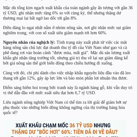
Mặc dù tổng kim ngạch xuất khẩu của toàn ngành gây ấn tượng với gần 36
tỷ USD, ghi nhận mức tăng 6% so với cùng kỳ, thế nhưng thặng dư
thương mại lại bất ngờ lao dốc tới gần 8%.
Điều đáng lo ngại nhất nằm ở nhóm nông sản, nơi ghi nhận mức sụt giảm
nghiêm trọng, với con số xuất siêu giảm mạnh tới hơn 60%.
Nguyên nhân của nghịch lý:
Tình trạng này xuất phát từ việc các mặt
hàng nông sản chủ lực đạt doanh thu tỷ đô của Việt Nam như gạo và cà
phê đang rơi vào hoàn cảnh “được mùa, mất giá”. Mặc dù sản lượng xuất
khẩu ghi nhận tăng trưởng tốt, nhưng giá trị thu về lại sụt giảm đáng kể
bởi giá nông sản thế giới biến động theo chiều hướng đi xuống.
Cùng với đó, chi phí dành cho việc nhập khẩu nguyên liệu đầu vào đã leo
thang tới gần 12%, gây áp lực lớn và bào mòn phần lợi nhuận thu được.
Điểm sáng hiếm hoi trong bức tranh này là ngành hàng gỗ, khi vẫn duy trì
vị thế dẫn đầu với mức xuất siêu đạt hơn 6,7 tỷ USD.
Liệu ngành nông nghiệp Việt Nam có thể tìm ra lời giải để giảm bớt sự
phụ thuộc vào những biến động không ngừng của thị trường hàng hóa
quốc tế?