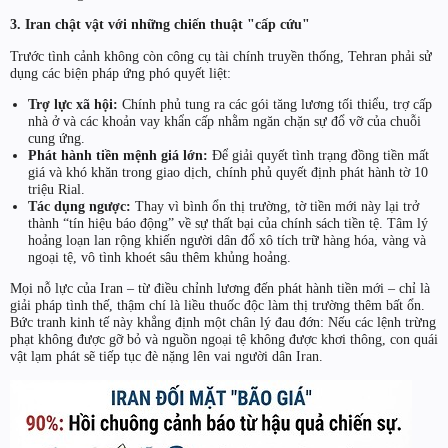
3. Iran chật vật với những chiến thuật "cấp cứu"
Trước tình cảnh không còn công cụ tài chính truyền thống, Tehran phải sử
dụng các biện pháp ứng phó quyết liệt:
Trợ lực xã hội:
Chính phủ tung ra các gói tăng lương tối thiểu, trợ cấp
nhà ở và các khoản vay khẩn cấp nhằm ngăn chặn sự đổ vỡ của chuỗi
cung ứng.
Phát hành tiền mệnh giá lớn:
Để giải quyết tình trạng đồng tiền mất
giá và khó khăn trong giao dịch, chính phủ quyết định phát hành tờ 10
triệu Rial.
Tác dụng ngược:
Thay vì bình ổn thị trường, tờ tiền mới này lại trở
thành “tín hiệu báo động” về sự thất bại của chính sách tiền tệ. Tâm lý
hoảng loạn lan rộng khiến người dân đổ xô tích trữ hàng hóa, vàng và
ngoại tệ, vô tình khoét sâu thêm khủng hoảng.
Mọi nỗ lực của Iran – từ điều chỉnh lương đến phát hành tiền mới – chỉ là
giải pháp tình thế, thậm chí là liều thuốc độc làm thị trường thêm bất ổn.
Bức tranh kinh tế này khẳng định một chân lý đau đớn: Nếu các lệnh trừng
phạt không được gỡ bỏ và nguồn ngoại tệ không được khơi thông, con quái
vật lạm phát sẽ tiếp tục đè nặng lên vai người dân Iran.