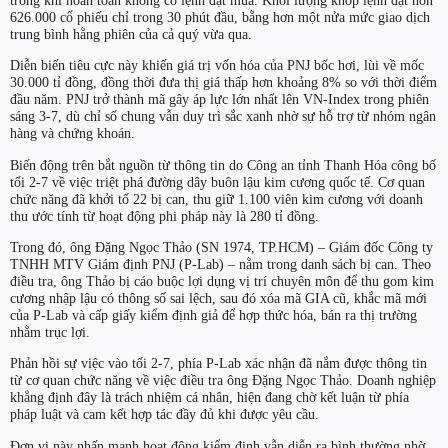
trong khi hoàn toàn không có lệnh đặt mua. Khối lượng khớp lệnh đạt hơn
626.000 cổ phiếu chỉ trong 30 phút đầu, bằng hơn một nửa mức giao dịch
trung bình hằng phiên của cả quý vừa qua.
Diễn biến tiêu cực này khiến giá trị vốn hóa của PNJ bốc hơi, lùi về mốc
30.000 tỉ đồng, đồng thời đưa thị giá thấp hơn khoảng 8% so với thời điểm
đầu năm. PNJ trở thành mã gây áp lực lớn nhất lên VN-Index trong phiên
sáng 3-7, dù chỉ số chung vẫn duy trì sắc xanh nhờ sự hỗ trợ từ nhóm ngân
hàng và chứng khoán.
Biến động trên bắt nguồn từ thông tin do Công an tỉnh Thanh Hóa công bố
tối 2-7 về việc triệt phá đường dây buôn lậu kim cương quốc tế. Cơ quan
chức năng đã khởi tố 22 bị can, thu giữ 1.100 viên kim cương với doanh
thu ước tính từ hoạt động phi pháp này là 280 tỉ đồng.
Trong đó, ông Đặng Ngọc Thảo (SN 1974, TP.HCM) – Giám đốc Công ty
TNHH MTV Giám định PNJ (P-Lab) – nằm trong danh sách bị can. Theo
điều tra, ông Thảo bị cáo buộc lợi dụng vị trí chuyên môn để thu gom kim
cương nhập lậu có thông số sai lệch, sau đó xóa mã GIA cũ, khắc mã mới
của P-Lab và cấp giấy kiểm định giả để hợp thức hóa, bán ra thị trường
nhằm trục lợi.
Phản hồi sự việc vào tối 2-7, phía P-Lab xác nhận đã nắm được thông tin
từ cơ quan chức năng về việc điều tra ông Đặng Ngọc Thảo. Doanh nghiệp
khẳng định đây là trách nhiệm cá nhân, hiện đang chờ kết luận từ phía
pháp luật và cam kết hợp tác đầy đủ khi được yêu cầu.
Đơn vị này nhấn mạnh hoạt động kiểm định vẫn diễn ra bình thường nhờ