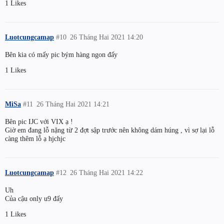
1 Likes
Luotcungcamap
#10
26 Tháng Hai 2021 14:20
Bên kia có mấy pic bým hàng ngon đấy
1 Likes
MiSa
#11
26 Tháng Hai 2021 14:21
Bên pic IJC với VIX ạ !
Giờ em đang lỗ nặng từ 2 đợt sập trước nên không dám húng , vì sợ lại lỗ
càng thêm lỗ ạ hjchjc
Luotcungcamap
#12
26 Tháng Hai 2021 14:22
Uh
Của cậu only u9 đấy
1 Likes