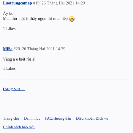
Luotcungcamap
#19
26 Tháng Hai 2021 14:29
Ấy ko
Mua thử một ít thấy ngon thì mua tiếp
1 Likes
MiSa
#20
26 Tháng Hai 2021 14:29
Vâng ạ e biết rồi ạ!
1 Likes
trang sau →
Trang chủ
Danh mục
FAQ/Hướng dẫn
Điều khoản Dịch vụ
Chính sách bảo mật