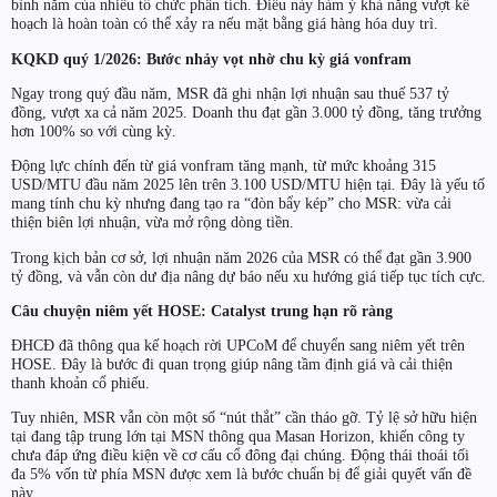
bình năm của nhiều tổ chức phân tích. Điều này hàm ý khả năng vượt kế
hoạch là hoàn toàn có thể xảy ra nếu mặt bằng giá hàng hóa duy trì.
KQKD quý 1/2026: Bước nhảy vọt nhờ chu kỳ giá vonfram
Ngay trong quý đầu năm, MSR đã ghi nhận lợi nhuận sau thuế 537 tỷ
đồng, vượt xa cả năm 2025. Doanh thu đạt gần 3.000 tỷ đồng, tăng trưởng
hơn 100% so với cùng kỳ.
Động lực chính đến từ giá vonfram tăng mạnh, từ mức khoảng 315
USD/MTU đầu năm 2025 lên trên 3.100 USD/MTU hiện tại. Đây là yếu tố
mang tính chu kỳ nhưng đang tạo ra “đòn bẩy kép” cho MSR: vừa cải
thiện biên lợi nhuận, vừa mở rộng dòng tiền.
Trong kịch bản cơ sở, lợi nhuận năm 2026 của MSR có thể đạt gần 3.900
tỷ đồng, và vẫn còn dư địa nâng dự báo nếu xu hướng giá tiếp tục tích cực.
Câu chuyện niêm yết HOSE: Catalyst trung hạn rõ ràng
ĐHCĐ đã thông qua kế hoạch rời UPCoM để chuyển sang niêm yết trên
HOSE. Đây là bước đi quan trọng giúp nâng tầm định giá và cải thiện
thanh khoản cổ phiếu.
Tuy nhiên, MSR vẫn còn một số “nút thắt” cần tháo gỡ. Tỷ lệ sở hữu hiện
tại đang tập trung lớn tại MSN thông qua Masan Horizon, khiến công ty
chưa đáp ứng điều kiện về cơ cấu cổ đông đại chúng. Động thái thoái tối
đa 5% vốn từ phía MSN được xem là bước chuẩn bị để giải quyết vấn đề
này.