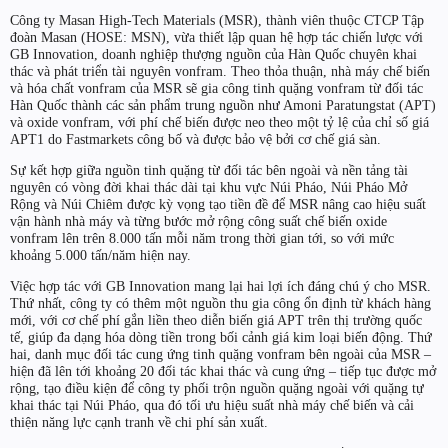
Công ty Masan High-Tech Materials (MSR), thành viên thuộc CTCP Tập
đoàn Masan (HOSE: MSN), vừa thiết lập quan hệ hợp tác chiến lược với
GB Innovation, doanh nghiệp thượng nguồn của Hàn Quốc chuyên khai
thác và phát triển tài nguyên vonfram. Theo thỏa thuận, nhà máy chế biến
và hóa chất vonfram của MSR sẽ gia công tinh quặng vonfram từ đối tác
Hàn Quốc thành các sản phẩm trung nguồn như Amoni Paratungstat (APT)
và oxide vonfram, với phí chế biến được neo theo một tỷ lệ của chỉ số giá
APT1 do Fastmarkets công bố và được bảo vệ bởi cơ chế giá sàn.
Sự kết hợp giữa nguồn tinh quặng từ đối tác bên ngoài và nền tảng tài
nguyên có vòng đời khai thác dài tại khu vực Núi Pháo, Núi Pháo Mở
Rộng và Núi Chiêm được kỳ vọng tạo tiền đề để MSR nâng cao hiệu suất
vận hành nhà máy và từng bước mở rộng công suất chế biến oxide
vonfram lên trên 8.000 tấn mỗi năm trong thời gian tới, so với mức
khoảng 5.000 tấn/năm hiện nay.
Việc hợp tác với GB Innovation mang lại hai lợi ích đáng chú ý cho MSR.
Thứ nhất, công ty có thêm một nguồn thu gia công ổn định từ khách hàng
mới, với cơ chế phí gắn liền theo diễn biến giá APT trên thị trường quốc
tế, giúp đa dạng hóa dòng tiền trong bối cảnh giá kim loại biến động. Thứ
hai, danh mục đối tác cung ứng tinh quặng vonfram bên ngoài của MSR –
hiện đã lên tới khoảng 20 đối tác khai thác và cung ứng – tiếp tục được mở
rộng, tạo điều kiện để công ty phối trộn nguồn quặng ngoài với quặng tự
khai thác tại Núi Pháo, qua đó tối ưu hiệu suất nhà máy chế biến và cải
thiện năng lực cạnh tranh về chi phí sản xuất.