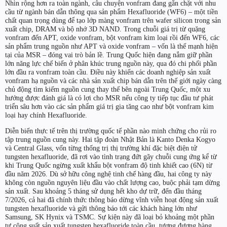
Nhìn rộng hơn ra toàn ngành, câu chuyện vonfram đang gắn chặt với nhu
cầu từ ngành bán dẫn thông qua sản phẩm Hexafluoride (WF6) – một tiền
chất quan trọng dùng để tạo lớp màng vonfram trên wafer silicon trong sản
xuất chip, DRAM và bộ nhớ 3D NAND. Trong chuỗi giá trị từ quặng
vonfram đến APT, oxide vonfram, bột vonfram kim loại rồi đến WF6, các
sản phẩm trung nguồn như APT và oxide vonfram – vốn là thế mạnh hiện
tại của MSR – đóng vai trò bản lề. Trung Quốc hiện đang nắm giữ phần
lớn năng lực chế biến ở phân khúc trung nguồn này, qua đó chi phối phần
lớn đầu ra vonfram toàn cầu. Điều này khiến các doanh nghiệp sản xuất
vonfram hạ nguồn và các nhà sản xuất chip bán dẫn trên thế giới ngày càng
chủ động tìm kiếm nguồn cung thay thế bên ngoài Trung Quốc, một xu
hướng được đánh giá là có lợi cho MSR nếu công ty tiếp tục đầu tư phát
triển sâu hơn vào các sản phẩm giá trị gia tăng cao như bột vonfram kim
loại hay chính Hexafluoride.
Diễn biến thực tế trên thị trường quốc tế phần nào minh chứng cho rủi ro
tập trung nguồn cung này. Hai tập đoàn Nhật Bản là Kanto Denka Kogyo
và Central Glass, vốn từng thống trị thị trường khí đặc biệt điện tử
tungsten hexafluoride, đã rơi vào tình trạng đứt gãy chuỗi cung ứng kể từ
khi Trung Quốc ngừng xuất khẩu bột vonfram độ tinh khiết cao (6N) từ
đầu năm 2026. Dù sở hữu công nghệ tinh chế hàng đầu, hai công ty này
không còn nguồn nguyên liệu đầu vào chất lượng cao, buộc phải tạm dừng
sản xuất. Sau khoảng 5 tháng sử dụng hết kho dự trữ, đến đầu tháng
7/2026, cả hai đã chính thức thông báo dừng vĩnh viễn hoạt động sản xuất
tungsten hexafluoride và gửi thông báo tới các khách hàng lớn như
Samsung, SK Hynix và TSMC. Sự kiện này đã loại bỏ khoảng một phần
tư công suất sản xuất tungsten hexafluoride toàn cầu, tương đương hàng