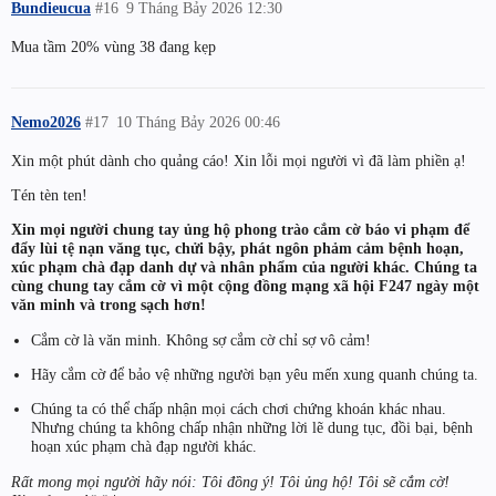
Bundieucua
#16
9 Tháng Bảy 2026 12:30
Mua tầm 20% vùng 38 đang kẹp
Nemo2026
#17
10 Tháng Bảy 2026 00:46
Xin một phút dành cho quảng cáo! Xin lỗi mọi người vì đã làm phiền ạ!
Tén tèn ten!
Xin mọi người chung tay ủng hộ phong trào cắm cờ báo vi phạm để
đẩy lùi tệ nạn văng tục, chửi bậy, phát ngôn phảm cảm bệnh hoạn,
xúc phạm chà đạp danh dự và nhân phẩm của người khác. Chúng ta
cùng chung tay cắm cờ vì một cộng đồng mạng xã hội F247 ngày một
văn minh và trong sạch hơn!
Cắm cờ là văn minh. Không sợ cắm cờ chỉ sợ vô cảm!
Hãy cắm cờ để bảo vệ những người bạn yêu mến xung quanh chúng ta.
Chúng ta có thể chấp nhận mọi cách chơi chứng khoán khác nhau.
Nhưng chúng ta không chấp nhận những lời lẽ dung tục, đồi bại, bệnh
hoạn xúc phạm chà đạp người khác.
Rất mong mọi người hãy nói: Tôi đồng ý! Tôi ủng hộ! Tôi sẽ cắm cờ!