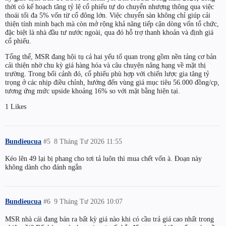
thời có kế hoạch tăng tỷ lệ cổ phiếu tự do chuyển nhượng thông qua việc
thoái tối đa 5% vốn từ cổ đông lớn. Việc chuyển sàn không chỉ giúp cải
thiện tính minh bạch mà còn mở rộng khả năng tiếp cận dòng vốn tổ chức,
đặc biệt là nhà đầu tư nước ngoài, qua đó hỗ trợ thanh khoản và định giá
cổ phiếu.
Tổng thể, MSR đang hội tụ cả hai yếu tố quan trọng gồm nền tảng cơ bản
cải thiện nhờ chu kỳ giá hàng hóa và câu chuyện nâng hạng về mặt thị
trường. Trong bối cảnh đó, cổ phiếu phù hợp với chiến lược gia tăng tỷ
trọng ở các nhịp điều chỉnh, hướng đến vùng giá mục tiêu 56.000 đồng/cp,
tương ứng mức upside khoảng 16% so với mặt bằng hiện tại.
1 Likes
Bundieucua
#5
8 Tháng Tư 2026 11:55
Kéo lên 49 lại bị phang cho tơi tả luôn thì mua chết vốn à. Đoạn này
không dành cho đánh ngắn
Bundieucua
#6
9 Tháng Tư 2026 10:07
MSR nhà cái đang bán ra bất kỳ giá nào khi có cầu trả giá cao nhất trong