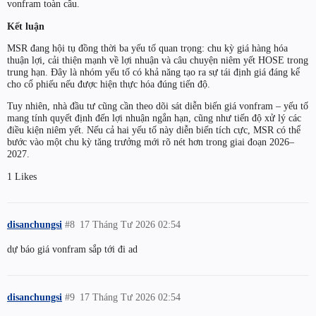
vonfram toàn cầu.
Kết luận
MSR đang hội tụ đồng thời ba yếu tố quan trọng: chu kỳ giá hàng hóa
thuận lợi, cải thiện mạnh về lợi nhuận và câu chuyện niêm yết HOSE trong
trung hạn. Đây là nhóm yếu tố có khả năng tạo ra sự tái định giá đáng kể
cho cổ phiếu nếu được hiện thực hóa đúng tiến độ.
Tuy nhiên, nhà đầu tư cũng cần theo dõi sát diễn biến giá vonfram – yếu tố
mang tính quyết định đến lợi nhuận ngắn hạn, cũng như tiến độ xử lý các
điều kiện niêm yết. Nếu cả hai yếu tố này diễn biến tích cực, MSR có thể
bước vào một chu kỳ tăng trưởng mới rõ nét hơn trong giai đoạn 2026–
2027.
1 Likes
disanchungsi
#8
17 Tháng Tư 2026 02:54
dự báo giá vonfram sắp tới đi ad
disanchungsi
#9
17 Tháng Tư 2026 02:54