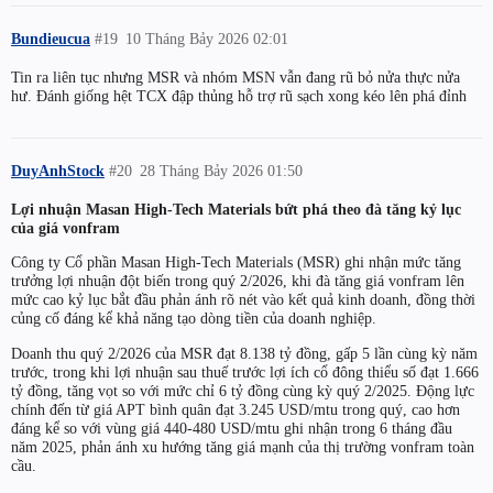
Bundieucua
#19
10 Tháng Bảy 2026 02:01
Tin ra liên tục nhưng MSR và nhóm MSN vẫn đang rũ bỏ nửa thực nửa
hư. Đánh giống hệt TCX đập thủng hỗ trợ rũ sạch xong kéo lên phá đỉnh
DuyAnhStock
#20
28 Tháng Bảy 2026 01:50
Lợi nhuận Masan High-Tech Materials bứt phá theo đà tăng kỷ lục
của giá vonfram
Công ty Cổ phần Masan High-Tech Materials (MSR) ghi nhận mức tăng
trưởng lợi nhuận đột biến trong quý 2/2026, khi đà tăng giá vonfram lên
mức cao kỷ lục bắt đầu phản ánh rõ nét vào kết quả kinh doanh, đồng thời
củng cố đáng kể khả năng tạo dòng tiền của doanh nghiệp.
Doanh thu quý 2/2026 của MSR đạt 8.138 tỷ đồng, gấp 5 lần cùng kỳ năm
trước, trong khi lợi nhuận sau thuế trước lợi ích cổ đông thiểu số đạt 1.666
tỷ đồng, tăng vọt so với mức chỉ 6 tỷ đồng cùng kỳ quý 2/2025. Động lực
chính đến từ giá APT bình quân đạt 3.245 USD/mtu trong quý, cao hơn
đáng kể so với vùng giá 440-480 USD/mtu ghi nhận trong 6 tháng đầu
năm 2025, phản ánh xu hướng tăng giá mạnh của thị trường vonfram toàn
cầu.