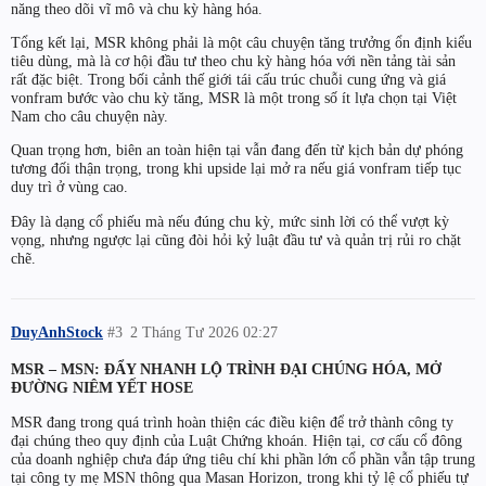
năng theo dõi vĩ mô và chu kỳ hàng hóa.
Tổng kết lại, MSR không phải là một câu chuyện tăng trưởng ổn định kiểu
tiêu dùng, mà là cơ hội đầu tư theo chu kỳ hàng hóa với nền tảng tài sản
rất đặc biệt. Trong bối cảnh thế giới tái cấu trúc chuỗi cung ứng và giá
vonfram bước vào chu kỳ tăng, MSR là một trong số ít lựa chọn tại Việt
Nam cho câu chuyện này.
Quan trọng hơn, biên an toàn hiện tại vẫn đang đến từ kịch bản dự phóng
tương đối thận trọng, trong khi upside lại mở ra nếu giá vonfram tiếp tục
duy trì ở vùng cao.
Đây là dạng cổ phiếu mà nếu đúng chu kỳ, mức sinh lời có thể vượt kỳ
vọng, nhưng ngược lại cũng đòi hỏi kỷ luật đầu tư và quản trị rủi ro chặt
chẽ.
DuyAnhStock
#3
2 Tháng Tư 2026 02:27
MSR – MSN: ĐẨY NHANH LỘ TRÌNH ĐẠI CHÚNG HÓA, MỞ
ĐƯỜNG NIÊM YẾT HOSE
MSR đang trong quá trình hoàn thiện các điều kiện để trở thành công ty
đại chúng theo quy định của Luật Chứng khoán. Hiện tại, cơ cấu cổ đông
của doanh nghiệp chưa đáp ứng tiêu chí khi phần lớn cổ phần vẫn tập trung
tại công ty mẹ MSN thông qua Masan Horizon, trong khi tỷ lệ cổ phiếu tự