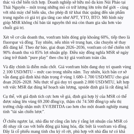
thác và chế biến tích hợp. Doanh nghiệp sở hữu mỏ đa kim Núi Pháo tại
Thái Nguyên – một trong những mỏ có trữ lượng lớn trên thế giới – cùng
với nhà máy chế biến sâu, cho phép đi từ khai thác quặng đến sản phẩm
trung nguồn có giá trị gia tăng cao như APT, YTO, BTO. Mô hình này
giúp MSR không chỉ bán tài nguyên thô mà còn tham gia sâu hơn vào
chuỗi giá trị.
Xét về cơ cấu doanh thu, vonfram hiện đóng góp khoảng 60%, tiếp theo là
fluorspar và đồng. Tuy nhiên, nếu nhìn về trung hạn, câu chuyện sẽ thay
đổi đáng kể. Theo dự báo, giai đoạn 2026–2036, vonfram có thể chiếm tới
90% doanh thu và 85% lợi nhuận gộp. Điều này đồng nghĩa MSR sẽ ngày
càng trở thành “pure play” theo chu kỳ giá vonfram toàn cầu.
Và đây chính là điểm mấu chốt. Giá vonfram hiện đang duy trì quanh vùng
2.100 USD/MTU – mức cao trong nhiều năm. Tuy nhiên, kịch bản cơ sở
vẫn đang giả định khá thận trọng ở vùng 1.680–1.700 USD/MTU cho giai
đoạn 2026–2028. Nếu thực tế giá duy trì quanh 2.000 USD/MTU, kết hợp
với việc MSR đạt đúng kế hoạch sản lượng, upside định giá là rất đáng kể.
Cụ thể, với giả định tích cực hơn về giá, định giá hợp lý của MSR có thể
được nâng lên vùng 69.200 đồng/cp, thậm chí 74.500 đồng/cp nếu thị
trường chấp nhận mức EV/EBITDA cao hơn cho một doanh nghiệp mang
tính “tài sản chiến lược”.
Ở chiều ngược lại, nhà đầu tư cũng cần lưu ý rằng lợi nhuận của MSR có
độ nhạy rất cao với biến động giá hàng hóa, đặc biệt là vonfram và đồng.
Đây là cổ phiếu mang tính chu kỳ rõ rệt, phù hợp với nhà đầu tư có khả