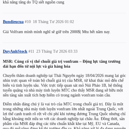
khả năng tăng do TQ siết nguồn cung
Bundieucua
#10
18 Tháng Tư 2026 01:02
Giá Volfram mình mình nghĩ sẽ giữ trên 2000$| Mtu hết năm nay.
DuyAnhStock
#11
23 Tháng Tư 2026 03:33
MSR: Củng cố vị thế chuỗi giá trị vonfram – Động lực tăng trưởng
dài hạn đến từ nội lực và giá hàng hóa
Chuyến thăm doanh nghiệp tại Thái Nguyên ngày 18/04/2026 mang lại góc
nhìn trực quan về toàn bộ chuỗi giá trị của MSR, từ khai thác mỏ đến chế
biến và tinh luyện sâu. Việc trực tiếp quan sát mỏ Núi Pháo 1B, hệ thống
tuyển quặng và nhà máy tinh luyện MTC cho thấy MSR đang sở hữu một
nền tảng sản xuất tích hợp hiếm có trong ngành vonfram toàn cầu.
Điểm nhấn đáng chú ý là vai trò của MTC trong chuỗi giá trị. Đây là một
trong những nhà máy tinh luyện vonfram lớn nhất ngoài Trung Quốc, với
lợi thế cạnh tranh rõ rệt về chi phí khi tương đương Trung Quốc nhưng chỉ
bằng khoảng một nửa so với các doanh nghiệp tại châu Âu. Đồng thời, sản
phẩm của MSR đáp ứng các tiêu chuẩn khắt khe tại Mỹ, EU và Canada,
qua đó mở rộng đáng kể thị trường đầu ra. Khả năng xử lý đa dạng nguyên