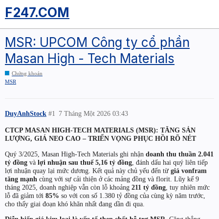
F247.COM
MSR: UPCOM Công ty cổ phần
Masan High - Tech Materials
Chứng khoán
MSR
DuyAnhStock
#1
7 Tháng Một 2026 03:43
CTCP MASAN HIGH-TECH MATERIALS (MSR): TĂNG SẢN
LƯỢNG, GIÁ NEO CAO – TRIỂN VỌNG PHỤC HỒI RÕ NÉT
Quý 3/2025, Masan High-Tech Materials ghi nhận
doanh thu thuần 2.041
tỷ đồng
và
lợi nhuận sau thuế 5,16 tỷ đồng
, đánh dấu hai quý liên tiếp
lợi nhuận quay lại mức dương. Kết quả này chủ yếu đến từ
giá vonfram
tăng mạnh
cùng với sự cải thiện ở các mảng đồng và florit. Lũy kế 9
tháng 2025, doanh nghiệp vẫn còn lỗ khoảng
211 tỷ đồng
, tuy nhiên mức
lỗ đã giảm tới
85%
so với con số 1.380 tỷ đồng của cùng kỳ năm trước,
cho thấy giai đoạn khó khăn nhất đang dần đi qua.