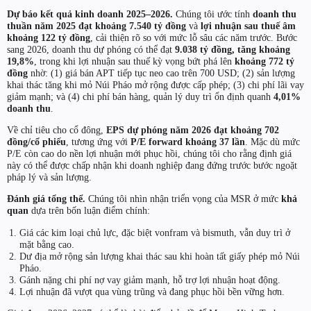
Dự báo kết quả kinh doanh 2025–2026.
Chúng tôi ước tính
doanh thu
thuần năm 2025 đạt khoảng 7.540 tỷ đồng
và
lợi nhuận sau thuế âm
khoảng 122 tỷ đồng
, cải thiện rõ so với mức lỗ sâu các năm trước. Bước
sang 2026, doanh thu dự phóng có thể đạt
9.038 tỷ đồng, tăng khoảng
19,8%
, trong khi lợi nhuận sau thuế kỳ vọng bứt phá lên
khoảng 772 tỷ
đồng
nhờ: (1) giá bán APT tiếp tục neo cao trên 700 USD; (2) sản lượng
khai thác tăng khi mỏ Núi Pháo mở rộng được cấp phép; (3) chi phí lãi vay
giảm mạnh; và (4) chi phí bán hàng, quản lý duy trì ổn định quanh
4,01%
doanh thu
.
Về chỉ tiêu cho cổ đông,
EPS dự phóng năm 2026 đạt khoảng 702
đồng/cổ phiếu
, tương ứng với
P/E forward khoảng 37 lần
. Mặc dù mức
P/E còn cao do nền lợi nhuận mới phục hồi, chúng tôi cho rằng định giá
này có thể được chấp nhận khi doanh nghiệp đang đứng trước bước ngoặt
pháp lý và sản lượng.
Đánh giá tổng thể.
Chúng tôi nhìn nhận triển vọng của MSR ở mức
khả
quan
dựa trên bốn luận điểm chính:
Giá các kim loại chủ lực, đặc biệt vonfram và bismuth, vẫn duy trì ở
mặt bằng cao.
Dư địa mở rộng sản lượng khai thác sau khi hoàn tất giấy phép mỏ Núi
Pháo.
Gánh nặng chi phí nợ vay giảm mạnh, hỗ trợ lợi nhuận hoạt động.
Lợi nhuận đã vượt qua vùng trũng và đang phục hồi bền vững hơn.