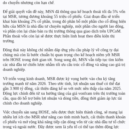
do chuyển nhượng còn hạn chế.
Để giải quyết vấn đề này, MSN đã thông qua kế hoạch thoái tối đa 5% vốn
tại MSR, tương đương khoảng 55 triệu cổ phiếu. Giai đoạn đầu sẽ triển
khai bán khoảng 2% cổ phần, trong đó phân bổ một phần cho cổ đông hiện
hữu của MSN là nhà đầu tư chuyên nghiệp, một phần cho người lao động,
và phần còn lại chào bán ra thị trường thông qua giao dịch trên UPCoM.
Phần thoái vốn còn lại sẽ được thực hiện linh hoạt theo điều kiện thị
trường.
Động thái này không chỉ nhằm đáp ứng yêu cầu pháp lý về công ty đại
chúng mà còn là bước chuẩn bị quan trọng cho kế hoạch niêm yết MSR
trên HOSE trong thời gian tới. Song song đó, MSN vẫn tiếp tục tìm kiếm
các nhà đầu tư chiến lược nhằm tối ưu cấu trúc cổ đông và nâng cao giá trị
doanh nghiệp.
Về triển vọng kinh doanh, MSR được kỳ vọng bước vào chu kỳ tăng
trưởng mạnh từ năm 2026. Theo ước tính, lợi nhuận sau thuế có thể đạt
gần 3.900 tỷ đồng, cải thiện đáng kể so với mức nền thấp của năm 2025.
Động lực chính đến từ xu hướng tăng của giá vonfram trên thị trường toàn
cầu, qua đó hỗ trợ biên lợi nhuận và dòng tiền, đồng thời giảm áp lực tài
chính cho doanh nghiệp.
Việc chuyển sàn sang HOSE, nếu được thực hiện thành công, sẽ mang lại
nhiều lợi ích cho MSR như nâng cao tính minh bạch, cải thiện thanh khoản
cổ phiếu và mở rộng khả năng tiếp cận dòng vốn từ các nhà đầu tư tổ chức
trong và ngoài nước. Đây được xem là yếu tố có thể tạo thêm động lực