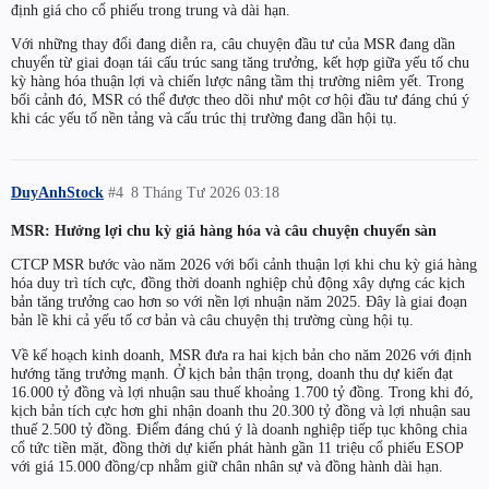
định giá cho cổ phiếu trong trung và dài hạn.
Với những thay đổi đang diễn ra, câu chuyện đầu tư của MSR đang dần
chuyển từ giai đoạn tái cấu trúc sang tăng trưởng, kết hợp giữa yếu tố chu
kỳ hàng hóa thuận lợi và chiến lược nâng tầm thị trường niêm yết. Trong
bối cảnh đó, MSR có thể được theo dõi như một cơ hội đầu tư đáng chú ý
khi các yếu tố nền tảng và cấu trúc thị trường đang dần hội tụ.
DuyAnhStock
#4
8 Tháng Tư 2026 03:18
MSR: Hưởng lợi chu kỳ giá hàng hóa và câu chuyện chuyển sàn
CTCP MSR bước vào năm 2026 với bối cảnh thuận lợi khi chu kỳ giá hàng
hóa duy trì tích cực, đồng thời doanh nghiệp chủ động xây dựng các kịch
bản tăng trưởng cao hơn so với nền lợi nhuận năm 2025. Đây là giai đoạn
bản lề khi cả yếu tố cơ bản và câu chuyện thị trường cùng hội tụ.
Về kế hoạch kinh doanh, MSR đưa ra hai kịch bản cho năm 2026 với định
hướng tăng trưởng mạnh. Ở kịch bản thận trọng, doanh thu dự kiến đạt
16.000 tỷ đồng và lợi nhuận sau thuế khoảng 1.700 tỷ đồng. Trong khi đó,
kịch bản tích cực hơn ghi nhận doanh thu 20.300 tỷ đồng và lợi nhuận sau
thuế 2.500 tỷ đồng. Điểm đáng chú ý là doanh nghiệp tiếp tục không chia
cổ tức tiền mặt, đồng thời dự kiến phát hành gần 11 triệu cổ phiếu ESOP
với giá 15.000 đồng/cp nhằm giữ chân nhân sự và đồng hành dài hạn.