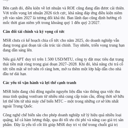
Bên cạnh đó, điều kiện về lợi nhuận và ROE cũng đang dần được cải thiện.
Với triển vọng lợi nhuận 2026 tích cực, khả năng đáp ứng điều kiện niêm
yết vào năm 2027 là tương đối khả thi. Ban lãnh đạo cũng định hướng rõ
mốc thời gian niêm yết trong khoảng quý 1 đến quý 2/2027.
Cân đối tài chính và kỳ vọng cổ tức
MSR chưa có kế hoạch chia cổ tức cho năm 2025, do doanh nghiệp vẫn
đang trong giai đoạn tái cấu trúc tài chính. Tuy nhiên, triển vọng trung hạn
đang dần sáng lên.
Nếu giá APT duy trì trên 1.500 USD/MTU, công ty đặt mục tiêu đạt trạng
thái tiền mặt ròng trong giai đoạn 2027–2028. Khi đó, khả năng chi trả cổ
tức tiền mặt sẽ trở nên rõ ràng hơn, mở ra thêm một lớp hấp dẫn cho nhà
đầu tư dài hạn.
Các yếu tố vận hành và lợi thế cạnh tranh
MSR hiện đang chủ động nguồn nguyên liệu đầu vào thông qua việc thu
mua tinh quặng vonfram từ nhiều nhà cung cấp toàn cầu, đồng thời sở hữu
lợi thế lớn từ nhà máy chế biến MTC – một trong những cơ sở lớn nhất
ngoài Trung Quốc.
Công nghệ chế biến sâu cho phép doanh nghiệp xử lý hiệu quả nhiều loại
quặng, kể cả hàm lượng thấp, qua đó tối ưu chi phí và nâng cao giá trị sản
phẩm. Đây là yếu tố cốt lõi giúp MSR duy trì vị thế trong chuỗi giá trị