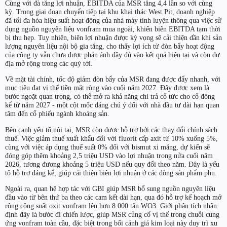
Cùng với đà tăng lợi nhuận, EBITDA của MSR tăng 4,4 lần so với cùng
kỳ. Trong giai đoạn chuyển tiếp tại khu khai thác West Pit, doanh nghiệp
đã tối đa hóa hiệu suất hoạt động của nhà máy tinh luyện thông qua việc sử
dụng nguồn nguyên liệu vonfram mua ngoài, khiến biên EBITDA tạm thời
bị thu hẹp. Tuy nhiên, biên lợi nhuận được kỳ vọng sẽ cải thiện dần khi sản
lượng nguyên liệu nội bộ gia tăng, cho thấy lợi ích từ đòn bẩy hoạt động
của công ty vẫn chưa được phản ánh đầy đủ vào kết quả hiện tại và còn dư
địa mở rộng trong các quý tới.
Về mặt tài chính, tốc độ giảm đòn bẩy của MSR đang được đẩy nhanh, với
mục tiêu đạt vị thế tiền mặt ròng vào cuối năm 2027. Đây được xem là
bước ngoặt quan trọng, có thể mở ra khả năng chi trả cổ tức cho cổ đông
kể từ năm 2027 - một cột mốc đáng chú ý đối với nhà đầu tư dài hạn quan
tâm đến cổ phiếu ngành khoáng sản.
Bên cạnh yếu tố nội tại, MSR còn được hỗ trợ bởi các thay đổi chính sách
thuế. Việc giảm thuế xuất khẩu đối với fluorit cấp axit từ 10% xuống 5%,
cùng với việc áp dụng thuế suất 0% đối với bismut xi măng, dự kiến sẽ
đóng góp thêm khoảng 2,5 triệu USD vào lợi nhuận trong nửa cuối năm
2026, tương đương khoảng 5 triệu USD nếu quy đổi theo năm. Đây là yếu
tố hỗ trợ đáng kể, giúp cải thiện biên lợi nhuận ở các dòng sản phẩm phụ.
Ngoài ra, quan hệ hợp tác với GBI giúp MSR bổ sung nguồn nguyên liệu
đầu vào từ bên thứ ba theo các cam kết dài hạn, qua đó hỗ trợ kế hoạch mở
rộng công suất oxit vonfram lên hơn 8.000 tấn WO3. Giới phân tích nhận
định đây là bước đi chiến lược, giúp MSR củng cố vị thế trong chuỗi cung
ứng vonfram toàn cầu, đặc biệt trong bối cảnh giá kim loại này duy trì xu