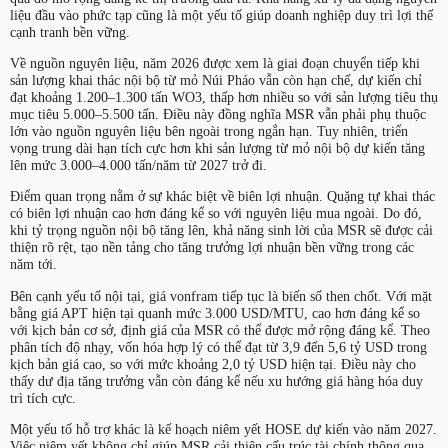
liệu đầu vào phức tạp cũng là một yếu tố giúp doanh nghiệp duy trì lợi thế
cạnh tranh bền vững.
Về nguồn nguyên liệu, năm 2026 được xem là giai đoạn chuyển tiếp khi
sản lượng khai thác nội bộ từ mỏ Núi Pháo vẫn còn hạn chế, dự kiến chỉ
đạt khoảng 1.200–1.300 tấn WO3, thấp hơn nhiều so với sản lượng tiêu thụ
mục tiêu 5.000–5.500 tấn. Điều này đồng nghĩa MSR vẫn phải phụ thuộc
lớn vào nguồn nguyên liệu bên ngoài trong ngắn hạn. Tuy nhiên, triển
vọng trung dài hạn tích cực hơn khi sản lượng từ mỏ nội bộ dự kiến tăng
lên mức 3.000–4.000 tấn/năm từ 2027 trở đi.
Điểm quan trọng nằm ở sự khác biệt về biên lợi nhuận. Quặng tự khai thác
có biên lợi nhuận cao hơn đáng kể so với nguyên liệu mua ngoài. Do đó,
khi tỷ trọng nguồn nội bộ tăng lên, khả năng sinh lời của MSR sẽ được cải
thiện rõ rệt, tạo nền tảng cho tăng trưởng lợi nhuận bền vững trong các
năm tới.
Bên cạnh yếu tố nội tại, giá vonfram tiếp tục là biến số then chốt. Với mặt
bằng giá APT hiện tại quanh mức 3.000 USD/MTU, cao hơn đáng kể so
với kịch bản cơ sở, định giá của MSR có thể được mở rộng đáng kể. Theo
phân tích độ nhạy, vốn hóa hợp lý có thể đạt từ 3,9 đến 5,6 tỷ USD trong
kịch bản giá cao, so với mức khoảng 2,0 tỷ USD hiện tại. Điều này cho
thấy dư địa tăng trưởng vẫn còn đáng kể nếu xu hướng giá hàng hóa duy
trì tích cực.
Một yếu tố hỗ trợ khác là kế hoạch niêm yết HOSE dự kiến vào năm 2027.
Việc niêm yết không chỉ giúp MSR cải thiện cấu trúc tài chính thông qua