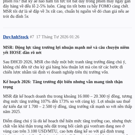
phiên rồi? Bất kỳ ae nào ham tin tưc tốt bắt đấy trong phiên mấy ngày gần
đây hàng về đểu lỗ 2-5% luôn. Càng tin tốt bơm ra bẫy FOMO càng chết.
MSR tôi dự là sẽ đập về 3x rất cao, chuẩn bị nguồn về đó chan giá nếu ae
trót đu đỉnh 5x
DuyAnhStock
#7
17 Tháng Tư 2026 01:26
MSR: Động lực tăng trưởng lợi nhuận mạnh mẽ và câu chuyện niêm
yết HOSE dần rõ nét
Sau ĐHCĐ 2026, MSR cho thấy một bức tranh tăng trưởng đáng chú ý,
không chỉ đến từ chu kỳ giá hàng hóa thuận lợi mà còn từ các bước đi
chiến lược nhằm tái định vị doanh nghiệp trên thị trường vốn.
Kế hoạch 2026: Tăng trưởng đột biến nhưng vẫn mang tính thận
trọng
MSR đặt kế hoạch doanh thu trong khoảng 16.000 – 20.300 tỷ đồng, tương
ứng mức tăng trưởng 107% đến 173% so với cùng kỳ. Lợi nhuận sau thuế
dự kiến đạt từ 1.700 – 2.500 tỷ đồng, tăng trưởng rất mạnh so với nền thấp
năm 2025.
Điểm đáng chú ý là dù kế hoạch thể hiện mức tăng trưởng cao, nhưng thực
chất vẫn khá thận trọng nếu đặt trong bối cảnh giá vonfram đang neo ở
vùng cao trên 3.100 USD/MTU, cao hơn đáng kể so với giả định trung