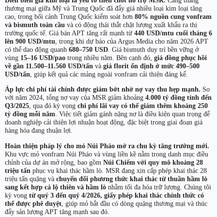
Diễn biến giá kim loại là yếu tố then chốt hỗ trợ MSR.
Căng thẳng
thương mại giữa Mỹ và Trung Quốc đã đẩy giá nhiều loại kim loại tăng
cao, trong bối cảnh Trung Quốc kiểm soát hơn
80% nguồn cung vonfram
và bismuth toàn cầu
và có động thái thắt chặt lượng xuất khẩu ra thị
trường quốc tế. Giá bán APT tăng rất mạnh từ
440 USD/mtu cuối tháng 6
lên 900 USD/mtu
, trong khi dự báo của Argus Media cho năm 2026 APT
có thể dao động quanh
680–750 USD
. Giá bismuth duy trì bền vững ở
vùng
15–16 USD/pao
trong nhiều năm. Bên cạnh đó,
giá đồng phục hồi
về gần 11.500–11.560 USD/tấn
và
giá florit ổn định ở mức 490–500
USD/tấn
, giúp kết quả các mảng ngoài vonfram cải thiện đáng kể.
Áp lực chi phí tài chính được giảm bớt nhờ nợ vay thu hẹp mạnh.
So
với năm 2024, tổng nợ vay của MSR giảm khoảng
4.000 tỷ đồng tính đến
Q3/2025
, qua đó kỳ vọng
chi phí lãi vay có thể giảm thêm khoảng 250
tỷ đồng mỗi năm
. Việc tiết giảm gánh nặng nợ là điều kiện quan trọng để
doanh nghiệp cải thiện lợi nhuận hoạt động, đặc biệt trong giai đoạn giá
hàng hóa đang thuận lợi.
Hoàn thiện pháp lý cho mỏ Núi Pháo mở ra chu kỳ tăng trưởng mới.
Khu vực mỏ vonfram Núi Pháo và vùng liền kề nằm trong danh mục điều
chỉnh của dự án mở rộng, bao gồm
Núi Chiếm với quy mô khoảng 28
triệu tấn
phục vụ khai thác hầm lò. MSR đang xin cấp phép khai thác 28
triệu tấn quặng và
chuyển đổi phương thức khai thác từ thuần hầm lò
sang kết hợp cả lộ thiên và hầm lò
nhằm tối đa hóa trữ lượng. Chúng tôi
kỳ vọng
từ quý 3 đến quý 4/2026, giấy phép khai thác chính thức có
thể được phê duyệt
, giúp mỏ bắt đầu có dòng quặng thương mại và thúc
đẩy sản lượng APT tăng mạnh sau đó.