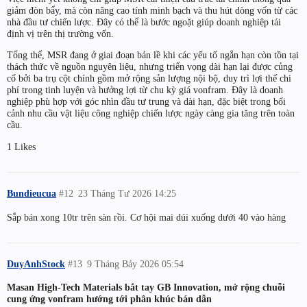
giảm đòn bẩy, mà còn nâng cao tính minh bạch và thu hút dòng vốn từ các
nhà đầu tư chiến lược. Đây có thể là bước ngoặt giúp doanh nghiệp tái
định vị trên thị trường vốn.
Tổng thể, MSR đang ở giai đoạn bản lề khi các yếu tố ngắn hạn còn tồn tại
thách thức về nguồn nguyên liệu, nhưng triển vọng dài hạn lại được củng
cố bởi ba trụ cột chính gồm mở rộng sản lượng nội bộ, duy trì lợi thế chi
phí trong tinh luyện và hưởng lợi từ chu kỳ giá vonfram. Đây là doanh
nghiệp phù hợp với góc nhìn đầu tư trung và dài hạn, đặc biệt trong bối
cảnh nhu cầu vật liệu công nghiệp chiến lược ngày càng gia tăng trên toàn
cầu.
1 Likes
Bundieucua
#12
23 Tháng Tư 2026 14:25
Sắp bán xong 10tr trên sàn rồi. Cơ hội mai dúi xuống dưới 40 vào hàng
DuyAnhStock
#13
9 Tháng Bảy 2026 05:54
Masan High-Tech Materials bắt tay GB Innovation, mở rộng chuỗi
cung ứng vonfram hướng tới phân khúc bán dẫn