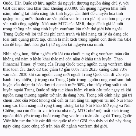
Quốc. Hàn Quốc sở hữu nguồn tài nguyên thượng nguồn đáng chú ý, với
GBI đặt mục tiêu khai thác khoảng 200.000 tấn quặng nguyên khai mỗi
năm, nhưng lại thiếu năng lực tinh luyện cần thiết để chuyển hóa tinh
quặng trong nước thành các sản phẩm vonfram có giá trị cao hơn phục vụ
sản xuất công nghiệp. Nhà máy MTC của MSR, được đánh giá là một
trong những nền tảng tinh luyện vonfram lớn nhất thế giới bên ngoài
Trung Quốc với lợi thế chi phí cạnh tranh và khả năng xử lý đa dạng các
loại tinh quặng phức tạp, chính là mắt xích trung nguồn còn thiếu mà GBI
cần để hiện thực hóa giá trị từ nguồn tài nguyên của mình.
Nhìn rộng hơn, điểm nghẽn cốt lõi của chuỗi cung ứng vonfram toàn cầu
không chỉ nằm ở khâu khai thác mà còn nằm ở khâu tinh luyện. Theo
Financial Times, tỷ trọng của Trung Quốc trong nguồn cung vonfram khai
thác toàn cầu được dự báo giảm từ gần 80% năm 2025 xuống dưới 70%
vào năm 2030 khi các nguồn cung mới ngoài Trung Quốc dần đi vào vận
hành. Tuy nhiên, tỷ trọng của Trung Quốc trong nguồn cung vonfram tinh
luyện vẫn được dự báo duy trì quanh mức 90%, cho thấy công suất tinh
luyện ngoài Trung Quốc sẽ tiếp tục khan hiếm về mặt cấu trúc ngay cả khi
nguồn cung thượng nguồn trở nên đa dạng hơn. Trong bối cảnh này, giá trị
chiến lược của MSR không chỉ đến từ nền tảng tài nguyên tại mỏ Núi Pháo
cùng các tiềm năng mở rộng trong tương lai tại Núi Pháo Mở rộng và Núi
Chiếm, mà còn đến từ vai trò của nhà máy MTC như một mắt xích trung
nguồn thiết yếu trong chuỗi cung ứng vonfram toàn cầu ngoài Trung Quốc.
Việc liên tục thu hút các đối tác quốc tế như GBI cho thấy vị thế này đang
ngày càng được củng cố trên bản đồ ngành vonfram thế giới.