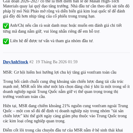
Giai đoạn 2026–2027 có thể là thời điểm bản lề để Masan High-Tech
Materials quay lại quỹ đạo tăng trưởng. Nhà đầu tư cần theo dõi sát tiến độ
pháp lý mỏ Núi Pháo mở rộng và diễn biến giá kim loại quốc tế để đánh
giá đầy đủ hơn nhịp tăng của cổ phiếu trong trung hạn.
Anh/Chị nếu cần rà soát danh mục hoặc muốn em đánh giá chi tiết
từng mã đang nắm giữ, vui lòng nhắn riêng để em hỗ trợ.
Liên hệ để được tư vấn và tham gia nhóm đầu tư.
DuyAnhStock
#2
19 Tháng Ba 2026 01:59
MSR: Cơ hội hiếm hoi hưởng lợi chu kỳ tăng giá vonfram toàn cầu
Trong bối cảnh chuỗi cung ứng khoáng sản chiến lược đang tái cấu trúc
mạnh mẽ, MSR nổi lên như một lựa chọn đáng chú ý khi là một trong số ít
doanh nghiệp ngoài Trung Quốc nắm giữ vị thế quan trọng trong thị
trường vonfram toàn cầu.
Hiện tại, MSR đang chiếm khoảng 21% nguồn cung vonfram ngoài Trung
Quốc – một con số đủ để định vị doanh nghiệp này trong nhóm “tài sản
chiến lược” khi thế giới ngày càng giảm phụ thuộc vào Trung Quốc trong
các kim loại công nghiệp quan trọng.
Điểm cốt lõi trong câu chuyện đầu tư của MSR nằm ở hệ sinh thái khai