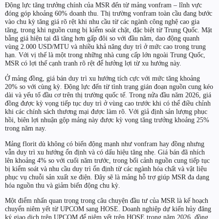
Động lực tăng trưởng chính của MSR đến từ mảng vonfram – lĩnh vực
đóng góp khoảng 60% doanh thu. Thị trường vonfram toàn cầu đang bước
vào chu kỳ tăng giá rõ rệt khi nhu cầu từ các ngành công nghệ cao gia
tăng, trong khi nguồn cung bị kiểm soát chặt, đặc biệt từ Trung Quốc. Mặt
bằng giá hiện tại đã tăng hơn gấp đôi so với đầu năm, dao động quanh
vùng 2.000 USD/MTU và nhiều khả năng duy trì ở mức cao trong trung
hạn. Với vị thế là một trong những nhà cung cấp lớn ngoài Trung Quốc,
MSR có lợi thế cạnh tranh rõ rệt để hưởng lợi từ xu hướng này.
Ở mảng đồng, giá bán duy trì xu hướng tích cực với mức tăng khoảng
20% so với cùng kỳ. Động lực đến từ tình trạng gián đoạn nguồn cung kéo
dài và yếu tố đầu cơ trên thị trường quốc tế. Trong nửa đầu năm 2026, giá
đồng được kỳ vọng tiếp tục duy trì ở vùng cao trước khi có thể điều chỉnh
khi các chính sách thương mại được làm rõ. Với giả định sản lượng phục
hồi, biên lợi nhuận gộp mảng này được kỳ vọng tăng trưởng khoảng 25%
trong năm nay.
Mảng florit dù không có biến động mạnh như vonfram hay đồng nhưng
vẫn duy trì xu hướng ổn định và có dấu hiệu tăng nhẹ. Giá bán đã nhích
lên khoảng 4% so với cuối năm trước, trong bối cảnh nguồn cung tiếp tục
bị kiểm soát và nhu cầu duy trì ổn định từ các ngành hóa chất và vật liệu
phục vụ chuỗi sản xuất xe điện. Đây sẽ là mảng hỗ trợ giúp MSR đa dạng
hóa nguồn thu và giảm biến động chu kỳ.
Một điểm nhấn quan trọng trong câu chuyện đầu tư của MSR là kế hoạch
chuyển niêm yết từ UPCOM sang HOSE. Doanh nghiệp dự kiến hủy đăng
ký giao dịch trên UPCOM để niêm yết trên HOSE trong năm 2026, đồng