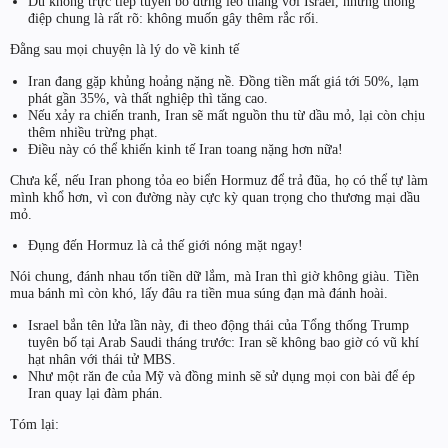
Dù không trực tiếp tuyên bố đừng leo thang với Israel, nhưng thông
điệp chung là rất rõ: không muốn gây thêm rắc rối.
Đằng sau mọi chuyện là lý do về kinh tế
Iran đang gặp khủng hoảng nặng nề. Đồng tiền mất giá tới 50%, lạm
phát gần 35%, và thất nghiệp thì tăng cao.
Nếu xảy ra chiến tranh, Iran sẽ mất nguồn thu từ dầu mỏ, lại còn chịu
thêm nhiều trừng phạt.
Điều này có thể khiến kinh tế Iran toang nặng hơn nữa!
Chưa kể, nếu Iran phong tỏa eo biển Hormuz để trả đũa, họ có thể tự làm
mình khổ hơn, vì con đường này cực kỳ quan trọng cho thương mại dầu
mỏ.
Đụng đến Hormuz là cả thế giới nóng mặt ngay!
Nói chung, đánh nhau tốn tiền dữ lắm, mà Iran thì giờ không giàu. Tiền
mua bánh mì còn khó, lấy đâu ra tiền mua súng đạn mà đánh hoài.
Israel bắn tên lửa lần này, đi theo động thái của Tổng thống Trump
tuyên bố tại Arab Saudi tháng trước: Iran sẽ không bao giờ có vũ khí
hạt nhân với thái tử MBS.
Như một răn đe của Mỹ và đồng minh sẽ sử dụng mọi con bài để ép
Iran quay lại đàm phán.
Tóm lại: