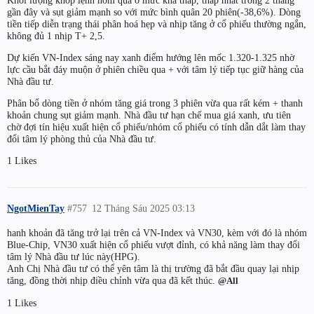
gần đây và sụt giảm mạnh so với mức bình quân 20 phiên(-38,6%). Dòng
tiền tiếp diễn trạng thái phân hoá hẹp và nhịp tăng ở cổ phiếu thường ngắn,
không đủ 1 nhịp T+ 2,5.
Dự kiến VN-Index sáng nay xanh điểm hướng lên mốc 1.320-1.325 nhờ
lực cầu bắt đáy muộn ở phiên chiều qua + với tâm lý tiếp tục giữ hàng của
Nhà đầu tư.
Phân bổ dòng tiền ở nhóm tăng giá trong 3 phiên vừa qua rất kém + thanh
khoản chung sụt giảm mạnh. Nhà đầu tư hạn chế mua giá xanh, ưu tiên
chờ đợi tín hiệu xuất hiện cổ phiếu/nhóm cổ phiếu có tính dẫn dắt làm thay
đổi tâm lý phòng thủ của Nhà đầu tư.
1 Likes
NgotMienTay
#757
12 Tháng Sáu 2025 03:13
hanh khoản đã tăng trở lại trên cả VN-Index và VN30, kèm với đó là nhóm
Blue-Chip, VN30 xuất hiện cổ phiếu vượt đỉnh, có khả năng làm thay đổi
tâm lý Nhà đầu tư lúc này(HPG).
Anh Chị Nhà đầu tư có thể yên tâm là thị trường đã bắt đầu quay lại nhịp
tăng, đồng thời nhịp điều chỉnh vừa qua đã kết thúc.
@All
1 Likes