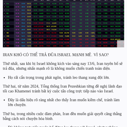
IRAN KHÓ CÓ THỂ TRẢ ĐŨA ISRAEL MẠNH MẼ. VÌ SAO?
Thứ nhất, sau khi bị Israel không kích vào sáng nay 13/6, Iran tuyên bố sẽ
trả đũa, nhưng nhấn mạnh rõ là không muốn chiến tranh toàn diện.
Họ rất cẩn trọng trong phát ngôn, tránh leo thang xung đột lớn.
Thứ hai, từ năm 2024, Tổng thống Iran Pezeshkian từng đề nghị lãnh đạo
tối cao Khamenei tránh bất kỳ cuộc tấn công trực tiếp nào vào Israel.
Đây là dấu hiệu rõ ràng nhất cho thấy Iran muốn kiềm chế, tránh làm
lớn chuyện.
Thứ ba, trong nhiều cuộc đàm phán, Iran đều muốn giải quyết căng thẳng
bằng cách nói chuyện hòa bình.