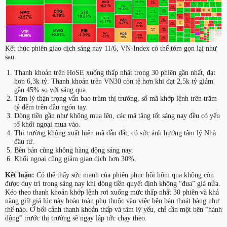
Kết thúc phiên giao dịch sáng nay 11/6, VN-Index có thể tóm gọn lại như
sau:
Thanh khoản trên HoSE xuống thấp nhất trong 30 phiên gần nhất, đạt
hơn 6,3k tỷ. Thanh khoản trên VN30 còn tệ hơn khi đạt 2,5k tỷ giảm
gần 45% so với sáng qua.
Tâm lý thận trọng vẫn bao trùm thị trường, số mã khớp lệnh trên trăm
tỷ đếm trên đầu ngón tay.
Dòng tiền gần như không mua lên, các mã tăng tốt sáng nay đều có yếu
tố khối ngoại mua vào.
Thị trường không xuất hiện mã dẫn dắt, có sức ảnh hưởng tâm lý Nhà
đầu tư.
Bên bán cũng không hàng động sáng nay.
Khối ngoại cũng giảm giao dịch hơn 30%.
Kết luận:
Có thể thấy sức mạnh của phiên phục hồi hôm qua không còn
được duy trì trong sáng nay khi dòng tiền quyết định không “đua” giá nửa.
Kéo theo thanh khoản khớp lệnh rơi xuống mức thấp nhất 30 phiên và khả
năng giữ giá lúc này hoàn toàn phụ thuộc vào việc bên bán thoát hàng như
thế nào. Ở bối cảnh thanh khoản thấp và tâm lý yếu, chỉ cần một bên “hành
động” trước thị trường sẽ ngay lập tức chạy theo.