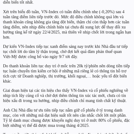
diễn biến tốt nhất.
Xét trên biểu đồ tuần, VN-Index có tuần điều chỉnh nhẹ (-0,20%) sau 4
tuần tăng điểm liên tiếp trước đó. Mức độ điều chỉnh không quá lớn và
thanh khoản cũng không gia tăng đột biến, thậm chí còn thấp hơn các tuần
tăng điểm, nên nhịp điều chỉnh hiện tại chưa đủ xung lực để thay đổi xu
hướng tăng kể từ ngày 22/4/2025, mà thiên về nhịp chốt lời trong ngắn hạn
hơn.
Dự kiến VN-Index tiếp tục xanh điểm sáng nay trước khi Nhà đầu tư tiếp
tục chốt lời do tâm lý thận trọng, chờ đợi kết quả đàm phán thuế quan
Việt-Mỹ được công bố vào ngày 9/7 tới đây.
Do thanh khoản liên tục duy trì ở mốc trên 20k tỷ/phiên nên dòng tiền tiếp
tục luân chuyển tìm kiếm cơ hội ở những mã riêng lẻ có thông tin hỗ trợ
tích cực từ Doanh nghiệp, thị trường, khối ngoại,… hoặc yếu tố đột biến
khác.
Giai đoạn hiện tại các tín hiệu cho thấy VN-Index và cổ phiếu nghiêng về
nhịp tích lũy củng cố và chờ đợi thêm thông tin xúc tác mới, chưa có tín
hiệu xấu đi trong xu hướng, nhịp điều chỉnh chỉ mang tính chất kỹ thuật.
Anh Chị Nhà đầu tư ưu tiên tiếp tục nắm giữ cổ phiếu ở tỷ trong danh
mục, còn với những mã đạt hiệu suất tốt nên cân nhắc chốt lời một phần.
Tỷ lệ danh mục chung được khuyến nghị duy trì ở mức 80% cổ phiếu, đặc
biệt những vị thế đã được mua trong tháng 4/2025.