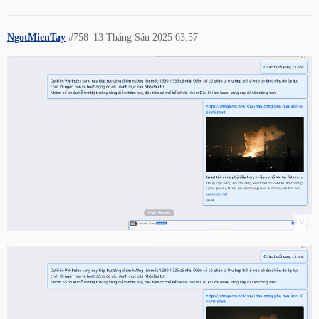
NgotMienTay
#758
13 Tháng Sáu 2025 03:57