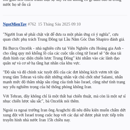
nước họ sẽ ổn cả
NgotMienTay
#762
15 Tháng Sáu 2025 09:10
"Người Iran sẽ phải chật vật để đưa ra một phản ứng có ý nghĩa”, cựu
quan chức phụ trách Trung Đông tại Lầu Năm Góc Dan Shapiro đánh giá.
Bà Burcu Ozcelik - nhà nghiên cứu tại Viện Nghiên cứu Hoàng gia Anh -
cho rằng quy mô khổng lồ của các cuộc tấn công từ Israel sẽ “đe dọa tái
định hình cục diện chiến lược Trung Đông” khi nhắm vào các lãnh đạo
quân sự và cơ sở hạ tầng hạt nhân của khu vực.
“Độ sâu và độ chính xác tuyệt đối của các đợt không kích vươn tới tận
trung tâm Tehran và tiêu diệt những nhân vật chủ chốt như Salami, nhấn
mạnh mức độ thâm nhập sâu rộng của tình báo Israel, cũng như tình trạng
suy yếu nghiêm trọng của hệ thống phòng không Iran.
Với Tehran, đây không chỉ là một thất bại chiến thuật, mà còn là một sự sỉ
nhục chiến lược sâu sắc”, bà Ozcelik nói thêm.
Ngoài ra ngoại trưởng Iran ông Araghchi đã nêu điều kiện muốn chấm dứt
xung đột với Israel trong cuộc họp với các đại sứ được phát trực tiếp trên
truyền hình nhà nước Iran 15h chiều nay.