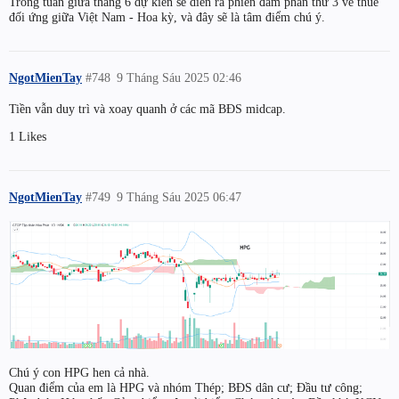
Trong tuần giữa tháng 6 dự kiến sẽ diễn ra phiên đàm phán thứ 3 về thuế
đối ứng giữa Việt Nam - Hoa kỳ, và đây sẽ là tâm điểm chú ý.
NgotMienTay
#748
9 Tháng Sáu 2025 02:46
Tiền vẫn duy trì và xoay quanh ở các mã BĐS midcap.
1 Likes
NgotMienTay
#749
9 Tháng Sáu 2025 06:47
Chú ý con HPG hen cả nhà.
Quan điểm của em là HPG và nhóm Thép; BĐS dân cư; Đầu tư công;