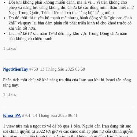
Đôi khi không phải không muốn đánh, mà là vì… ví tiền không cho
phép và năng lực cũng không đủ. Chưa kể các đồng minh thân thiết như
Nga; Trung Quốc; Triều Tiên chỉ có thể “ủng hộ” bằng mồm.
Do đó thôi thì tuyên bố mạnh mẽ nhưng hành động sẽ là “giơ cao đánh
khẽ” và quay lại bàn đàm phán rồi phát triển kinh tế cho khoẻ trước có
khi vẫn tốt hơn.
Lịch sử kể từ sau năm 1948 đến nay khu vực Trung Đông chưa năm
nào không có chiến tranh.
1 Likes
NgotMienTay
#760
13 Tháng Sáu 2025 05:58
Phân tích một chút về khả năng trả đũa của Iran sau khi bị Israel tấn công
sáng nay.
1 Likes
Khoa_PA
#761
14 Tháng Sáu 2025 06:41
1 view nữa mà a ngọt có vẻ đã bỏ qua 1 bên. Người dân Iran đang rất sục
sôi chính quyền từ 2022 tới giờ vì các cuộc đàn áp phụ nữ của chính quyền
tôn giáo nên chiến tranh thật sự xảy ra thì không có gì đảm bảo là trong