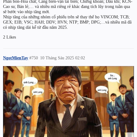
Phân bón-Hóa chất; Cảng biển-vận tải biển; Chứng khoán; Dầu khí; KCN-
Cao su; Bán lẻ;… và nhiều mã riêng rẻ khác đang tích lũy trong tuần qua
sẽ bước vào nhịp tăng mới.
Nhịp tăng của những nhóm cổ phiếu trên sẽ thay thế họ VINCOM; TCB;
GEX; EIB; VSC; HAH; DDV; HVN; NTP; BMP; DPG;…và nhiều mã đã
có nhịp tăng dài kể từ đầu năm 2025.
2 Likes
NgotMienTay
#750
10 Tháng Sáu 2025 02:02