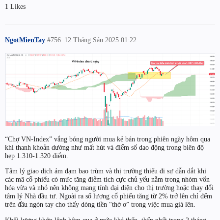
1 Likes
NgotMienTay
#756
12 Tháng Sáu 2025 01:22
“Chợ VN-Index” vắng bóng người mua kẻ bán trong phiên ngày hôm qua
khi thanh khoản dường như mất hút và điểm số dao động trong biên độ
hẹp 1.310-1.320 điểm.
Tâm lý giao dịch ảm đạm bao trùm và thị trường thiếu đi sự dẫn dắt khi
các mã cổ phiếu có mức tăng điểm tích cực chủ yếu nằm trong nhóm vốn
hóa vừa và nhỏ nên không mang tính đại diện cho thị trường hoặc thay đổi
tâm lý Nhà đầu tư. Ngoài ra số lượng cổ phiếu tăng từ 2% trở lên chỉ đếm
trên đầu ngón tay cho thấy dòng tiền “thờ ơ” trong việc mua giá lên.
Khối lượng khớp lệnh hôm qua ở mức khá thấp, thấp nhất trong 2 tháng