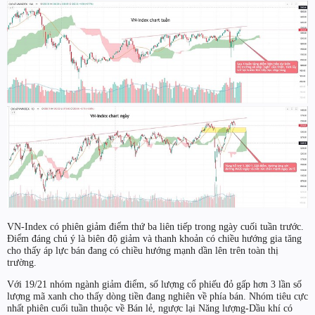
VN-Index có phiên giảm điểm thứ ba liên tiếp trong ngày cuối tuần trước.
Điểm đáng chú ý là biên độ giảm và thanh khoản có chiều hướng gia tăng
cho thấy áp lực bán đang có chiều hướng mạnh dần lên trên toàn thị
trường.
Với 19/21 nhóm ngành giảm điểm, số lượng cổ phiếu đỏ gấp hơn 3 lần số
lượng mã xanh cho thấy dòng tiền đang nghiên về phía bán. Nhóm tiêu cực
nhất phiên cuối tuần thuộc về Bán lẻ, ngược lại Năng lượng-Dầu khí có