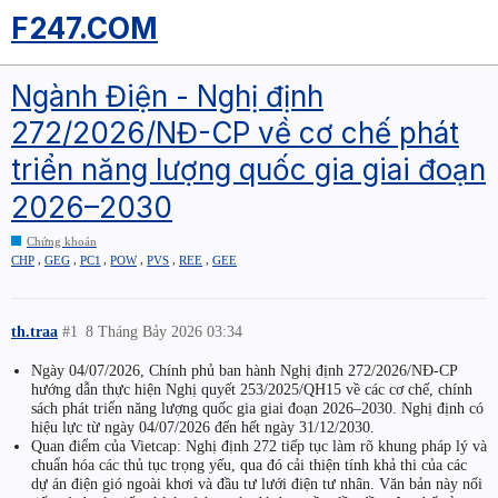
F247.COM
Ngành Điện - Nghị định
272/2026/NĐ-CP về cơ chế phát
triển năng lượng quốc gia giai đoạn
2026–2030
Chứng khoán
,
,
,
,
,
,
CHP
GEG
PC1
POW
PVS
REE
GEE
th.traa
#1
8 Tháng Bảy 2026 03:34
Ngày 04/07/2026, Chính phủ ban hành Nghị định 272/2026/NĐ-CP
hướng dẫn thực hiện Nghị quyết 253/2025/QH15 về các cơ chế, chính
sách phát triển năng lượng quốc gia giai đoạn 2026–2030. Nghị định có
hiệu lực từ ngày 04/07/2026 đến hết ngày 31/12/2030.
Quan điểm của Vietcap: Nghị định 272 tiếp tục làm rõ khung pháp lý và
chuẩn hóa các thủ tục trọng yếu, qua đó cải thiện tính khả thi của các
dự án điện gió ngoài khơi và đầu tư lưới điện tư nhân. Văn bản này nối