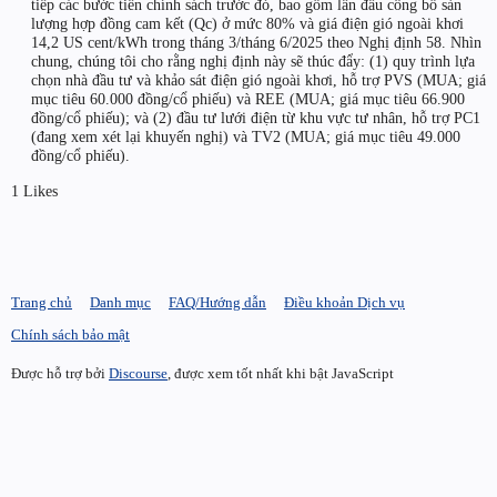
tiếp các bước tiến chính sách trước đó, bao gồm lần đầu công bố sản
lượng hợp đồng cam kết (Qc) ở mức 80% và giá điện gió ngoài khơi
14,2 US cent/kWh trong tháng 3/tháng 6/2025 theo Nghị định 58. Nhìn
chung, chúng tôi cho rằng nghị định này sẽ thúc đẩy: (1) quy trình lựa
chọn nhà đầu tư và khảo sát điện gió ngoài khơi, hỗ trợ PVS (MUA; giá
mục tiêu 60.000 đồng/cổ phiếu) và REE (MUA; giá mục tiêu 66.900
đồng/cổ phiếu); và (2) đầu tư lưới điện từ khu vực tư nhân, hỗ trợ PC1
(đang xem xét lại khuyến nghị) và TV2 (MUA; giá mục tiêu 49.000
đồng/cổ phiếu).
1 Likes
Trang chủ
Danh mục
FAQ/Hướng dẫn
Điều khoản Dịch vụ
Chính sách bảo mật
Được hỗ trợ bởi
Discourse
, được xem tốt nhất khi bật JavaScript