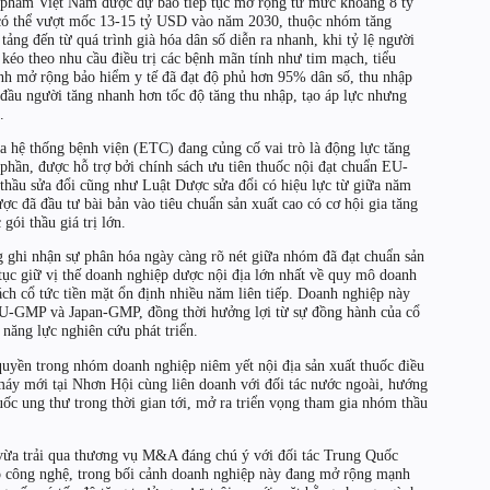
c phẩm Việt Nam được dự báo tiếp tục mở rộng từ mức khoảng 8 tỷ
ó thể vượt mốc 13-15 tỷ USD vào năm 2030, thuộc nhóm tăng
g đến từ quá trình già hóa dân số diễn ra nhanh, khi tỷ lệ người
 kéo theo nhu cầu điều trị các bệnh mãn tính như tim mạch, tiểu
ình mở rộng bảo hiểm y tế đã đạt độ phủ hơn 95% dân số, thu nhập
n đầu người tăng nhanh hơn tốc độ tăng thu nhập, tạo áp lực nhưng
.
a hệ thống bệnh viện (ETC) đang củng cố vai trò là động lực tăng
hần, được hỗ trợ bởi chính sách ưu tiên thuốc nội đạt chuẩn EU-
ầu sửa đổi cũng như Luật Dược sửa đổi có hiệu lực từ giữa năm
c đã đầu tư bài bản vào tiêu chuẩn sản xuất cao có cơ hội gia tăng
 gói thầu giá trị lớn.
g ghi nhận sự phân hóa ngày càng rõ nét giữa nhóm đã đạt chuẩn sản
tục giữ vị thế doanh nghiệp dược nội địa lớn nhất về quy mô doanh
sách cổ tức tiền mặt ổn định nhiều năm liên tiếp. Doanh nghiệp này
EU-GMP và Japan-GMP, đồng thời hưởng lợi từ sự đồng hành của cổ
 năng lực nghiên cứu phát triển.
uyền trong nhóm doanh nghiệp niêm yết nội địa sản xuất thuốc điều
máy mới tại Nhơn Hội cùng liên doanh với đối tác nước ngoài, hướng
c ung thư trong thời gian tới, mở ra triển vọng tham gia nhóm thầu
vừa trải qua thương vụ M&A đáng chú ý với đối tác Trung Quốc
 công nghệ, trong bối cảnh doanh nghiệp này đang mở rộng mạnh