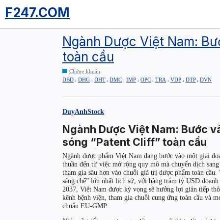
F247.COM
Ngành Dược Việt Nam: Bước
toàn cầu
Chứng khoán
,
,
,
,
,
,
,
,
,
DBD
DHG
DHT
DMC
IMP
OPC
TRA
VDP
DTP
DVN
DuyAnhStock
Ngành Dược Việt Nam: Bước và
sóng “Patent Cliff” toàn cầu
Ngành dược phẩm Việt Nam đang bước vào một giai đoạ
thuần đến từ việc mở rộng quy mô mà chuyển dịch sang n
tham gia sâu hơn vào chuỗi giá trị dược phẩm toàn cầu.
sáng chế” lớn nhất lịch sử, với hàng trăm tỷ USD doanh
2037, Việt Nam được kỳ vọng sẽ hưởng lợi gián tiếp thô
kênh bệnh viện, tham gia chuỗi cung ứng toàn cầu và mở 
chuẩn EU-GMP.