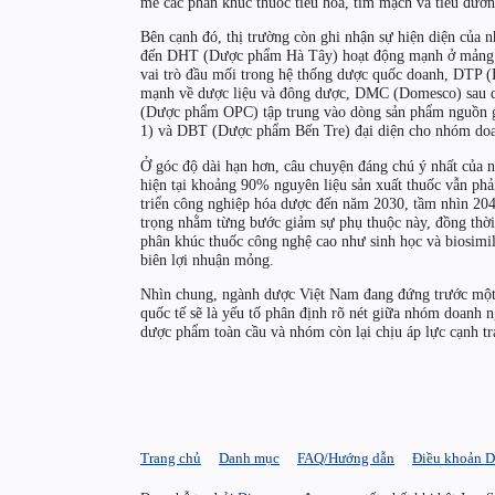
mẽ các phân khúc thuốc tiêu hóa, tim mạch và tiểu đườn
Bên cạnh đó, thị trường còn ghi nhận sự hiện diện của n
đến DHT (Dược phẩm Hà Tây) hoạt động mạnh ở mảng 
vai trò đầu mối trong hệ thống dược quốc doanh, DTP 
mạnh về dược liệu và đông dược, DMC (Domesco) sau qu
(Dược phẩm OPC) tập trung vào dòng sản phẩm nguồn 
1) và DBT (Dược phẩm Bến Tre) đại diện cho nhóm doa
Ở góc độ dài hạn hơn, câu chuyện đáng chú ý nhất của 
hiện tại khoảng 90% nguyên liệu sản xuất thuốc vẫn ph
triển công nghiệp hóa dược đến năm 2030, tầm nhìn 20
trọng nhằm từng bước giảm sự phụ thuộc này, đồng thời
phân khúc thuốc công nghệ cao như sinh học và biosimil
biên lợi nhuận mỏng.
Nhìn chung, ngành dược Việt Nam đang đứng trước một gi
quốc tế sẽ là yếu tố phân định rõ nét giữa nhóm doanh 
dược phẩm toàn cầu và nhóm còn lại chịu áp lực cạnh tra
Trang chủ
Danh mục
FAQ/Hướng dẫn
Điều khoản D