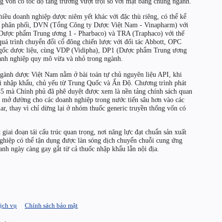
g vốn có tốc độ tăng trưởng vượt trội so với mặt bằng chung ngành.
hiều doanh nghiệp dược niêm yết khác với đặc thù riêng, có thể kể
phân phối, DVN (Tổng Công ty Dược Việt Nam - Vinapharm) với
(Dược phẩm Trung ương 1 - Pharbaco) và TRA (Traphaco) với thế
á trình chuyển đổi cổ đông chiến lược với đối tác Abbott, OPC
gốc dược liệu, cùng VDP (Vidipha), DP1 (Dược phẩm Trung ương
nh nghiệp quy mô vừa và nhỏ trong ngành.
ngành dược Việt Nam nằm ở bài toán tự chủ nguyên liệu API, khi
ải nhập khẩu, chủ yếu từ Trung Quốc và Ấn Độ. Chương trình phát
45 mà Chính phủ đã phê duyệt được xem là nền tảng chính sách quan
 mở đường cho các doanh nghiệp trong nước tiến sâu hơn vào các
ar, thay vì chỉ dừng lại ở nhóm thuốc generic truyền thống vốn có
ai đoạn tái cấu trúc quan trọng, nơi năng lực đạt chuẩn sản xuất
nghiệp có thể tận dụng được làn sóng dịch chuyển chuỗi cung ứng
nh ngày càng gay gắt từ cả thuốc nhập khẩu lẫn nội địa.
ịch vụ
Chính sách bảo mật