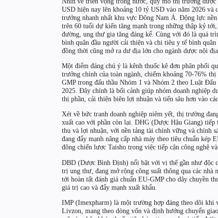
Nhìn về triển vọng trong nước, quy mô thị trường dượ
USD hiện nay lên khoảng 10 tỷ USD vào năm 2026 và c
trưởng nhanh nhất khu vực Đông Nam Á. Động lực nền tản
trên 60 tuổi dự kiến tăng mạnh trong những thập kỷ tới,
đường, ung thư gia tăng đáng kể. Cùng với đó là quá tr
bình quân đầu người cải thiện và chi tiêu y tế bình quâ
đồng thời cũng mở ra dư địa lớn cho ngành dược nội địa
Một điểm đáng chú ý là kênh thuốc kê đơn phân phối qu
trưởng chính của toàn ngành, chiếm khoảng 70-76% thị p
GMP trong đấu thầu Nhóm 1 và Nhóm 2 theo Luật Đấu th
2025. Đây chính là bối cảnh giúp nhóm doanh nghiệp dượ
thị phần, cải thiện biên lợi nhuận và tiến sâu hơn vào các
Xét về bức tranh doanh nghiệp niêm yết, thị trường đan
xuất cao với phần còn lại. DHG (Dược Hậu Giang) tiếp 
thu và lợi nhuận, với nền tảng tài chính vững và chính 
đang đẩy mạnh nâng cấp nhà máy theo tiêu chuẩn kép 
đông chiến lược Taisho trong việc tiếp cận công nghệ và
DBD (Dược Bình Định) nổi bật với vị thế gần như độc q
trị ung thư, đang mở rộng công suất thông qua các nhà 
tới hoàn tất đánh giá chuẩn EU-GMP cho dây chuyền thuố
giá trị cao và đẩy mạnh xuất khẩu.
IMP (Imexpharm) là một trường hợp đáng theo dõi khi 
Livzon, mang theo dòng vốn và định hướng chuyển giao