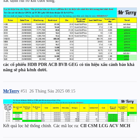
xác định rủi ro khi cuối sóng.
các cổ phiếu HDB PDR ACB BVB GEG có tín hiệu xấu cảnh báo khả
năng sẽ phá kênh dưới.
MrTerry
#51
26 Tháng Sáu 2025 08:15
Kết quả lọc hệ thống chính. Các mã lọc ra:
CII CSM LCG ACV MCH