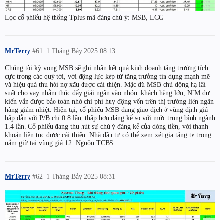
Lọc cổ phiếu hệ thống Tplus mã đáng chú ý: MSB, LCG
MrTerry
#61
1 Tháng Bảy 2025 08:13
Chúng tôi kỳ vọng MSB sẽ ghi nhận kết quả kinh doanh tăng trưởng tích
cực trong các quý tới, với động lực kép từ tăng trưởng tín dụng mạnh mẽ
và hiệu quả thu hồi nợ xấu được cải thiện. Mặc dù MSB chủ động hạ lãi
suất cho vay nhằm thúc đẩy giải ngân vào nhóm khách hàng lớn, NIM dự
kiến vẫn được bảo toàn nhờ chi phí huy động vốn trên thị trường liên ngân
hàng giảm nhiệt. Hiện tại, cổ phiếu MSB đang giao dịch ở vùng định giá
hấp dẫn với P/B chỉ 0.8 lần, thấp hơn đáng kể so với mức trung bình ngành
1.4 lần. Cổ phiếu đang thu hút sự chú ý đáng kể của dòng tiền, với thanh
khoản liên tục được cải thiện. Nhà đầu tư có thể xem xét gia tăng tỷ trọng
nắm giữ tại vùng giá 12. Nguồn TCBS.
MrTerry
#62
1 Tháng Bảy 2025 08:31