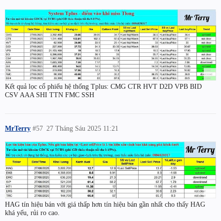
Kết quả lọc cổ phiếu hệ thống Tplus: CMG CTR HVT D2D VPB BID
CSV AAA SHI TTN FMC SSH
MrTerry
#57
27 Tháng Sáu 2025 11:21
HAG tín hiệu bán với giá thấp hơn tín hiệu bán gần nhất cho thấy HAG
khá yếu, rủi ro cao.