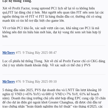
Lọc hệ thống Tlong.
Xét về Profit Factor, trong uptrend PC1 lịch sử lại tỏ ra không hiệu
quả,FIT lại đáng chú ý hơn. Mọi người nếu quan tâm FIT nên xem lại các
nguồn thông tin về FIT vì FIT là hàng thuần đầu cơ, thường chỉ có sóng
mạnh khi có tin hỗ trợ đặc biệt cho game lớn.
Về cơ bản PC1 khá ổn, xác suất vượt cản cao, khả năng cao PC1 là mã
không nên đợi tín hiệu bán mới bán, đạt kỳ vọng thì xem xét bán hợp lý
hơn.
MrTerry
#75
9 Tháng Bảy 2025 08:47
Lọc cổ phiếu hệ thống Tlong. Xét về chỉ số Profit Factor chỉ có CKG đáng
chú ý tuy nhiên thanh khoản thấp. Về xác suất có thể chú ý PVS
MrTerry
#76
9 Tháng Bảy 2025 09:10
5 tháng đầu năm 2025, PVS đạt doanh thu và LNTT lần lượt khoảng 10
nghìn tỷ VND (+45% YoY) và 600 tỷ VND (+7% YoY, 61% kế hoạch
năm). Doanh thu tăng trưởng chủ yếu nhờ hợp đồng EPC cung cấp 33 chân
đế cho dự án điện gió ngoài khơi Greater Changhua, đã được chủ đầu tư
trao chứng nhận “hoàn thành nghiệm thu kỹ thuật” vào tháng 4/2025; các