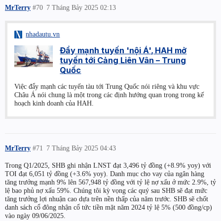
MrTerry
#70
7 Tháng Bảy 2025 02:13
nhadautu.vn
Đẩy mạnh tuyến 'nội Á', HAH mở
tuyến tới Cảng Liên Vân – Trung
Quốc
Việc đẩy mạnh các tuyến tàu tới Trung Quốc nói riêng và khu vực
Châu Á nói chung là một trong các định hướng quan trọng trong kế
hoạch kinh doanh của HAH.
MrTerry
#71
7 Tháng Bảy 2025 04:43
Trong Q1/2025, SHB ghi nhận LNST đạt 3,496 tỷ đồng (+8.9% yoy) với
TOI đạt 6,051 tỷ đồng (+3.6% yoy). Danh mục cho vay của ngân hàng
tăng trưởng mạnh 9% lên 567,948 tỷ đồng với tỷ lệ nợ xấu ở mức 2.9%, tỷ
lệ bao phủ nợ xấu 59%. Chúng tôi kỳ vọng các quý sau SHB sẽ đạt mức
tăng trưởng lợi nhuận cao dựa trên nền thấp của năm trước. SHB sẽ chốt
danh sách cổ đông nhận cổ tức tiền mặt năm 2024 tỷ lệ 5% (500 đồng/cp)
vào ngày 09/06/2025.