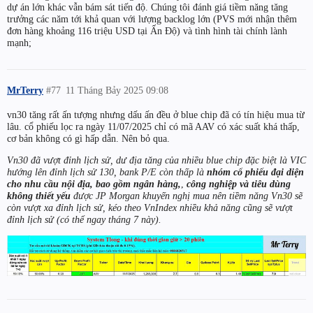
dự án lớn khác vẫn bám sát tiến độ. Chúng tôi đánh giá tiềm năng tăng
trưởng các năm tới khả quan với lượng backlog lớn (PVS mới nhận thêm
đơn hàng khoảng 116 triệu USD tại Ấn Độ) và tình hình tài chính lành
mạnh;
MrTerry
#77
11 Tháng Bảy 2025 09:08
vn30 tăng rất ấn tượng nhưng dấu ấn đều ở blue chip đã có tín hiệu mua từ
lâu. cổ phiếu lọc ra ngày 11/07/2025 chỉ có mã AAV có xác suất khá thấp,
cơ bản không có gì hấp dẫn. Nên bỏ qua.
Vn30 đã vượt đỉnh lịch sử, dư địa tăng của nhiều blue chip đặc biệt là VIC
hướng lên đỉnh lịch sử 130, bank P/E còn thấp là
nhóm cổ phiếu đại diện
cho nhu cầu nội địa, bao gồm ngân hàng,
,
công nghiệp và tiêu dùng
không thiết yếu
được JP Morgan khuyến nghị mua nên tiềm năng Vn30 sẽ
còn vượt xa đỉnh lịch sử, kéo theo VnIndex nhiều khả năng cũng sẽ vượt
đỉnh lịch sử (có thể ngay tháng 7 này).