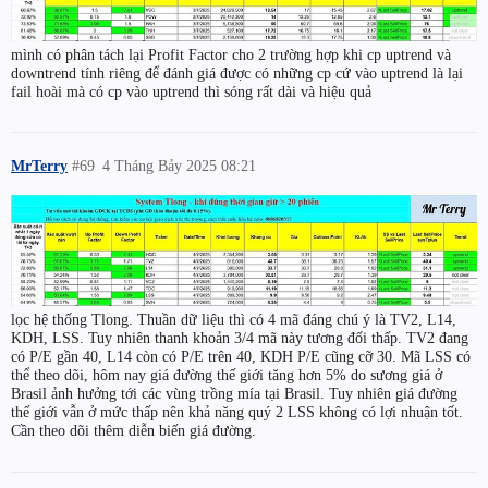
mình có phân tách lại Profit Factor cho 2 trường hợp khi cp uptrend và
downtrend tính riêng để đánh giá được có những cp cứ vào uptrend là lại
fail hoài mà có cp vào uptrend thì sóng rất dài và hiệu quả
MrTerry
#69
4 Tháng Bảy 2025 08:21
lọc hệ thống Tlong. Thuần dữ liệu thì có 4 mã đáng chú ý là TV2, L14,
KDH, LSS. Tuy nhiên thanh khoản 3/4 mã này tương đối thấp. TV2 đang
có P/E gần 40, L14 còn có P/E trên 40, KDH P/E cũng cỡ 30. Mã LSS có
thể theo dõi, hôm nay giá đường thế giới tăng hơn 5% do sương giá ở
Brasil ảnh hưởng tới các vùng trồng mía tại Brasil. Tuy nhiên giá đường
thế giới vẫn ở mức thấp nên khả năng quý 2 LSS không có lợi nhuận tốt.
Cần theo dõi thêm diễn biến giá đường.