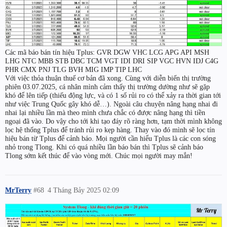
Các mã báo bán tín hiệu Tplus: GVR DGW VHC LCG APG API MSH
LHG NTC MBB STB DBC TCM VGT IDI DRI SIP VGC HVN IDJ C4G
PHR CMX PNJ TLG BVH MIG IMP TIP LHC
Với việc thỏa thuận thuế cơ bản đã xong. Cùng với diễn biến thị trường
phiên 03.07.2025, cá nhân mình cảm thấy thị trường dường như sẽ gặp
khó để lên tiếp (thiếu động lực, và có 1 số rủi ro có thể xảy ra thời gian tới
như việc Trung Quốc gây khó dễ…). Ngoài câu chuyện nâng hạng nhai đi
nhai lại nhiều lần mà theo mình chưa chắc có được nâng hạng thì tiền
ngoại đã vào. Do vậy cho tới khi tạo đáy rõ ràng hơn, tạm thời mình không
lọc hệ thống Tplus để tránh rủi ro kẹp hàng. Thay vào đó mình sẽ lọc tín
hiệu bán từ Tplus để cảnh báo. Mọi người cần hiểu Tplus là các con sóng
nhỏ trong Tlong. Khi có quá nhiều lần báo bán thì Tplus sẽ cảnh báo
Tlong sớm kết thúc để vào vòng mới. Chúc mọi người may mắn!
MrTerry
#68
4 Tháng Bảy 2025 02:09