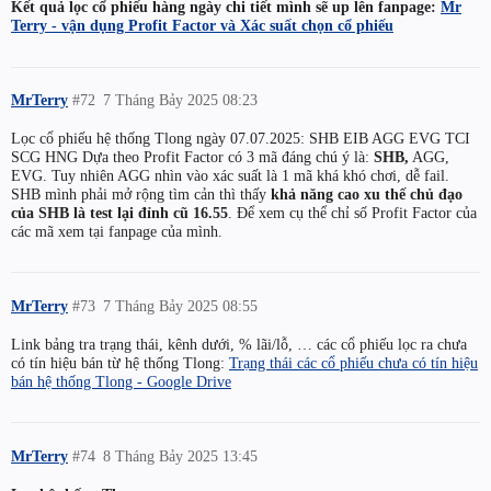
Kết quả lọc cổ phiếu hàng ngày chi tiết mình sẽ up lên fanpage:
Mr
Terry - vận dụng Profit Factor và Xác suất chọn cổ phiếu
MrTerry
#72
7 Tháng Bảy 2025 08:23
Lọc cổ phiếu hệ thống Tlong ngày 07.07.2025: SHB EIB AGG EVG TCI
SCG HNG Dựa theo Profit Factor có 3 mã đáng chú ý là:
SHB,
AGG,
EVG. Tuy nhiên AGG nhìn vào xác suất là 1 mã khá khó chơi, dễ fail.
SHB mình phải mở rộng tìm cản thì thấy
khả năng cao xu thế chủ đạo
của SHB là test lại đỉnh cũ 16.55
. Để xem cụ thể chỉ số Profit Factor của
các mã xem tại fanpage của mình.
MrTerry
#73
7 Tháng Bảy 2025 08:55
Link bảng tra trạng thái, kênh dưới, % lãi/lỗ, … các cổ phiếu lọc ra chưa
có tín hiệu bán từ hệ thống Tlong:
Trạng thái các cổ phiếu chưa có tín hiệu
bán hệ thống Tlong - Google Drive
MrTerry
#74
8 Tháng Bảy 2025 13:45