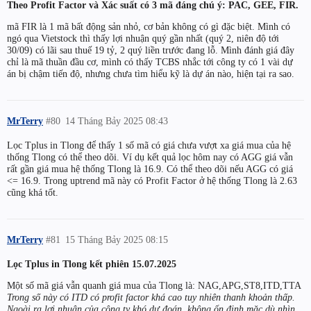
Theo Profit Factor và Xác suất có 3 mã đáng chú ý: PAC, GEE, FIR.
mã FIR là 1 mã bất động sản nhỏ, cơ bản không có gì đặc biệt. Mình có
ngó qua Vietstock thì thấy lợi nhuận quý gần nhất (quý 2, niên độ tới
30/09) có lãi sau thuế 19 tỷ, 2 quý liền trước đang lỗ. Mình đánh giá đây
chỉ là mã thuần đầu cơ, mình có thấy TCBS nhắc tới công ty có 1 vài dự
án bị chậm tiến độ, nhưng chưa tìm hiểu kỹ là dự án nào, hiện tại ra sao.
MrTerry
#80
14 Tháng Bảy 2025 08:43
Lọc Tplus in Tlong để thấy 1 số mã có giá chưa vượt xa giá mua của hệ
thống Tlong có thể theo dõi. Ví dụ kết quả lọc hôm nay có AGG giá vẫn
rất gần giá mua hệ thống Tlong là 16.9. Có thể theo dõi nếu AGG có giá
<= 16.9. Trong uptrend mã này có Profit Factor ở hệ thống Tlong là 2.63
cũng khá tốt.
MrTerry
#81
15 Tháng Bảy 2025 08:15
Lọc Tplus in Tlong kết phiên 15.07.2025
Một số mã giá vẫn quanh giá mua của Tlong là: NAG,APG,ST8,ITD,TTA
Trong số này có ITD có profit factor khá cao tuy nhiên thanh khoản thấp.
Ngoài ra lợi nhuận của công ty khó dự đoán, không ổn định mặc dù nhìn