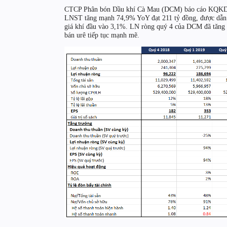
CTCP Phân bón Dầu khí Cà Mau (DCM) báo cáo KQKD qu
LNST tăng mạnh 74,9% YoY đạt 211 tỷ đồng, được dẫn 
giá khí đầu vào 3,1%. LN ròng quý 4 của DCM đã tăng g
bán urê tiếp tục mạnh mẽ.