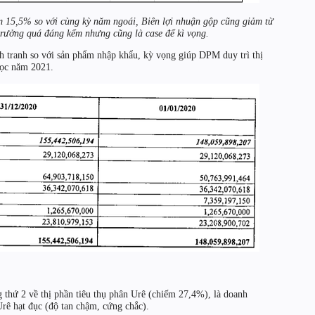
m 15,5% so với cùng kỳ năm ngoái, Biên lợi nhuận gộp cũng giảm từ
rưởng quá đáng kểm nhưng cũng là case để kì vọng.
nh tranh so với sản phẩm nhập khẩu, kỳ vọng giúp DPM duy trì thị
học năm 2021.
thứ 2 về thị phần tiêu thụ phân Urê (chiếm 27,4%), là doanh
Urê hạt đục (độ tan chậm, cứng chắc).