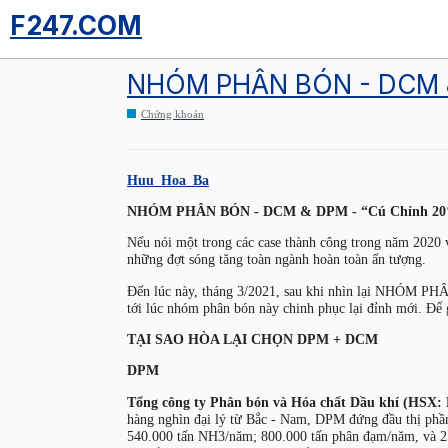
F247.COM
NHÓM PHÂN BÓN - DCM & 
Chứng khoán
Huu_Hoa_Ba
NHÓM PHÂN BÓN - DCM & DPM - “Cú Chỉnh 20%”
Nếu nói một trong các case thành công trong năm 2020
những đợt sóng tăng toàn ngành hoàn toàn ấn tượng.
Đến lúc này, tháng 3/2021, sau khi nhìn lại NHÓM PHÂN
tới lúc nhóm phân bón này chinh phục lại đỉnh mới. Để 
TẠI SAO HÒA LẠI CHỌN DPM + DCM
DPM
Tổng công ty Phân bón và Hóa chất Dầu khí (HSX
hàng nghìn đại lý từ Bắc - Nam, DPM đứng đầu thị phần
540.000 tấn NH3/năm; 800.000 tấn phân đạm/năm, và