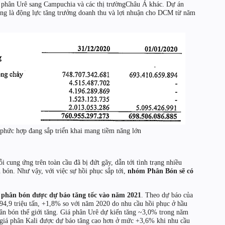
phân Urê sang Campuchia và các thị trườngChâu Á khác. Dự án
ng là động lực tăng trưởng doanh thu và lợi nhuận cho DCM từ năm
phức hợp đang sắp triển khai mang tiềm năng lớn
i cung ứng trên toàn cầu đã bị đứt gãy, dẫn tới tình trạng nhiều
 bón. Như vậy, với việc sự hồi phục sắp tới,
nhóm Phân Bón sẽ có
u phân bón được dự báo tăng tốc vào năm 2021
. Theo dự báo của
94,9 triệu tấn, +1,8% so với năm 2020 do nhu cầu hồi phục ở hầu
phân bón thế giới tăng. Giá phân Urê dự kiến tăng ~3,0% trong năm
giá phân Kali được dự báo tăng cao hơn ở mức +3,6% khi nhu cầu