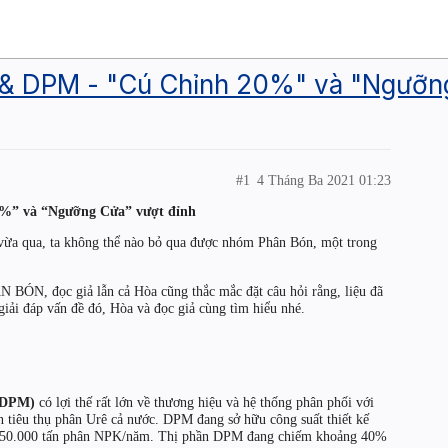
DPM - "Cú Chỉnh 20%" và "Ngưỡng
#1
4 Tháng Ba 2021 01:23
 và “Ngưỡng Cửa” vượt đỉnh
 vừa qua, ta không thể nào bỏ qua được nhóm Phân Bón, một trong
 BÓN, đọc giả lẫn cả Hòa cũng thắc mắc đặt câu hỏi rằng, liệu đã
giải đáp vấn đề đó, Hòa và đọc giả cùng tìm hiểu nhé.
: DPM)
có lợi thế rất lớn về thương hiệu và hệ thống phân phối với
 tiêu thụ phân Urê cả nước. DPM đang sở hữu công suất thiết kế
 250.000 tấn phân NPK/năm. Thị phần DPM đang chiếm khoảng 40%