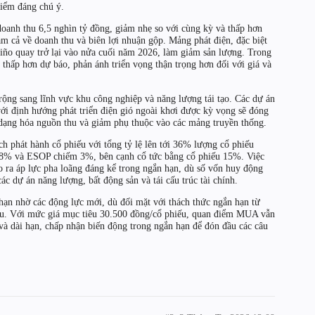
điểm đáng chú ý.
oanh thu 6,5 nghìn tỷ đồng, giảm nhẹ so với cùng kỳ và thấp hơn
ảm cả về doanh thu và biên lợi nhuận gộp. Mảng phát điện, đặc biệt
Niño quay trở lại vào nửa cuối năm 2026, làm giảm sản lượng. Trong
 thấp hơn dự báo, phản ánh triển vọng thận trọng hơn đối với giá và
ộng sang lĩnh vực khu công nghiệp và năng lượng tái tạo. Các dự án
i định hướng phát triển điện gió ngoài khơi được kỳ vọng sẽ đóng
a dạng hóa nguồn thu và giảm phụ thuộc vào các mảng truyền thống.
ch phát hành cổ phiếu với tổng tỷ lệ lên tới 36% lượng cổ phiếu
18% và ESOP chiếm 3%, bên cạnh cổ tức bằng cổ phiếu 15%. Việc
tạo ra áp lực pha loãng đáng kể trong ngắn hạn, dù số vốn huy động
c dự án năng lượng, bất động sản và tái cấu trúc tài chính.
 hạn nhờ các động lực mới, dù đối mặt với thách thức ngắn hạn từ
iếu. Với mức giá mục tiêu 30.500 đồng/cổ phiếu, quan điểm MUA vẫn
 và dài hạn, chấp nhận biến động trong ngắn hạn để đón đầu các câu