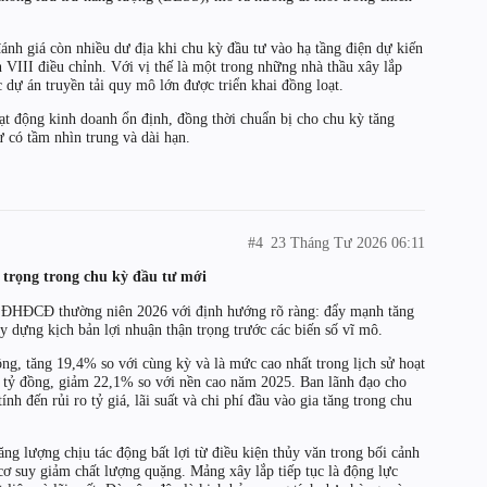
ánh giá còn nhiều dư địa khi chu kỳ đầu tư vào hạ tầng điện dự kiến
 VIII điều chỉnh. Với vị thế là một trong những nhà thầu xây lắp
 dự án truyền tải quy mô lớn được triển khai đồng loạt.
oạt động kinh doanh ổn định, đồng thời chuẩn bị cho chu kỳ tăng
 có tầm nhìn trung và dài hạn.
#4
23 Tháng Tư 2026 06:11
 trọng trong chu kỳ đầu tư mới
ĐHĐCĐ thường niên 2026 với định hướng rõ ràng: đẩy mạnh tăng
 dựng kịch bản lợi nhuận thận trọng trước các biến số vĩ mô.
g, tăng 19,4% so với cùng kỳ và là mức cao nhất trong lịch sử hoạt
6 tỷ đồng, giảm 22,1% so với nền cao năm 2025. Ban lãnh đạo cho
ính đến rủi ro tỷ giá, lãi suất và chi phí đầu vào gia tăng trong chu
ng lượng chịu tác động bất lợi từ điều kiện thủy văn trong bối cảnh
ơ suy giảm chất lượng quặng. Mảng xây lắp tiếp tục là động lực