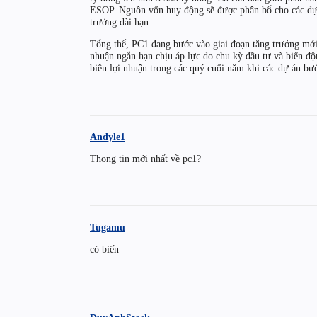
ESOP. Nguồn vốn huy động sẽ được phân bổ cho các dự 
trưởng dài hạn.
Tổng thể, PC1 đang bước vào giai đoạn tăng trưởng mới
nhuận ngắn hạn chịu áp lực do chu kỳ đầu tư và biến độn
biên lợi nhuận trong các quý cuối năm khi các dự án bư
Andyle1
Thong tin mới nhất về pc1?
Tugamu
có biến