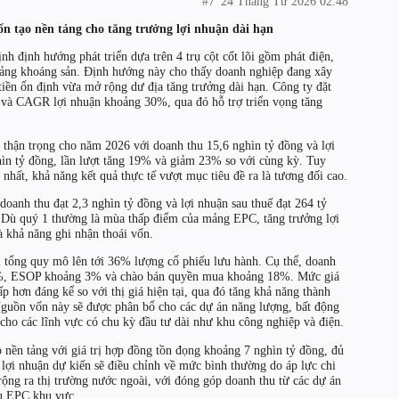
#7
24 Tháng Tư 2026 02:48
ốn tạo nền tảng cho tăng trưởng lợi nhuận dài hạn
nh định hướng phát triển dựa trên 4 trụ cột cốt lõi gồm phát điện,
mảng khoáng sản. Định hướng này cho thấy doanh nghiệp đang xây
iền ổn định vừa mở rộng dư địa tăng trưởng dài hạn. Công ty đặt
và CAGR lợi nhuận khoảng 30%, qua đó hỗ trợ triển vọng tăng
 thận trọng cho năm 2026 với doanh thu 15,6 nghìn tỷ đồng và lợi
ghìn tỷ đồng, lần lượt tăng 19% và giảm 23% so với cùng kỳ. Tuy
 nhất, khả năng kết quả thực tế vượt mục tiêu đề ra là tương đối cao.
 doanh thu đạt 2,3 nghìn tỷ đồng và lợi nhuận sau thuế đạt 264 tỷ
 Dù quý 1 thường là mùa thấp điểm của mảng EPC, tăng trưởng lợi
à khả năng ghi nhận thoái vốn.
i tổng quy mô lên tới 36% lượng cổ phiếu lưu hành. Cụ thể, doanh
 15%, ESOP khoảng 3% và chào bán quyền mua khoảng 18%. Mức giá
p hơn đáng kể so với thị giá hiện tại, qua đó tăng khả năng thành
guồn vốn này sẽ được phân bổ cho các dự án năng lượng, bất động
cho các lĩnh vực có chu kỳ đầu tư dài như khu công nghiệp và điện.
nền tảng với giá trị hợp đồng tồn đọng khoảng 7 nghìn tỷ đồng, đủ
lợi nhuận dự kiến sẽ điều chỉnh về mức bình thường do áp lực chi
 rộng ra thị trường nước ngoài, với đóng góp doanh thu từ các dự án
ầu EPC khu vực.