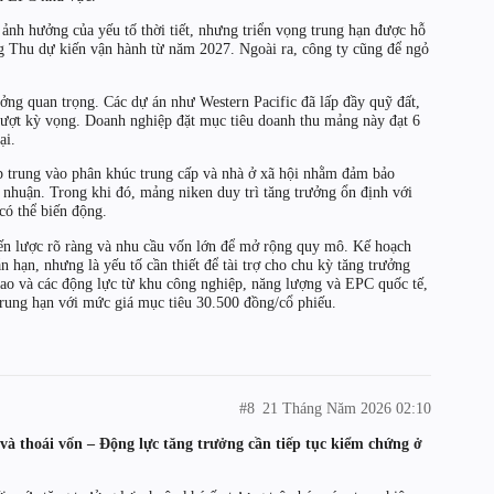
ảnh hưởng của yếu tố thời tiết, nhưng triển vọng trung hạn được hỗ
ung Thu dự kiến vận hành từ năm 2027. Ngoài ra, công ty cũng để ngỏ
ởng quan trọng. Các dự án như Western Pacific đã lấp đầy quỹ đất,
 vượt kỳ vọng. Doanh nghiệp đặt mục tiêu doanh thu mảng này đạt 6
ại.
p trung vào phân khúc trung cấp và nhà ở xã hội nhằm đảm bảo
ợi nhuận. Trong khi đó, mảng niken duy trì tăng trưởng ổn định với
có thể biến động.
iến lược rõ ràng và nhu cầu vốn lớn để mở rộng quy mô. Kế hoạch
n hạn, nhưng là yếu tố cần thiết để tài trợ cho chu kỳ tăng trưởng
cao và các động lực từ khu công nghiệp, năng lượng và EPC quốc tế,
trung hạn với mức giá mục tiêu 30.500 đồng/cổ phiếu.
#8
21 Tháng Năm 2026 02:10
à thoái vốn – Động lực tăng trưởng cần tiếp tục kiểm chứng ở