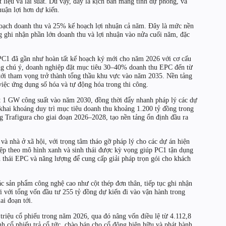
 liệu và lãi suất. Dù vậy, đây là kịch bản mang tính dự phòng, và
huận lợi hơn dự kiến.
oạch doanh thu và 25% kế hoạch lợi nhuận cả năm. Đây là mức nền
g ghi nhận phần lớn doanh thu và lợi nhuận vào nửa cuối năm, đặc
 PC1 đã gần như hoàn tất kế hoạch ký mới cho năm 2026 với cơ cấu
áng chú ý, doanh nghiệp đặt mục tiêu 30–40% doanh thu EPC đến từ
 tới tham vọng trở thành tổng thầu khu vực vào năm 2035. Nền tảng
iệc ứng dụng số hóa và tự động hóa trong thi công.
t 1 GW công suất vào năm 2030, đồng thời đẩy nhanh pháp lý các dự
 khai khoáng duy trì mục tiêu doanh thu khoảng 1.200 tỷ đồng trong
 Trafigura cho giai đoạn 2026–2028, tạo nền tảng ổn định đầu ra
và nhà ở xã hội, với trọng tâm tháo gỡ pháp lý cho các dự án hiện
iệp theo mô hình xanh và sinh thái được kỳ vọng giúp PC1 tận dụng
h thái EPC và năng lượng để cung cấp giải pháp trọn gói cho khách
ác sản phẩm công nghệ cao như cột thép đơn thân, tiếp tục ghi nhận
 với tổng vốn đầu tư 255 tỷ đồng dự kiến đi vào vận hành trong
i đoạn tới.
riệu cổ phiếu trong năm 2026, qua đó nâng vốn điều lệ từ 4.112,8
h cổ phiếu trả cổ tức, chào bán cho cổ đông hiện hữu và phát hành