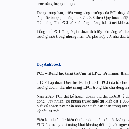
lược năng lượng tái tạo.
Trong trung hạn, triển vọng tăng trưởng của PC1 được đ
tăng tốc trong giai đoạn 2027–2028 theo Quy hoạch điện
điện hàng đầu, PC1 có khả năng hưởng lợi rõ nét khi các
Tổng thể, PC1 đang ở giai đoạn tích lũy nền tảng với h
trưởng mới trong những năm tới, phù hợp với nhà đầu tư
DuyAnhStock
PC1 – Động lực tăng trưởng từ EPC, lợi nhuận thận
CTCP Tập đoàn Điện lực PC1 (HOSE: PC1) đã tổ chức 
trưởng doanh thu nhờ mảng EPC, trong khi chủ động xây
Năm 2026, PC1 đặt kế hoạch doanh thu đạt 15.618 tỷ đồn
động. Tuy nhiên, lợi nhuận trước thuế dự kiến đạt 1.05
biết kế hoạch này phản ánh cách tiếp cận thận trọng khi t
kỳ đầu tư mới.
Biên lợi nhuận dự kiến thu hẹp do nhiều yếu tố. Mảng nă
El Niño, trong khi mảng khai khoáng đối mặt với nguy c