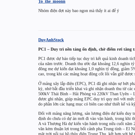
To_the_moonn
Nhóm điện đợt này bao ngon mà thấy ít ai để ý
DuyAnhStock
PC1 – Duy trì nền tảng ổn định, chờ điểm rơi tăng 
PC1 được dự báo tiếp tục duy trì kết quả kinh doanh tí
của năm trước. Doanh thu ước đạt khoảng 12,6 nghìn tỷ 
đông mẹ dự kiến đạt khoảng 1,0 nghìn tỷ đồng, giảm 5
cao, trong khi các mảng hoạt động cốt lõi vẫn giữ được 
Ở mảng xây lắp điện (EPC), PC1 đã ghi nhận sự bứt ph
kỳ, nhờ bắt đầu triển khai và ghi nhận doanh thu từ c
500kV Thái Bình – Hải Phòng và 220kV Than Uyên – Lào
được ghi nhận, giúp mảng EPC duy trì quy mô với mức 
do phần lớn các hạng mục có biên cao như thiết kế và k
Đối với mảng năng lượng, sản lượng điện dự kiến duy t
định do chưa có dự án mới đi vào vận hành, trong khi 
A và Thượng Hà dự kiến vận hành trong nửa cuối năm 20
văn kém thuận lợi trong bối cảnh pha Trung tính – El N
mặt trời nổi tại hồ thủy điện Trung Thu, kết hợp với h