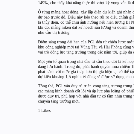
149%, cho thấy khả năng thực thi vượt kỳ vọng vẫn là 
Ở từng mảng hoạt động, xây lắp điện dự kiến ghi nhận d
dự báo trước đó. Điều này kéo theo rủi ro điều chỉnh gi
là thủy điện, có thể chịu ảnh hưởng nếu hiện tượng El 
khi đó, mảng niken đặt kế hoạch sản lượng và doanh thu
nhu cầu thị trường.
Điểm sáng trong dài hạn của PC1 đến từ chiến lược mở r
khu công nghiệp mới tại Vũng Tàu và Hải Phòng cùng vớ
vai trò động lực tăng trưởng trong các năm tới, giúp đ
Một yếu tố quan trọng nhà đầu tư cần theo dõi là kế hoạ
đang lưu hành. Trong đó, phát hành quyền mua chiếm 
phát hành với mức giá thấp hơn thị giá hiện tại có thể 
dự kiến khoảng 1,5 nghìn tỷ đồng sẽ được sử dụng cho cá
Tổng thể, PC1 vẫn duy trì triển vọng tăng trưởng trung
các mảng kinh doanh cốt lõi và áp lực pha loãng cổ ph
được duy trì, phù hợp với nhà đầu tư có tầm nhìn trung
chuyện tăng trưởng mới.
1 Likes