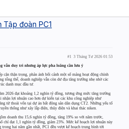
n Tập đoàn PC1
#1
3 Tháng Tư 2026 01:53
g vẫn duy trì nhưng áp lực pha loãng cần lưu ý
p cận thận trọng, phản ánh bối cảnh một số mảng hoạt động chính
vọng tổng thể, doanh nghiệp vẫn còn dư địa tăng trưởng nhẹ nhờ các
trúc danh mục đầu tư.
 năm 2026 đạt khoảng 1,2 nghìn tỷ đồng, tương ứng mức tăng trưởng
i nhận lợi nhuận cao hơn dự kiến tại các khu công nghiệp như
ăng từ thoái vốn tại dự án bất động sản dân dụng CT2. Những yếu tố
uyền thống như xây lắp điện, thủy điện và khai thác niken.
ồm doanh thu 15,6 nghìn tỷ đồng, tăng 19% so với năm trước,
u số chỉ đạt 1,1 nghìn tỷ đồng, giảm 23%. Mức kế hoạch lợi nhuận này
g trong hai năm gần nhất, PC1 đều vượt kế hoạch trung bình tới