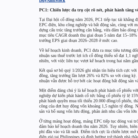
DuyAnhStock
PC1: Chiến lược đa trụ cột rõ nét, phát hành tăng v
Tại Đại hội cổ đông năm 2026, PC1 tiếp tục tái khẳng đị
EPC điện, khu công nghiệp và bất động sản, cùng với 
dựng cấu trúc tăng trưởng cân bằng, vừa đảm bảo dòng t
mục tiêu CAGR doanh thu giai đoạn 5 năm đạt 15–18% 
trưởng EPS giai đoạn 2026–2028 ở mức cao.
Về kế hoạch kinh doanh, PC1 đưa ra mục tiêu tương đối
nhuận sau thuế trước lợi ích cổ đông thiểu số đạt 1,1 n
nhiên, với việc liên tục vượt kế hoạch trong hai năm gần
Kết quả sơ bộ quý 1/2026 ghi nhận tín hiệu tích cực với
đồng, tăng trưởng lần lượt 26% và 82% so với cùng kỳ.
nhuận vẫn được hỗ trợ bởi các hoạt động bất động sản v
Một điểm đáng chú ý là kế hoạch phát hành cổ phiếu vớ
nghiệp dự kiến phát hành cổ tức bằng cổ phiếu tỷ lệ
phát hành quyền mua tối thiểu 20.000 đồng/cổ phiếu, thấ
công của đợt huy động vốn khoảng 1,5 nghìn tỷ đồng. N
sản và bổ sung vốn lưu động, phản ánh nhu cầu vốn lớn 
Ở từng mảng hoạt động, mảng EPC tiếp tục đóng vai trò 
đảm bảo kế hoạch doanh thu năm 2026. Tuy nhiên, biên 
phí đầu vào và lãi suất. Điểm tích cực là chiến lược mở
điện gió tại Philippines và định hướng trở thành nhà th