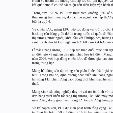
chính về doanh thu nhưng chịu áp lực chi phí nguyên vật
kết quả thực tế có thể cải thiện nếu điều kiện vận hành t
Trong quý 1/2026, PC1 ước thực hiện khoảng 15% kế h
thấp mang tính mùa vụ, do đặc thù ngành xây lắp thườn
biệt là quý 4.
Về chiến lược, mảng EPC tiếp tục đóng vai trò trụ cột.
backlog cân bằng giữa dự án trong nước và quốc tế. Đ
thị trường nước ngoài, khởi đầu với Philippines, hướng
cạnh tranh đến từ kinh nghiệm hơn 60 năm kết hợp với v
Ở mảng năng lượng, PC1 tiếp tục theo đuổi mục tiêu đạ
án điện gió và nghiên cứu giải pháp lưu trữ điện. Mảng
năm 2026, với hợp đồng chiến lược đã được gia hạn cùng
trong trung hạn.
Mảng bất động sản tập trung vào phân khúc nhà ở giá rẻ 
hữu. Trong khi đó, định hướng phát triển khu công ngh
làn sóng FDI chất lượng cao, đồng thời khai thác hệ sin
thuê.
Mảng sản xuất công nghiệp duy trì vai trò ổn định với c
đơn hàng xuất khẩu tốt sang thị trường Úc. Nhà máy mới
năm 2026, đóng góp thêm động lực tăng trưởng trong gia
Về kế hoạch vốn, PC1 dự kiến phát hành tổng cộng 148 t
tỷ đồng lên hơn 5.593 tỷ đồng. Cơ cấu bao gồm phát hàn