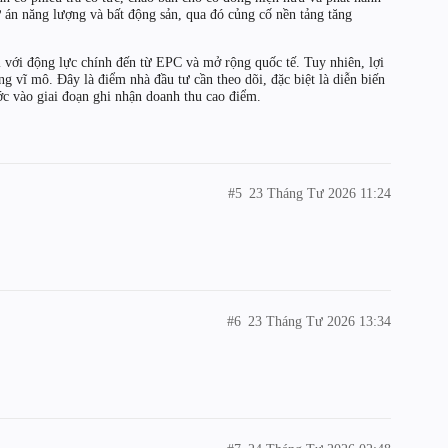
án năng lượng và bất động sản, qua đó củng cố nền tảng tăng
 với động lực chính đến từ EPC và mở rộng quốc tế. Tuy nhiên, lợi
g vĩ mô. Đây là điểm nhà đầu tư cần theo dõi, đặc biệt là diễn biến
ớc vào giai đoạn ghi nhận doanh thu cao điểm.
#5
23 Tháng Tư 2026 11:24
#6
23 Tháng Tư 2026 13:34