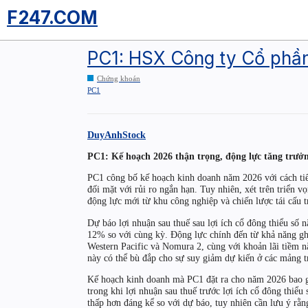
F247.COM
PC1: HSX Công ty Cổ phầ
Chứng khoán
PC1
DuyAnhStock
PC1: Kế hoạch 2026 thận trọng, động lực tăng trưởn
PC1 công bố kế hoạch kinh doanh năm 2026 với cách tiế
đối mặt với rủi ro ngắn hạn. Tuy nhiên, xét trên triển 
động lực mới từ khu công nghiệp và chiến lược tái cấu 
Dự báo lợi nhuận sau thuế sau lợi ích cổ đông thiểu số
12% so với cùng kỳ. Động lực chính đến từ khả năng gh
Western Pacific và Nomura 2, cùng với khoản lãi tiềm n
này có thể bù đắp cho sự suy giảm dự kiến ở các mảng tr
Kế hoạch kinh doanh mà PC1 đặt ra cho năm 2026 bao g
trong khi lợi nhuận sau thuế trước lợi ích cổ đông thiể
thấp hơn đáng kể so với dự báo, tuy nhiên cần lưu ý rằn