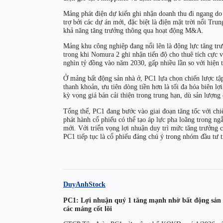
Mảng phát điện dự kiến ghi nhận doanh thu đi ngang do 
trợ bởi các dự án mới, đặc biệt là điện mặt trời nổi Tr
khả năng tăng trưởng thông qua hoạt động M&A.
Mảng khu công nghiệp đang nổi lên là động lực tăng trư
trong khi Nomura 2 ghi nhận tiến độ cho thuê tích cực
nghìn tỷ đồng vào năm 2030, gấp nhiều lần so với hiện t
Ở mảng bất động sản nhà ở, PC1 lựa chọn chiến lược tậ
thanh khoản, ưu tiên dòng tiền hơn là tối đa hóa biên l
kỳ vọng giá bán cải thiện trong trung hạn, dù sản lượng 
Tổng thể, PC1 đang bước vào giai đoạn tăng tốc với ch
phát hành cổ phiếu có thể tạo áp lực pha loãng trong ngắ
mới. Với triển vọng lợi nhuận duy trì mức tăng trưởng 
PC1 tiếp tục là cổ phiếu đáng chú ý trong nhóm đầu tư 
DuyAnhStock
PC1: Lợi nhuận quý 1 tăng mạnh nhờ bất động sản v
các mảng cốt lõi