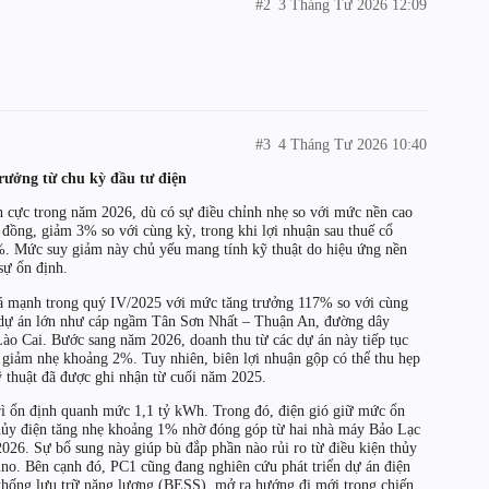
#2
3 Tháng Tư 2026 12:09
#3
4 Tháng Tư 2026 10:40
trưởng từ chu kỳ đầu tư điện
ch cực trong năm 2026, dù có sự điều chỉnh nhẹ so với mức nền cao
đồng, giảm 3% so với cùng kỳ, trong khi lợi nhuận sau thuế cổ
%. Mức suy giảm này chủ yếu mang tính kỹ thuật do hiệu ứng nền
sự ổn định.
á mạnh trong quý IV/2025 với mức tăng trưởng 117% so với cùng
ác dự án lớn như cáp ngầm Tân Sơn Nhất – Thuận An, đường dây
 Cai. Bước sang năm 2026, doanh thu từ các dự án này tiếp tục
giảm nhẹ khoảng 2%. Tuy nhiên, biên lợi nhuận gộp có thể thu hẹp
ỹ thuật đã được ghi nhận từ cuối năm 2025.
rì ổn định quanh mức 1,1 tỷ kWh. Trong đó, điện gió giữ mức ổn
thủy điện tăng nhẹ khoảng 1% nhờ đóng góp từ hai nhà máy Bảo Lạc
26. Sự bổ sung này giúp bù đắp phần nào rủi ro từ điều kiện thủy
ino. Bên cạnh đó, PC1 cũng đang nghiên cứu phát triển dự án điện
ệ thống lưu trữ năng lượng (BESS), mở ra hướng đi mới trong chiến