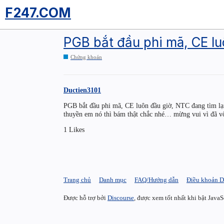
F247.COM
PGB bắt đầu phi mã, CE lu
Chứng khoán
Ductien3101
PGB bắt đầu phi mã, CE luôn đầu giờ, NTC đang tìm lại
thuyền em nó thì bám thật chắc nhé… mừng vui vì đã v
1 Likes
Trang chủ
Danh mục
FAQ/Hướng dẫn
Điều khoản D
Được hỗ trợ bởi
Discourse
, được xem tốt nhất khi bật JavaS