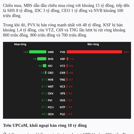
Chiều mua, MBS dẫn đầu chiều mua ròng với khoảng 15 tỷ đồng, tiếp đến
là SHS 8 tỷ đồng, IDC 3 tỷ đồng, CEO 1 tỷ đồng và NVB khoảng 100
triệu đồng.
Trong khi đó, PVS bị bán ròng mạnh nhất với 48 tỷ đồng. KSF bị bán
khoảng 1,4 tỷ đồng, còn VTZ, C69 và TNG lần lượt bị rút ròng khoảng
800 triệu đồng, 800 triệu đồng và 700 triệu đồng.
Trên UPCoM, khối ngoại bán ròng 10 tỷ đồng