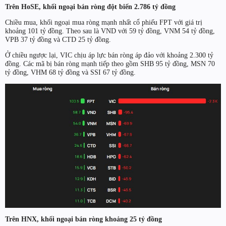
Trên HoSE, khối ngoại bán ròng đột biến 2.786 tỷ đồng
Chiều mua, khối ngoại mua ròng mạnh nhất cổ phiếu FPT với giá trị
khoảng 101 tỷ đồng. Theo sau là VND với 59 tỷ đồng, VNM 54 tỷ đồng,
VPB 37 tỷ đồng và CTD 25 tỷ đồng.
Ở chiều ngược lại, VIC chịu áp lực bán ròng áp đảo với khoảng 2.300 tỷ
đồng. Các mã bị bán ròng mạnh tiếp theo gồm SHB 95 tỷ đồng, MSN 70
tỷ đồng, VHM 68 tỷ đồng và SSI 67 tỷ đồng.
Trên HNX, khối ngoại bán ròng khoảng 25 tỷ đồng