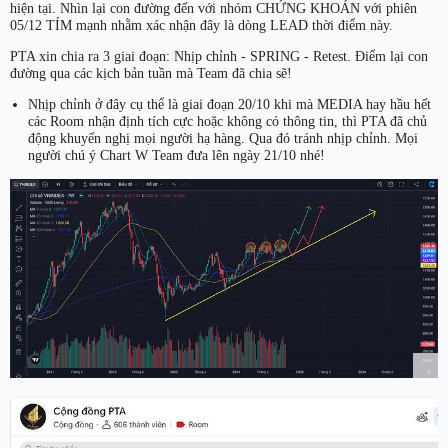
hiện tại. Nhìn lại con đường đến với nhóm CHỨNG KHOÁN với phiên
05/12 TÍM mạnh nhằm xác nhận đây là dòng LEAD thời điểm này.
PTA xin chia ra 3 giai đoạn: Nhịp chỉnh - SPRING - Retest. Điểm lại con
đường qua các kịch bản tuần mà Team đã chia sẽ!
Nhịp chỉnh ở đây cụ thể là giai đoạn 20/10 khi mà MEDIA hay hầu hết
các Room nhận định tích cực hoặc không có thông tin, thì PTA đã chủ
động khuyến nghị mọi người hạ hàng. Qua đó tránh nhịp chỉnh. Mọi
người chú ý Chart W Team đưa lên ngày 21/10 nhé!