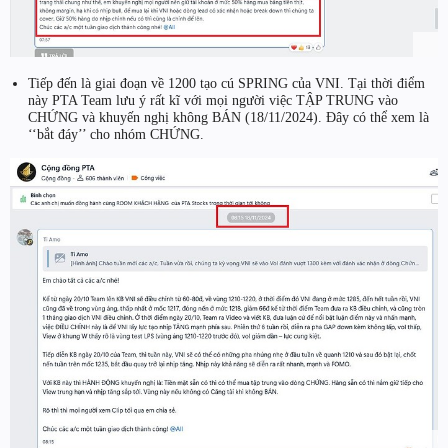
Tiếp đến là giai đoạn về 1200 tạo cú SPRING của VNI. Tại thời điểm
này PTA Team lưu ý rất kĩ với mọi người việc TẬP TRUNG vào
CHỨNG và khuyến nghị không BÁN (18/11/2024). Đây có thể xem là
‘‘bắt đáy’’ cho nhóm CHỨNG.