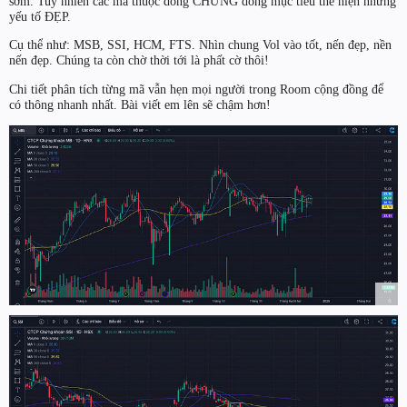
sớm. Tuy nhiên các mã thuộc dòng CHỨNG dòng mục tiêu thể hiện những
yếu tố ĐẸP.
Cụ thể như: MSB, SSI, HCM, FTS. Nhìn chung Vol vào tốt, nến đẹp, nền
nến đẹp. Chúng ta còn chờ thời tới là phất cờ thôi!
Chi tiết phân tích từng mã vẫn hẹn mọi người trong Room cộng đồng để
có thông nhanh nhất. Bài viết em lên sẽ chậm hơn!