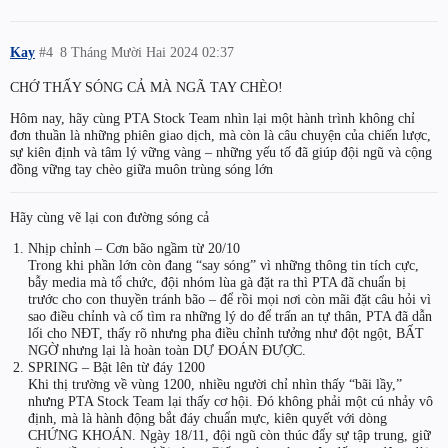
Kay
#4
8 Tháng Mười Hai 2024 02:37
CHỚ THẤY SÓNG CẢ MÀ NGÃ TAY CHÈO!
Hôm nay, hãy cùng PTA Stock Team nhìn lại một hành trình không chỉ
đơn thuần là những phiên giao dịch, mà còn là câu chuyện của chiến lược,
sự kiên định và tâm lý vững vàng – những yếu tố đã giúp đội ngũ và cộng
đồng vững tay chèo giữa muôn trùng sóng lớn
Hãy cùng vẽ lại con đường sóng cả
Nhịp chỉnh – Cơn bão ngầm từ 20/10
Trong khi phần lớn còn đang “say sóng” vì những thông tin tích cực,
bẫy media mà tổ chức, đội nhóm lùa gà đặt ra thì PTA đã chuẩn bị
trước cho con thuyền tránh bão – để rồi mọi nơi còn mãi đặt câu hỏi vì
sao điều chỉnh và cố tìm ra những lý do để trấn an tự thân, PTA đã dẫn
lối cho NĐT, thấy rõ nhưng pha điều chỉnh tưởng như đột ngột, BẤT
NGỜ nhưng lại là hoàn toàn DỰ ĐOÁN ĐƯỢC.
SPRING – Bật lên từ đáy 1200
Khi thị trường về vùng 1200, nhiều người chỉ nhìn thấy “bãi lầy,”
nhưng PTA Stock Team lại thấy cơ hội. Đó không phải một cú nhảy vô
định, mà là hành động bắt đáy chuẩn mực, kiên quyết với dòng
CHỨNG KHOÁN. Ngày 18/11, đội ngũ còn thúc đẩy sự tập trung, giữ