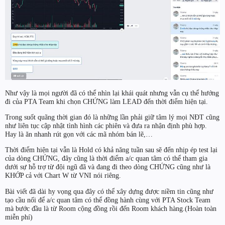
Như vậy là mọi người đã có thể nhìn lại khái quát nhưng vẫn cụ thể hướng
đi của PTA Team khi chọn CHỨNG làm LEAD đến thời điểm hiện tại.
Trong suốt quãng thời gian đó là những lần phải giữ tâm lý mọi NĐT cũng
như liên tục cập nhật tình hình các phiên và đưa ra nhận định phù hợp.
Hay là ăn nhanh rút gọn với các mã nhóm bán lẽ,…
Thời điểm hiện tại vẫn là Hold có khả năng tuần sau sẽ đến nhịp ép test lại
của dòng CHỨNG, đây cũng là thời điểm a/c quan tâm có thể tham gia
dưới sự hỗ trợ từ đội ngũ đã và đang đi theo dòng CHỨNG cũng như là
KHỚP cả với Chart W từ VNI nói riêng.
Bài viết đã dài hy vọng qua đây có thể xây dựng được niềm tin cũng như
tạo cầu nối để a/c quan tâm có thể đồng hành cùng với PTA Stock Team
mà bước đầu là từ Room cộng đồng rồi đến Room khách hàng.(Hoàn toàn
miễn phí)