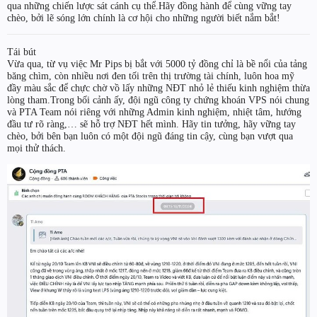
qua những chiến lược sát cánh cụ thể.Hãy đồng hành để cùng vững tay
chèo, bởi lẽ sóng lớn chính là cơ hội cho những người biết nắm bắt!
Tái bút
Vừa qua, từ vụ việc Mr Pips bị bắt với 5000 tỷ đồng chỉ là bề nổi của tảng
băng chìm, còn nhiều nơi đen tối trên thị trường tài chính, luôn hoa mỹ
đầy màu sắc để chực chờ vồ lấy những NĐT nhỏ lẻ thiếu kinh nghiệm thừa
lòng tham.Trong bối cảnh ấy, đội ngũ công ty chứng khoán VPS nói chung
và PTA Team nói riêng với những Admin kinh nghiệm, nhiệt tâm, hướng
đầu tư rõ ràng,… sẽ hỗ trợ NĐT hết mình. Hãy tin tưởng, hãy vững tay
chèo, bởi bên bạn luôn có một đội ngũ đáng tin cậy, cùng bạn vượt qua
mọi thử thách.