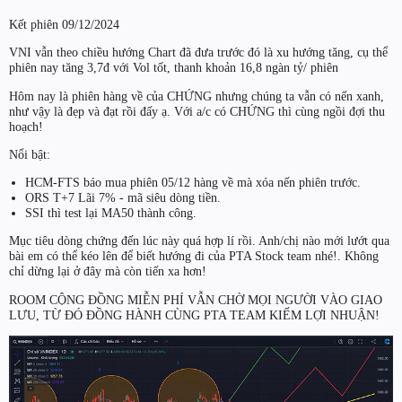
Kết phiên 09/12/2024
VNI vẫn theo chiều hướng Chart đã đưa trước đó là xu hướng tăng, cụ thể
phiên nay tăng 3,7đ với Vol tốt, thanh khoản 16,8 ngàn tỷ/ phiên
Hôm nay là phiên hàng về của CHỨNG nhưng chúng ta vẫn có nến xanh,
như vậy là đẹp và đạt rồi đấy ạ. Với a/c có CHỨNG thì cùng ngồi đợi thu
hoạch!
Nổi bật:
HCM-FTS báo mua phiên 05/12 hàng về mà xóa nến phiên trước.
ORS T+7 Lãi 7% - mã siêu dòng tiền.
SSI thì test lại MA50 thành công.
Mục tiêu dòng chứng đến lúc này quá hợp lí rồi. Anh/chị nào mới lướt qua
bài em có thể kéo lên để biết hướng đi của PTA Stock team nhé!. Không
chỉ dừng lại ở đây mà còn tiến xa hơn!
ROOM CỘNG ĐỒNG MIỄN PHÍ VẪN CHỜ MỌI NGƯỜI VÀO GIAO
LƯU, TỪ ĐÓ ĐỒNG HÀNH CÙNG PTA TEAM KIẾM LỢI NHUẬN!