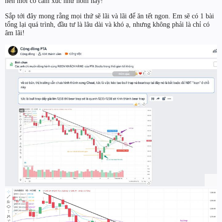
nên mới có cảm xúc như hôm nay!
Sắp tới đây mong rằng mọi thứ sẽ lãi và lãi để ăn tết ngon. Em sẽ có 1 bài
tổng lại quá trình, đầu tư là lâu dài và khó ạ, nhưng không phải là chỉ có
âm lãi!