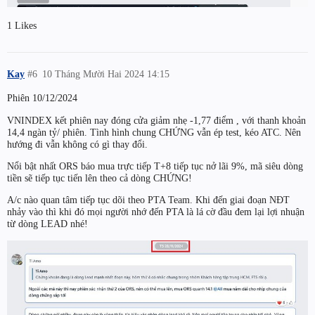
1 Likes
Kay
#6
10 Tháng Mười Hai 2024 14:15
Phiên 10/12/2024
VNINDEX kết phiên nay đóng cửa giảm nhẹ -1,77 điểm , với thanh khoản
14,4 ngàn tỷ/ phiên. Tình hình chung CHỨNG vẫn ép test, kéo ATC. Nên
hướng đi vẫn không có gì thay đổi.
Nổi bật nhất ORS báo mua trực tiếp T+8 tiếp tục nở lãi 9%, mã siêu dòng
tiền sẽ tiếp tục tiến lên theo cả dòng CHỨNG!
A/c nào quan tâm tiếp tục dõi theo PTA Team. Khi đến giai đoạn NĐT
nhảy vào thì khi đó mọi người nhớ đến PTA là lá cờ đầu đem lại lợi nhuận
từ dòng LEAD nhé!