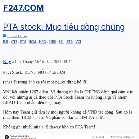
F247.COM
PTA stock: Mục tiêu dòng chứng
Chứng khoán
,
,
,
,
,
,
,
,
BSI
CTS
FTS
HCM
HPG
MBS
SSI
STB
VCI
Kay
#1
5 Tháng Mười Hai 2024 08:44
PTA Stock: BÙNG NỔ 05/12/2024
(chi tiết trong ảnh cả rồi mọi người đừng bỏ lỡ)
VNI kết phiên 1267 điểm. Và đương nhiên là CHỨNG đánh quá cảm xúc
đối với nhưng ai đã theo dõi PTA Stock Team thì không lạ gì về nhóm
LEAD Team nhắm đến đoạn này.
Hôm nay Team giữ tâm lý mọi người không để VND tác động. Sau đó là
múc thêm HCM - FTS. Và phần còn lại là TÍM VÀ TÍM.
Không ghi nhiều nữa ạ. Sideway khó có PTA Team!