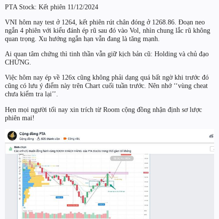
PTA Stock: Kết phiên 11/12/2024
VNI hôm nay test ở 1264, kết phiên rút chân đóng ở 1268.86. Đoạn neo
ngắn 4 phiên với kiểu đánh ép rũ sau đó vào Vol, nhìn chung lắc rũ không
quan trọng. Xu hướng ngắn hạn vẫn đang là tăng mạnh.
Ai quan tâm chứng thì tinh thần vẫn giữ kịch bản cũ: Holding và chủ đạo
CHỨNG.
Việc hôm nay ép về 126x cũng không phải dạng quá bất ngờ khi trước đó
cũng có lưu ý điểm này trên Chart cuối tuần trước. Nên nhớ ‘‘vùng cheat
chưa kiểm tra lại’’.
Hẹn mọi người tối nay xin trích từ Room cộng đồng nhận định sơ lược
phiên mai!