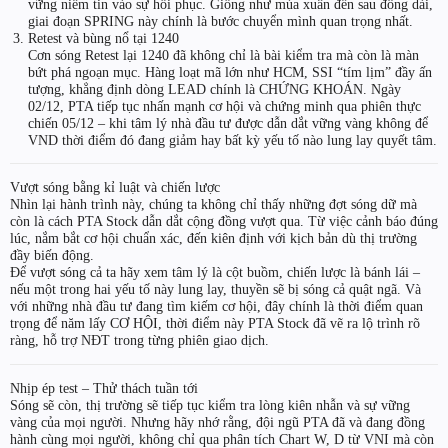
vững niềm tin vào sự hồi phục. Giống như mùa xuân đến sau đông dài,
giai đoạn SPRING này chính là bước chuyển mình quan trọng nhất.
Retest và bùng nổ tại 1240
Cơn sóng Retest lại 1240 đã không chỉ là bài kiểm tra mà còn là màn
bứt phá ngoạn mục. Hàng loạt mã lớn như HCM, SSI “tím lịm” đầy ấn
tượng, khẳng định dòng LEAD chính là CHỨNG KHOÁN. Ngày
02/12, PTA tiếp tục nhấn mạnh cơ hội và chứng minh qua phiên thực
chiến 05/12 – khi tâm lý nhà đầu tư được dẫn dắt vững vàng không để
VND thời điểm đó đang giảm hay bất kỳ yếu tố nào lung lay quyết tâm.
Vượt sóng bằng kỉ luật và chiến lược
Nhìn lại hành trình này, chúng ta không chỉ thấy những đợt sóng dữ mà
còn là cách PTA Stock dẫn dắt cộng đồng vượt qua. Từ việc cảnh báo đúng
lúc, nắm bắt cơ hội chuẩn xác, đến kiên định với kịch bản dù thị trường
đầy biến động.
Để vượt sóng cả ta hãy xem tâm lý là cột buồm, chiến lược là bánh lái –
nếu một trong hai yếu tố này lung lay, thuyền sẽ bị sóng cả quật ngã. Và
với những nhà đầu tư đang tìm kiếm cơ hội, đây chính là thời điểm quan
trọng để năm lấy CƠ HỘI, thời điểm này PTA Stock đã vẽ ra lộ trình rõ
ràng, hỗ trợ NĐT trong từng phiên giao dịch.
Nhịp ép test – Thử thách tuần tới
Sóng sẽ còn, thị trường sẽ tiếp tục kiểm tra lòng kiên nhẫn và sự vững
vàng của mọi người. Nhưng hãy nhớ rằng, đội ngũ PTA đã và đang đồng
hành cùng mọi người, không chỉ qua phân tích Chart W, D từ VNI mà còn