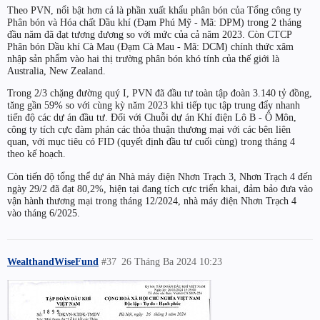
Theo PVN, nổi bật hơn cả là phần xuất khẩu phân bón của Tổng công ty
Phân bón và Hóa chất Dầu khí (Đạm Phú Mỹ - Mã: DPM) trong 2 tháng
đầu năm đã đạt tương đương so với mức của cả năm 2023. Còn CTCP
Phân bón Dầu khí Cà Mau (Đạm Cà Mau - Mã: DCM) chính thức xâm
nhập sản phẩm vào hai thị trường phân bón khó tính của thế giới là
Australia, New Zealand.
Trong 2/3 chặng đường quý I, PVN đã đầu tư toàn tập đoàn 3.140 tỷ đồng,
tăng gần 59% so với cùng kỳ năm 2023 khi tiếp tục tập trung đẩy nhanh
tiến độ các dự án đầu tư. Đối với Chuỗi dự án Khí điện Lô B - Ô Môn,
công ty tích cực đàm phán các thỏa thuận thương mại với các bên liên
quan, với mục tiêu có FID (quyết định đầu tư cuối cùng) trong tháng 4
theo kế hoạch.
Còn tiến độ tổng thể dự án Nhà máy điện Nhơn Trạch 3, Nhơn Trạch 4 đến
ngày 29/2 đã đạt 80,2%, hiện tại đang tích cực triển khai, đảm bảo đưa vào
vận hành thương mại trong tháng 12/2024, nhà máy điện Nhơn Trạch 4
vào tháng 6/2025.
WealthandWiseFund
#37
26 Tháng Ba 2024 10:23