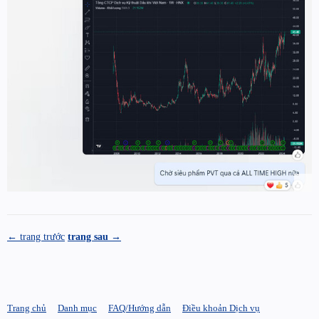
← trang trước
trang sau →
Trang chủ
Danh mục
FAQ/Hướng dẫn
Điều khoản Dịch vụ