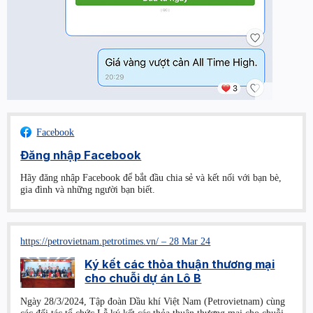
Facebook
Đăng nhập Facebook
Hãy đăng nhập Facebook để bắt đầu chia sẻ và kết nối với bạn bè,
gia đình và những người bạn biết.
https://petrovietnam.petrotimes.vn/ – 28 Mar 24
Ký kết các thỏa thuận thương mại
cho chuỗi dự án Lô B
Ngày 28/3/2024, Tập đoàn Dầu khí Việt Nam (Petrovietnam) cùng
các đối tác tổ chức Lễ ký kết các thỏa thuận thương mại cho chuỗi