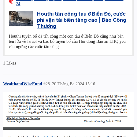
24
Houthi tấn công tàu ở Biển Đỏ, cước
phí vận tải biển tăng cao | Báo Công
Thương
Houthi tuyên bố đã tấn công một con tàu ở Biển Đỏ cũng như bắn
tên lửa về Israel và bác bỏ tuyên bố của Hội đồng Bảo an LHQ yêu
cầu ngừng các cuộc tấn công.
1 Likes
WealthandWiseFund
#28
20 Tháng Ba 2024 15:16