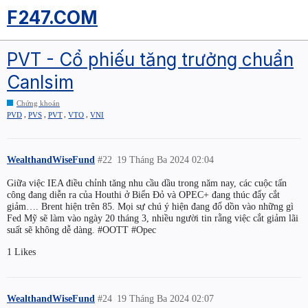
F247.COM
PVT - Cổ phiếu tăng trưởng chuẩn
Canlsim
Chứng khoán
,
,
,
,
PVD
PVS
PVT
VTO
VNI
WealthandWiseFund
#22
19 Tháng Ba 2024 02:04
Giữa việc IEA điều chỉnh tăng nhu cầu dầu trong năm nay, các cuộc tấn
công đang diễn ra của Houthi ở Biển Đỏ và OPEC+ đang thúc đẩy cắt
giảm…. Brent hiện trên 85. Mọi sự chú ý hiện đang đổ dồn vào những gì
Fed Mỹ sẽ làm vào ngày 20 tháng 3, nhiều người tin rằng việc cắt giảm lãi
suất sẽ không dễ dàng.
#OOTT
#Opec
1 Likes
WealthandWiseFund
#24
19 Tháng Ba 2024 02:07