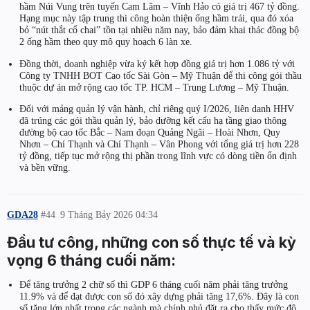
hầm Núi Vung trên tuyến Cam Lâm – Vĩnh Hảo có giá trị 467 tỷ đồng.
Hạng mục này tập trung thi công hoàn thiện ống hầm trái, qua đó xóa
bỏ “nút thắt cổ chai” tồn tại nhiều năm nay, bảo đảm khai thác đồng bộ
2 ống hầm theo quy mô quy hoạch 6 làn xe.
Đồng thời, doanh nghiệp vừa ký kết hợp đồng giá trị hơn 1.086 tỷ với
Công ty TNHH BOT Cao tốc Sài Gòn – Mỹ Thuận để thi công gói thầu
thuộc dự án mở rộng cao tốc TP. HCM – Trung Lương – Mỹ Thuận.
Đối với mảng quản lý vận hành, chỉ riêng quý I/2026, liên danh HHV
đã trúng các gói thầu quản lý, bảo dưỡng kết cấu hạ tầng giao thông
đường bộ cao tốc Bắc – Nam đoạn Quảng Ngãi – Hoài Nhơn, Quy
Nhơn – Chí Thạnh và Chí Thạnh – Vân Phong với tổng giá trị hơn 228
tỷ đồng, tiếp tục mở rộng thị phần trong lĩnh vực có dòng tiền ổn định
và bền vững.
GDA28
#44
9 Tháng Bảy 2026 04:34
Đầu tư công, những con số thực tế và kỳ
vọng 6 tháng cuối năm:
Để tăng trưởng 2 chữ số thì GDP 6 tháng cuối năm phải tăng trưởng
11.9% và để đạt được con số đó xây dựng phải tăng 17,6%. Đây là con
số tăng lớn nhất trong các ngành mà chính phủ đặt ra cho thấy mức độ