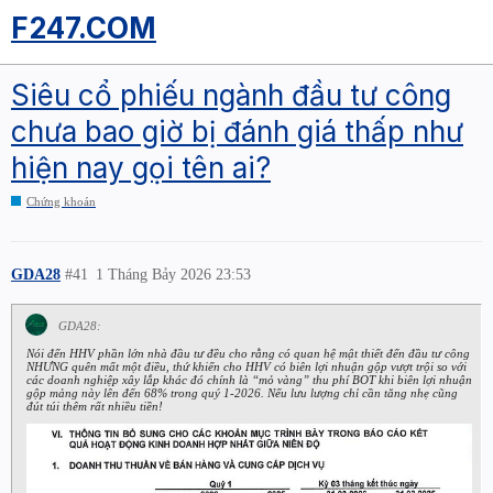
F247.COM
Siêu cổ phiếu ngành đầu tư công
chưa bao giờ bị đánh giá thấp như
hiện nay gọi tên ai?
Chứng khoán
GDA28
#41
1 Tháng Bảy 2026 23:53
GDA28:
Nói đến HHV phần lớn nhà đầu tư đều cho rằng có quan hệ mật thiết đến đầu tư công
NHƯNG quên mất một điều, thứ khiến cho HHV có biên lợi nhuận gộp vượt trội so với
các doanh nghiệp xây lắp khác đó chính là “mỏ vàng” thu phí BOT khi biên lợi nhuận
gộp mảng này lên đến 68% trong quý 1-2026. Nếu lưu lượng chỉ cần tăng nhẹ cũng
đút túi thêm rất nhiều tiền!