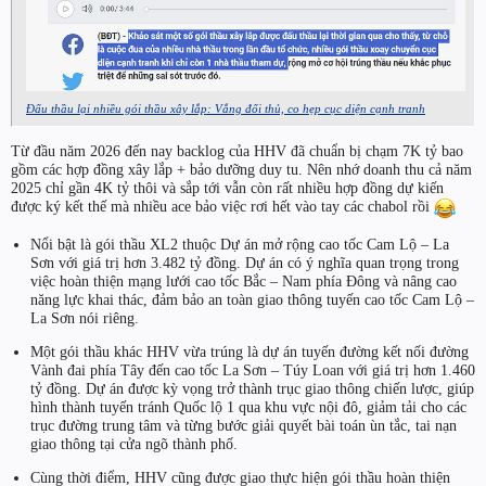
Đấu thầu lại nhiều gói thầu xây lắp: Vắng đối thủ, co hẹp cục diện cạnh tranh
Từ đầu năm 2026 đến nay backlog của HHV đã chuẩn bị chạm 7K tỷ bao
gồm các hợp đồng xây lắp + bảo dưỡng duy tu. Nên nhớ doanh thu cả năm
2025 chỉ gần 4K tỷ thôi và sắp tới vẫn còn rất nhiều hợp đồng dự kiến
được ký kết thế mà nhiều ace bảo việc rơi hết vào tay các chabol rồi
Nổi bật là gói thầu XL2 thuộc Dự án mở rộng cao tốc Cam Lộ – La
Sơn với giá trị hơn 3.482 tỷ đồng. Dự án có ý nghĩa quan trọng trong
việc hoàn thiện mạng lưới cao tốc Bắc – Nam phía Đông và nâng cao
năng lực khai thác, đảm bảo an toàn giao thông tuyến cao tốc Cam Lộ –
La Sơn nói riêng.
Một gói thầu khác HHV vừa trúng là dự án tuyến đường kết nối đường
Vành đai phía Tây đến cao tốc La Sơn – Túy Loan với giá trị hơn 1.460
tỷ đồng. Dự án được kỳ vọng trở thành trục giao thông chiến lược, giúp
hình thành tuyến tránh Quốc lộ 1 qua khu vực nội đô, giảm tải cho các
trục đường trung tâm và từng bước giải quyết bài toán ùn tắc, tai nạn
giao thông tại cửa ngõ thành phố.
Cùng thời điểm, HHV cũng được giao thực hiện gói thầu hoàn thiện