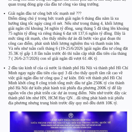
quan trọng đóng góp của đầu tư công vào tăng trưởng.
Giải ngân đầu tư công bứt tốc mạnh mẽ ???
Điểm đáng chú ý trong bức tranh giải ngân 6 tháng đầu năm là xu
hướng tăng tốc ngày càng rõ nét. Nếu như trong tháng 4, khối lượng
giải ngân chỉ khoảng 34 nghìn tỷ đồng, sang tháng 5 đã tăng lên khoảng
75 nghìn tỷ đồng và riêng tháng 6 đạt tới 137,6 nghìn tỷ đồng. Đây là
mức tăng rất mạnh, cho thấy nhiều dự án đã bước vào giai đoạn thi
công cao điểm, phát sinh khối lượng nghiệm thu và thanh toán lớn.
Và nếu như tuần cuối tháng 6 (19-25/6/2026 )giải ngân đầu tư công đặt
35.3K tỷ gấp 1.8 lần tuần trước đó thì tuần cập nhật đầu tiên của tháng
7 ( 26/6-2/7/2026) con số giải ngân đã vượt 61.4K tỷ.
2 đầu tàu kinh tế của cả nước là thành phố Hà Nội và thành phố Hồ Chí
Minh ngay ngày đầu tiên của quý 3 đã cho thấy quyết tâm rất cao về
việc giải ngân đầu tư công qua 2 sự kiện. Đối với thành phố Hồ Chí
Minh khởi công 8 công trình tổng mức đầu tư gần 250K tỷ còn thành
phố Hà Nội dự kiến phát hành trái phiếu địa phương 200K tỷ để lấy
nguồn vốn cho phát triển các dự án trọng điểm. Nên nhớ trước đây các
thành phố lớn như HN, HCM Hay QN…đã từng phát hành trái phiếu
địa phương nhưng trung bình trước đây quy mô đều dưới 10K tỷ.