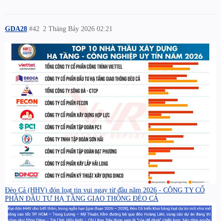
GDA28
#42
2 Tháng Bảy 2026 02:21
Đèo Cả (HHV) đón loạt tin vui ngay từ đầu năm 2026 - CÔNG TY CỔ
PHẦN ĐẦU TƯ HẠ TẦNG GIAO THÔNG ĐÈO CẢ