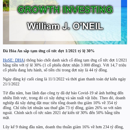
Đá Hóa An sắp tạm ứng cổ tức đợt 1/2021 tỷ lệ 30%
HoSE: DHA
) thông báo chốt danh sách cổ đông tạm ứng cổ tức đợt 1/2021
bằng tiền với tỷ lệ 30% (1 cổ phiếu được nhận 3.000 đồng). Với 14,7 triệu
cổ phiếu đang lưu hành, số tiền chi trong đợt này là 44 tỷ đồng.
Ngày đăng ký cuối cùng là 11/1/2022 và thời gian thanh toán dự kiến ngày
21/1/2022
Từ đầu năm, ban lãnh đạo công ty đã dự báo Covid-19 sẽ ảnh hưởng đến
nhiều lĩnh vực, trong đó có xây dựng và sản xuất vật liệu. Theo đó, doanh
nghiệp đá xây dựng đặt mục tiêu tổng doanh thu giảm 10% về 354 tỷ
đồng. Chỉ tiêu lợi nhuận sau thuế gần 73 tỷ đồng, giảm 26% so với năm
ngoái. Chính sách cổ tức năm 2021 dự kiến từ 30% đến 50% bằng tiền
mặt.
Lũy kế 9 tháng đầu năm, doanh thu thuần giảm 16% về hơn 234 tỷ đồng,