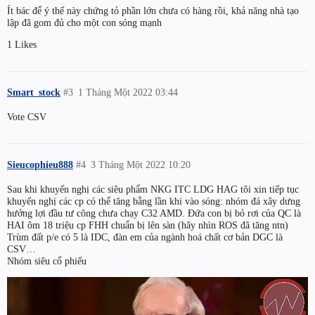
Ít bác để ý thế này chứng tỏ phần lớn chưa có hàng rồi, khả năng nhà tạo
lập đã gom đủ cho một con sóng mạnh
1 Likes
Smart_stock
#3
1 Tháng Một 2022 03:44
Vote CSV
Sieucophieu888
#4
3 Tháng Một 2022 10:20
Sau khi khuyến nghị các siêu phẩm NKG ITC LDG HAG tôi xin tiếp tục
khuyến nghị các cp có thể tăng bằng lần khi vào sóng: nhóm đá xây dưng
hưởng lợi đầu tư công chưa chạy C32 AMD. Đứa con bị bỏ rơi của QC là
HAI ôm 18 triệu cp FHH chuẩn bị lên sàn (hãy nhìn ROS đã tăng ntn)
Trùm đất p/e có 5 là IDC, đàn em của ngành hoá chất cơ bản DGC là
CSV…
Nhóm siêu cổ phiếu