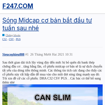
F247.COM
Sóng Midcap cơ bản bắt đầu tư
tuần sau nhé
Chứng khoán
,
,
C32
CSV
PGS
Sieucophieu888
#1
26 Tháng Mười Hai 2021 10:31
Sau thời gian dài tích lũy vùng đáy đến mức bị bỏ quên dù bank thép
chứng đầu cơ…tăng bằng lần, cổ phiếu midcap cơ bản sẽ là sự dịch chuyển
tất yếu của dòng tiền thông minh. Các thông tin tích cực đang cho thấy các
cổ phiếu này rất hấp dẫn để mua vào cho một đợt sóng tăng mạnh sau đó.
Tôi xin đề cử các cổ phiếu: DHA C32 CSV PGS…Các bác có thể bổ sung
thêm nhé