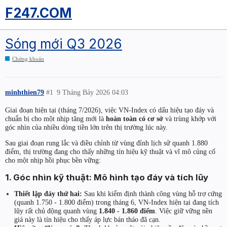
F247.COM
Sóng mới Q3 2026
Chứng khoán
minhthien79
#1
9 Tháng Bảy 2026 04:03
Giai đoạn hiện tại (tháng 7/2026), việc VN-Index có dấu hiệu tạo đáy và
chuẩn bị cho một nhịp tăng mới là
hoàn toàn có cơ sở
và trùng khớp với
góc nhìn của nhiều dòng tiền lớn trên thị trường lúc này.
Sau giai đoạn rung lắc và điều chỉnh từ vùng đỉnh lịch sử quanh 1.880
điểm, thị trường đang cho thấy những tín hiệu kỹ thuật và vĩ mô củng cố
cho một nhịp hồi phục bền vững:
1. Góc nhìn kỹ thuật: Mô hình tạo đáy và tích lũy
Thiết lập đáy thứ hai:
Sau khi kiểm định thành công vùng hỗ trợ cứng
(quanh 1.750 - 1.800 điểm) trong tháng 6, VN-Index hiện tại đang tích
lũy rất chủ động quanh vùng
1.840 - 1.860 điểm
. Việc giữ vững nền
giá này là tín hiệu cho thấy áp lực bán tháo đã cạn.