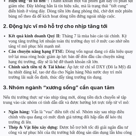
Hiệu ứng “lò xo nén”:
Thanh khoản một vài phiên gần đây có phần sụt
giảm nhẹ. Đây không hẳn là tín hiệu xấu, mà là trạng thái “tiết cung”
điển hình ở vùng đáy. Dòng tiền lớn đang phòng thủ, chờ đợi một phiên
bùng nổ theo đà để kích hoạt dòng tiền đứng ngoài nhập cuộc.
2. Động lực vĩ mô hỗ trợ cho nhịp tăng tới
Kết quả kinh doanh Quý II:
Tháng 7 là mùa báo cáo tài chính. Kỳ
vọng tăng trưởng lợi nhuận toàn thị trường duy trì ở mức cao nhờ nền
tảng vĩ mô phục hồi mạnh mẽ.
Câu chuyện nâng hạng FTSE:
Dòng vốn ngoại đang có dấu hiệu quay
trở lại mua ròng hoặc giảm áp lực bán để đón đầu câu chuyện nâng
hạng thị trường, đây sẽ là bệ đỡ thanh khoản rất lớn.
Chính sách tiền tệ & Tài khóa:
Áp lực từ chỉ số DXY (Đô la Mỹ) đã
hạ nhiệt đáng kể, tạo dư địa cho Ngân hàng Nhà nước duy trì môi
trường lãi suất ổn định, thúc đẩy tăng trưởng tín dụng.
3. Nhóm ngành “xương sống” cần quan tâm
Nếu thị trường thực sự vào nhịp tăng mới, dòng tiền dịch chuyển sẽ tập
trung vào các nhóm có tính dẫn dắt và được hưởng lợi trực tiếp từ vĩ mô:
Ngân hàng:
Vẫn là “vua” điều tiết chỉ số. Nhóm này sau nhịp điều
chỉnh vừa qua đang có mức định giá tương đối hấp dẫn để kéo thị
trường đi lên.
Thép & Vật liệu xây dựng:
Được hỗ trợ bởi tốc độ giải ngân đầu tư
công và sự phục hồi của thị trường bất động sản dân dụng lẫn khu công