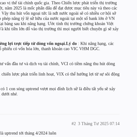
ao vị thế tài chính quốc gia. Theo Chiến lược phát triển thị trường
, năm 2025 là mốc phấn đấu để đạt được mục tiêu này và theo các
 Vậy thu hút vốn ngoại tức là nđt nước ngoài sẽ có nhiều cơ hội sở
 phép nâng tỷ lệ sử hữu của nước ngoài tại một số bank lớn ở VN
 đại bàng sau khi nâng hạng. Ước tính thị trường chứng khoán Việt
 khi tiền lớn đổ vào thị trường thì mọi người biết chuyện gì sẽ xảy
ng lợi trực tiếp từ dòng vốn ngoại.Lý do
: Khi nâng hạng, các
cổ phiếu có vốn hóa lớn, thanh khoản cao VIC VHM DGC.
ư vấn đầu tư và dịch vụ tài chính, VCI có tiềm năng thu hút dòng
hiến lược phát triển linh hoạt, VIX có thể hưởng lợi từ sự sôi động
 có 1 con sóng uptrend vượt mọi đỉnh lịch sử là điều tất yếu sẽ xảy
n dưới nhé.
#2
3 Tháng Tư 2025 07:14
là uptrend tới tháng 4/2024 luôn