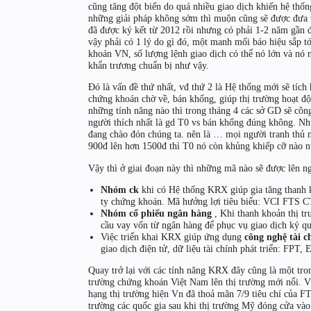
cũng tăng đột biến do quá nhiều giao dịch khiến hệ thốn
những giải pháp không sớm thì muộn cũng sẽ được đưa
đã được ký kết từ 2012 rồi nhưng có phải 1-2 năm gần 
vậy phải có 1 lý do gì đó, một manh mối báo hiệu sắp t
khoán VN, số lượng lệnh giao dịch có thể nó lớn và nó 
khẩn trương chuẩn bị như vậy.
Đó là vấn đề thứ nhất, vđ thứ 2 là Hệ thống mới sẽ tích
chứng khoán chờ về, bán khống, giúp thị trường hoạt đ
những tính năng nào thì trong tháng 4 các sở GD sẽ côn
người thích nhất là gd T0 vs bán khống đúng không. Như
đang chào đón chúng ta. nên là … mọi người tranh thủ
900đ lên hơn 1500đ thì T0 nó còn khủng khiếp cỡ nào n
Vậy thì ở giai đoạn này thì những mã nào sẽ được lên n
Nhóm ck
khi có Hệ thống KRX giúp gia tăng thanh k
ty chứng khoán. Mã hưởng lợi tiêu biểu: VCI FTS 
Nhóm cổ phiếu ngân hàng
, Khi thanh khoản thị tr
cầu vay vốn từ ngân hàng để phục vụ giao dịch ký
Việc triển khai KRX giúp ứng dụng
công nghệ tài c
giao dịch điện tử, dữ liệu tài chính phát triển: FP
Quay trở lại với các tính năng KRX đây cũng là một tr
trường chứng khoán Việt Nam lên thị trường mới nổi. V
hạng thị trường hiện Vn đã thoả mãn 7/9 tiêu chí của FT
trường các quốc gia sau khi thị trường Mỹ đóng cửa và