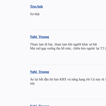
TrucAnh
Sợ thật
Nghi_Truong
Tham lam đi bác, tham lam khi người khác sợ hãi
Mai mở gap xuống tha hồ múc, chiều kéo ngược lại T3 
Nghi_Truong
Ae lại bắt đầu hô hào KRX và nâng hạng rồi Cú này rũ 1
này