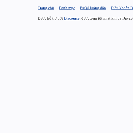
Trang chủ
Danh mục
FAQ/Hướng dẫn
Điều khoản D
Được hỗ trợ bởi
Discourse
, được xem tốt nhất khi bật JavaS