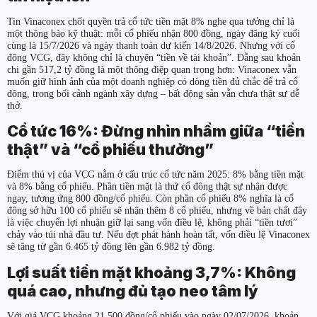
Tin Vinaconex chốt quyền trả cổ tức tiền mặt 8% nghe qua tưởng chỉ là
một thông báo kỹ thuật: mỗi cổ phiếu nhận 800 đồng, ngày đăng ký cuối
cùng là 15/7/2026 và ngày thanh toán dự kiến 14/8/2026. Nhưng với cổ
đông VCG, đây không chỉ là chuyện “tiền về tài khoản”. Đằng sau khoản
chi gần 517,2 tỷ đồng là một thông điệp quan trọng hơn: Vinaconex vẫn
muốn giữ hình ảnh của một doanh nghiệp có dòng tiền đủ chắc để trả cổ
đông, trong bối cảnh ngành xây dựng – bất động sản vẫn chưa thật sự dễ
thở.
Cổ tức 16%: Đừng nhìn nhầm giữa “tiền
thật” và “cổ phiếu thưởng”
Điểm thú vị của VCG nằm ở cấu trúc cổ tức năm 2025: 8% bằng tiền mặt
và 8% bằng cổ phiếu. Phần tiền mặt là thứ cổ đông thật sự nhận được
ngay, tương ứng 800 đồng/cổ phiếu. Còn phần cổ phiếu 8% nghĩa là cổ
đông sở hữu 100 cổ phiếu sẽ nhận thêm 8 cổ phiếu, nhưng về bản chất đây
là việc chuyển lợi nhuận giữ lại sang vốn điều lệ, không phải “tiền tươi”
chảy vào túi nhà đầu tư. Nếu đợt phát hành hoàn tất, vốn điều lệ Vinaconex
sẽ tăng từ gần 6.465 tỷ đồng lên gần 6.982 tỷ đồng.
Lợi suất tiền mặt khoảng 3,7%: Không
quá cao, nhưng đủ tạo neo tâm lý
Với giá VCG khoảng 21.500 đồng/cổ phiếu vào ngày 02/07/2026, khoản