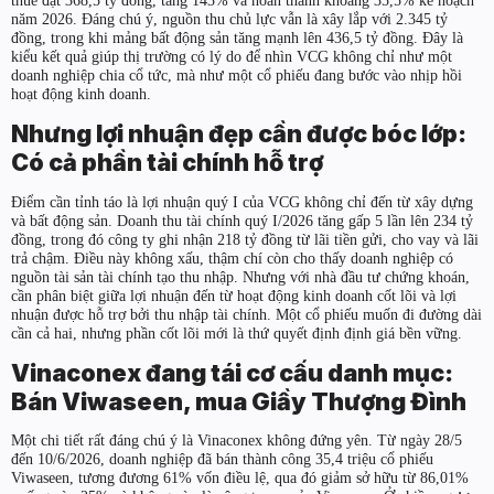
năm 2026. Đáng chú ý, nguồn thu chủ lực vẫn là xây lắp với 2.345 tỷ
đồng, trong khi mảng bất động sản tăng mạnh lên 436,5 tỷ đồng. Đây là
kiểu kết quả giúp thị trường có lý do để nhìn VCG không chỉ như một
doanh nghiệp chia cổ tức, mà như một cổ phiếu đang bước vào nhịp hồi
hoạt động kinh doanh.
Nhưng lợi nhuận đẹp cần được bóc lớp:
Có cả phần tài chính hỗ trợ
Điểm cần tỉnh táo là lợi nhuận quý I của VCG không chỉ đến từ xây dựng
và bất động sản. Doanh thu tài chính quý I/2026 tăng gấp 5 lần lên 234 tỷ
đồng, trong đó công ty ghi nhận 218 tỷ đồng từ lãi tiền gửi, cho vay và lãi
trả chậm. Điều này không xấu, thậm chí còn cho thấy doanh nghiệp có
nguồn tài sản tài chính tạo thu nhập. Nhưng với nhà đầu tư chứng khoán,
cần phân biệt giữa lợi nhuận đến từ hoạt động kinh doanh cốt lõi và lợi
nhuận được hỗ trợ bởi thu nhập tài chính. Một cổ phiếu muốn đi đường dài
cần cả hai, nhưng phần cốt lõi mới là thứ quyết định định giá bền vững.
Vinaconex đang tái cơ cấu danh mục:
Bán Viwaseen, mua Giầy Thượng Đình
Một chi tiết rất đáng chú ý là Vinaconex không đứng yên. Từ ngày 28/5
đến 10/6/2026, doanh nghiệp đã bán thành công 35,4 triệu cổ phiếu
Viwaseen, tương đương 61% vốn điều lệ, qua đó giảm sở hữu từ 86,01%