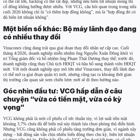
có thể rất lớn, backlog có thể rất đẹp, nhưng nếu biên lợi nhuận mỏng thì
cổ đông không hưởng được nhiều. Với VCG, câu hỏi quan trọng trong nửa
cuối 2026 không chỉ là “có thêm hợp đồng không”, mà là “hợp đồng đó có
đủ biên lợi nhuận không”.
Một biến số khác: Bộ máy lãnh đạo đang
có nhiều thay đổi
Vinaconex cũng đang trải qua giai đoạn thay đổi nhân sự cấp cao. Cuối
tháng 4/2026, doanh nghiệp miễn nhiệm ông Nguyễn Xuân Đông khỏi vị
trí Tổng giám đốc và bổ nhiệm ông Phạm Thái Dương thay thế; trước đó,
doanh nghiệp cũng thay Chủ tịch HĐQT và bầu bổ sung thành viên HĐQT
mới. Với một doanh nghiệp quy mô lớn như Vinaconex, thay đổi lãnh đạo
có thể mở ra giai đoạn quản trị mới, nhưng cũng tạo ra khoảng thời gian
thị trường cần quan sát xem chiến lược mới sẽ đi theo hướng nào.
Góc nhìn đầu tư: VCG hấp dẫn ở câu
chuyện “vừa có tiền mặt, vừa có kỳ
vọng”
VCG không phải là một cổ phiếu cổ tức thuần túy, vì lợi suất tiền mặt
khoảng 3,7% chưa đủ để biến mã này thành lựa chọn phòng thủ điển hình.
Nhưng VCG cũng không phải cổ phiếu tăng trưởng đơn giản, vì ngành xây
dựng – bất động sản vẫn chịu nhiều biến động theo chu kỳ, biên lợi nhuận
và dòng tiền dự án. Điểm hấp dẫn của VCG nằm ở sự kết hợp: có cổ tức