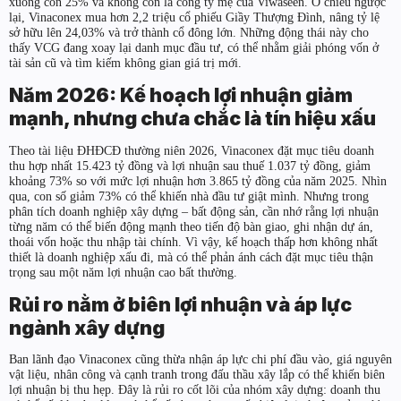
xuống còn 25% và không còn là công ty mẹ của Viwaseen. Ở chiều ngược
lại, Vinaconex mua hơn 2,2 triệu cổ phiếu Giầy Thượng Đình, nâng tỷ lệ
sở hữu lên 24,03% và trở thành cổ đông lớn. Những động thái này cho
thấy VCG đang xoay lại danh mục đầu tư, có thể nhằm giải phóng vốn ở
tài sản cũ và tìm kiếm không gian giá trị mới.
Năm 2026: Kế hoạch lợi nhuận giảm
mạnh, nhưng chưa chắc là tín hiệu xấu
Theo tài liệu ĐHĐCĐ thường niên 2026, Vinaconex đặt mục tiêu doanh
thu hợp nhất 15.423 tỷ đồng và lợi nhuận sau thuế 1.037 tỷ đồng, giảm
khoảng 73% so với mức lợi nhuận hơn 3.865 tỷ đồng của năm 2025. Nhìn
qua, con số giảm 73% có thể khiến nhà đầu tư giật mình. Nhưng trong
phân tích doanh nghiệp xây dựng – bất động sản, cần nhớ rằng lợi nhuận
từng năm có thể biến động mạnh theo tiến độ bàn giao, ghi nhận dự án,
thoái vốn hoặc thu nhập tài chính. Vì vậy, kế hoạch thấp hơn không nhất
thiết là doanh nghiệp xấu đi, mà có thể phản ánh cách đặt mục tiêu thận
trọng sau một năm lợi nhuận cao bất thường.
Rủi ro nằm ở biên lợi nhuận và áp lực
ngành xây dựng
Ban lãnh đạo Vinaconex cũng thừa nhận áp lực chi phí đầu vào, giá nguyên
vật liệu, nhân công và cạnh tranh trong đấu thầu xây lắp có thể khiến biên
lợi nhuận bị thu hẹp. Đây là rủi ro cốt lõi của nhóm xây dựng: doanh thu