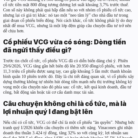
cổ tức tiền mặt 800 đồng tương đương lợi suất khoảng 3,7% trước thuế.
Con số này không phải quá hấp dẫn nếu so với nhóm cổ phiếu cổ tức cao,
nhưng lại có giá trị khác: nó tạo một “neo tâm lý” cho nhà đầu tư trong
giai đoạn cổ phiếu biến động. Nói cách khác, cổ tức không phải lý do duy
nhất để mua VCG, nhưng là một lớp đệm giúp câu chuyện đầu tư trở nên
dễ chịu hơn.
Cổ phiếu VCG vừa có sóng: Dòng tiền
đã ngửi thấy điều gì?
Trước tin chốt cổ tức, cổ phiếu VCG đã có diễn biến đáng chú ý. Phiên
29/6/2026, VCG tăng gần hết biên độ lên 20.950 đồng/cổ phiếu, với hơn
11,3 triệu cổ phiếu được sang tay, cao gấp khoảng 5 lần mức thanh khoản
bình quân 10 phiên trước đó. Đây là chi tiết đáng quan sát, vì cổ phiếu xây
dựng thường không tự nhiên hút dòng tiền mạnh nếu thị trường không kỳ
vọng một câu chuyện nào đó phía sau: cổ tức, kết quả kinh doanh, đầu tư
công, bất động sản hoặc tái cơ cấu danh mục tài sản.
Câu chuyện không chỉ là cổ tức, mà là
lợi nhuận quý I đang bật lên
Nếu chỉ có cổ tức, VCG có thể chỉ là một cổ phiếu “ăn quyền”. Nhưng bức
tranh quý I/2026 khiến câu chuyện có thêm sức nặng. Vinaconex ghi nhận
doanh thu thuần 3.424 tỷ đồng, tăng 32% so với cùng kỳ; lợi nhuận sau
thuế đạt 368,5 tỷ đồng, tăng 143% và hoàn thành khoảng 35,5% kế hoạch