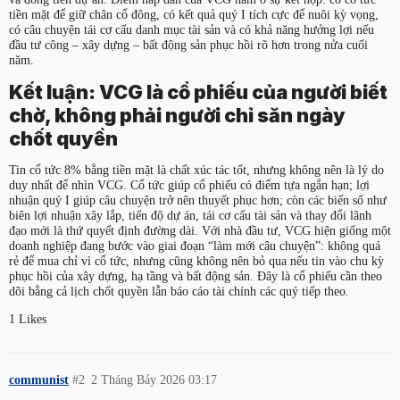
tiền mặt để giữ chân cổ đông, có kết quả quý I tích cực để nuôi kỳ vọng,
có câu chuyện tái cơ cấu danh mục tài sản và có khả năng hưởng lợi nếu
đầu tư công – xây dựng – bất động sản phục hồi rõ hơn trong nửa cuối
năm.
Kết luận: VCG là cổ phiếu của người biết
chờ, không phải người chỉ săn ngày
chốt quyền
Tin cổ tức 8% bằng tiền mặt là chất xúc tác tốt, nhưng không nên là lý do
duy nhất để nhìn VCG. Cổ tức giúp cổ phiếu có điểm tựa ngắn hạn; lợi
nhuận quý I giúp câu chuyện trở nên thuyết phục hơn; còn các biến số như
biên lợi nhuận xây lắp, tiến độ dự án, tái cơ cấu tài sản và thay đổi lãnh
đạo mới là thứ quyết định đường dài. Với nhà đầu tư, VCG hiện giống một
doanh nghiệp đang bước vào giai đoạn “làm mới câu chuyện”: không quá
rẻ để mua chỉ vì cổ tức, nhưng cũng không nên bỏ qua nếu tin vào chu kỳ
phục hồi của xây dựng, hạ tầng và bất động sản. Đây là cổ phiếu cần theo
dõi bằng cả lịch chốt quyền lẫn báo cáo tài chính các quý tiếp theo.
1 Likes
communist
#2
2 Tháng Bảy 2026 03:17