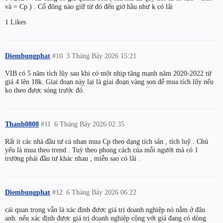
và = Cp ) . Cổ đông nào giữ từ đó đến giờ hầu như k có lãi
1 Likes
Diembungphat
#10
3 Tháng Bảy 2026 15:21
VIB có 5 năm tích lũy sau khi có một nhịp tăng mạnh năm 2020-2022 từ
giá 4 lên 18k. Giai đoạn này lại là giai đoạn vàng son để mua tích lũy nếu
ko theo được sóng trước đó.
Thanh0808
#11
6 Tháng Bảy 2026 02:35
Rất ít các nhà đầu tư cá nhan mua Cp theo dạng tích sản , tích luỹ . Chủ
yếu là mua theo trend . Tuỳ theo phong cách của mỗi người mà có 1
trường phái đầu tư khác nhau , miễn sao có lãi .
Diembungphat
#12
6 Tháng Bảy 2026 06:22
cái quan trọng vẫn là xác định được giá trị doanh nghiệp nó nằm ở đâu
anh. nếu xác định được giá trị doanh nghiệp cộng với giá đang có dòng