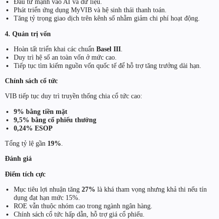
Đầu tư mạnh vào AI và dữ liệu.
Phát triển ứng dụng MyVIB và hệ sinh thái thanh toán.
Tăng tỷ trọng giao dịch trên kênh số nhằm giảm chi phí hoạt động.
4. Quản trị vốn
Hoàn tất triển khai các chuẩn
Basel III
.
Duy trì hệ số an toàn vốn ở mức cao.
Tiếp tục tìm kiếm nguồn vốn quốc tế để hỗ trợ tăng trưởng dài hạn.
Chính sách cổ tức
VIB tiếp tục duy trì truyền thống chia cổ tức cao:
9% bằng tiền mặt
9,5% bằng cổ phiếu thưởng
0,24% ESOP
Tổng tỷ lệ gần
19%
.
Đánh giá
Điểm tích cực
Mục tiêu lợi nhuận tăng
27%
là khá tham vọng nhưng khả thi nếu tín
dụng đạt hạn mức 15%.
ROE vẫn thuộc nhóm cao trong ngành ngân hàng.
Chính sách cổ tức hấp dẫn, hỗ trợ giá cổ phiếu.