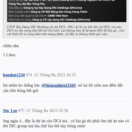
CTCP Xây Dựng DIC Holdings là mã DC4 , DIG chỉ là cty liên kết với DC4, cái này
DC4 nó xây trong khu Đô thị Chí Linh. Lại không bảo là ké fame DIG để lùa gà , còn
cái hình thì ai cũng kiếm trên mạng được, nó đầy ra không thiếu góc nào
chấm nhẹ
1 Likes
bondon1234
#74
21 Tháng Ba 2023 16:33
Im mồm ko thằng lợn
nó lại hô xiên xẹo đếm đất
@Sieucophieu12345
cân tiền hỏng hết giờ.
Sin_Lee
#75
21 Tháng Ba 2023 16:56
ông ngáo à , đây là dự án của DC4 mà , có lùa gà thì phải tìm dự án nào có
tên DIC group mà lùa chứ lùa thế này hỏng cmnr