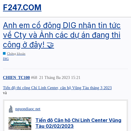
F247.COM
Anh em cổ đông DIG nhận tin tức
về Cty và Ảnh các dự án đang thi
công ở đây! 🤝
Chứng khoán
DIG
CHIEN_TC100
#68
21 Tháng Ba 2023 15:21
Tiến độ thi công Chí Linh Center, căn hộ Vũng Tàu tháng 3 2023
và
nguondiaoc.net
Tiến độ Căn hộ Chí Linh Center Vũng
Tàu 02/02/2023