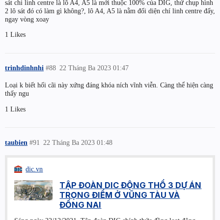
sát chi linh centre là lô A4, A5 là mới thuộc 100% của DIG, thử chụp hình
2 lô sát đó có làm gì không?, lô A4, A5 là nằm đối diện chí linh centre đấy,
ngay vòng xoay
1 Likes
trinhdinhnhi
#88
22 Tháng Ba 2023 01:47
Loại k biết hối cãi này xứng đáng khóa ních vĩnh viễn. Càng thể hiện càng
thấy ngu
1 Likes
taubien
#91
22 Tháng Ba 2023 01:48
dic.vn
TẬP ĐOÀN DIC ĐỘNG THỔ 3 DỰ ÁN
TRỌNG ĐIỂM Ở VŨNG TÀU VÀ
ĐỒNG NAI