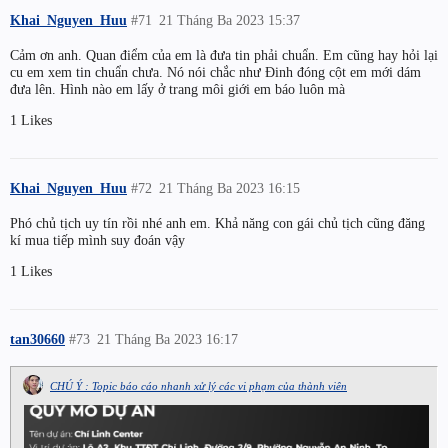
Khai_Nguyen_Huu
#71
21 Tháng Ba 2023 15:37
Cảm ơn anh. Quan điểm của em là đưa tin phải chuẩn. Em cũng hay hỏi lại
cu em xem tin chuẩn chưa. Nó nói chắc như Đinh đóng cột em mới dám
đưa lên. Hình nào em lấy ở trang môi giới em báo luôn mà
1 Likes
Khai_Nguyen_Huu
#72
21 Tháng Ba 2023 16:15
Phó chủ tịch uy tín rồi nhé anh em. Khả năng con gái chủ tịch cũng đăng
kí mua tiếp mình suy đoán vậy
1 Likes
tan30660
#73
21 Tháng Ba 2023 16:17
CHÚ Ý : Topic báo cáo nhanh xử lý các vi phạm của thành viên