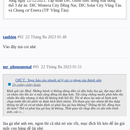
Sáng ngày 22/12/2021, Tập đoàn DIC chính thức đồng loạt động
thổ 3 dự án: DIC Wisteria City Đồng Nai; DIC Solar City Vũng Tàu
và Chung cư Emera (TP. Vũng Tàu).
taubien
#92
22 Tháng Ba 2023 01:48
Vào đây mà coi nhé
mr_phenomenal
#95
22 Tháng Ba 2023 01:51
CHÚ Ý : Topic báo cáo nhanh xử lý các vi phạm của thành viên
Thị trường chứng khoán
Kính gửi các Mod. Những hành vi không đúng đắn có dấu hiệu lùa gà, đạt mục đích
cá nhân cần lên án vì một cộng đồng tốt đẹp hơn. Tôi cũng chẳng muốn phải bêu rếu
nhiều lên đây nhưng vì thái độ không biết hối lỗi. Tôi sẽ show lại một số hình ảnh
chụp trước khi tôi phốt và được kích khỏi nhóm. Tôi tham gia vào nhóm để thu thập
thông tin để có cơ sở nhận định có phải lùa gà hay không? Thằng thì hô, đồng bọn
thì bán? Thế có phải lùa gà hay là không. Thời gian tôi chụp đều có sẵn trên hình
ảnh, các v…
lùa gà nhé anh em, ngon thì cả nhà nó xúc rồi, mục đích lôi kéo để ủn giá
mấy con hàng dễ lái nhé.