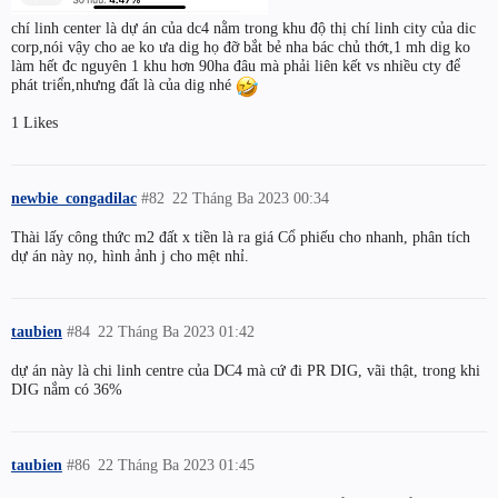
chí linh center là dự án của dc4 nằm trong khu độ thị chí linh city của dic
corp,nói vậy cho ae ko ưa dig họ đỡ bắt bẻ nha bác chủ thớt,1 mh dig ko
làm hết đc nguyên 1 khu hơn 90ha đâu mà phải liên kết vs nhiều cty để
phát triển,nhưng đất là của dig nhé
1 Likes
newbie_congadilac
#82
22 Tháng Ba 2023 00:34
Thài lấy công thức m2 đất x tiền là ra giá Cổ phiếu cho nhanh, phân tích
dự án này nọ, hình ảnh j cho mệt nhỉ.
taubien
#84
22 Tháng Ba 2023 01:42
dự án này là chi linh centre của DC4 mà cứ đi PR DIG, vãi thật, trong khi
DIG nắm có 36%
taubien
#86
22 Tháng Ba 2023 01:45