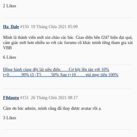
2 Likes
Ha_Dale
#150
19 Tháng Chín 2021 05:09
Mình là thành viên mới xin chào các bác. Giao diện bên f247 hiện đại quá,
cảm giác mới hơn nhiều so với các forums cũ khác mình từng tham gia xài
VBB
6 Likes
Đồng hành cùng đội lái siêu điên.......Cơ hội lên tàu với 10%
t+0..........30% t3 -T5 .......50% Sau t+10........giá mục tiêu 100%
F0dautu
#151
26 Tháng Chín 2021 08:17
Cảm ơn bác admin, mình cũng đã thay được avatar rồi ạ.
3 Likes