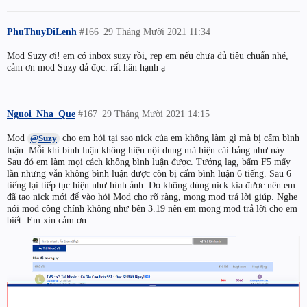
PhuThuyDiLenh
#166
29 Tháng Mười 2021 11:34
Mod Suzy ơi! em có inbox suzy rồi, rep em nếu chưa đủ tiêu chuẩn nhé,
cảm ơn mod Suzy đả đọc. rất hân hạnh ạ
Nguoi_Nha_Que
#167
29 Tháng Mười 2021 14:15
Mod
cho em hỏi tại sao nick của em không làm gì mà bị cấm bình
@Suzy
luận. Mỗi khi bình luận không hiện nội dung mà hiện cái bảng như này.
Sau đó em làm mọi cách không bình luận được. Tưởng lag, bấm F5 mấy
lần nhưng vẫn không bình luận được còn bị cấm bình luận 6 tiếng. Sau 6
tiếng lại tiếp tục hiện như hình ảnh. Do không dùng nick kia được nên em
đã tạo nick mới để vào hỏi Mod cho rõ ràng, mong mod trả lời giúp. Nghe
nói mod công chính không như bên 3.19 nên em mong mod trả lời cho em
biết. Em xin cảm ơn.