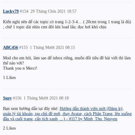
Lucky79
#154
29 Tháng Chín 2021 18:57
Kiến nghị nên để các topic có trang 1-2-3-4… ( 20cmt trong 1 trang là đủ)
; chứ 1 topic dài nhìu cmt đôi khi load lâu; đọc hơi khó chịu
ABC456
#155
1 Tháng Mười 2021 08:15
Mod cho em hỏi, làm sao để inbox riêng, muốn đổi tiêu đề bài viết thì làm
thế nào với?
Thank you n Merci!
1 Likes
Suzy
#156
1 Tháng Mười 2021 08:18
Bạn xem hướng dẫn tại đây nhé:
Hướng dẫn thành viên mới (Đăng ký,
quản lý tài khoản, tạo chủ đề mới, thay Avatar, cách Phân Trang, lên xuống
đầu và cuối trang, cấp tích xanh, ...) - #117 by Minh_Thu_Nguyen
2 Likes