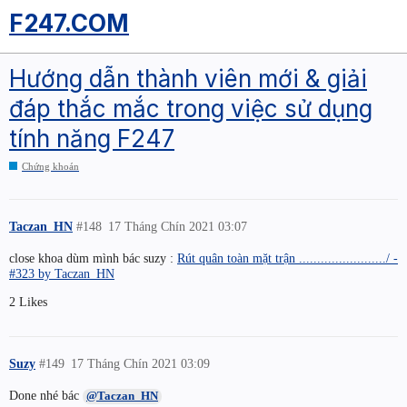
F247.COM
Hướng dẫn thành viên mới & giải
đáp thắc mắc trong việc sử dụng
tính năng F247
Chứng khoán
Taczan_HN
#148
17 Tháng Chín 2021 03:07
close khoa dùm mình bác suzy :
Rút quân toàn mặt trận ......................../ -
#323 by Taczan_HN
2 Likes
Suzy
#149
17 Tháng Chín 2021 03:09
Done nhé bác
@Taczan_HN