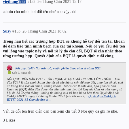
viethung1989
#152
26 Tháng Chín 2021 15:17
admin cho minh hoi đổi tên như nao vậy add
Suzy
#153
26 Tháng Chín 2021 18:02
Trong hầu hết các trường hợp BQT sẽ không hỗ trợ đổi tên tài khoản
để đảm bảo tính minh bạch của các tài khoản. Nếu có yêu cầu đổi tên
vui lòng vào topic này và nói rõ lý do cần đổi, BQT sẽ cân nhắc theo
từng trường hợp. Quyết định của BQT là quyết định cuối cùng.
Nội quy F247- Nơi trăn trở, muộn phiền được chia sẻ cùng BQT
Góp ý, Phản hồi
NỘI QUY DIỄN ĐÀN F247 - TÔN TRỌNG & TẠO GIÁ TRỊ CHO CỘNG ĐỒNG Diễn
đàn F247 là sân chơi chung cho tất cả các thành viên để trao đổi, giao lưu về các chủ
đề trong lĩnh vực tài chính, chứng khoán. Tất cả các thành viên, bao gồm cả Ban
Quản trị (BQT) diễn đàn được yêu cầu tuân thủ theo Bộ Quy tắc Ứng xử trên mạng xã
hội do Bộ Truyền thông - thông tin thông qua và ban hành kèm theo Quyết định số:
874/QĐ-BTTTT ngày 17 tháng 6 năm 2021 (chi tiết xem tại:
Quyết định 874/QĐ-
BTTTT 2021 Bộ Quy tắc ứng x…
Vấn đề đổi tên trên diễn đàn bạn xem chi tiết ở Nội quy đã ghi rõ nhé.
3 Likes