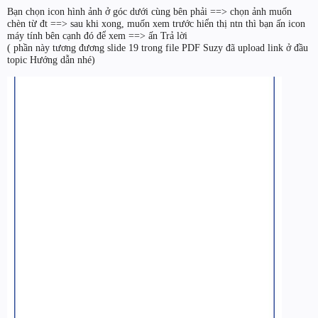
Bạn chọn icon hình ảnh ở góc dưới cùng bên phải ==> chọn ảnh muốn
chèn từ đt ==> sau khi xong, muốn xem trước hiển thị ntn thì bạn ấn icon
máy tính bên cạnh đó để xem ==> ấn Trả lời
( phần này tương đương slide 19 trong file PDF Suzy đã upload link ở đầu
topic Hướng dẫn nhé)