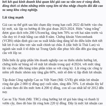
bởi kết quả kinh doanh khả quan khi giá cao su vẫn neo ở vùng đỉnh,
đồng thời có thêm những triển vọng lớn từ thu nhập chuyển đổi đất cao
su sang khu công nghiệp.
Lãi tăng mạnh
Giá cao su thế giới sau khi chạm đáy trung hạn cuối 2022 đã bước vào chu
kỳ mới, xác lập xu hướng đi lên giai đoạn 2023-2024. Hiện “vàng trắng”
được giao dịch trên 200 UScent/kg, tăng hơn 70% so với hai năm trước và
vẫn duy trì ở mặt bằng cao nhất 8 năm. Chứng khoán Vietcombank
(VCBS) nhận định giá cao su xuất khẩu tăng đáng kể do điều kiện thời tiết
bất lợi ở các khu vực sản xuất chính tại châu Á (đặc biệt là Thái Lan) và
ngành sản xuất ô tô điện tại Trung Quốc dần phục hồi dẫn đến gia tăng nhu
cầu với lốp xe.
Diễn biến ấy giúp phần lớn doanh nghiệp cao su thiên nhiên hưởng lợi,
chứng kiến sự bùng nổ về mặt lợi nhuận trong quý 4/2024, với mức tăng
lãi vài chục đến hàng trăm phần trăm so với cùng kỳ. Lãi ròng các công ty
niêm yết thuộc nhóm này tăng gần 60%, một số đơn vị lập đỉnh lợi nhuận.
Tập đoàn Công nghiệp Cao su Việt Nam (Mã: GVR) ghi nhận lợi nhuận
ròng đạt gần 2.000 tỷ đồng quý cuối năm, tăng đến 70%. Lợi nhuận lũy kế
cả năm theo đó lên mức hơn 4.200 tỷ đồng, con số cao nhất kể từ 2012 đến
nay.
Cao su Tây Ninh (Mã: TRC) cũng hưởng lợi từ giá bán tăng và thanh lý
vườn cây, theo đó báo lãi ròng hơn 220 tỷ đồng. Đây là mức lợi nhuận cao