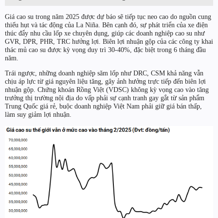
Giá cao su trong năm 2025 được dự báo sẽ tiếp tục neo cao do nguồn cung
thiếu hụt và tác động của La Niña. Bên cạnh đó, sự phát triển của xe điện
thúc đẩy nhu cầu lốp xe chuyên dụng, giúp các doanh nghiệp cao su như
GVR, DPR, PHR, TRC hưởng lợi. Biên lợi nhuận gộp của các công ty khai
thác mủ cao su được kỳ vọng duy trì 30-40%, đặc biệt trong 6 tháng đầu
năm.
Trái ngược, những doanh nghiệp săm lốp như DRC, CSM khả năng vẫn
chịu áp lực từ giá nguyên liệu tăng, gây ảnh hưởng trực tiếp đến biên lợi
nhuận gộp. Chứng khoán Rồng Việt (VDSC) không kỳ vọng cao vào tăng
trưởng thị trường nội địa do vấp phải sự cạnh tranh gay gắt từ sản phẩm
Trung Quốc giá rẻ, buộc doanh nghiệp Việt Nam phải giữ giá bán thấp,
làm suy giảm lợi nhuận.