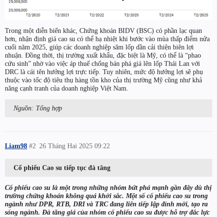
Trong một diễn biến khác, Chứng khoán BIDV (BSC) có phần lạc quan
hơn, nhận định giá cao su có thể hạ nhiệt khi bước vào mùa thấp điểm nửa
cuối năm 2025, giúp các doanh nghiệp săm lốp dần cải thiện biên lợi
nhuận. Đồng thời, thị trường xuất khẩu, đặc biệt là Mỹ, có thể là “phao
cứu sinh” nhờ vào việc áp thuế chống bán phá giá lên lốp Thái Lan với
DRC là cái tên hưởng lợi trực tiếp. Tuy nhiên, mức độ hưởng lợi sẽ phụ
thuộc vào tốc độ tiêu thụ hàng tồn kho của thị trường Mỹ cũng như khả
năng cạnh tranh của doanh nghiệp Việt Nam.
Nguồn: Tổng hợp
Liam98
#2
26 Tháng Hai 2025 09:22
Cổ phiếu Cao su tiếp tục đà tăng
Cổ phiếu cao su là một trong những nhóm bứt phá mạnh gần đây dù thị
trường chứng khoán không quá khởi sắc. Một số cổ phiếu cao su trong
ngành như DPR, RTB, DRI và TRC đang liên tiếp lập đỉnh mới, tạo ra
sóng ngành. Đà tăng giá của nhóm cổ phiếu cao su được hỗ trợ đắc lực