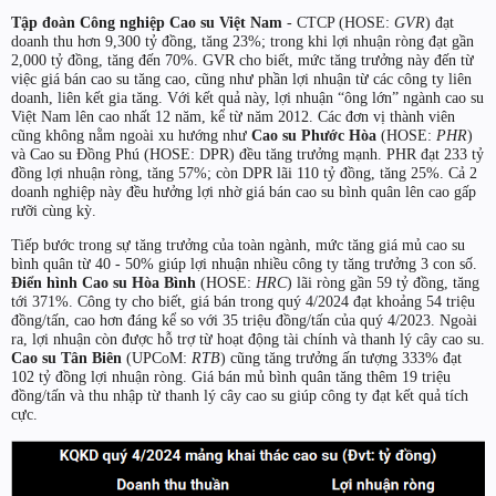
Tập đoàn Công nghiệp Cao su Việt Nam
- CTCP (HOSE:
GVR
) đạt
doanh thu hơn 9,300 tỷ đồng, tăng 23%; trong khi lợi nhuận ròng đạt gần
2,000 tỷ đồng, tăng đến 70%. GVR cho biết, mức tăng trưởng này đến từ
việc giá bán cao su tăng cao, cũng như phần lợi nhuận từ các công ty liên
doanh, liên kết gia tăng. Với kết quả này, lợi nhuận “ông lớn” ngành cao su
Việt Nam lên cao nhất 12 năm, kể từ năm 2012. Các đơn vị thành viên
cũng không nằm ngoài xu hướng như
Cao su Phước Hòa
(HOSE:
PHR
)
và Cao su Đồng Phú (HOSE: DPR) đều tăng trưởng mạnh. PHR đạt 233 tỷ
đồng lợi nhuận ròng, tăng 57%; còn DPR lãi 110 tỷ đồng, tăng 25%. Cả 2
doanh nghiệp này đều hưởng lợi nhờ giá bán cao su bình quân lên cao gấp
rưỡi cùng kỳ.
Tiếp bước trong sự tăng trưởng của toàn ngành, mức tăng giá mủ cao su
bình quân từ 40 - 50% giúp lợi nhuận nhiều công ty tăng trưởng 3 con số.
Điển hình Cao su Hòa Bình
(HOSE:
HRC
) lãi ròng gần 59 tỷ đồng, tăng
tới 371%. Công ty cho biết, giá bán trong quý 4/2024 đạt khoảng 54 triệu
đồng/tấn, cao hơn đáng kể so với 35 triệu đồng/tấn của quý 4/2023. Ngoài
ra, lợi nhuận còn được hỗ trợ từ hoạt động tài chính và thanh lý cây cao su.
Cao su Tân Biên
(UPCoM:
RTB
) cũng tăng trưởng ấn tượng 333% đạt
102 tỷ đồng lợi nhuận ròng. Giá bán mủ bình quân tăng thêm 19 triệu
đồng/tấn và thu nhập từ thanh lý cây cao su giúp công ty đạt kết quả tích
cực.