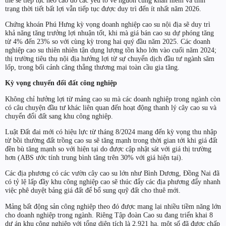
trạng thời tiết bất lợi vẫn tiếp tục được duy trì đến ít nhất năm 2026.
Chứng khoán Phú Hưng kỳ vọng doanh nghiệp cao su nội địa sẽ duy trì
khả năng tăng trưởng lợi nhuận tốt, khi mà giá bán cao su dự phóng tăng
từ 4% đến 23% so với cùng kỳ trong hai quý đầu năm 2025. Các doanh
nghiệp cao su thiên nhiên tận dụng lượng tồn kho lớn vào cuối năm 2024;
thị trường tiêu thụ nội địa hưởng lợi từ sự chuyển dịch đầu tư ngành săm
lốp, trong bối cảnh căng thẳng thương mại toàn cầu gia tăng.
Kỳ vọng chuyển đổi đất công nghiệp
Không chỉ hưởng lợi từ mảng cao su mà các doanh nghiệp trong ngành còn
có câu chuyện đầu tư khác liên quan đến hoạt động thanh lý cây cao su và
chuyển đổi đất sang khu công nghiệp.
Luật Đất đai mới có hiệu lực từ tháng 8/2024 mang đến kỳ vọng thu nhập
từ bồi thường đất trồng cao su sẽ tăng mạnh trong thời gian tới khi giá đất
đền bù tăng mạnh so với hiện tại do được cập nhật sát với giá thị trường
hơn (ABS ước tính trung bình tăng trên 30% với giá hiện tại).
Các địa phương có các vườn cây cao su lớn như Bình Dương, Đồng Nai đã
có tỷ lệ lấp đầy khu công nghiệp cao sẽ thúc đẩy các địa phương đẩy nhanh
việc phê duyệt bảng giá đất để bổ sung quỹ đất cho thuê mới.
Mảng bất động sản công nghiệp theo đó được mang lại nhiều tiềm năng lớn
cho doanh nghiệp trong ngành. Riêng Tập đoàn Cao su đang triển khai 8
dự án khu công nghiệp với tổng diện tích là 2.921 ha, một số đã được chấp