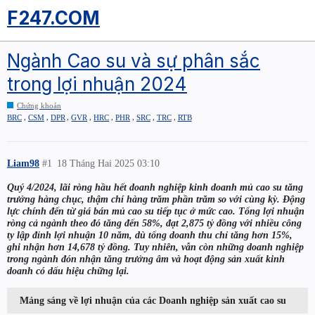
F247.COM
Ngành Cao su và sự phân sắc
trong lợi nhuận 2024
Chứng khoán
,
,
,
,
,
,
,
,
BRC
CSM
DPR
GVR
HRC
PHR
SRC
TRC
RTB
Liam98
#1
18 Tháng Hai 2025 03:10
Quý 4/2024, lãi ròng hầu hết doanh nghiệp kinh doanh mủ cao su tăng
trưởng hàng chục, thậm chí hàng trăm phần trăm so với cùng kỳ. Động
lực chính đến từ giá bán mủ cao su tiếp tục ở mức cao. Tổng lợi nhuận
ròng cả ngành theo đó tăng đến 58%, đạt 2,875 tỷ đồng với nhiều công
ty lập đỉnh lợi nhuận 10 năm, dù tổng doanh thu chỉ tăng hơn 15%,
ghi nhận hơn 14,678 tỷ đồng. Tuy nhiên, vẫn còn những doanh nghiệp
trong ngành đón nhận tăng trưởng âm và hoạt động sản xuất kinh
doanh có dấu hiệu chững lại.
Mảng sáng về lợi nhuận của các Doanh nghiệp sản xuất cao su