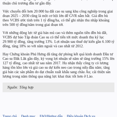
thuận chủ trương đầu tư gần đây.
Việc chuyển đổi hơn 20.000 ha đất cao su sang khu công nghiệp trong giai
đoạn 2025 – 2030 cũng là một cơ hội lớn để GVR nắm bắt. Giá đền bù
theo VCBS ước tính trên 1 tỷ đồng/ha, có thể ghi nhận thu nhập khoảng
trên 500 tỷ đồng/năm trong giai đoạn tới.
Với những động lực từ giá bán mủ cao và thêm nguồn tiền đền bù đất,
VCBS dự báo Tập đoàn Cao su có thể tiến tới mức doanh thu kỷ lục
29.900 tỷ đồng, tăng trưởng 13%. Lợi nhuận sau thuế dự kiến gần 6.100 tỷ
đồng, tăng 18% so với năm ngoái và cao nhất từ 2012.
Hay Chứng khoán Phú Hưng đã tăng dự phóng kết quả kinh doanh Đầu tư
Cao su Đăk Lăk gần đây, kỳ vọng lợi nhuận sẽ năm sẽ tăng trưởng 15% lên
127 tỷ đồng, cao nhất từ sau năm 2017. Họ nhận thấy công ty có lượng
hàng tồn kho lớn và giá cao su dự kiến neo cao trong nửa đầu năm; tăng
giá bán các sản phẩm do đạt chuẩn xuất khẩu sang châu Âu; cải thiện sản
lượng trong năm thông qua năng lực khai thác tốt hơn ở Lào.
Nguồn: Tổng hợp
Trang chủ
Danh mục
FAQ/Hướng dẫn
Điều khoản Dịch vụ