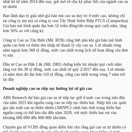
nhất kể từ năm 2014 đến nay, gợi mở về chu kỳ phục hồi của ngành cao su
tự nhiên.
Ban lãnh đạo lý giải nhờ giá bán mủ cao su duy trì ở mức cao, không chỉ
tại công ty mẹ mà cả công ty con Tây Ninh Siêm Riệp PTCS (Campuchia).
Giá bán mủ bình quân đạt hơn 52 triệu đồng/tấn trong quý cuối năm, tăng
hơn 56% so với cùng kỳ.
Công ty Cao su Tân Biên (Mã: RTB) cũng bứt phá khi giá bán mủ bình
quân cao hơn và thêm thu nhập từ thanh lý cây cao su. Lợi nhuận ròng
năm ngoái hơn 368 tỷ đồng, mức cao nhất trong lịch sử hoạt động của đơn
vị này.
Đầu tư Cao su Đăk Lăk (Mã: DRI) chứng kiến lợi nhuận quý cuối năm
tăng vọt lên 38 tỷ đồng, mức cao nhất từ quý 2/2017 đến nay. Lợi nhuận
cả năm theo đó đạt hơn 110 tỷ đồng, cũng cao nhất trong vòng 7 năm trở
lại đây.
Doanh nghiệp cao su tiếp tục hưởng lợi từ giá cao
ABS Research dự báo giá cao su sẽ tiếp tục giữ ở mức cao trong nửa đầu
của năm 2025 khi nguồn cung cao su tiếp tục thiếu hụt. Hiệp hội các quốc
gia sản xuất cao su thiên nhiên (ARNPC) cảnh báo tình trạng thiếu hụt
nguồn cung có thể kéo dài đến năm 2028, với mức thiếu hụt rơi vào
khoảng 600.000 đến 800.000 tấn/năm.
Chuyên gia từ VCBS đồng quan điểm khi cho rằng giá cao su tự nhiên có
thể sẽ tiếp tục neo cao do các yếu tố về nguồn cung khan hiếm và tình