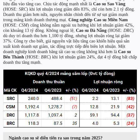
liệu đầu vào tăng cao. Chịu tác động mạnh nhất là
Cao su Sao Vàng
(HOSE:
SRC
) khi lợi nhuận ròng giảm đến 83%, chỉ còn hơn 2.1 tỷ đồng.
Doanh thu giảm hơn nửa, nguyên nhân chính đến từ sự sụt giảm mạnh
trong mảng kinh doanh thương mại.
Công nghiệp Cao su Miền Nam
(HOSE:
CSM
) cũng không nằm ngoài xu hướng khi lợi nhuận giảm 42%,
còn khoảng 13 tỷ đồng. Không ngoại lệ,
Cao su Đà Nẵng
(HOSE:
DRC
)
dù duy trì doanh thu hơn 1,100 tỷ đồng, nhưng lợi nhuận ròng lại giảm
37%. Công ty cho biết, giá nguyên vật liệu tăng cao khiến hiệu quả sản
xuất kinh doanh sụt giảm, tác động trực tiếp đến biên lợi nhuận. Một
doanh nghiệp kinh doanh băng tải cao su cũng không khá hơn là
Cao su
Bến Thành
(HOSE:
BRC
) khi lợi nhuận giảm 24%, đạt 4 tỷ đồng bất chấp
doanh thu tăng mạnh.
Ngành cao su sẽ diễn tiến ra sao trong năm 2025?