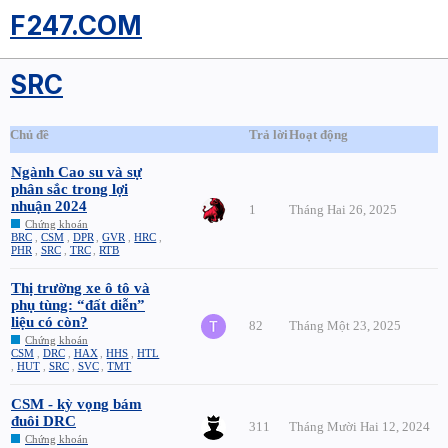
F247.COM
SRC
Chủ đề
Trả lời
Hoạt động
Ngành Cao su và sự
phân sắc trong lợi
nhuận 2024
1
Tháng Hai 26, 2025
Chứng khoán
BRC
,
CSM
,
DPR
,
GVR
,
HRC
,
PHR
,
SRC
,
TRC
,
RTB
Thị trường xe ô tô và
phụ tùng: “đất diễn”
liệu có còn?
82
Tháng Một 23, 2025
Chứng khoán
CSM
,
DRC
,
HAX
,
HHS
,
HTL
,
HUT
,
SRC
,
SVC
,
TMT
CSM - kỳ vọng bám
đuôi DRC
311
Tháng Mười Hai 12, 2024
Chứng khoán