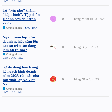
CSM
,
DRC
,
SRC
Từ “kép phụ” thành
“kép chính”, Tập đoàn
Hoành Sơn đã “tròn
0
Tháng Mười Hai 5, 2023
vai”?
Chứng khoán
SRC
,
PAP
Ngành săm lốp: Các
doanh nghiệp săm lốp
cao su trên sàn đang
0
Tháng Bảy 9, 2023
làm ăn ra sao?
Chứng khoán
CSM
,
DRC
,
SRC
Sự đa dạng hóa trong
kế hoạch kinh doanh
năm 2023 của các nhà
0
Tháng Năm 4, 2023
sản xuất lốp xe Việt
Nam
Chứng khoán
CSM
,
DRC
,
SRC