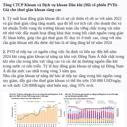
Tổng CTCP Khoan và Dịch vụ khoan Dầu khí (Mã cổ phiếu PVD)-
Giá cho thuê giàn khoan tăng cao
1.
Tỷ suất hoạt động giàn khoan đã có sự cải thiện rõ rệt so với năm 2022
và giá thuê giàn cũng tăng mạnh, qua đó hỗ trợ tích cực cho doanh thu và
lợi nhuận.Triển vọng thị trường khoan toàn cầu vững chắc trong vài năm
tới nhờ việc đẩy mạnh hoạt động khai thác trong bối cảnh nguồn cung giàn
JU khan hiếm, giúp cho giá thuê gian JU duy trì ở mức cao, cùng với nhu
cầu giàn khoan nội địa được dự báo là sẽ tăng đáng kể từ năm 2024.
2.
PVD sẽ tiếp tục có nguồn công việc ổn định và liên tục đến hết năm
2024 khi cung giàn khoan tự nâng tại khu vực Đông Nam Á thắt chặt trong
khi nhu cầu trong khu vực tăng cao và các dự án thượng nguồn dầu khí
trong nước có tiến triển. Tỷ lệ huy động giàn khoan tự nâng tại Đông Nam
Á đã đạt mức cao nhất trong vòng 3 năm qua.
Nhu cầu giàn khoan tự nâng dự báo sẽ tiếp tục tăng trong khi nguồn cung
suy giảm, đẩy giá cho thuê giàn khoan có thể lên trên 150.000 USD/ngày,
so với mức 120.000$/ngày như hiện nay, tăng 35% svck.