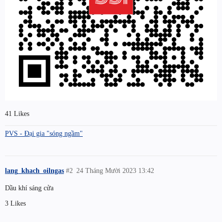
41 Likes
PVS - Đại gia "sóng ngầm"
lang_khach_oilngas
#2
24 Tháng Mười 2023 13:42
Dầu khí sáng cửa
3 Likes