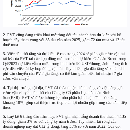
2.
PVT cũng đang triển khai mở rộng đội tàu nhanh hơn dự kiến với kế
hoạch đầy tham vọng với 85 tàu vào năm 2025, gồm 72 tàu mua và 13 tàu
thuê mua.
3.
Việc dầu thô tăng và dự kiến sẽ cao trong 2024 sẽ giúp giá cước vận tải
tái ký của PVT tại các hợp đồng mới cao hơn dự kiến. Giá dầu Brent trong
Q4/2023 dự kiến vẫn ở mức trung bình trên 90 USD/thùng, ảnh hưởng tích
cực đến việc tái ký hợp đồng vận tải. Tuy nhiên, giá dầu tăng sẽ khiến chi
phí vận chuyển của PVT gia tăng, có thể làm giảm biên lợi nhuận từ giá
cước vận chuyển.
4.
Tại thị trường nội địa, PVT đã thỏa thuận thành công về việc tăng giá
cước vận chuyển dầu thô cho Công ty Cổ phần Lọc hóa dầu Bình
Sơn(BSR), PVT sẽ được hưởng lợi nhờ phần lợi nhuận đảm bảo tăng
khoảng 10%, giúp cải thiện trực tiếp biên lợi nhuận gộp trong các năm tiếp
theo.
5.
Luỹ kế 6 tháng đầu năm nay, PVT ghi nhận tổng doanh thu thuần 4.135
tỷ đồng, giảm 3% so với cùng kỳ năm trước. Tuy nhiên, lãi ròng của
doanh nghiệp này đạt 612 tỷ đồng, tăng 35% so với năm 2022. Qua đó,