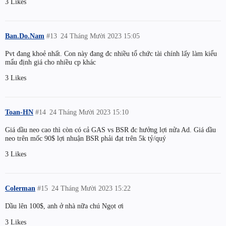
3 Likes
Ban.Do.Nam
#13
24 Tháng Mười 2023 15:05
Pvt đang khoẻ nhất. Con này đang đc nhiều tổ chức tài chính lấy làm kiểu
mẩu định giá cho nhiều cp khác
3 Likes
Toan-HN
#14
24 Tháng Mười 2023 15:10
Giá dầu neo cao thì còn có cả GAS vs BSR đc hưởng lợi nửa Ad. Giá dầu
neo trên mốc 90$ lợi nhuận BSR phải đạt trên 5k tỷ/quý
3 Likes
Colerman
#15
24 Tháng Mười 2023 15:22
Dầu lên 100$, anh ở nhà nữa chú Ngọt ơi
3 Likes