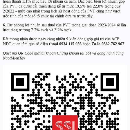
hoàn thành 111% mục tiêu lợi nhuận cả năm. Đặc biệt, biên lợi nhuận gộp
của PVT đã được cải thiện đáng kể từ mức 19,5% lên 22,8% trong quý
2/2022 - mức cao nhất trong lịch sử hoạt động của PVT cũng như vượt
ước tính của một số tổ chức tài chính đưa ra trước đây.
6.
Dự phóng lợi nhuận sau thuế của PVT trong giai đoạn 2023-2024 sẽ lần
lượt tăng trưởng 7.7% svck và 3.2% svck.
Rất mong nhận được ngày càng nhiều ý kiến đóng góp giá trị của ACE
NĐT quan tâm qua số
điện thoại
0934 115 956
hoặc
Za.lo 0362 762 967
Quét mã QR Code mở tài khoản Chứng khoán tại SSI và đồng hành cùng
NgotMienTay