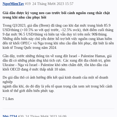
NgotMienTay
#19
24 Tháng Mười 2023 15:57
Giá dầu được kỳ vọng neo cao trước bối cảnh nguồn cung thắt chặt
trong khi nhu cầu phục hồi
Trong Q3/2023, giá dầu (Brent) đã tăng cao khi đạt mức trung bình 85.9
USD/thùng (+10.5% so với quý trước, -12.5% svck), thời điểm cuối tháng
9 đạt mức 96.5 USD/thùng và hiện tại vẫn duy trì trên mốc 90$/thùng.
Những diễn biến này chủ yếu được hỗ trợ bởi việc nguồn cung khan hiếm
đến từ khối OPEC+ và Nga trong khi nhu cầu dần hồi phục, đặt biệt là nền
kinh tế Trung Quốc trong năm 2024.
Gần đây, trước những thông tin về xung đột Israel – Palestine Hamas, giá
dầu đã có những phản ứng khá tích cực. Các xung đột địa chính trị, gôm
Ukraine - Nga và Israel - Palestine khó sớm chấm dứt, tồn kho dầu của
khối OECD đang ở mức thấp nhất 10 năm.
Do giá dầu thô có ảnh hưởng đến kết quả kinh doanh của một số doanh
nghiệp
ngành dầu khí, do đó đây là yếu tố quan trọng cần xem xét trong bối cảnh
kinh tế thế giới diễn biến phức tạp.
7 Likes
Nhi-7734
#20
24 Tháng Mười 2023 16:09