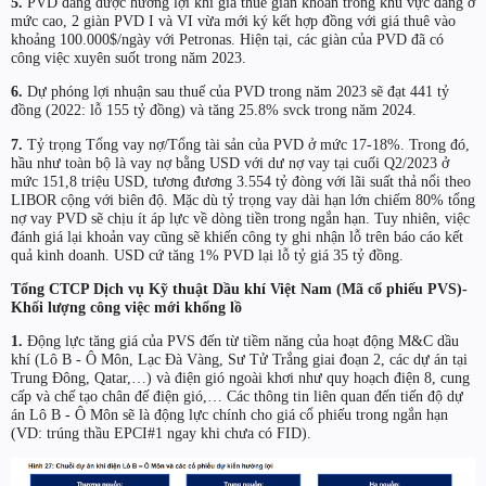
5.
PVD đang được hưởng lợi khi giá thuê giàn khoan trong khu vực đang ở
mức cao, 2 giàn PVD I và VI vừa mới ký kết hợp đồng với giá thuê vào
khoảng 100.000$/ngày với Petronas. Hiện tại, các giàn của PVD đã có
công việc xuyên suốt trong năm 2023.
6.
Dự phóng lợi nhuận sau thuế của PVD trong năm 2023 sẽ đạt 441 tỷ
đồng (2022: lỗ 155 tỷ đồng) và tăng 25.8% svck trong năm 2024.
7.
Tỷ trọng Tổng vay nợ/Tổng tài sản của PVD ở mức 17-18%. Trong đó,
hầu như toàn bộ là vay nợ bằng USD với dư nợ vay tại cuối Q2/2023 ở
mức 151,8 triệu USD, tương đương 3.554 tỷ đòng với lãi suất thả nổi theo
LIBOR cộng với biên độ. Mặc dù tỷ trọng vay dài hạn lớn chiếm 80% tổng
nợ vay PVD sẽ chịu ít áp lực về dòng tiền trong ngắn hạn. Tuy nhiên, việc
đánh giá lại khoản vay cũng sẽ khiến công ty ghi nhận lỗ trên báo cáo kết
quả kinh doanh. USD cứ tăng 1% PVD lại lỗ tỷ giá 35 tỷ đồng.
Tổng CTCP Dịch vụ Kỹ thuật Dầu khí Việt Nam (Mã cổ phiếu PVS)-
Khối lượng công việc mới khổng lồ
1.
Động lực tăng giá của PVS đến từ tiềm năng của hoạt động M&C dầu
khí (Lô B - Ô Môn, Lạc Đà Vàng, Sư Tử Trắng giai đoạn 2, các dự án tại
Trung Đông, Qatar,…) và điện gió ngoài khơi như quy hoạch điện 8, cung
cấp và chế tạo chân đế điện gió,… Các thông tin liên quan đến tiến độ dự
án Lô B - Ô Môn sẽ là động lực chính cho giá cổ phiếu trong ngắn hạn
(VD: trúng thầu EPCI#1 ngay khi chưa có FID).