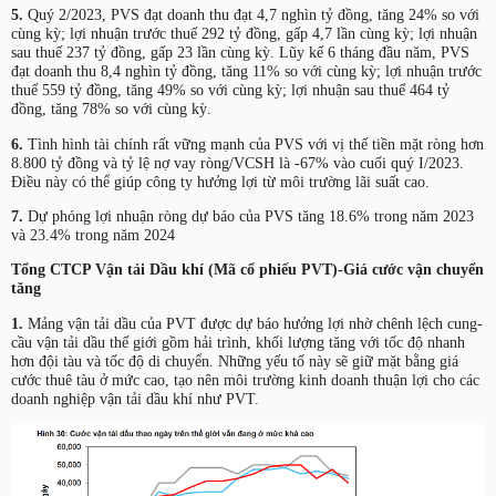
5.
Quý 2/2023, PVS đạt doanh thu đạt 4,7 nghìn tỷ đồng, tăng 24% so với
cùng kỳ; lợi nhuận trước thuế 292 tỷ đồng, gấp 4,7 lần cùng kỳ; lợi nhuận
sau thuế 237 tỷ đồng, gấp 23 lần cùng kỳ. Lũy kế 6 tháng đầu năm, PVS
đạt doanh thu 8,4 nghìn tỷ đồng, tăng 11% so với cùng kỳ; lợi nhuận trước
thuế 559 tỷ đồng, tăng 49% so với cùng kỳ; lợi nhuận sau thuế 464 tỷ
đồng, tăng 78% so với cùng kỳ.
6.
Tình hình tài chính rất vững mạnh của PVS với vị thế tiền mặt ròng hơn
8.800 tỷ đồng và tỷ lệ nợ vay ròng/VCSH là -67% vào cuối quý I/2023.
Điều này có thể giúp công ty hưởng lợi từ môi trường lãi suất cao.
7.
Dự phóng lợi nhuận ròng dự báo của PVS tăng 18.6% trong năm 2023
và 23.4% trong năm 2024
Tổng CTCP Vận tải Dầu khí (Mã cổ phiếu PVT)-Giá cước vận chuyển
tăng
1.
Mảng vận tải dầu của PVT được dự báo hưởng lợi nhờ chênh lệch cung-
cầu vận tải dầu thế giới gồm hải trình, khối lượng tăng với tốc độ nhanh
hơn đội tàu và tốc độ di chuyển. Những yếu tố này sẽ giữ mặt bằng giá
cước thuê tàu ở mức cao, tạo nên môi trường kinh doanh thuận lợi cho các
doanh nghiệp vận tải dầu khí như PVT.