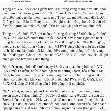
Trong khi VN-Index đang giảm hơn 11% trong vòng tháng rưỡi qua, thời
điểm sâu nhất chỉ số giảm hơn 14% từ mức 1.250 về 1.075 điểm. Theo đó,
cổ phiếu thuộc nhiều nhóm ngành như Thép, các mã liên quan đến BĐS,
Chứng khoán, Bán lẻ, Thủy sản,… đều ghi nhận mức giảm trên 2 chữ số,
ở chiều ngược lại nhiều cổ phiếu Dầu khí vẫn tăng tốt và lập đỉnh mới.
Trong đó, cổ phiếu PVS ghi nhận mức tăng từ vùng 35.000 đồng/cổ phiếu
lên 40.700 đồng/cổ phiếu tính từ đầu tháng 9, đây là vùng giá cao nhất
trong lịch sử. Hay như PVD tăng từ 25.700 đồng/cp lên 28.700 đồng/cp,
mức giá cao nhất trong vòng 8 năm. Mã PVT cũng không chịu thua kém
cạnh, liên tục lập đỉnh mới khi tăng 26% trong một tháng rưỡi lên vùng
30.100 đồng/cp. Các cái tên khác như GAS, BSR, OIL hiện nay đều đã ghi
nhận giá cao hơn vùng đầu tháng 9.
Đặc biệt, trong phiên đầu tuần ngày 16/10 vừa qua, trong bối cảnh VN-
Index mất 13 điểm, nhiều nhóm ngành từ chứng khoán, bảo hiểm, ngân
hàng, bất động sản, thực phẩm – đồ uống, bán lẻ… chìm trong sắc đỏ thì
nhóm cổ phiếu dầu khí xanh. Các cổ phiếu như PVS, PVD, GAS, BSR,
PLX, OIL tăng từ 100 đồng đến 1.100 đồng mỗi cổ phiếu.
Như đã biết, nhóm cổ phiếu Dầu khí luôn nhạy cảm, biến động thường
xuyên theo giá dầu. Tính từ mức đáy hồi giữa tháng 6/2023, giá dầu thô
Brent
hiện đã tăng hơn 26% và dự báo sẽ neo ở mức cao từ nay đến năm
2024. Qua đó, tác động tích cực đến hoạt động kinh doanh của loạt doanh
nghiệp dầu khí Việt Nam. Nhóm cổ phiếu ngành dầu khí (bao gồm PVD,