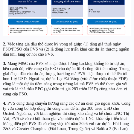
2.
Việc tăng giá dầu thô được kỳ vọng sẽ giúp: (1) tăng giá thuê ngày
FSO/FPSO của PVS và (2) là động lực triển khai các dự án thượng nguồn
dầu khí, tăng cơ hội cho PVS.
3.
Mảng M&C của PVS sẽ nhận được lượng backlog khổng lồ từ dự án,
bên cạnh đó, việc cung cấp FSO cho dự án lô B cũng rất tiềm năng. Trong
giai đoạn đầu của dự án, lượng backlog mà PVS nhận được có thể lên tới
hơn 1 tỷ USD. Ngoài ra, dự án Lạc Đà Vàng (vừa được chấp thuận FDP)
cũng là một dự án tiềm năng trong tương lai mà PVS có thể tham gia với
vai trò là nhà thầu EPC (gói thầu trị giá 283 triệu USD) cũng như đơn vị
cung cấp FSO.
4.
PVS cũng đang chuyển hướng sang các dự án điện gió ngoài khơi. Công
ty vừa công bố hợp đồng thi công chân đế trị giá 300 triệu USD cho
Orsted. Ngoài ra, với kinh nghiệm thi công kho cảng và bể chứa LNG Thị
Vải, PVS sẽ có cơ hội tham gia vào nhiều dự án LNG khác sắp triển khai.
Mảng điện gió PVS đã có công việc tới năm 2026 với các dự án Hải Long
2&3 và Greater Changhua (Đài Loan, Trung Quốc) và Baltica 2 (Ba Lan).